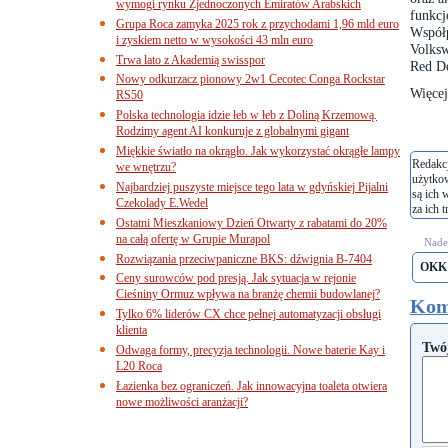
wymogi rynku Zjednoczonych Emiratów Arabskich
funkc
Grupa Roca zamyka 2025 rok z przychodami 1,96 mld euro
Współ
i zyskiem netto w wysokości 43 mln euro
Volks
Trwa lato z Akademią swisspor
Red Do
Nowy odkurzacz pionowy 2w1 Cecotec Conga Rockstar
Więce
RS50
Polska technologia idzie łeb w łeb z Doliną Krzemową.
Rodzimy agent AI konkuruje z globalnymi gigant
Miękkie światło na okrągło. Jak wykorzystać okrągłe lampy
Redakcj
we wnętrzu?
użytko
Najbardziej puszyste miejsce tego lata w gdyńskiej Pijalni
są ich 
Czekolady E.Wedel
za ich t
Ostatni Mieszkaniowy Dzień Otwarty z rabatami do 20%
na całą ofertę w Grupie Murapol
Nades
Rozwiązania przeciwpaniczne BKS: dźwignia B-7404
OKK
Ceny surowców pod presją. Jak sytuacja w rejonie
Cieśniny Ormuz wpływa na branżę chemii budowlanej?
Kom
Tylko 6% liderów CX chce pełnej automatyzacji obsługi
klienta
Twó
Odwaga formy, precyzja technologii. Nowe baterie Kay i
L20 Roca
Łazienka bez ograniczeń. Jak innowacyjna toaleta otwiera
nowe możliwości aranżacji?