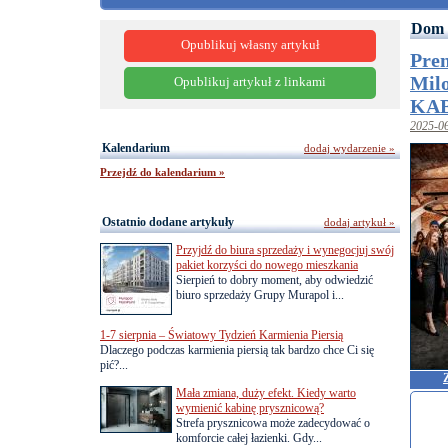
Dom 
Opublikuj własny artykuł
Prem
Milo
Opublikuj artykuł z linkami
KA
2025-0
Kalendarium
dodaj wydarzenie »
Przejdź do kalendarium »
Ostatnio dodane artykuły
dodaj artykuł »
Przyjdź do biura sprzedaży i wynegocjuj swój
pakiet korzyści do nowego mieszkania
Sierpień to dobry moment, aby odwiedzić
biuro sprzedaży Grupy Murapol i...
1-7 sierpnia – Światowy Tydzień Karmienia Piersią
Dlaczego podczas karmienia piersią tak bardzo chce Ci się
pić?...
Mała zmiana, duży efekt. Kiedy warto
wymienić kabinę prysznicową?
Strefa prysznicowa może zadecydować o
komforcie całej łazienki. Gdy...