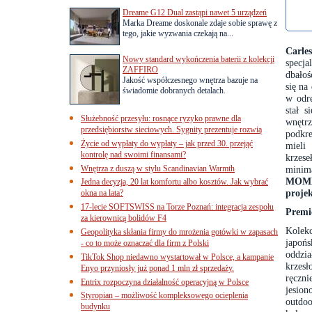
Dreame G12 Dual zastąpi nawet 5 urządzeń
Marka Dreame doskonale zdaje sobie sprawę z
tego, jakie wyzwania czekają na...
Carles
Nowy standard wykończenia baterii z kolekcji
specja
ZAFFIRO
dbałoś
Jakość współczesnego wnętrza bazuje na
się na
świadomie dobranych detalach.
w odr
stał s
Służebność przesyłu: rosnące ryzyko prawne dla
wnętr
przedsiębiorstw sieciowych. Sygnity prezentuje rozwią
podkr
Życie od wypłaty do wypłaty – jak przed 30. przejąć
mieli
kontrolę nad swoimi finansami?
krzes
Wnętrza z duszą w stylu Scandinavian Warmth
minim
MOMMO
Jedna decyzja, 20 lat komfortu albo kosztów. Jak wybrać
proje
okna na lata?
17-lecie SOFTSWISS na Torze Poznań: integracja zespołu
Premi
za kierownicą bolidów F4
Kolekc
Geopolityka skłania firmy do mrożenia gotówki w zapasach
japońs
- co to może oznaczać dla firm z Polski
oddzia
TikTok Shop niedawno wystartował w Polsce, a kampanie
krzesł
Enyo przyniosły już ponad 1 mln zł sprzedaży.
ręczn
Entrix rozpoczyna działalność operacyjną w Polsce
jesio
Styropian – możliwość kompleksowego ocieplenia
outdoo
budynku