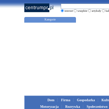
internet
wszędzie
artykuły
ka
Kategorie
Dom
Firma
Gospodarka
Kult
Motoryzacja
Rozrywka
Społeczeństwo