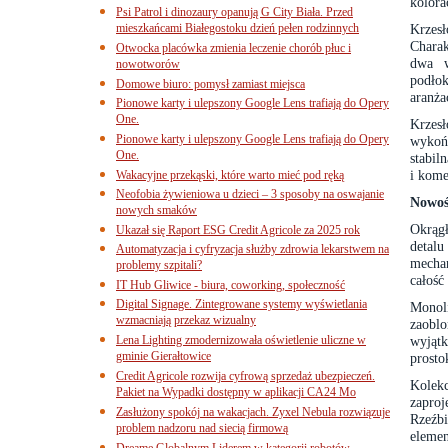
kolora
Psi Patrol i dinozaury opanują G City Biała. Przed
mieszkańcami Białegostoku dzień pełen rodzinnych
Krzes
Charak
Otwocka placówka zmienia leczenie chorób płuc i
dwa w
nowotworów
podło
Domowe biuro: pomysł zamiast miejsca
aranża
Pionowe karty i ulepszony Google Lens trafiają do Opery
One.
Krzesł
Pionowe karty i ulepszony Google Lens trafiają do Opery
wykońc
One.
stabil
i kome
Wakacyjne przekąski, które warto mieć pod ręką
Neofobia żywieniowa u dzieci – 3 sposoby na oswajanie
Nowoś
nowych smaków
Okrąg
Ukazał się Raport ESG Credit Agricole za 2025 rok
detal
Automatyzacja i cyfryzacja służby zdrowia lekarstwem na
mechan
problemy szpitali?
całość
IT Hub Gliwice - biura, coworking, społeczność
Digital Signage. Zintegrowane systemy wyświetlania
Monol
wzmacniają przekaz wizualny
zaobl
Lena Lighting zmodernizowała oświetlenie uliczne w
wyjąt
gminie Gierałtowice
prosto
Credit Agricole rozwija cyfrową sprzedaż ubezpieczeń.
Kolek
Pakiet na Wypadki dostępny w aplikacji CA24 Mo
zapro
Zasłużony spokój na wakacjach. Zyxel Nebula rozwiązuje
Rzeźbi
problem nadzoru nad siecią firmową
eleme
Dreame Globalnym Liderem w kategorii robotów