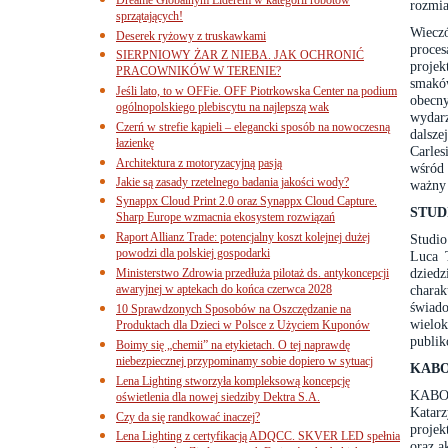
rozmia
sprzątających!
Wiecz
Deserek ryżowy z truskawkami
proce
SIERPNIOWY ŻAR Z NIEBA. JAK OCHRONIĆ
proje
PRACOWNIKÓW W TERENIE?
smaków
Jeśli lato, to w OFFie. OFF Piotrkowska Center na podium
obecn
ogólnopolskiego plebiscytu na najlepszą wak
wydarz
Czerń w strefie kąpieli – elegancki sposób na nowoczesną
dalsze
łazienkę
Carles
Architektura z motoryzacyjną pasją
wśród 
Jakie są zasady rzetelnego badania jakości wody?
ważny 
Synappx Cloud Print 2.0 oraz Synappx Cloud Capture.
STUD
Sharp Europe wzmacnia ekosystem rozwiązań
Raport Allianz Trade: potencjalny koszt kolejnej dużej
Studio
powodzi dla polskiej gospodarki
Luca T
dzied
Ministerstwo Zdrowia przedłuża pilotaż ds. antykoncepcji
awaryjnej w aptekach do końca czerwca 2028
charak
świado
10 Sprawdzonych Sposobów na Oszczędzanie na
wielo
Produktach dla Dzieci w Polsce z Użyciem Kuponów
publi
Boimy się „chemii” na etykietach. O tej naprawdę
niebezpiecznej przypominamy sobie dopiero w sytuacj
KABO
Lena Lighting stworzyła kompleksową koncepcję
KABO 
oświetlenia dla nowej siedziby Dektra S.A.
Katar
Czy da się randkować inaczej?
proje
Lena Lighting z certyfikacją ADQCC. SKVER LED spełnia
oraz a