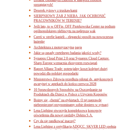
sprzątających!
Deserek ryżowy z truskawkami
SIERPNIOWY ŻAR Z NIEBA. JAK OCHRONIĆ
PRACOWNIKÓW W TERENIE?
Jeśli lato, to w OFFie. OFF Piotrkowska Center na podium
ogólnopolskiego plebiscytu na najlepszą wak
Czerń w strefie kąpieli – elegancki sposób na nowoczesną
łazienkę
Architektura z motoryzacyjną pasją
Jakie są zasady rzetelnego badania jakości wody?
Synappx Cloud Print 2.0 oraz Synappx Cloud Capture.
Sharp Europe wzmacnia ekosystem rozwiązań
Raport Allianz Trade: potencjalny koszt kolejnej dużej
powodzi dla polskiej gospodarki
Ministerstwo Zdrowia przedłuża pilotaż ds. antykoncepcji
awaryjnej w aptekach do końca czerwca 2028
10 Sprawdzonych Sposobów na Oszczędzanie na
Produktach dla Dzieci w Polsce z Użyciem Kuponów
Boimy się „chemii” na etykietach. O tej naprawdę
niebezpiecznej przypominamy sobie dopiero w sytuacj
Lena Lighting stworzyła kompleksową koncepcję
oświetlenia dla nowej siedziby Dektra S.A.
Czy da się randkować inaczej?
Lena Lighting z certyfikacją ADQCC. SKVER LED spełnia