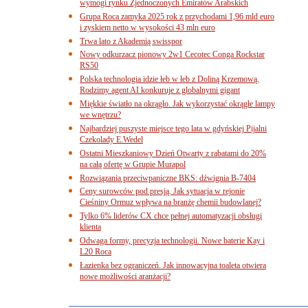
wymogi rynku Zjednoczonych Emiratów Arabskich
Grupa Roca zamyka 2025 rok z przychodami 1,96 mld euro
i zyskiem netto w wysokości 43 mln euro
Trwa lato z Akademią swisspor
Nowy odkurzacz pionowy 2w1 Cecotec Conga Rockstar
RS50
Polska technologia idzie łeb w łeb z Doliną Krzemową.
Rodzimy agent AI konkuruje z globalnymi gigant
Miękkie światło na okrągło. Jak wykorzystać okrągłe lampy
we wnętrzu?
Najbardziej puszyste miejsce tego lata w gdyńskiej Pijalni
Czekolady E.Wedel
Ostatni Mieszkaniowy Dzień Otwarty z rabatami do 20%
na całą ofertę w Grupie Murapol
Rozwiązania przeciwpaniczne BKS: dźwignia B-7404
Ceny surowców pod presją. Jak sytuacja w rejonie
Cieśniny Ormuz wpływa na branżę chemii budowlanej?
Tylko 6% liderów CX chce pełnej automatyzacji obsługi
klienta
Odwaga formy, precyzja technologii. Nowe baterie Kay i
L20 Roca
Łazienka bez ograniczeń. Jak innowacyjna toaleta otwiera
nowe możliwości aranżacji?