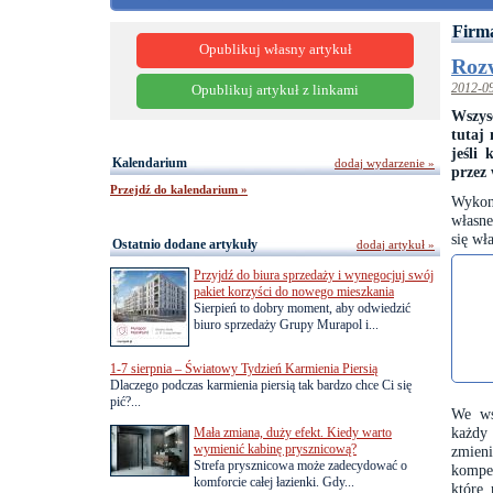
Firma
Opublikuj własny artykuł
Rozw
2012-0
Opublikuj artykuł z linkami
Wszys
tutaj 
jeśli
Kalendarium
dodaj wydarzenie »
przez 
Przejdź do kalendarium »
Wykony
własne
się wł
Ostatnio dodane artykuły
dodaj artykuł »
Przyjdź do biura sprzedaży i wynegocjuj swój
pakiet korzyści do nowego mieszkania
Sierpień to dobry moment, aby odwiedzić
biuro sprzedaży Grupy Murapol i...
1-7 sierpnia – Światowy Tydzień Karmienia Piersią
Dlaczego podczas karmienia piersią tak bardzo chce Ci się
pić?...
We ws
każdy
Mała zmiana, duży efekt. Kiedy warto
wymienić kabinę prysznicową?
zmien
Strefa prysznicowa może zadecydować o
kompet
komforcie całej łazienki. Gdy...
które 