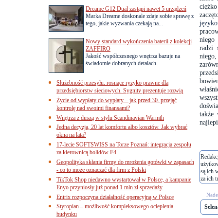
ciężko
Dreame G12 Dual zastąpi nawet 5 urządzeń
zaczęt
Marka Dreame doskonale zdaje sobie sprawę z
języko
tego, jakie wyzwania czekają na...
pracow
niego 
Nowy standard wykończenia baterii z kolekcji
radzi
ZAFFIRO
niego,
Jakość współczesnego wnętrza bazuje na
świadomie dobranych detalach.
zarów
przeds
bowiem
Służebność przesyłu: rosnące ryzyko prawne dla
właśni
przedsiębiorstw sieciowych. Sygnity prezentuje rozwią
wszyst
Życie od wypłaty do wypłaty – jak przed 30. przejąć
doświa
kontrolę nad swoimi finansami?
także
Wnętrza z duszą w stylu Scandinavian Warmth
najlep
Jedna decyzja, 20 lat komfortu albo kosztów. Jak wybrać
okna na lata?
17-lecie SOFTSWISS na Torze Poznań: integracja zespołu
za kierownicą bolidów F4
Redakcj
Geopolityka skłania firmy do mrożenia gotówki w zapasach
użytko
- co to może oznaczać dla firm z Polski
są ich 
za ich t
TikTok Shop niedawno wystartował w Polsce, a kampanie
Enyo przyniosły już ponad 1 mln zł sprzedaży.
Nades
Entrix rozpoczyna działalność operacyjną w Polsce
Styropian – możliwość kompleksowego ocieplenia
Sele
budynku