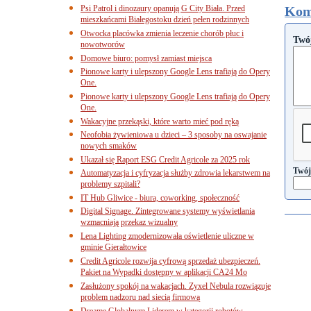
Psi Patrol i dinozaury opanują G City Biała. Przed
Kom
mieszkańcami Białegostoku dzień pełen rodzinnych
Otwocka placówka zmienia leczenie chorób płuc i
Twó
nowotworów
Domowe biuro: pomysł zamiast miejsca
Pionowe karty i ulepszony Google Lens trafiają do Opery
One.
Pionowe karty i ulepszony Google Lens trafiają do Opery
One.
Wakacyjne przekąski, które warto mieć pod ręką
Neofobia żywieniowa u dzieci – 3 sposoby na oswajanie
nowych smaków
Ukazał się Raport ESG Credit Agricole za 2025 rok
Twój
Automatyzacja i cyfryzacja służby zdrowia lekarstwem na
problemy szpitali?
IT Hub Gliwice - biura, coworking, społeczność
Digital Signage. Zintegrowane systemy wyświetlania
wzmacniają przekaz wizualny
Lena Lighting zmodernizowała oświetlenie uliczne w
gminie Gierałtowice
Credit Agricole rozwija cyfrową sprzedaż ubezpieczeń.
Pakiet na Wypadki dostępny w aplikacji CA24 Mo
Zasłużony spokój na wakacjach. Zyxel Nebula rozwiązuje
problem nadzoru nad siecią firmową
Dreame Globalnym Liderem w kategorii robotów