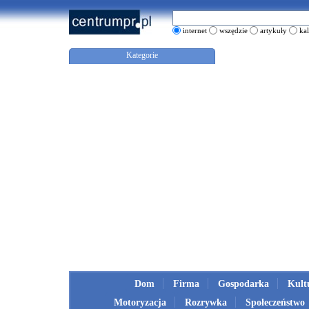
internet
wszędzie
artykuły
ka
Kategorie
Dom
Firma
Gospodarka
Kult
Motoryzacja
Rozrywka
Społeczeństwo