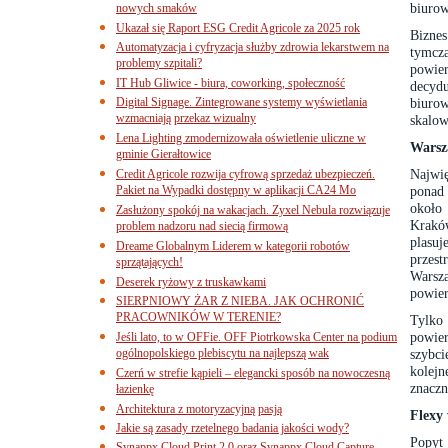
biurow
nowych smaków
Ukazał się Raport ESG Credit Agricole za 2025 rok
Biznes
Automatyzacja i cyfryzacja służby zdrowia lekarstwem na
tymcz
problemy szpitali?
powier
IT Hub Gliwice - biura, coworking, społeczność
decydu
Digital Signage. Zintegrowane systemy wyświetlania
biuro
wzmacniają przekaz wizualny
skalow
Lena Lighting zmodernizowała oświetlenie uliczne w
Warsz
gminie Gierałtowice
Najwi
Credit Agricole rozwija cyfrową sprzedaż ubezpieczeń.
Pakiet na Wypadki dostępny w aplikacji CA24 Mo
ponad
około
Zasłużony spokój na wakacjach. Zyxel Nebula rozwiązuje
Kraków
problem nadzoru nad siecią firmową
plasu
Dreame Globalnym Liderem w kategorii robotów
przest
sprzątających!
Warsz
Deserek ryżowy z truskawkami
powier
SIERPNIOWY ŻAR Z NIEBA. JAK OCHRONIĆ
PRACOWNIKÓW W TERENIE?
Tylko 
powie
Jeśli lato, to w OFFie. OFF Piotrkowska Center na podium
ogólnopolskiego plebiscytu na najlepszą wak
szybci
kolej
Czerń w strefie kąpieli – elegancki sposób na nowoczesną
znaczn
łazienkę
Architektura z motoryzacyjną pasją
Flexy
Jakie są zasady rzetelnego badania jakości wody?
Popyt 
Synappx Cloud Print 2.0 oraz Synappx Cloud Capture.