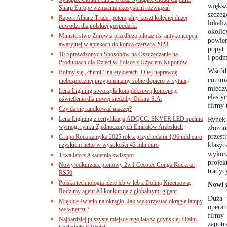
więks
Sharp Europe wzmacnia ekosystem rozwiązań
szcze
Raport Allianz Trade: potencjalny koszt kolejnej dużej
lokali
powodzi dla polskiej gospodarki
okolic
Ministerstwo Zdrowia przedłuża pilotaż ds. antykoncepcji
powier
awaryjnej w aptekach do końca czerwca 2028
popyt 
10 Sprawdzonych Sposobów na Oszczędzanie na
i podm
Produktach dla Dzieci w Polsce z Użyciem Kuponów
Wśród
Boimy się „chemii” na etykietach. O tej naprawdę
comme
niebezpiecznej przypominamy sobie dopiero w sytuacj
międz
Lena Lighting stworzyła kompleksową koncepcję
elast
oświetlenia dla nowej siedziby Dektra S.A.
firmy 
Czy da się randkować inaczej?
Lena Lighting z certyfikacją ADQCC. SKVER LED spełnia
Rynek 
wymogi rynku Zjednoczonych Emiratów Arabskich
złożo
przes
Grupa Roca zamyka 2025 rok z przychodami 1,96 mld euro
klasyc
i zyskiem netto w wysokości 43 mln euro
wykor
Trwa lato z Akademią swisspor
proje
Nowy odkurzacz pionowy 2w1 Cecotec Conga Rockstar
tradyc
RS50
Polska technologia idzie łeb w łeb z Doliną Krzemową.
Nowi 
Rodzimy agent AI konkuruje z globalnymi gigant
Duża 
Miękkie światło na okrągło. Jak wykorzystać okrągłe lampy
operat
we wnętrzu?
firm
Najbardziej puszyste miejsce tego lata w gdyńskiej Pijalni
zapot