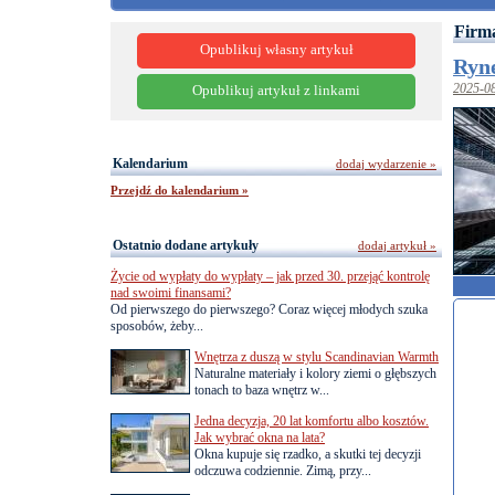
Firma
Opublikuj własny artykuł
Ryne
2025-0
Opublikuj artykuł z linkami
Kalendarium
dodaj wydarzenie »
Przejdź do kalendarium »
Ostatnio dodane artykuły
dodaj artykuł »
Życie od wypłaty do wypłaty – jak przed 30. przejąć kontrolę
nad swoimi finansami?
Od pierwszego do pierwszego? Coraz więcej młodych szuka
sposobów, żeby...
Wnętrza z duszą w stylu Scandinavian Warmth
Naturalne materiały i kolory ziemi o głębszych
tonach to baza wnętrz w...
Jedna decyzja, 20 lat komfortu albo kosztów.
Jak wybrać okna na lata?
Okna kupuje się rzadko, a skutki tej decyzji
odczuwa codziennie. Zimą, przy...