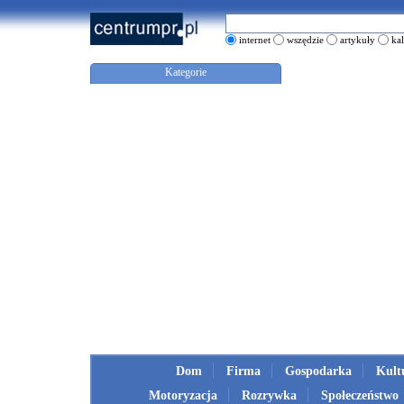
internet
wszędzie
artykuły
ka
Kategorie
Dom
Firma
Gospodarka
Kult
Motoryzacja
Rozrywka
Społeczeństwo