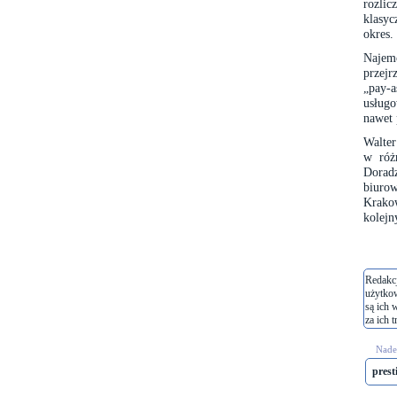
rozli
klasyc
okres.
Najemc
przejr
„pay-a
usługo
nawet 
Walter
w róż
Dorad
biurow
Krako
kolejn
Redakcj
użytko
są ich 
za ich t
Nades
prest