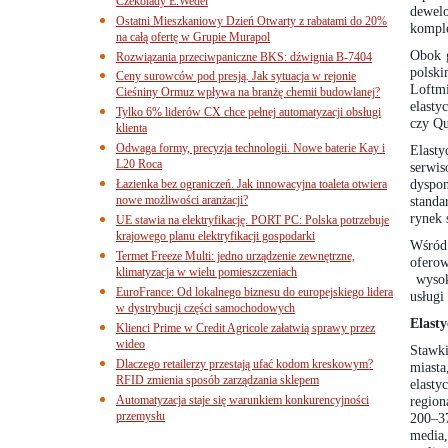
Czekolady E.Wedel
dewelo
Ostatni Mieszkaniowy Dzień Otwarty z rabatami do 20%
komple
na całą ofertę w Grupie Murapol
Obok 
Rozwiązania przeciwpaniczne BKS: dźwignia B-7404
polski
Ceny surowców pod presją. Jak sytuacja w rejonie
Loftm
Cieśniny Ormuz wpływa na branżę chemii budowlanej?
elasty
Tylko 6% liderów CX chce pełnej automatyzacji obsługi
czy Q
klienta
Odwaga formy, precyzja technologii. Nowe baterie Kay i
Elast
L20 Roca
serwis
dyspon
Łazienka bez ograniczeń. Jak innowacyjna toaleta otwiera
nowe możliwości aranżacji?
stand
rynek 
UE stawia na elektryfikację. PORT PC: Polska potrzebuje
krajowego planu elektryfikacji gospodarki
Wśród
Termet Freeze Multi: jedno urządzenie zewnętrzne,
ofero
klimatyzacja w wielu pomieszczeniach
wysoki
EuroFrance: Od lokalnego biznesu do europejskiego lidera
usługi
w dystrybucji części samochodowych
Elasty
Klienci Prime w Credit Agricole załatwią sprawy przez
wideo
Stawk
Dlaczego retailerzy przestają ufać kodom kreskowym?
miasta
RFID zmienia sposób zarządzania sklepem
elasty
Automatyzacja staje się warunkiem konkurencyjności
region
przemysłu
200–3
media