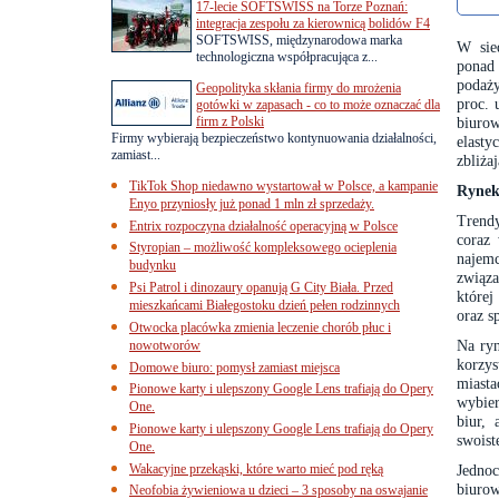
17-lecie SOFTSWISS na Torze Poznań:
integracja zespołu za kierownicą bolidów F4
SOFTSWISS, międzynarodowa marka
W sie
technologiczna współpracująca z...
ponad 
podaż
Geopolityka skłania firmy do mrożenia
proc. 
gotówki w zapasach - co to może oznaczać dla
firm z Polski
biuro
Firmy wybierają bezpieczeństwo kontynuowania działalności,
elasty
zamiast...
zbliża
TikTok Shop niedawno wystartował w Polsce, a kampanie
Rynek
Enyo przyniosły już ponad 1 mln zł sprzedaży.
Trendy
Entrix rozpoczyna działalność operacyjną w Polsce
coraz
Styropian – możliwość kompleksowego ocieplenia
najemc
budynku
związa
Psi Patrol i dinozaury opanują G City Biała. Przed
które
mieszkańcami Białegostoku dzień pełen rodzinnych
oraz 
Otwocka placówka zmienia leczenie chorób płuc i
Na ryn
nowotworów
korzys
Domowe biuro: pomysł zamiast miejsca
miasta
Pionowe karty i ulepszony Google Lens trafiają do Opery
wybier
One.
biur,
Pionowe karty i ulepszony Google Lens trafiają do Opery
swoist
One.
Wakacyjne przekąski, które warto mieć pod ręką
Jedno
biuro
Neofobia żywieniowa u dzieci – 3 sposoby na oswajanie