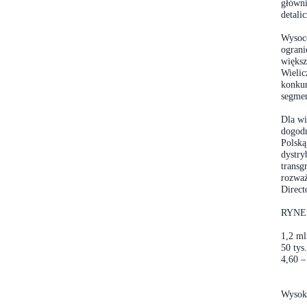
główni
detali
Wysoce
ograni
większ
Wielic
konkur
segmen
Dla wi
dogodn
Polską
dystry
transg
rozważ
Direct
RYNE
1,2 ml
50 ty
4,60 –
Wysok