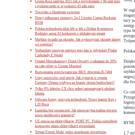
Grupa Roca zamyka 2025 rok z przychodami 1,96 mld euro
i zyskiem netto w wysokości 43 mln euro
W regi
Trwa lato z Akademią swisspor
magazy
Nowy odkurzacz pionowy 2w1 Cecotec Conga Rockstar
tacy j
RS50
zasięg
Polska technologia idzie łeb w łeb z Doliną Krzemową.
typu b
Rodzimy agent AI konkuruje z globalnymi gigant
przygo
Miękkie światło na okrągło. Jak wykorzystać okrągłe lampy
Trójmi
we wnętrzu?
Najbardziej puszyste miejsce tego lata w gdyńskiej Pijalni
Polska
Czekolady E.Wedel
Dzięki
Ostatni Mieszkaniowy Dzień Otwarty z rabatami do 20%
na całą ofertę w Grupie Murapol
pozost
szybki
Rozwiązania przeciwpaniczne BKS: dźwignia B-7404
negocj
Ceny surowców pod presją. Jak sytuacja w rejonie
dla fi
Cieśniny Ormuz wpływa na branżę chemii budowlanej?
Tylko 6% liderów CX chce pełnej automatyzacji obsługi
Co cie
klienta
Przygr
Odwaga formy, precyzja technologii. Nowe baterie Kay i
logist
L20 Roca
tańszy
Łazienka bez ograniczeń. Jak innowacyjna toaleta otwiera
koment
nowe możliwości aranżacji?
UE stawia na elektryfikację. PORT PC: Polska potrzebuje
RYNE
krajowego planu elektryfikacji gospodarki
Termet Freeze Multi: jedno urządzenie zewnętrzne,
1,7 ml