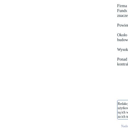
Firma
Funds 
znacze
Powie
Około 
budowi
Wysok
Ponad 
kontra
Redakcj
użytko
są ich 
za ich t
Nades