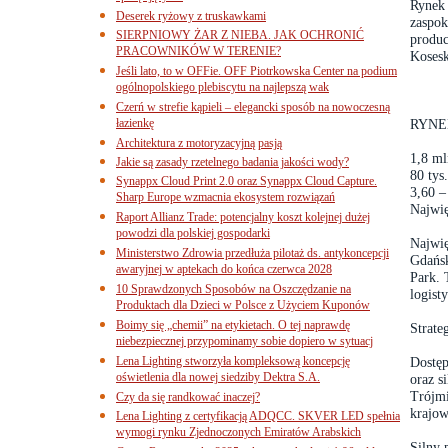
Rynek 
Deserek ryżowy z truskawkami
zaspok
SIERPNIOWY ŻAR Z NIEBA. JAK OCHRONIĆ
produc
PRACOWNIKÓW W TERENIE?
Kosesk
Jeśli lato, to w OFFie. OFF Piotrkowska Center na podium
ogólnopolskiego plebiscytu na najlepszą wak
Czerń w strefie kąpieli – elegancki sposób na nowoczesną
łazienkę
RYNE
Architektura z motoryzacyjną pasją
1,8 ml
Jakie są zasady rzetelnego badania jakości wody?
80 ty
Synappx Cloud Print 2.0 oraz Synappx Cloud Capture.
3,60 –
Sharp Europe wzmacnia ekosystem rozwiązań
Najwię
Raport Allianz Trade: potencjalny koszt kolejnej dużej
powodzi dla polskiej gospodarki
Najwię
Ministerstwo Zdrowia przedłuża pilotaż ds. antykoncepcji
Gdańsk
awaryjnej w aptekach do końca czerwca 2028
Park. 
10 Sprawdzonych Sposobów na Oszczędzanie na
logist
Produktach dla Dzieci w Polsce z Użyciem Kuponów
Boimy się „chemii” na etykietach. O tej naprawdę
Strate
niebezpiecznej przypominamy sobie dopiero w sytuacj
Lena Lighting stworzyła kompleksową koncepcję
Dostęp
oświetlenia dla nowej siedziby Dektra S.A.
oraz s
Trójmi
Czy da się randkować inaczej?
krajow
Lena Lighting z certyfikacją ADQCC. SKVER LED spełnia
wymogi rynku Zjednoczonych Emiratów Arabskich
Silny 