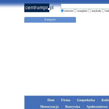
internet
wszędzie
artykuły
ka
Kategorie
Dom
Firma
Gospodarka
Kult
Motoryzacja
Rozrywka
Społeczeństwo