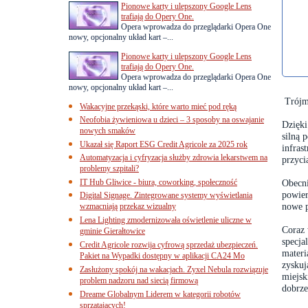
Pionowe karty i ulepszony Google Lens
trafiają do Opery One.
Opera wprowadza do przeglądarki Opera One
nowy, opcjonalny układ kart –...
Pionowe karty i ulepszony Google Lens
trafiają do Opery One.
Opera wprowadza do przeglądarki Opera One
nowy, opcjonalny układ kart –...
Trójm
Wakacyjne przekąski, które warto mieć pod ręką
Neofobia żywieniowa u dzieci – 3 sposoby na oswajanie
Dzięki
nowych smaków
silną 
Ukazał się Raport ESG Credit Agricole za 2025 rok
infras
Automatyzacja i cyfryzacja służby zdrowia lekarstwem na
przyci
problemy szpitali?
IT Hub Gliwice - biura, coworking, społeczność
Obecni
powier
Digital Signage. Zintegrowane systemy wyświetlania
nowe p
wzmacniają przekaz wizualny
Lena Lighting zmodernizowała oświetlenie uliczne w
Coraz 
gminie Gierałtowice
specja
Credit Agricole rozwija cyfrową sprzedaż ubezpieczeń.
materi
Pakiet na Wypadki dostępny w aplikacji CA24 Mo
zyskuj
Zasłużony spokój na wakacjach. Zyxel Nebula rozwiązuje
miejsk
problem nadzoru nad siecią firmową
dobrze
Dreame Globalnym Liderem w kategorii robotów
sprzątających!