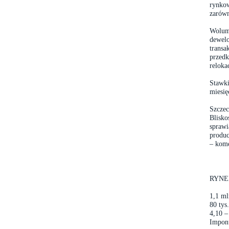
rynkow
zarówn
Wolume
dewelo
transa
przedk
reloka
Stawki
miesię
Szczec
Blisko
sprawi
produc
– kome
RYNE
1,1 ml
80 ty
4,10 –
Imponu