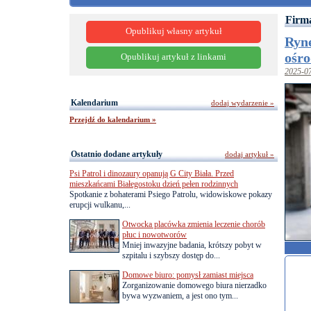
Firma
Opublikuj własny artykuł
Ryn
ośro
Opublikuj artykuł z linkami
2025-0
Kalendarium
dodaj wydarzenie »
Przejdź do kalendarium »
Ostatnio dodane artykuły
dodaj artykuł »
Psi Patrol i dinozaury opanują G City Biała. Przed
mieszkańcami Białegostoku dzień pełen rodzinnych
Spotkanie z bohaterami Psiego Patrolu, widowiskowe pokazy
erupcji wulkanu,...
Otwocka placówka zmienia leczenie chorób
płuc i nowotworów
Mniej inwazyjne badania, krótszy pobyt w
szpitalu i szybszy dostęp do...
Domowe biuro: pomysł zamiast miejsca
Zorganizowanie domowego biura nierzadko
bywa wyzwaniem, a jest ono tym...