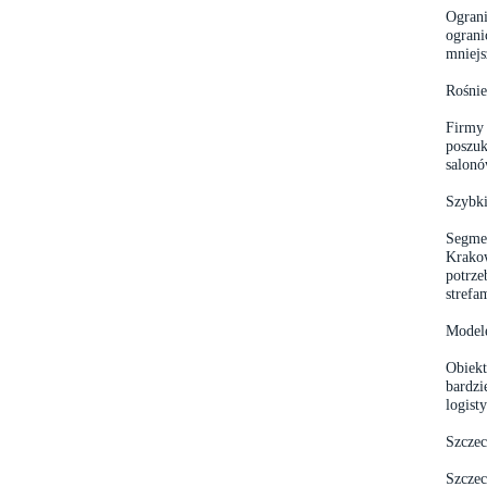
Ograni
ograni
mniejs
Rośnie
Firmy 
poszuk
salon
Szybki
Segmen
Krakow
potrze
strefa
Modele
Obiekt
bardzi
logist
Szczec
Szczec