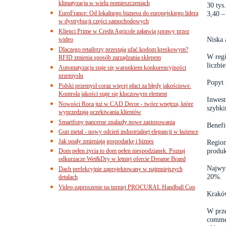
klimatyzacja w wielu pomieszczeniach
30 ty
EuroFrance: Od lokalnego biznesu do europejskiego lidera
3,40 –
w dystrybucji części samochodowych
Klienci Prime w Credit Agricole załatwią sprawy przez
Niska
wideo
Dlaczego retailerzy przestają ufać kodom kreskowym?
W regi
RFID zmienia sposób zarządzania sklepem
liczbi
Automatyzacja staje się warunkiem konkurencyjności
przemysłu
Popyt 
Polski przemysł coraz więcej płaci za błędy jakościowe.
Kontrola jakości staje się kluczowym element
Inwest
Nowości Roca już w CAD Decor - twórz wnętrza, które
szybki
wyprzedzają oczekiwania klientów
Smartfony pancerne znalazły nowe zastosowania
Benefi
Gun metal - nowy odcień industrialnej elegancji w łazience
Jak upały zmieniają gospodarkę i biznes
Region
produk
Dom pełen życia to dom pełen niespodzianek. Poznaj
odkurzacze Wet&Dry w letniej ofercie Dreame Brand
Najwyż
Dach perfekcyjnie zaprojektowany w najmniejszych
20%.
detalach
Video-zaproszenie na turniej PROCURAL Handball Cup
Krakó
W prze
comme