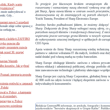
To przejęcie jest kluczowym krokiem strategicznym dla
efekt. Kiedy warto
rozszerzamy i wzmacniamy naszą obecność rynkową oraz ofer
rysznicową?
jak Sharp, Apsia stawia klienta w centrum swoich priorytetów
a może zadecydować o
dostosowywania się do zmieniających się potrzeb obecnych i
ienki. Gdy...
Yoichi Tomota, President of Sharp Electronics Europe.
astąpi nawet 5 urządzeń
Jesteśmy bardzo podbudowani faktem, że możemy dołączyć d
onale zdaje sobie sprawę z
Sharp. Dołączenie do firmy Sharp wzbogaci naszą ofertę, co 
a czekają na...
potrzebom naszych klientów i transformacji chmurowej. Z niec
wspierania jeszcze szerszego grona klientów w nowych wyzwani
terii z kolekcji ZAFFIRO
do wykorzystania sztucznej inteligencji w aplikacjach do zarzą
CEO Apsia.
yzyko prawne dla
gnity prezentuje rozwią
Apsia wniesie do firmy Sharp rozszerzoną wiedzę techniczną 
jak przed 30. przejąć
partnera w zakresie wdrażania IT dla małych, średnich oraz duży
?
nadal działać pod własną marką na rynku francuskim.
inavian Warmth
Sharp Europe obsługuje klientów zarówno z sektora prywatne
 albo kosztów. Jak wybrać
sektora edukacji i administracji publicznej, oferując portfolio 
inne zaawansowane technologie i platformy ułatwiające współprac
oznań: integracja zespołu
Sharp Europe jest częścią Sharp Corporation, globalnej firmy t
42 000 osób na całym świecie i będącej ekspertem zarówno w dz
mrożenia gotówki w zapasach
indywidualnych konsumentów.
z Polski
ował w Polsce, a kampanie
n zł sprzedaży.
operacyjną w Polsce
ksowego ocieplenia
Redakcja CentrumPR informuje, że artykuły, fotografie i koment
użytkowników "Serwisów skupionych w Grupie Kafito". Publiko