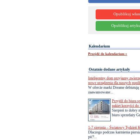
Opublikuj włas
Opublikuj artyku
Kalendarium
Przejdź do kalendarium »
Ostatnio dodane artykuły
Inteligentny dom przyjazny zwierz
nowe urządzenia dla naszych pupil
W ofercie marki Dreame debiutują 
zaawansowane...
Przyjdź do biura s
pakiet korzyści d
Sierpień to dobry
biuro sprzedaży Gr
1-7 sierpnia – Światowy Tydzień K
Dlaczego podczas karmienia piersią
pić?...