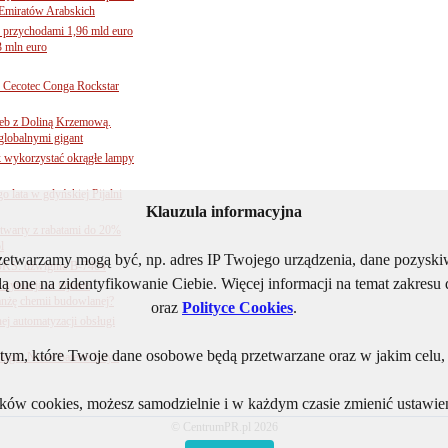
Emiratów Arabskich
 przychodami 1,96 mld euro
3 mln euro
Cecotec Conga Rockstar
 łeb z Doliną Krzemową.
globalnymi gigant
k wykorzystać okrągłe lampy
go lata w gdyńskiej Pijalni
Klauzula informacyjna
twarty z rabatami do 20%
l
rzetwarzamy mogą być, np. adres IP Twojego urządzenia, dane pozys
BKS: dźwignia B-7404
ą one na zidentyfikowanie Ciebie. Więcej informacji na temat zakres
sytuacja w rejonie
nżę chemii budowlanej?
oraz
Polityce Cookies
.
j automatyzacji obsługi
ym, które Twoje dane osobowe będą przetwarzane oraz w jakim celu, i
ogii. Nowe baterie Kay i
lików cookies, możesz samodzielnie i w każdym czasie zmienić ustawien
© CentrumPR.pl 2026