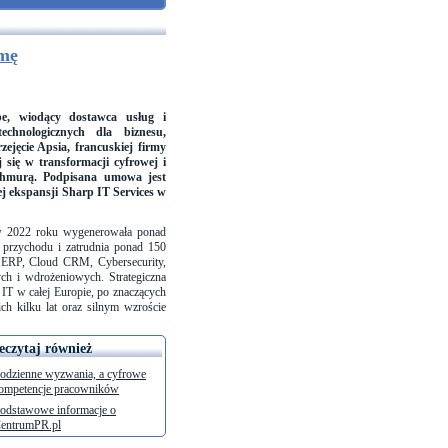
rmę
e, wiodący dostawca usług i
echnologicznych dla biznesu,
rzejęcie Apsia, francuskiej firmy
ej się w transformacji cyfrowej i
 chmurą. Podpisana umowa jest
ej ekspansji Sharp IT Services w
w 2022 roku wygenerowała ponad
 przychodu i zatrudnia ponad 150
d ERP, Cloud CRM, Cybersecurity,
ch i wdrożeniowych. Strategiczna
IT w całej Europie, po znaczących
ich kilku lat oraz silnym wzroście
eczytaj również
odzienne wyzwania, a cyfrowe
ompetencje pracowników
odstawowe informacje o
entrumPR.pl