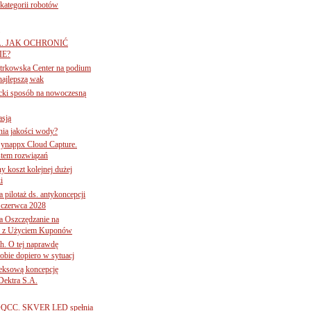
ategorii robotów
A. JAK OCHRONIĆ
E?
iotrkowska Center na podium
najlepszą wak
ancki sposób na nowoczesną
asją
ania jakości wody?
Synappx Cloud Capture.
tem rozwiązań
ny koszt kolejnej dużej
i
 pilotaż ds. antykoncepcji
 czerwca 2028
 Oszczędzanie na
ce z Użyciem Kuponów
ch. O tej naprawdę
obie dopiero w sytuacj
leksową koncepcję
 Dektra S.A.
ą ADQCC. SKVER LED spełnia