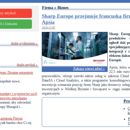
Firma » Biznes
ny artykuł
Sharp Europe przejmuje francuską fi
Apsia
ł z linkami
2024-12-05
Sharp Europ
produktów t
ogłosił dziś p
dodaj wydarzenie »
specjalizując
integracji z
efektem dalsz
Europie.
dodaj artykuł »
Apsia, która 
Zobacz więcej zdjęć »
22,5 mln euro
ętom. Dreame prezentuje
pracowników, oferuje szeroki zakres usług w zakresie Clou
i
Data/IA i Cloud Analytics, a także programów konsultingowy
zupełnie nowe,
inwestycja wzmacnia pozycję firmy Sharp jako dostawcy usług 
inwestycjach w Wielkiej Brytanii i Szwajcarii w ciągu ostatn
organicznym.
przedaży i wynegocjuj swój
o nowego mieszkania
Prz
 moment, aby odwiedzić
upy Murapol i...
C
k
armienia Piersią
P
 tak bardzo chce Ci się
C