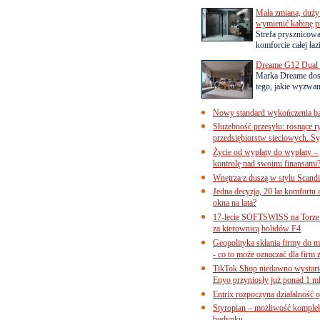
Mała zmiana, duży 
wymienić kabinę p
Strefa prysznicow
komforcie całej łaz
Dreame G12 Dual z
Marka Dreame dosk
tego, jakie wyzwani
Nowy standard wykończenia ba
Służebność przesyłu: rosnące r
przedsiębiorstw sieciowych. Sy
Życie od wypłaty do wypłaty – 
kontrolę nad swoimi finansami
Wnętrza z duszą w stylu Scand
Jedna decyzja, 20 lat komfortu
okna na lata?
17-lecie SOFTSWISS na Torze P
za kierownicą bolidów F4
Geopolityka skłania firmy do 
- co to może oznaczać dla firm 
TikTok Shop niedawno wystart
Enyo przyniosły już ponad 1 ml
Entrix rozpoczyna działalność 
Styropian – możliwość komple