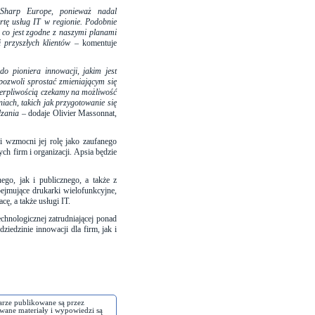
 Sharp Europe, ponieważ nadal
tę usług IT w regionie. Podobnie
, co jest zgodne z naszymi planami
 przyszłych klientów
– komentuje
o pioniera innowacji, jakim jest
pozwoli sprostać zmieniającym się
ierpliwością czekamy na możliwość
ach, takich jak przygotowanie się
dzania
– dodaje Olivier Massonnat,
i wzmocni jej rolę jako zaufanego
ch firm i organizacji. Apsia będzie
go, jak i publicznego, a także z
obejmujące drukarki wielofunkcyjne,
ę, a także usługi IT.
echnologicznej zatrudniającej ponad
iedzinie innowacji dla firm, jak i
arze publikowane są przez
wane materiały i wypowiedzi są