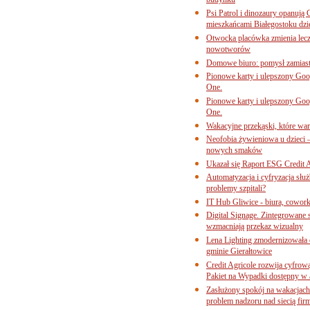
budynku
Psi Patrol i dinozaury opanują 
mieszkańcami Białegostoku dzi
Otwocka placówka zmienia lecze
nowotworów
Domowe biuro: pomysł zamiast
Pionowe karty i ulepszony Goog
One.
Pionowe karty i ulepszony Goog
One.
Wakacyjne przekąski, które war
Neofobia żywieniowa u dzieci 
nowych smaków
Ukazał się Raport ESG Credit A
Automatyzacja i cyfryzacja słu
problemy szpitali?
IT Hub Gliwice - biura, cowork
Digital Signage. Zintegrowane
wzmacniają przekaz wizualny
Lena Lighting zmodernizowała o
gminie Gierałtowice
Credit Agricole rozwija cyfrow
Pakiet na Wypadki dostępny w
Zasłużony spokój na wakacjach
problem nadzoru nad siecią fi