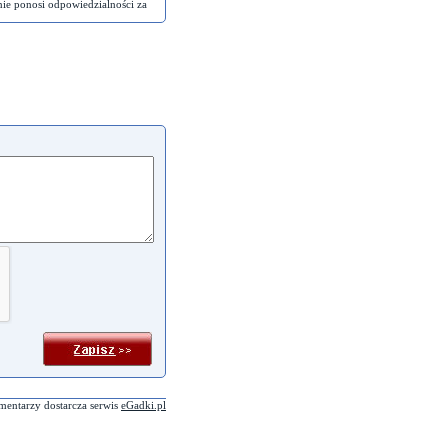
nie ponosi odpowiedzialności za
mentarzy dostarcza serwis
eGadki.pl