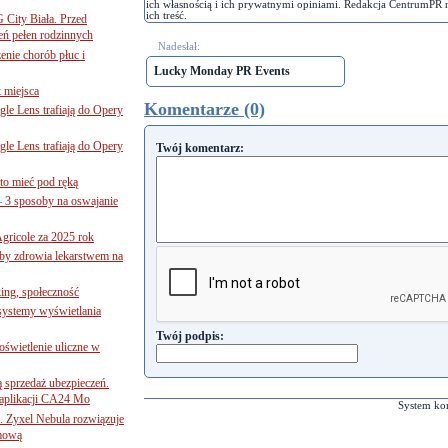
ich własnością i ich prywatnymi opiniami. Redakcja CentrumPR 
ich treść.
G City Biała. Przed
eń pełen rodzinnych
Nadesłał:
nie chorób płuc i
Lucky Monday PR Events
 miejsca
Komentarze (0)
le Lens trafiają do Opery
le Lens trafiają do Opery
Twój komentarz:
to mieć pod ręką
– 3 sposoby na oswajanie
gricole za 2025 rok
żby zdrowia lekarstwem na
ing, społeczność
 systemy wyświetlania
Twój podpis:
świetlenie uliczne w
ą sprzedaż ubezpieczeń.
 aplikacji CA24 Mo
System ko
. Zyxel Nebula rozwiązuje
rmową