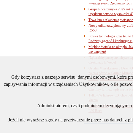
wymogi rynku Zjednoczonych 
Grupa Roca zamyka 2025 rok z
i zyskiem netto w wysokości 4
Trwa lato z Akademią swisspor
Nowy odkurzacz pionowy 2w1 
RS50
Polska technologia idzie łeb w
Rodzimy agent AI konkuruje z 
Miękkie światło na okrągło. Ja
we wnętrzu?
Najbardziej puszyste miejsce te
Czekolady E.Wedel
Ostatni Mieszkaniowy Dzień O
na całą ofertę w Grupie Murapo
Gdy korzystasz z naszego serwisu, danymi osobowymi, które p
Rozwiązania przeciwpaniczne 
zapisywania informacji w urządzeniach Użytkowników, o ile pozwol
Ceny surowców pod presją. Jak 
Cieśniny Ormuz wpływa na bra
Tylko 6% liderów CX chce pełne
klienta
Administratorem, czyli podmiotem decydującym o t
Odwaga formy, precyzja technol
L20 Roca
Jeżeli nie wyrażasz zgody na przetwarzanie przez nas danych z p