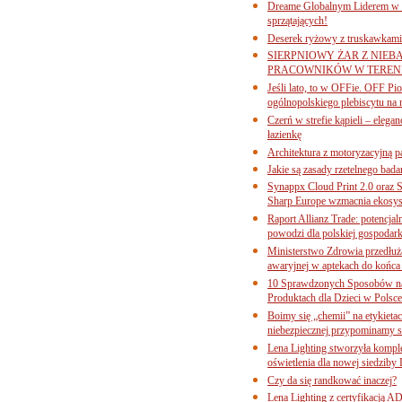
Dreame Globalnym Liderem w k
sprzątających!
Deserek ryżowy z truskawkami
SIERPNIOWY ŻAR Z NIEB
PRACOWNIKÓW W TERENI
Jeśli lato, to w OFFie. OFF P
ogólnopolskiego plebiscytu na 
Czerń w strefie kąpieli – eleg
łazienkę
Architektura z motoryzacyjną p
Jakie są zasady rzetelnego bad
Synappx Cloud Print 2.0 oraz 
Sharp Europe wzmacnia ekosys
Raport Allianz Trade: potencjal
powodzi dla polskiej gospodark
Ministerstwo Zdrowia przedłuża
awaryjnej w aptekach do końca
10 Sprawdzonych Sposobów na
Produktach dla Dzieci w Pols
Boimy się „chemii” na etykieta
niebezpiecznej przypominamy s
Lena Lighting stworzyła komp
oświetlenia dla nowej siedziby
Czy da się randkować inaczej?
Lena Lighting z certyfikacj