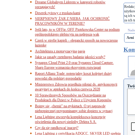
Dreame Globalnym Liderem w kategorii robotów
Redakcj
sprzątających!
użytko
Deserek ryżowy z truskawkami
są ich 
SIERPNIOWY ŻAR Z NIEBA. JAK OCHRONIĆ
za ich t
PRACOWNIKÓW W TERENIE?
Jeśli lato, to w OFFie. OFF Piotrkowska Center na podium
Nades
ogólnopolskiego plebiscytu na najlepszą wak
Arni
Czerń w strefie kąpieli – elegancki sposób na nowoczesną
łazienkę
Kom
Architektura z motoryzacyjną pasją
Jakie są zasady rzetelnego badania jakości wody?
Synappx Cloud Print 2.0 oraz Synappx Cloud Capture.
Sharp Europe wzmacnia ekosystem rozwiązań
Raport Allianz Trade: potencjalny koszt kolejnej dużej
powodzi dla polskiej gospodarki
Ministerstwo Zdrowia przedłuża pilotaż ds. antykoncepcji
Twó
awaryjnej w aptekach do końca czerwca 2028
10 Sprawdzonych Sposobów na Oszczędzanie na
Produktach dla Dzieci w Polsce z Użyciem Kuponów
Boimy się „chemii” na etykietach. O tej naprawdę
niebezpiecznej przypominamy sobie dopiero w sytuacj
Lena Lighting stworzyła kompleksową koncepcję
oświetlenia dla nowej siedziby Dektra S.A.
Czy da się randkować inaczej?
Lena Lighting z certyfikacją ADQCC. SKVER LED spełnia