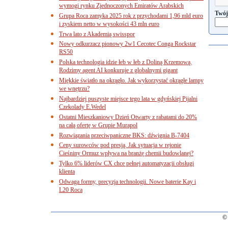
wymogi rynku Zjednoczonych Emiratów Arabskich
Twój
Grupa Roca zamyka 2025 rok z przychodami 1,96 mld euro
i zyskiem netto w wysokości 43 mln euro
Trwa lato z Akademią swisspor
Nowy odkurzacz pionowy 2w1 Cecotec Conga Rockstar
RS50
Polska technologia idzie łeb w łeb z Doliną Krzemową.
Rodzimy agent AI konkuruje z globalnymi gigant
Miękkie światło na okrągło. Jak wykorzystać okrągłe lampy
we wnętrzu?
Najbardziej puszyste miejsce tego lata w gdyńskiej Pijalni
Czekolady E.Wedel
Ostatni Mieszkaniowy Dzień Otwarty z rabatami do 20%
na całą ofertę w Grupie Murapol
Rozwiązania przeciwpaniczne BKS: dźwignia B-7404
Ceny surowców pod presją. Jak sytuacja w rejonie
Cieśniny Ormuz wpływa na branżę chemii budowlanej?
Tylko 6% liderów CX chce pełnej automatyzacji obsługi
klienta
Odwaga formy, precyzja technologii. Nowe baterie Kay i
L20 Roca
© 