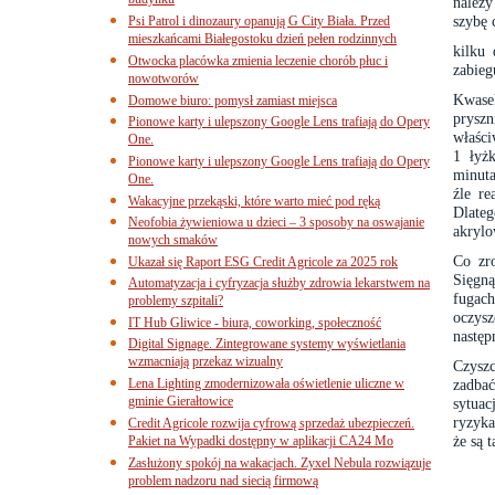
budynku
należy
szybę 
Psi Patrol i dinozaury opanują G City Biała. Przed
mieszkańcami Białegostoku dzień pełen rodzinnych
kilku 
Otwocka placówka zmienia leczenie chorób płuc i
zabieg
nowotworów
Kwase
Domowe biuro: pomysł zamiast miejsca
prysz
Pionowe karty i ulepszony Google Lens trafiają do Opery
właści
One.
1 łyż
Pionowe karty i ulepszony Google Lens trafiają do Opery
minuta
One.
źle re
Wakacyjne przekąski, które warto mieć pod ręką
Dlate
Neofobia żywieniowa u dzieci – 3 sposoby na oswajanie
akrylo
nowych smaków
Co zr
Ukazał się Raport ESG Credit Agricole za 2025 rok
Sięgną
Automatyzacja i cyfryzacja służby zdrowia lekarstwem na
fugach
problemy szpitali?
oczys
IT Hub Gliwice - biura, coworking, społeczność
następ
Digital Signage. Zintegrowane systemy wyświetlania
wzmacniają przekaz wizualny
Czyszc
Lena Lighting zmodernizowała oświetlenie uliczne w
zadbać
gminie Gierałtowice
sytua
ryzyka
Credit Agricole rozwija cyfrową sprzedaż ubezpieczeń.
że są 
Pakiet na Wypadki dostępny w aplikacji CA24 Mo
Zasłużony spokój na wakacjach. Zyxel Nebula rozwiązuje
problem nadzoru nad siecią firmową