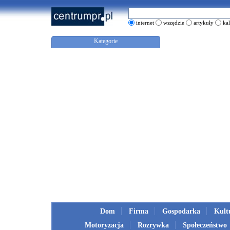
internet
wszędzie
artykuły
ka
Kategorie
Dom
Firma
Gospodarka
Kult
Motoryzacja
Rozrywka
Społeczeństwo