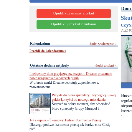
Dom 
Opublikuj własny artykuł
Skut
czys
Opublikuj artykuł z linkami
2022-0
Kalendarium
dodaj wydarzenie »
Przejdź do kalendarium »
Ostatnio dodane artykuły
dodaj artykuł »
Inteligentny dom przyjazny zwierzętom. Dreame prezentuje
nowe urządzenia dla naszych pupili
W ofercie marki Dreame debiutują zupełnie nowe,
zaawansowane...
Przyjdź do biura sprzedaży i wynegocjuj swój
klucz
pakiet korzyści do nowego mieszkania
regul
Sierpień to dobry moment, aby odwiedzić
niepot
biuro sprzedaży Grupy Murapol i...
koszto
1-7 sierpnia – Światowy Tydzień Karmienia Piersią
Dlaczego podczas karmienia piersią tak bardzo chce Ci się
pić?...