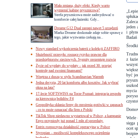
Mała zmiana, duży efekt. Kiedy warto
wymienić kabinę prysznicową?
„Lepie
Strefa prysznicowa może zadecydować o
spłuka
komforcie całej łazienki. Gdy...
Zaleca
jeden 
Dreame G12 Dual zastąpi nawet 5 urządzeń
i pły
Marka Dreame doskonale zdaje sobie sprawę z
Badań 
tego, jakie wyzwania czekają na...
Środki
Nowy standard wykończenia baterii z kolekcji ZAFFIRO
Trudno
Służebność przesyłu: rosnące ryzyko prawne dla
z łazi
przedsiębiorstw sieciowych. Sygnity prezentuje rozwią
wszyst
Życie od wypłaty do wypłaty – jak przed 30. przejąć
większ
kontrolę nad swoimi finansami?
być je
Wnętrza z duszą w stylu Scandinavian Warmth
prysz
Jedna decyzja, 20 lat komfortu albo kosztów. Jak wybrać
uszkod
okna na lata?
mycia
17-lecie SOFTSWISS na Torze Poznań: integracja zespołu
porys
za kierownicą bolidów F4
czystoś
Geopolityka skłania firmy do mrożenia gotówki w zapasach
Domow
- co to może oznaczać dla firm z Polski
TikTok Shop niedawno wystartował w Polsce, a kampanie
Wiele 
Enyo przyniosły już ponad 1 mln zł sprzedaży.
sięga
Entrix rozpoczyna działalność operacyjną w Polsce
ocet s
Styropian – możliwość kompleksowego ocieplenia
bezpi