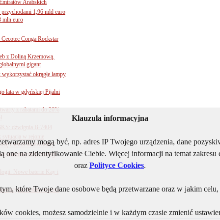
Emiratów Arabskich
 przychodami 1,96 mld euro
3 mln euro
Cecotec Conga Rockstar
 łeb z Doliną Krzemową.
globalnymi gigant
k wykorzystać okrągłe lampy
go lata w gdyńskiej Pijalni
twarty z rabatami do 20%
l
Klauzula informacyjna
BKS: dźwignia B-7404
sytuacja w rejonie
rzetwarzamy mogą być, np. adres IP Twojego urządzenia, dane pozys
nżę chemii budowlanej?
ą one na zidentyfikowanie Ciebie. Więcej informacji na temat zakres
j automatyzacji obsługi
oraz
Polityce Cookies
.
ogii. Nowe baterie Kay i
ym, które Twoje dane osobowe będą przetwarzane oraz w jakim celu, i
nnowacyjna toaleta otwiera
lików cookies, możesz samodzielnie i w każdym czasie zmienić ustawien