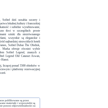
 Sofitel dziś uosabia szczery i
ctwa lokalnej kultury i francuskiej
katność i subtelne wyrafinowanie,
ękno tkwi w szczegółach: proste
rmami sztuki dla niezrównanego
elami, wszystkie są eleganckie i
ród najbardziej niezwykłych hoteli
James, Sofitel Dubai The Obelisk,
l. Marka oferuje również wybór
dem Sofitel Legend, znanych z
Sofitel Legend Old Cataract Aswan,
e Hanoi.
iej, liczącej ponad 5500 obiektów w
ściowym i platformy rezerwacyjnej
dczeń.
arze publikowane są przez
wane materiały i wypowiedzi są
nie ponosi odpowiedzialności za