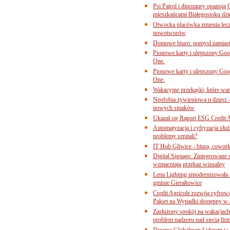
Psi Patrol i dinozaury opanują 
mieszkańcami Białegostoku dzi
Otwocka placówka zmienia lecze
nowotworów
Domowe biuro: pomysł zamiast
Pionowe karty i ulepszony Goog
One.
Pionowe karty i ulepszony Goog
One.
Wakacyjne przekąski, które war
Neofobia żywieniowa u dzieci 
nowych smaków
Ukazał się Raport ESG Credit A
Automatyzacja i cyfryzacja słu
problemy szpitali?
IT Hub Gliwice - biura, cowork
Digital Signage. Zintegrowane
wzmacniają przekaz wizualny
Lena Lighting zmodernizowała o
gminie Gierałtowice
Credit Agricole rozwija cyfrow
Pakiet na Wypadki dostępny w
Zasłużony spokój na wakacjach
problem nadzoru nad siecią fi
Dreame Globalnym Liderem w k