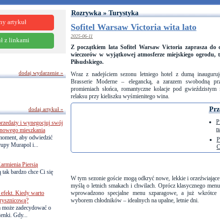
Rozrywka » Turystyka
ny artykuł
Sofitel Warsaw Victoria wita lato
2025-06-11
ł z linkami
Z początkiem lata Sofitel Warsaw Victoria zaprasza do ce
wieczorów w wyjątkowej atmosferze miejskiego ogrodu, t
Piłsudskiego.
dodaj wydarzenie »
Wraz z nadejściem sezonu letniego hotel z dumą inauguruje
Brasserie Moderne – elegancką, a zarazem swobodną prz
promieniach słońca, romantyczne kolacje pod gwieździstym
relaksu przy kieliszku wyśmienitego wina.
Prz
dodaj artykuł »
P
przedaży i wynegocjuj swój
n
o nowego mieszkania
 moment, aby odwiedzić
P
upy Murapol i...
C
armienia Piersią
 tak bardzo chce Ci się
W tym sezonie goście mogą odkryć nowe, lekkie i orzeźwiające
myślą o letnich smakach i chwilach. Oprócz klasycznego menu 
efekt. Kiedy warto
wprowadzono specjalne menu szparagowe, a już wkrótce 
rysznicową?
wyborem chłodników – idealnych na upalne, letnie dni.
a może zadecydować o
ienki. Gdy...