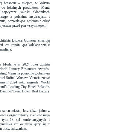
ej brasserie – miejsce, w którym
ją do lokalnych produktów. Menu
najwyższej jakości składnikach
rnego z polskimi inspiracjami i
nia, pozwalająca gościom śledzić
i jeszcze przed pierwszym kęsem.
rchitekta Didiera Gomeza, emanują
ań jest imponująca kolekcja win z
mmeliera.
rie Moderne w 2024 roku została
World Luxury Restaurant Awards,
Tasting Menu na poziomie globalnym
el Sofitel Warsaw Victoria został
samym 2024 roku nagrody: World
and’s Leading City Hotel, Poland’s
Banquet/Event Hotel, Best Luxury
 sercu miasta, lecz także jedno z
owi i organizatorzy eventów mają
 tym 18 sal konferencyjnych i
rancuska sztuka życia łączy się z
ym doświadczeniem.