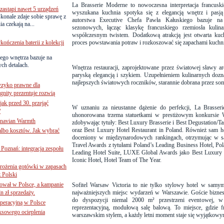
La Brasserie Moderne to nowoczesna interpretacja francuski
astąpi nawet 5 urządzeń
wyszukana kuchnia spotyka się z elegancją wnętrz i pas
onale zdaje sobie sprawę z
autorstwa Executive Chefa Pawła Kałuskiego bazuje na 
a czekają na...
sezonowych, łącząc klasykę francuskiego rzemiosła kulina
współczesnym twistem. Dodatkową atrakcją jest otwarta kuch
ńczenia baterii z kolekcji
proces powstawania potraw i rozkoszować się zapachami kuchn
ego wnętrza bazuje na
ch detalach.
Wnętrza restauracji, zaprojektowane przez światowej sławy a
paryską elegancją i szykiem. Uzupełnieniem kulinarnych dozn
najlepszych światowych roczników, starannie dobrana przez so
yzyko prawne dla
gnity prezentuje rozwią
jak przed 30. przejąć
W uznaniu za nieustanne dążenie do perfekcji, La Brasse
?
uhonorowana trzema statuetkami w prestiżowym konkursie 
inavian Warmth
zdobywając tytuły: Best Luxury Brasserie i Best Degustation/
oraz Best Luxury Hotel Restaurant in Poland. Również sam hot
 albo kosztów. Jak wybrać
doceniony w międzynarodowych rankingach, otrzymując w 
Travel Awards z tytułami Poland’s Leading Business Hotel, Pol
oznań: integracja zespołu
Leading Hotel Suite, LUXE Global Awards jako Best Luxury 
Iconic Hotel, Hotel Team of The Year.
mrożenia gotówki w zapasach
z Polski
ował w Polsce, a kampanie
Sofitel Warsaw Victoria to nie tylko stylowy hotel w samym
n zł sprzedaży.
najważniejszych miejsc wydarzeń w Warszawie. Goście biznes
do dyspozycji niemal 2000 m² przestrzeni eventowej, w
operacyjną w Polsce
reprezentacyjną, modułową salę balową. To miejsce, gdzie f
ksowego ocieplenia
warszawskim stylem, a każdy letni moment staje się wyjątkow