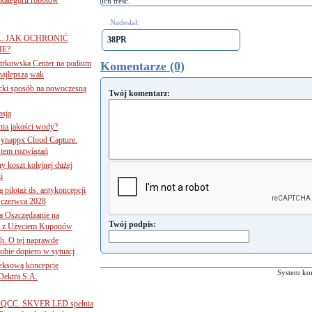
ich treść.
Nadesłał:
A. JAK OCHRONIĆ
38PR
E?
iotrkowska Center na podium
Komentarze (0)
najlepszą wak
ancki sposób na nowoczesną
Twój komentarz:
asją
ania jakości wody?
Synappx Cloud Capture.
tem rozwiązań
ny koszt kolejnej dużej
i
 pilotaż ds. antykoncepcji
 czerwca 2028
 Oszczędzanie na
Twój podpis:
ce z Użyciem Kuponów
ch. O tej naprawdę
obie dopiero w sytuacj
leksową koncepcję
System ko
 Dektra S.A.
ą ADQCC. SKVER LED spełnia