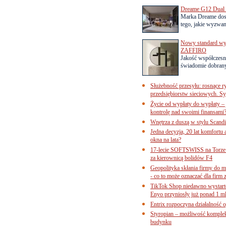
Dreame G12 Dual z
Marka Dreame dosk
tego, jakie wyzwani
Nowy standard wyko
ZAFFIRO
Jakość współczesn
świadomie dobrany
Służebność przesyłu: rosnące r
przedsiębiorstw sieciowych. Sy
Życie od wypłaty do wypłaty – 
kontrolę nad swoimi finansami
Wnętrza z duszą w stylu Scand
Jedna decyzja, 20 lat komfortu
okna na lata?
17-lecie SOFTSWISS na Torze P
za kierownicą bolidów F4
Geopolityka skłania firmy do 
- co to może oznaczać dla firm 
TikTok Shop niedawno wystart
Enyo przyniosły już ponad 1 ml
Entrix rozpoczyna działalność 
Styropian – możliwość komple
budynku