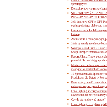
sprzątających!
Deserek ryżowy z truskawkami
SIERPNIOWY ŻAR Z NIEB
PRACOWNIKÓW W TERENI
Jeśli lato, to w OFFie. OFF P
ogólnopolskiego plebiscytu na 
Czerń w strefie kąpieli – eleg
łazienkę
Architektura z motoryzacyjną p
Jakie są zasady rzetelnego bad
Synappx Cloud Print 2.0 oraz 
Sharp Europe wzmacnia ekosys
Raport Allianz Trade: potencjal
powodzi dla polskiej gospodark
Ministerstwo Zdrowia przedłuża
awaryjnej w aptekach do końca
10 Sprawdzonych Sposobów na
Produktach dla Dzieci w Pols
Boimy się „chemii” na etykieta
niebezpiecznej przypominamy s
Lena Lighting stworzyła komp
oświetlenia dla nowej siedziby
Czy da się randkować inaczej?
Lena Lighting z certyfikacj