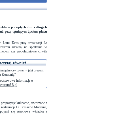
lebracji ciepłych dni i długich
uż przy tętniącym życiem placu
 Letni Taras przy restauracji La
estrzeń idealną na spotkania w
 niebem czy popołudniowe chwile
eczytaj również
ieniądze czy rower – jaki prezent
a Komunię?
odstawowe informacje o
entrumPR.pl
 propozycje kulinarne, stworzone z
restauracji La Brasserie Moderne,
pojawi się sezonowa wkładka z