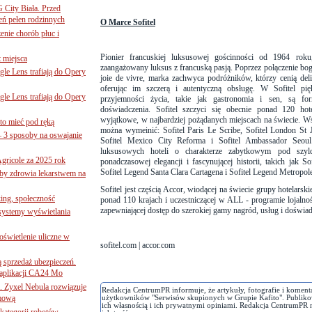
G City Biała. Przed
eń pełen rodzinnych
O Marce Sofitel
nie chorób płuc i
Pionier francuskiej luksusowej gościnności od 1964 roku,
 miejsca
zaangażowany luksus z francuską pasją. Poprzez połączenie boga
le Lens trafiają do Opery
joie de vivre, marka zachwyca podróżników, którzy cenią deli
oferując im szczerą i autentyczną obsługę. W Sofitel pi
le Lens trafiają do Opery
przyjemności życia, takie jak gastronomia i sen, są fo
doświadczenia. Sofitel szczyci się obecnie ponad 120 hot
wyjątkowe, w najbardziej pożądanych miejscach na świecie. Wś
to mieć pod ręką
można wymeinić: Sofitel Paris Le Scribe, Sofitel London St 
– 3 sposoby na oswajanie
Sofitel Mexico City Reforma i Sofitel Ambassador Seou
luksusowych hoteli o charakterze zabytkowym pod szyl
gricole za 2025 rok
ponadczasowej elegancji i fascynującej historii, takich jak 
Sofitel Legend Santa Clara Cartagena i Sofitel Legend Metropol
żby zdrowia lekarstwem na
Sofitel jest częścią Accor, wiodącej na świecie grupy hotelarsk
ing, społeczność
ponad 110 krajach i uczestniczącej w ALL - programie lojalno
zapewniającej dostęp do szerokiej gamy nagród, usług i doświa
 systemy wyświetlania
świetlenie uliczne w
sofitel.com | accor.com
ą sprzedaż ubezpieczeń.
 aplikacji CA24 Mo
. Zyxel Nebula rozwiązuje
Redakcja CentrumPR informuje, że artykuły, fotografie i koment
rmową
użytkowników "Serwisów skupionych w Grupie Kafito". Publiko
ich własnością i ich prywatnymi opiniami. Redakcja CentrumPR 
ategorii robotów