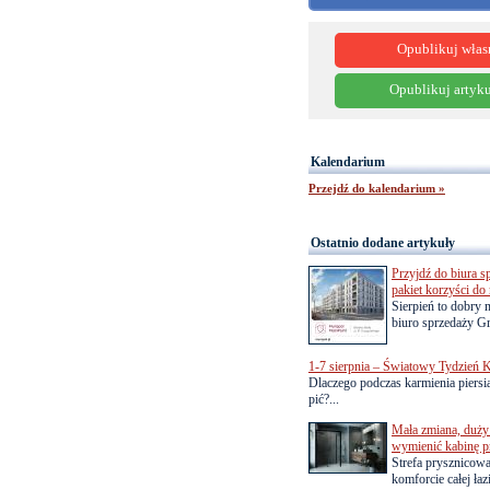
Opublikuj włas
Opublikuj artyku
Kalendarium
Przejdź do kalendarium »
Ostatnio dodane artykuły
Przyjdź do biura s
pakiet korzyści d
Sierpień to dobry
biuro sprzedaży Gr
1-7 sierpnia – Światowy Tydzień K
Dlaczego podczas karmienia piersią
pić?...
Mała zmiana, duży 
wymienić kabinę p
Strefa prysznicow
komforcie całej łaz