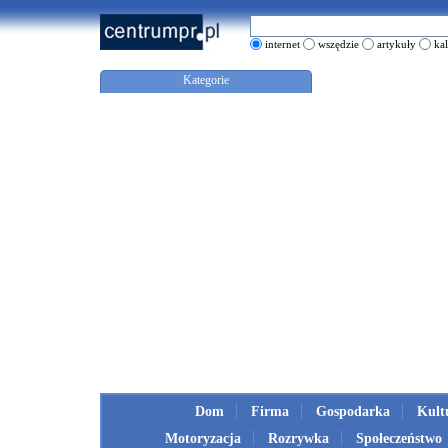
internet
wszędzie
artykuły
ka
Kategorie
Dom
Firma
Gospodarka
Kult
Motoryzacja
Rozrywka
Społeczeństwo