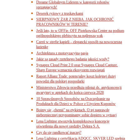
Dreame Globalnym Liderem w kategorii robotów
sprzątających!
Deserek ryżowy z truskawkami
SIERPNIOWY ŻAR Z NIEBA. JAK OCHRONIĆ
PRACOWNIKÓW W TERENIE?
Jeśli lato, to w OFFie. OFF Piotrkowska Center na podium
ogólnopolskiego plebiscytu na najlepszą wak
Czerń w strefie kąpieli – elegancki sposób na nowoczesną
łazienkę
Architektura z motoryzacyjną pasją
Jakie są zasady rzetelnego badania jakości wody?
Synappx Cloud Print 2.0 oraz Synappx Cloud Capture.
Sharp Europe wzmacnia ekosystem rozwiązań
Raport Allianz Trade: potencjalny koszt kolejnej dużej
powodzi dla polskiej gospodarki
Ministerstwo Zdrowia przedłuża pilotaż ds. antykoncepcji
awaryjnej w aptekach do końca czerwca 2028
10 Sprawdzonych Sposobów na Oszczędzanie na
Produktach dla Dzieci w Polsce z Użyciem Kuponów
Boimy się „chemii” na etykietach. O tej naprawdę
niebezpiecznej przypominamy sobie dopiero w sytuacj
Lena Lighting stworzyła kompleksową koncepcję
oświetlenia dla nowej siedziby Dektra S.A.
Czy da się randkować inaczej?
Lena Lighting z certyfikacją ADQCC. SKVER LED spełnia