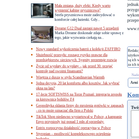
jedna
Mała zmiana, duży efekt. Kiedy warto
przygo
wymienić kabinę prysznicową?
wykon
Strefa prysznicowa może zadecydować o
komforcie całej łazienki. Gdy...
przepr
Dreame G12 Dual zastąpi nawet 5 urządzeń
www.ma
Marka Dreame doskonale zdaje sobie sprawę z
tego, jakie wyzwania czekają na...
Nowy standard wykończenia baterii z kolekcji ZAFFIRO
Redakcj
Służebność przesyłu: rosnące ryzyko prawne dla
użytko
przedsiębiorstw sieciowych. Sygnity prezentuje rozwią
są ich 
za ich t
Życie od wypłaty do wypłaty – jak przed 30. przejąć
kontrolę nad swoimi finansami?
Nades
Wnętrza z duszą w stylu Scandinavian Warmth
Arni
Jedna decyzja, 20 lat komfortu albo kosztów. Jak wybrać
okna na lata?
Kom
17-lecie SOFTSWISS na Torze Poznań: integracja zespołu
za kierownicą bolidów F4
Geopolityka skłania firmy do mrożenia gotówki w zapasach
Twó
- co to może oznaczać dla firm z Polski
TikTok Shop niedawno wystartował w Polsce, a kampanie
Enyo przyniosły już ponad 1 mln zł sprzedaży.
Entrix rozpoczyna działalność operacyjną w Polsce
Styropian – możliwość kompleksowego ocieplenia