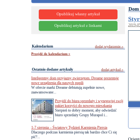
Dom 
Opublikuj własny artykuł
Styr
2019-0
Opublikuj artykuł z linkami
Kalendarium
dodaj wydarzenie »
Przejdź do kalendarium »
Ostatnio dodane artykuły
dodaj artykuł »
Inteligentny dom przyjazny zwierzętom. Dreame prezentuje
nowe urządzenia dla naszych pupili
W ofercie marki Dreame debiutują zupełnie nowe,
zaawansowane...
Przyjdź do biura sprzedaży i wynegocjuj swój
pakiet korzyści do nowego mieszkania
Sierpień to dobry moment, aby odwiedzić
biuro sprzedaży Grupy Murapol i...
1-7 sierpnia – Światowy Tydzień Karmienia Piersią
Dlaczego podczas karmienia piersią tak bardzo chce Ci się
pić?...
Orien