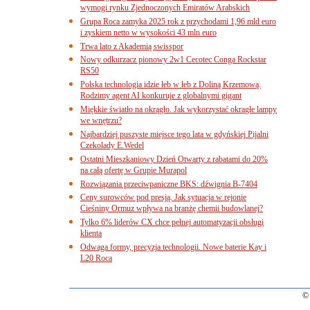
wymogi rynku Zjednoczonych Emiratów Arabskich
Grupa Roca zamyka 2025 rok z przychodami 1,96 mld euro
i zyskiem netto w wysokości 43 mln euro
Trwa lato z Akademią swisspor
Nowy odkurzacz pionowy 2w1 Cecotec Conga Rockstar
RS50
Polska technologia idzie łeb w łeb z Doliną Krzemową.
Rodzimy agent AI konkuruje z globalnymi gigant
Miękkie światło na okrągło. Jak wykorzystać okrągłe lampy
we wnętrzu?
Najbardziej puszyste miejsce tego lata w gdyńskiej Pijalni
Czekolady E.Wedel
Ostatni Mieszkaniowy Dzień Otwarty z rabatami do 20%
na całą ofertę w Grupie Murapol
Rozwiązania przeciwpaniczne BKS: dźwignia B-7404
Ceny surowców pod presją. Jak sytuacja w rejonie
Cieśniny Ormuz wpływa na branżę chemii budowlanej?
Tylko 6% liderów CX chce pełnej automatyzacji obsługi
klienta
Odwaga formy, precyzja technologii. Nowe baterie Kay i
L20 Roca
© 