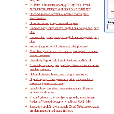
budynku
Psi Patrol i dinozaury opanują G City Biała. Przed
mieszkańcami Białegostoku dzień pełen rodzinnych
Otwocka placówka zmienia leczenie chorób płuc i
nowotworów
Twój
Domowe biuro: pomysł zamiast miejsca
Pionowe karty i ulepszony Google Lens trafiają do Opery
One.
Pionowe karty i ulepszony Google Lens trafiają do Opery
One.
Wakacyjne przekąski, które warto mieć pod ręką
Neofobia żywieniowa u dzieci – 3 sposoby na oswajanie
nowych smaków
Ukazał się Raport ESG Credit Agricole za 2025 rok
Automatyzacja i cyfryzacja służby zdrowia lekarstwem na
problemy szpitali?
IT Hub Gliwice - biura, coworking, społeczność
Digital Signage. Zintegrowane systemy wyświetlania
wzmacniają przekaz wizualny
Lena Lighting zmodernizowała oświetlenie uliczne w
gminie Gierałtowice
Credit Agricole rozwija cyfrową sprzedaż ubezpieczeń.
Pakiet na Wypadki dostępny w aplikacji CA24 Mo
Zasłużony spokój na wakacjach. Zyxel Nebula rozwiązuje
problem nadzoru nad siecią firmową