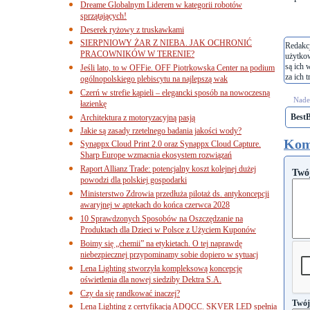
Dreame Globalnym Liderem w kategorii robotów
sprzątających!
Deserek ryżowy z truskawkami
SIERPNIOWY ŻAR Z NIEBA. JAK OCHRONIĆ
Redakcj
PRACOWNIKÓW W TERENIE?
użytko
są ich 
Jeśli lato, to w OFFie. OFF Piotrkowska Center na podium
za ich t
ogólnopolskiego plebiscytu na najlepszą wak
Czerń w strefie kąpieli – elegancki sposób na nowoczesną
Nades
łazienkę
Best
Architektura z motoryzacyjną pasją
Jakie są zasady rzetelnego badania jakości wody?
Kom
Synappx Cloud Print 2.0 oraz Synappx Cloud Capture.
Sharp Europe wzmacnia ekosystem rozwiązań
Raport Allianz Trade: potencjalny koszt kolejnej dużej
Twó
powodzi dla polskiej gospodarki
Ministerstwo Zdrowia przedłuża pilotaż ds. antykoncepcji
awaryjnej w aptekach do końca czerwca 2028
10 Sprawdzonych Sposobów na Oszczędzanie na
Produktach dla Dzieci w Polsce z Użyciem Kuponów
Boimy się „chemii” na etykietach. O tej naprawdę
niebezpiecznej przypominamy sobie dopiero w sytuacj
Lena Lighting stworzyła kompleksową koncepcję
oświetlenia dla nowej siedziby Dektra S.A.
Czy da się randkować inaczej?
Twój
Lena Lighting z certyfikacją ADQCC. SKVER LED spełnia