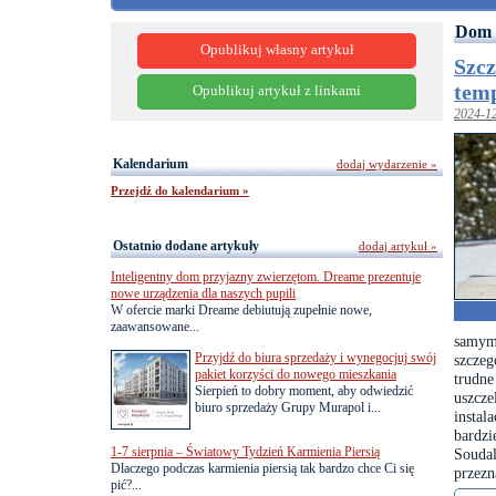
Dom 
Opublikuj własny artykuł
Szcz
tem
Opublikuj artykuł z linkami
2024-1
Kalendarium
dodaj wydarzenie »
Przejdź do kalendarium »
Ostatnio dodane artykuły
dodaj artykuł »
Inteligentny dom przyjazny zwierzętom. Dreame prezentuje
nowe urządzenia dla naszych pupili
W ofercie marki Dreame debiutują zupełnie nowe,
zaawansowane...
samym
Przyjdź do biura sprzedaży i wynegocjuj swój
szczeg
pakiet korzyści do nowego mieszkania
trudn
Sierpień to dobry moment, aby odwiedzić
uszcze
biuro sprzedaży Grupy Murapol i...
insta
bardz
1-7 sierpnia – Światowy Tydzień Karmienia Piersią
Souda
Dlaczego podczas karmienia piersią tak bardzo chce Ci się
przezn
pić?...