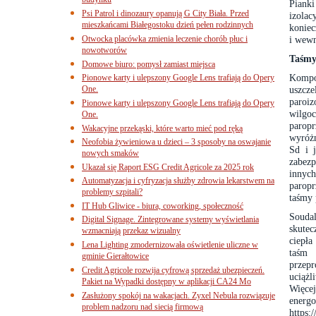
budynku
Pianki
Psi Patrol i dinozaury opanują G City Biała. Przed
izolac
mieszkańcami Białegostoku dzień pełen rodzinnych
koniec
Otwocka placówka zmienia leczenie chorób płuc i
i wewn
nowotworów
Taśmy
Domowe biuro: pomysł zamiast miejsca
Kompo
Pionowe karty i ulepszony Google Lens trafiają do Opery
One.
uszcz
paroi
Pionowe karty i ulepszony Google Lens trafiają do Opery
wilgo
One.
parop
Wakacyjne przekąski, które warto mieć pod ręką
wyróż
Neofobia żywieniowa u dzieci – 3 sposoby na oswajanie
Sd i 
nowych smaków
zabezp
Ukazał się Raport ESG Credit Agricole za 2025 rok
innych
Automatyzacja i cyfryzacja służby zdrowia lekarstwem na
parop
problemy szpitali?
taśmy 
IT Hub Gliwice - biura, coworking, społeczność
Souda
Digital Signage. Zintegrowane systemy wyświetlania
skutec
wzmacniają przekaz wizualny
ciepła
Lena Lighting zmodernizowała oświetlenie uliczne w
taśm 
gminie Gierałtowice
przep
Credit Agricole rozwija cyfrową sprzedaż ubezpieczeń.
uciążl
Pakiet na Wypadki dostępny w aplikacji CA24 Mo
Więce
Zasłużony spokój na wakacjach. Zyxel Nebula rozwiązuje
energ
problem nadzoru nad siecią firmową
https: