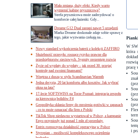
Mała zmiana, duży efekt. Kiedy warto
wymienić kabinę prysznicową?
Strefa prysznicowa może zadecydować o
komforcie całej łazienki. Gdy...
Dreame G12 Dual zastąpi nawet 5 urządzeń
Marka Dreame doskonale zdaje sobie sprawę z
tego, jakie wyzwania czekają na...
Piank
W SWS 
Nowy standard wykończenia baterii z kolekcji ZAFFIRO
która 
Służebność przesyłu: rosnące ryzyko prawne dla
dokład
przedsiębiorstw sieciowych. Sygnity prezentuje rozwią
rozwią
Życie od wypłaty do wypłaty – jak przed 30. przejąć
pracę 
kontrolę nad swoimi finansami?
Sou
Wnętrza z duszą w stylu Scandinavian Warmth
zna
Jedna decyzja, 20 lat komfortu albo kosztów. Jak wybrać
(
prz
okna na lata?
Sou
17-lecie SOFTSWISS na Torze Poznań: integracja zespołu
(pr
za kierownicą bolidów F4
Sou
(pr
Geopolityka skłania firmy do mrożenia gotówki w zapasach
Fle
- co to może oznaczać dla firm z Polski
ter
TikTok Shop niedawno wystartował w Polsce, a kampanie
Sou
Enyo przyniosły już ponad 1 mln zł sprzedaży.
tem
Entrix rozpoczyna działalność operacyjną w Polsce
i p
Styropian – możliwość kompleksowego ocieplenia