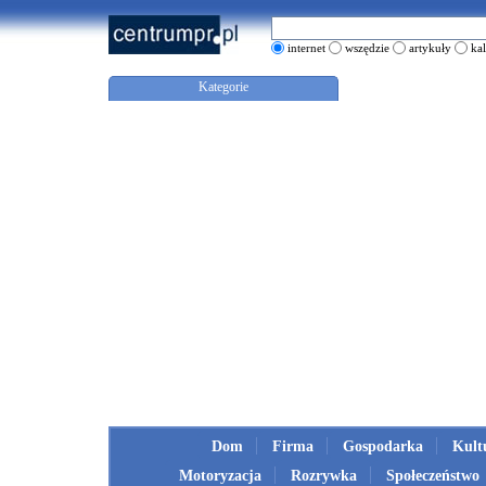
internet
wszędzie
artykuły
ka
Kategorie
Dom
Firma
Gospodarka
Kult
Motoryzacja
Rozrywka
Społeczeństwo