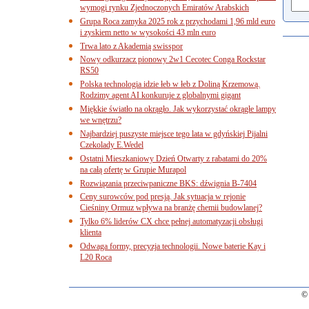
wymogi rynku Zjednoczonych Emiratów Arabskich
Grupa Roca zamyka 2025 rok z przychodami 1,96 mld euro
i zyskiem netto w wysokości 43 mln euro
Trwa lato z Akademią swisspor
Nowy odkurzacz pionowy 2w1 Cecotec Conga Rockstar
RS50
Polska technologia idzie łeb w łeb z Doliną Krzemową.
Rodzimy agent AI konkuruje z globalnymi gigant
Miękkie światło na okrągło. Jak wykorzystać okrągłe lampy
we wnętrzu?
Najbardziej puszyste miejsce tego lata w gdyńskiej Pijalni
Czekolady E.Wedel
Ostatni Mieszkaniowy Dzień Otwarty z rabatami do 20%
na całą ofertę w Grupie Murapol
Rozwiązania przeciwpaniczne BKS: dźwignia B-7404
Ceny surowców pod presją. Jak sytuacja w rejonie
Cieśniny Ormuz wpływa na branżę chemii budowlanej?
Tylko 6% liderów CX chce pełnej automatyzacji obsługi
klienta
Odwaga formy, precyzja technologii. Nowe baterie Kay i
L20 Roca
© 