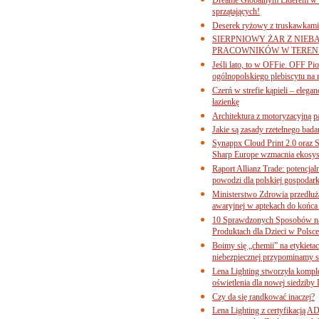
sprzątających!
Deserek ryżowy z truskawkami
SIERPNIOWY ŻAR Z NIEB
PRACOWNIKÓW W TERENI
Jeśli lato, to w OFFie. OFF P
ogólnopolskiego plebiscytu na 
Czerń w strefie kąpieli – eleg
łazienkę
Architektura z motoryzacyjną p
Jakie są zasady rzetelnego bad
Synappx Cloud Print 2.0 oraz 
Sharp Europe wzmacnia ekosys
Raport Allianz Trade: potencjal
powodzi dla polskiej gospodark
Ministerstwo Zdrowia przedłuża
awaryjnej w aptekach do końca
10 Sprawdzonych Sposobów na
Produktach dla Dzieci w Pols
Boimy się „chemii” na etykieta
niebezpiecznej przypominamy s
Lena Lighting stworzyła komp
oświetlenia dla nowej siedziby
Czy da się randkować inaczej?
Lena Lighting z certyfikacj