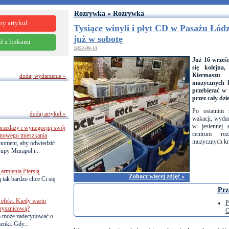
Rozrywka » Rozrywka
ny artykuł
Tysiące winyli i płyt CD w Pasażu Łód
już w sobotę
ł z linkami
2023-09-13
Już 16 wrześ
się kolejna
Kiermaszu
dodaj wydarzenie »
muzycznych k
przebierać w 
przez cały dzi
Po ostatnim 
dodaj artykuł »
wakacji, wyda
w jesiennej 
przedaży i wynegocjuj swój
centrum roz
o nowego mieszkania
muzycznych kr
 moment, aby odwiedzić
upy Murapol i...
armienia Piersią
Zobacz więcej zdjęć »
 tak bardzo chce Ci się
Prz
efekt. Kiedy warto
P
rysznicową?
C
a może zadecydować o
ienki. Gdy...