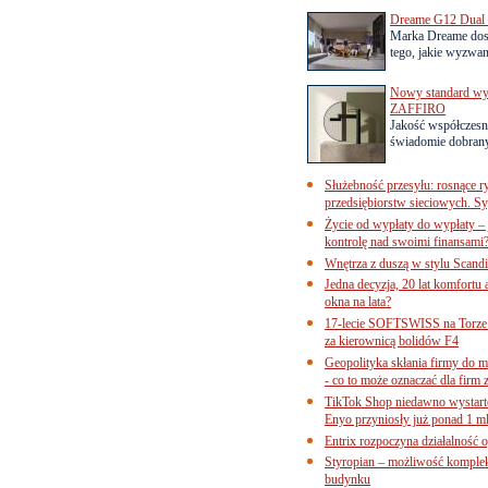
Dreame G12 Dual z
Marka Dreame dosk
tego, jakie wyzwani
Nowy standard wyko
ZAFFIRO
Jakość współczesn
świadomie dobrany
Służebność przesyłu: rosnące r
przedsiębiorstw sieciowych. Sy
Życie od wypłaty do wypłaty – 
kontrolę nad swoimi finansami
Wnętrza z duszą w stylu Scand
Jedna decyzja, 20 lat komfortu
okna na lata?
17-lecie SOFTSWISS na Torze P
za kierownicą bolidów F4
Geopolityka skłania firmy do 
- co to może oznaczać dla firm 
TikTok Shop niedawno wystart
Enyo przyniosły już ponad 1 ml
Entrix rozpoczyna działalność 
Styropian – możliwość komple
budynku