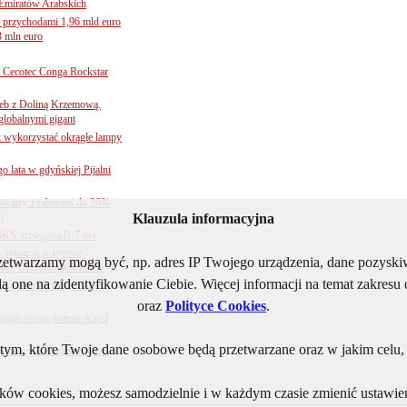
Emiratów Arabskich
 przychodami 1,96 mld euro
3 mln euro
Cecotec Conga Rockstar
 łeb z Doliną Krzemową.
globalnymi gigant
k wykorzystać okrągłe lampy
go lata w gdyńskiej Pijalni
twarty z rabatami do 20%
l
Klauzula informacyjna
BKS: dźwignia B-7404
sytuacja w rejonie
rzetwarzamy mogą być, np. adres IP Twojego urządzenia, dane pozys
nżę chemii budowlanej?
ą one na zidentyfikowanie Ciebie. Więcej informacji na temat zakres
j automatyzacji obsługi
oraz
Polityce Cookies
.
ogii. Nowe baterie Kay i
ym, które Twoje dane osobowe będą przetwarzane oraz w jakim celu, i
nnowacyjna toaleta otwiera
lików cookies, możesz samodzielnie i w każdym czasie zmienić ustawien