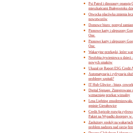
Psi Patrol i dinozaury opanują 
mieszkańcami Białegostoku dzi
Otwocka placówka zmienia lecze
nowotworów
Domowe biuro: pomysł zamiast
Pionowe karty i ulepszony Goog
One.
Pionowe karty i ulepszony Goog
One.
Wakacyjne przekąski, które war
Neofobia żywieniowa u dzieci 
nowych smaków
Ukazał się Raport ESG Credit A
Automatyzacja i cyfryzacja słu
problemy szpitali?
IT Hub Gliwice - biura, cowork
Digital Signage. Zintegrowane
wzmacniają przekaz wizualny
Lena Lighting zmodernizowała o
gminie Gierałtowice
Credit Agricole rozwija cyfrow
Pakiet na Wypadki dostępny w
Zasłużony spokój na wakacjach
problem nadzoru nad siecią fi
Dreame Globalnym Liderem w k