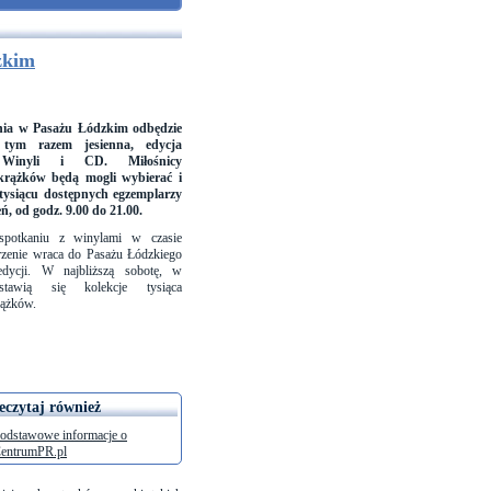
zkim
nia w Pasażu Łódzkim odbędzie
, tym razem jesienna, edycja
 Winyli i CD. Miłośnicy
rążków będą mogli wybierać i
tysiącu dostępnych egzemplarzy
eń, od godz. 9.00 do 21.00.
spotkaniu z winylami w czasie
rzenie wraca do Pasażu Łódzkiego
edycji. W najbliższą sobotę, w
stawią się kolekcje tysiąca
ążków.
eczytaj również
odstawowe informacje o
entrumPR.pl