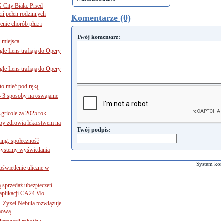
G City Biała. Przed
eń pełen rodzinnych
Komentarze (0)
nie chorób płuc i
Twój komentarz:
 miejsca
le Lens trafiają do Opery
le Lens trafiają do Opery
to mieć pod ręką
– 3 sposoby na oswajanie
gricole za 2025 rok
żby zdrowia lekarstwem na
Twój podpis:
ing, społeczność
 systemy wyświetlania
System ko
świetlenie uliczne w
ą sprzedaż ubezpieczeń.
 aplikacji CA24 Mo
. Zyxel Nebula rozwiązuje
rmową
ategorii robotów