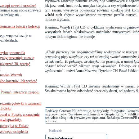
Wystawca zaoferuje pokaźne zbiory płyt winylowych z najróż
astąpi nawet 5 urządzeń
jak j
azz, soul, funk, rock, muzyka klasyczna czy współczesne 
onale zdaje sobie sprawę z
tym razem, wystawca powiększy również kolekcję płyt kom
a czekają na...
wśród nich chętnie wyszukiwane muzyczne perełki starych,
nowsze wydania.
ńczenia baterii z kolekcji
Kiermasz Winyli i Płyt CD to cykliczne wydarzenie organizo
wszystkich fanach oldskulowych nośników muzycznych, któ
ego wnętrza bazuje na
nowym technologiom, nie brakuje.
ch detalach.
„
Kiedy pierwszy raz organizowaliśmy wydarzenie w naszym c
yzyko prawne dla
pewnością płyty winylowe, czy też cd znajdą swoich amatorów. N
gnity prezentuje rozwią
aż tak wielu. To pokazuje, że klasyka nie przemija, a nawet łą
jak przed 30. przejąć
płytami widać wśród różnych grup wiekowych. Dlatego też
?
wydarzenia
” - mówi
Anna Mrzewa, Dyrektor CH Pasaż Łódzki
inavian Warmth
 albo kosztów. Jak wybrać
Kiermasz Winyli i Płyt CD zostanie rozstawiony w
pasażu c
Stoiska można będzie odwiedzać przez cały dzień, od godziny 9
oznań: integracja zespołu
mrożenia gotówki w zapasach
z Polski
Redakcja CentrumPR informuje, że artykuły, fotografie i koment
ował w Polsce, a kampanie
użytkowników "Serwisów skupionych w Grupie Kafito". Publiko
ich własnością i ich prywatnymi opiniami. Redakcja CentrumPR 
n zł sprzedaży.
ich treść.
operacyjną w Polsce
Nadesłał:
ksowego ocieplenia
WartoZobaczyć