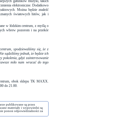
niejszych gatunków muzyki, takich
brzmienia elektroniczne. Dodatkowo
paktowych. Można będzie znaleźć
 znanych światowych hitów, jak i
wane w łódzkim centrum, z myślą o
rych wbrew pozorom i na przekór
entrum, spodziewaliśmy się, że z
ie sądziliśmy jednak, że będzie ich
czy pokolenia, gdyż zainteresowanie
 zawsze miło nam wracać do tego
.
entrum, obok sklepu TK MAXX.
.00 do 21.00.
arze publikowane są przez
wane materiały i wypowiedzi są
nie ponosi odpowiedzialności za