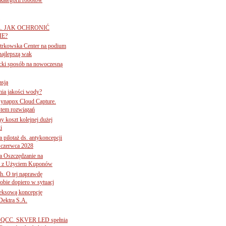
A. JAK OCHRONIĆ
E?
iotrkowska Center na podium
najlepszą wak
ancki sposób na nowoczesną
asją
ania jakości wody?
Synappx Cloud Capture.
tem rozwiązań
ny koszt kolejnej dużej
i
 pilotaż ds. antykoncepcji
 czerwca 2028
 Oszczędzanie na
ce z Użyciem Kuponów
ch. O tej naprawdę
obie dopiero w sytuacj
leksową koncepcję
 Dektra S.A.
ą ADQCC. SKVER LED spełnia