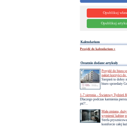
Opublikuj włas
Opublikuj artyku
Kalendarium
Przejdź do kalendarium »
Ostatnio dodane artykuły
Przyjdź do biura s
pakiet korzyści d
Sierpień to dobry
biuro sprzedaży Gr
1-7 sierpnia – Światowy Tydzień K
Dlaczego podczas karmienia piersią
pić?...
Mała zmiana, duży 
wymienić kabinę p
Strefa prysznicow
komforcie całej łaz