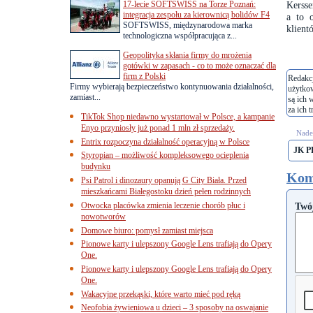
17-lecie SOFTSWISS na Torze Poznań:
Kersse
integracja zespołu za kierownicą bolidów F4
a to 
SOFTSWISS, międzynarodowa marka
klient
technologiczna współpracująca z...
Geopolityka skłania firmy do mrożenia
gotówki w zapasach - co to może oznaczać dla
firm z Polski
Redakcj
Firmy wybierają bezpieczeństwo kontynuowania działalności,
użytko
zamiast...
są ich 
za ich t
TikTok Shop niedawno wystartował w Polsce, a kampanie
Enyo przyniosły już ponad 1 mln zł sprzedaży.
Nades
Entrix rozpoczyna działalność operacyjną w Polsce
JK P
Styropian – możliwość kompleksowego ocieplenia
budynku
Kom
Psi Patrol i dinozaury opanują G City Biała. Przed
mieszkańcami Białegostoku dzień pełen rodzinnych
Otwocka placówka zmienia leczenie chorób płuc i
Twó
nowotworów
Domowe biuro: pomysł zamiast miejsca
Pionowe karty i ulepszony Google Lens trafiają do Opery
One.
Pionowe karty i ulepszony Google Lens trafiają do Opery
One.
Wakacyjne przekąski, które warto mieć pod ręką
Neofobia żywieniowa u dzieci – 3 sposoby na oswajanie