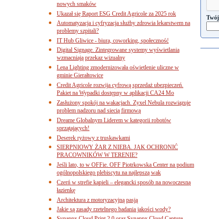
nowych smaków
Ukazał się Raport ESG Credit Agricole za 2025 rok
Twój
Automatyzacja i cyfryzacja służby zdrowia lekarstwem na
problemy szpitali?
IT Hub Gliwice - biura, coworking, społeczność
Digital Signage. Zintegrowane systemy wyświetlania
wzmacniają przekaz wizualny
Lena Lighting zmodernizowała oświetlenie uliczne w
gminie Gierałtowice
Credit Agricole rozwija cyfrową sprzedaż ubezpieczeń.
Pakiet na Wypadki dostępny w aplikacji CA24 Mo
Zasłużony spokój na wakacjach. Zyxel Nebula rozwiązuje
problem nadzoru nad siecią firmową
Dreame Globalnym Liderem w kategorii robotów
sprzątających!
Deserek ryżowy z truskawkami
SIERPNIOWY ŻAR Z NIEBA. JAK OCHRONIĆ
PRACOWNIKÓW W TERENIE?
Jeśli lato, to w OFFie. OFF Piotrkowska Center na podium
ogólnopolskiego plebiscytu na najlepszą wak
Czerń w strefie kąpieli – elegancki sposób na nowoczesną
łazienkę
Architektura z motoryzacyjną pasją
Jakie są zasady rzetelnego badania jakości wody?
Synappx Cloud Print 2.0 oraz Synappx Cloud Capture.