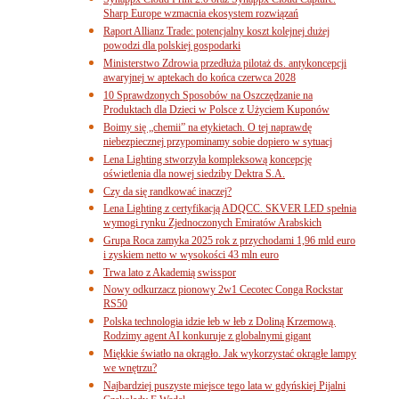
Sharp Europe wzmacnia ekosystem rozwiązań
Raport Allianz Trade: potencjalny koszt kolejnej dużej
powodzi dla polskiej gospodarki
Ministerstwo Zdrowia przedłuża pilotaż ds. antykoncepcji
awaryjnej w aptekach do końca czerwca 2028
10 Sprawdzonych Sposobów na Oszczędzanie na
Produktach dla Dzieci w Polsce z Użyciem Kuponów
Boimy się „chemii” na etykietach. O tej naprawdę
niebezpiecznej przypominamy sobie dopiero w sytuacj
Lena Lighting stworzyła kompleksową koncepcję
oświetlenia dla nowej siedziby Dektra S.A.
Czy da się randkować inaczej?
Lena Lighting z certyfikacją ADQCC. SKVER LED spełnia
wymogi rynku Zjednoczonych Emiratów Arabskich
Grupa Roca zamyka 2025 rok z przychodami 1,96 mld euro
i zyskiem netto w wysokości 43 mln euro
Trwa lato z Akademią swisspor
Nowy odkurzacz pionowy 2w1 Cecotec Conga Rockstar
RS50
Polska technologia idzie łeb w łeb z Doliną Krzemową.
Rodzimy agent AI konkuruje z globalnymi gigant
Miękkie światło na okrągło. Jak wykorzystać okrągłe lampy
we wnętrzu?
Najbardziej puszyste miejsce tego lata w gdyńskiej Pijalni