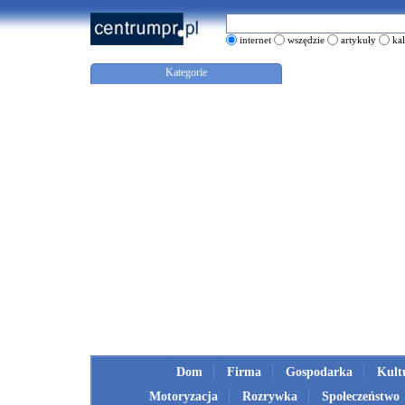
internet
wszędzie
artykuły
ka
Kategorie
Dom
Firma
Gospodarka
Kult
Motoryzacja
Rozrywka
Społeczeństwo