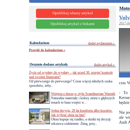
Moto
Opublikuj własny artykuł
Volv
2017-0
Opublikuj artykuł z linkami
Kalendarium
dodaj wydarzenie »
Przejdź do kalendarium »
Ostatnio dodane artykuły
dodaj artykuł »
Życie od wypłaty do wypłaty – jak przed 30. przejąć kontrolę
nad swoimi finansami?
Od pierwszego do pierwszego? Coraz więcej młodych szuka
czas V
sposobów, żeby...
- To 
Wnętrza z duszą w stylu Scandinavian Warmth
Kersse
Naturalne materiały i kolory ziemi o głębszych
będzie
tonach to baza wnętrz w...
Jedna decyzja, 20 lat komfortu albo kosztów.
Nie je
Jak wybrać okna na lata?
ale w
Okna kupuje się rzadko, a skutki tej decyzji
Audi A
odczuwa codziennie. Zimą, przy...