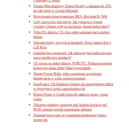
Czekolady E.Wedel
Ostatni Mieszkaniowy Dzień Otwarty z rabatami do 20%
na całą ofertę w Grupie Murapol
Rozwiązania przeciwpaniczne BKS: dźwignia B-7404
Ceny surowców pod presją. Jak sytuacja w rejonie
Cieśniny Ormuz wpływa na branżę chemii budowlanej?
Tylko 6% liderów CX chce pełnej automatyzacji obsługi
klienta
Odwaga formy, precyzja technologii. Nowe baterie Kay i
L20 Roca
Łazienka bez ograniczeń. Jak innowacyjna toaleta otwiera
nowe możliwości aranżacji?
UE stawia na elektryfikację. PORT PC: Polska potrzebuje
krajowego planu elektryfikacji gospodarki
Termet Freeze Multi: jedno urządzenie zewnętrzne,
klimatyzacja w wielu pomieszczeniach
EuroFrance: Od lokalnego biznesu do europejskiego lidera
w dystrybucji części samochodowych
Klienci Prime w Credit Agricole załatwią sprawy przez
wideo
Dlaczego retailerzy przestają ufać kodom kreskowym?
RFID zmienia sposób zarządzania sklepem
Automatyzacja staje się warunkiem konkurencyjności
przemysłu