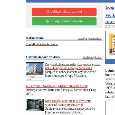
Gosp
Opublikuj własny artykuł
Wak
mark
Opublikuj artykuł z linkami
2025-0
Kalendarium
dodaj wydarzenie »
Przejdź do kalendarium »
Ostatnio dodane artykuły
dodaj artykuł »
Przyjdź do biura sprzedaży i wynegocjuj swój
pakiet korzyści do nowego mieszkania
Letnie
Sierpień to dobry moment, aby odwiedzić
kocu w
biuro sprzedaży Grupy Murapol i...
wtedy 
Wersja
1-7 sierpnia – Światowy Tydzień Karmienia Piersią
1995 r
Dlaczego podczas karmienia piersią tak bardzo chce Ci się
jubile
pić?...
latami
Mała zmiana, duży efekt. Kiedy warto
wymienić kabinę prysznicową?
Strefa prysznicowa może zadecydować o
komforcie całej łazienki. Gdy...