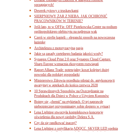
sprzątających!
Deserek ryżowy z truskawkami
SIERPNIOWY ŻAR Z NIEBA. JAK OCHRONIĆ
PRACOWNIKÓW W TERENIE?
Jeśli lato, to w OFFie. OFF Piotrkowska Center na podium
ogólnopolskiego plebiscytu na najlepszą wak
Czerń w strefie kąpieli – elegancki sposób na nowoczesną
łazienkę
Architektura z motoryzacyjną pasją
Jakie są zasady rzetelnego badania jakości wody?
Synappx Cloud Print 2.0 oraz Synappx Cloud Capture.
Sharp Europe wzmacnia ekosystem rozwiązań
Raport Allianz Trade: potencjalny koszt kolejnej dużej
powodzi dla polskiej gospodarki
Ministerstwo Zdrowia przedłuża pilotaż ds. antykoncepcji
awaryjnej w aptekach do końca czerwca 2028
10 Sprawdzonych Sposobów na Oszczędzanie na
Produktach dla Dzieci w Polsce z Użyciem Kuponów
Boimy się „chemii” na etykietach. O tej naprawdę
niebezpiecznej przypominamy sobie dopiero w sytuacj
Lena Lighting stworzyła kompleksową koncepcję
oświetlenia dla nowej siedziby Dektra S.A.
Czy da się randkować inaczej?
Lena Lighting z certyfikacją ADQCC. SKVER LED spełnia