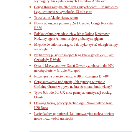
wymogi rynku Zjednoczonych Emiratów Arabskich
Grupa Roca zamyka 2025 rok z przychodami 1,96 mld euro
i zyskiem netto w wysokości 43 mln euro
Trwa lato z Akademią swisspor
Nowy odkurzacz pionowy 2w1 Cecotec Conga Rockstar
RS50
Polska technologia idzie łeb w łeb z Doliną Krzemową.
Rodzimy agent AI konkuruje z globalnymi gigant
Miękkie światło na okrągło. Jak wykorzystać okrągłe lampy
we wnętrzu?
Najbardziej puszyste miejsce tego lata w gdyńskiej Pijalni
Czekolady E.Wedel
Ostatni Mieszkaniowy Dzień Otwarty z rabatami do 20%
na całą ofertę w Grupie Murapol
Rozwiązania przeciwpaniczne BKS: dźwignia B-7404
Ceny surowców pod presją. Jak sytuacja w rejonie
Cieśniny Ormuz wpływa na branżę chemii budowlanej?
Tylko 6% liderów CX chce pełnej automatyzacji obsługi
klienta
Odwaga formy, precyzja technologii. Nowe baterie Kay i
L20 Roca
Łazienka bez ograniczeń. Jak innowacyjna toaleta otwiera
nowe możliwości aranżacji?