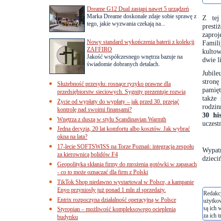
Dreame G12 Dual zastąpi nawet 5 urządzeń
Marka Dreame doskonale zdaje sobie sprawę z
Z tej
tego, jakie wyzwania czekają na...
prest
zapro
Nowy standard wykończenia baterii z kolekcji
Famili
ZAFFIRO
kultow
Jakość współczesnego wnętrza bazuje na
dwie l
świadomie dobranych detalach.
Jubile
stronę
Służebność przesyłu: rosnące ryzyko prawne dla
pamięt
przedsiębiorstw sieciowych. Sygnity prezentuje rozwią
także
Życie od wypłaty do wypłaty – jak przed 30. przejąć
rodzin
kontrolę nad swoimi finansami?
30 hi
Wnętrza z duszą w stylu Scandinavian Warmth
uczest
Jedna decyzja, 20 lat komfortu albo kosztów. Jak wybrać
okna na lata?
17-lecie SOFTSWISS na Torze Poznań: integracja zespołu
Wypat
za kierownicą bolidów F4
dzieci
Geopolityka skłania firmy do mrożenia gotówki w zapasach
- co to może oznaczać dla firm z Polski
TikTok Shop niedawno wystartował w Polsce, a kampanie
Enyo przyniosły już ponad 1 mln zł sprzedaży.
Redakcj
Entrix rozpoczyna działalność operacyjną w Polsce
użytko
są ich 
Styropian – możliwość kompleksowego ocieplenia
za ich t
budynku