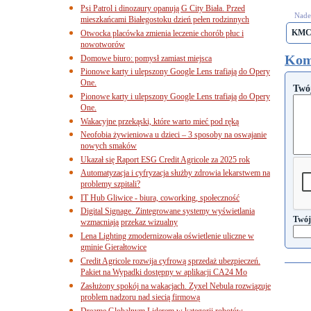
Psi Patrol i dinozaury opanują G City Biała. Przed
Nades
mieszkańcami Białegostoku dzień pełen rodzinnych
KM
Otwocka placówka zmienia leczenie chorób płuc i
nowotworów
Kom
Domowe biuro: pomysł zamiast miejsca
Pionowe karty i ulepszony Google Lens trafiają do Opery
One.
Twó
Pionowe karty i ulepszony Google Lens trafiają do Opery
One.
Wakacyjne przekąski, które warto mieć pod ręką
Neofobia żywieniowa u dzieci – 3 sposoby na oswajanie
nowych smaków
Ukazał się Raport ESG Credit Agricole za 2025 rok
Automatyzacja i cyfryzacja służby zdrowia lekarstwem na
problemy szpitali?
IT Hub Gliwice - biura, coworking, społeczność
Digital Signage. Zintegrowane systemy wyświetlania
Twój
wzmacniają przekaz wizualny
Lena Lighting zmodernizowała oświetlenie uliczne w
gminie Gierałtowice
Credit Agricole rozwija cyfrową sprzedaż ubezpieczeń.
Pakiet na Wypadki dostępny w aplikacji CA24 Mo
Zasłużony spokój na wakacjach. Zyxel Nebula rozwiązuje
problem nadzoru nad siecią firmową
Dreame Globalnym Liderem w kategorii robotów