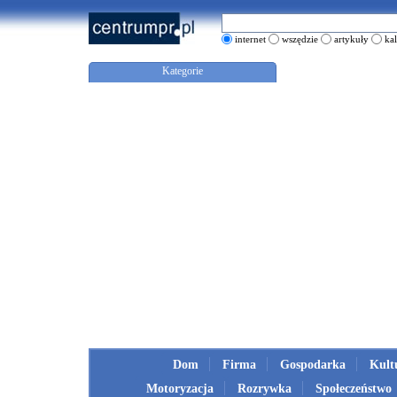
internet
wszędzie
artykuły
ka
Kategorie
Dom
Firma
Gospodarka
Kult
Motoryzacja
Rozrywka
Społeczeństwo