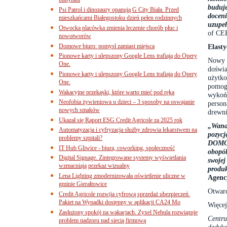
budynku
buduj
Psi Patrol i dinozaury opanują G City Biała. Przed
docen
mieszkańcami Białegostoku dzień pełen rodzinnych
uzupeł
Otwocka placówka zmienia leczenie chorób płuc i
of CEE
nowotworów
Domowe biuro: pomysł zamiast miejsca
Elast
Pionowe karty i ulepszony Google Lens trafiają do Opery
Nowy 
One.
doświ
Pionowe karty i ulepszony Google Lens trafiają do Opery
użytko
One.
pomog
Wakacyjne przekąski, które warto mieć pod ręką
wykoń
Neofobia żywieniowa u dzieci – 3 sposoby na oswajanie
perso
nowych smaków
drewni
Ukazał się Raport ESG Credit Agricole za 2025 rok
„Wana
Automatyzacja i cyfryzacja służby zdrowia lekarstwem na
pozyc
problemy szpitali?
DOMOT
IT Hub Gliwice - biura, coworking, społeczność
obopó
Digital Signage. Zintegrowane systemy wyświetlania
swojej
wzmacniają przekaz wizualny
produk
Lena Lighting zmodernizowała oświetlenie uliczne w
Agenc
gminie Gierałtowice
Otwarc
Credit Agricole rozwija cyfrową sprzedaż ubezpieczeń.
Pakiet na Wypadki dostępny w aplikacji CA24 Mo
Więcej
Zasłużony spokój na wakacjach. Zyxel Nebula rozwiązuje
Centr
problem nadzoru nad siecią firmową