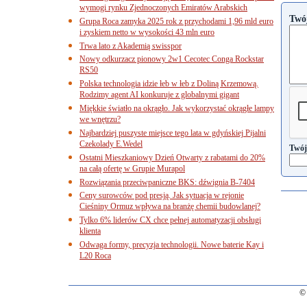
wymogi rynku Zjednoczonych Emiratów Arabskich
Twó
Grupa Roca zamyka 2025 rok z przychodami 1,96 mld euro
i zyskiem netto w wysokości 43 mln euro
Trwa lato z Akademią swisspor
Nowy odkurzacz pionowy 2w1 Cecotec Conga Rockstar
RS50
Polska technologia idzie łeb w łeb z Doliną Krzemową.
Rodzimy agent AI konkuruje z globalnymi gigant
Miękkie światło na okrągło. Jak wykorzystać okrągłe lampy
we wnętrzu?
Najbardziej puszyste miejsce tego lata w gdyńskiej Pijalni
Czekolady E.Wedel
Twój
Ostatni Mieszkaniowy Dzień Otwarty z rabatami do 20%
na całą ofertę w Grupie Murapol
Rozwiązania przeciwpaniczne BKS: dźwignia B-7404
Ceny surowców pod presją. Jak sytuacja w rejonie
Cieśniny Ormuz wpływa na branżę chemii budowlanej?
Tylko 6% liderów CX chce pełnej automatyzacji obsługi
klienta
Odwaga formy, precyzja technologii. Nowe baterie Kay i
L20 Roca
© 