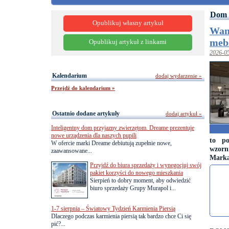
Dom 
Opublikuj własny artykuł
Wan
mebl
Opublikuj artykuł z linkami
2026-0
Kalendarium
dodaj wydarzenie »
Przejdź do kalendarium »
Ostatnio dodane artykuły
dodaj artykuł »
Inteligentny dom przyjazny zwierzętom. Dreame prezentuje
nowe urządzenia dla naszych pupili
to p
W ofercie marki Dreame debiutują zupełnie nowe,
wzorn
zaawansowane...
Marka 
Przyjdź do biura sprzedaży i wynegocjuj swój
pakiet korzyści do nowego mieszkania
Sierpień to dobry moment, aby odwiedzić
biuro sprzedaży Grupy Murapol i...
1-7 sierpnia – Światowy Tydzień Karmienia Piersią
Dlaczego podczas karmienia piersią tak bardzo chce Ci się
pić?...