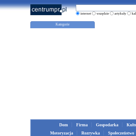
internet
wszędzie
artykuły
ka
Kategorie
Dom
Firma
Gospodarka
Kult
Motoryzacja
Rozrywka
Społeczeństwo