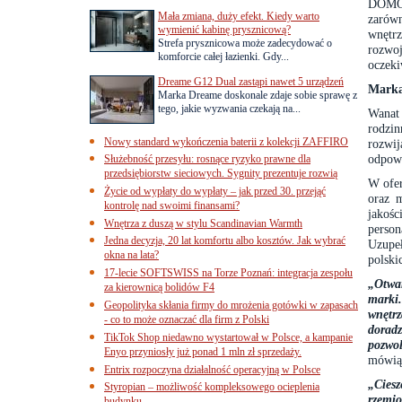
DOMOT
Mała zmiana, duży efekt. Kiedy warto
zarów
wymienić kabinę prysznicową?
wnętr
Strefa prysznicowa może zadecydować o
rozwoj
komforcie całej łazienki. Gdy...
oczeki
Dreame G12 Dual zastąpi nawet 5 urządzeń
Marka 
Marka Dreame doskonale zdaje sobie sprawę z
tego, jakie wyzwania czekają na...
Wanat 
rodzin
Nowy standard wykończenia baterii z kolekcji ZAFFIRO
rozwij
odpowi
Służebność przesyłu: rosnące ryzyko prawne dla
przedsiębiorstw sieciowych. Sygnity prezentuje rozwią
W ofer
Życie od wypłaty do wypłaty – jak przed 30. przejąć
oraz 
kontrolę nad swoimi finansami?
jakoś
Wnętrza z duszą w stylu Scandinavian Warmth
perso
Jedna decyzja, 20 lat komfortu albo kosztów. Jak wybrać
Uzupeł
okna na lata?
polski
17-lecie SOFTSWISS na Torze Poznań: integracja zespołu
„Otwa
za kierownicą bolidów F4
marki
Geopolityka skłania firmy do mrożenia gotówki w zapasach
wnętr
- co to może oznaczać dla firm z Polski
doradz
TikTok Shop niedawno wystartował w Polsce, a kampanie
pozwol
Enyo przyniosły już ponad 1 mln zł sprzedaży.
mówią 
Entrix rozpoczyna działalność operacyjną w Polsce
„Cies
Styropian – możliwość kompleksowego ocieplenia
rzemio