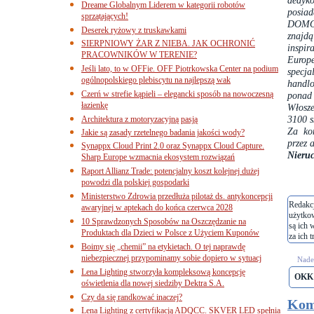
dedyk
Dreame Globalnym Liderem w kategorii robotów
posia
sprzątających!
DOMOT
Deserek ryżowy z truskawkami
znajdą
SIERPNIOWY ŻAR Z NIEBA. JAK OCHRONIĆ
inspi
PRACOWNIKÓW W TERENIE?
Europ
Jeśli lato, to w OFFie. OFF Piotrkowska Center na podium
specj
ogólnopolskiego plebiscytu na najlepszą wak
handlo
Czerń w strefie kąpieli – elegancki sposób na nowoczesną
ponad 
łazienkę
Włosze
3100 s
Architektura z motoryzacyjną pasją
Za ko
Jakie są zasady rzetelnego badania jakości wody?
przez 
Synappx Cloud Print 2.0 oraz Synappx Cloud Capture.
Nieruc
Sharp Europe wzmacnia ekosystem rozwiązań
Raport Allianz Trade: potencjalny koszt kolejnej dużej
powodzi dla polskiej gospodarki
Ministerstwo Zdrowia przedłuża pilotaż ds. antykoncepcji
Redakcj
awaryjnej w aptekach do końca czerwca 2028
użytko
10 Sprawdzonych Sposobów na Oszczędzanie na
są ich 
Produktach dla Dzieci w Polsce z Użyciem Kuponów
za ich t
Boimy się „chemii” na etykietach. O tej naprawdę
niebezpiecznej przypominamy sobie dopiero w sytuacj
Nades
Lena Lighting stworzyła kompleksową koncepcję
OKK
oświetlenia dla nowej siedziby Dektra S.A.
Czy da się randkować inaczej?
Kom
Lena Lighting z certyfikacją ADQCC. SKVER LED spełnia