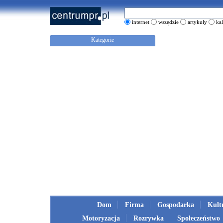
internet
wszędzie
artykuły
ka
Kategorie
Dom
Firma
Gospodarka
Kult
Motoryzacja
Rozrywka
Społeczeństwo