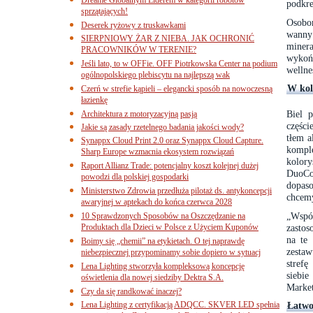
podkre
sprzątających!
Osobom
Deserek ryżowy z truskawkami
wanny
SIERPNIOWY ŻAR Z NIEBA. JAK OCHRONIĆ
miner
PRACOWNIKÓW W TERENIE?
wykoń
Jeśli lato, to w OFFie. OFF Piotrkowska Center na podium
wellne
ogólnopolskiego plebiscytu na najlepszą wak
W kol
Czerń w strefie kąpieli – elegancki sposób na nowoczesną
łazienkę
Biel p
Architektura z motoryzacyjną pasją
części
Jakie są zasady rzetelnego badania jakości wody?
tłem a
Synappx Cloud Print 2.0 oraz Synappx Cloud Capture.
komple
Sharp Europe wzmacnia ekosystem rozwiązań
kolory
Raport Allianz Trade: potencjalny koszt kolejnej dużej
DuoCol
powodzi dla polskiej gospodarki
dopaso
Ministerstwo Zdrowia przedłuża pilotaż ds. antykoncepcji
chcemy
awaryjnej w aptekach do końca czerwca 2028
„Współ
10 Sprawdzonych Sposobów na Oszczędzanie na
Produktach dla Dzieci w Polsce z Użyciem Kuponów
zastos
na te 
Boimy się „chemii” na etykietach. O tej naprawdę
zestaw
niebezpiecznej przypominamy sobie dopiero w sytuacj
strefę
Lena Lighting stworzyła kompleksową koncepcję
siebi
oświetlenia dla nowej siedziby Dektra S.A.
Marke
Czy da się randkować inaczej?
Lena Lighting z certyfikacją ADQCC. SKVER LED spełnia
Łatwo