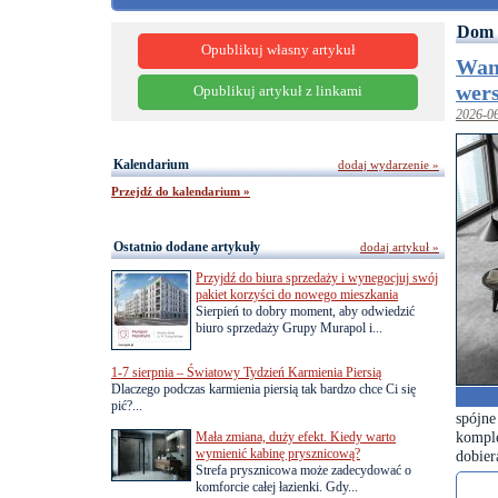
Dom 
Opublikuj własny artykuł
Wan
wers
Opublikuj artykuł z linkami
2026-0
Kalendarium
dodaj wydarzenie »
Przejdź do kalendarium »
Ostatnio dodane artykuły
dodaj artykuł »
Przyjdź do biura sprzedaży i wynegocjuj swój
pakiet korzyści do nowego mieszkania
Sierpień to dobry moment, aby odwiedzić
biuro sprzedaży Grupy Murapol i...
1-7 sierpnia – Światowy Tydzień Karmienia Piersią
Dlaczego podczas karmienia piersią tak bardzo chce Ci się
pić?...
spójne
kompl
Mała zmiana, duży efekt. Kiedy warto
wymienić kabinę prysznicową?
dobier
Strefa prysznicowa może zadecydować o
komforcie całej łazienki. Gdy...