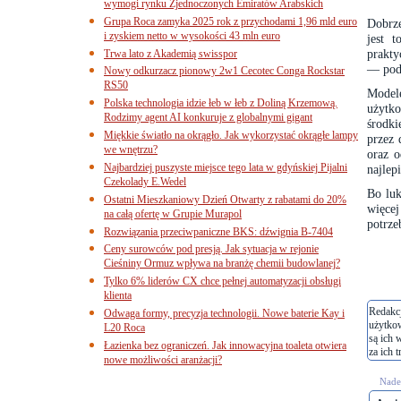
wymogi rynku Zjednoczonych Emiratów Arabskich
Grupa Roca zamyka 2025 rok z przychodami 1,96 mld euro
Dobrze
i zyskiem netto w wysokości 43 mln euro
jest 
prakty
Trwa lato z Akademią swisspor
— podc
Nowy odkurzacz pionowy 2w1 Cecotec Conga Rockstar
RS50
Model
Polska technologia idzie łeb w łeb z Doliną Krzemową.
użytk
Rodzimy agent AI konkuruje z globalnymi gigant
środk
Miękkie światło na okrągło. Jak wykorzystać okrągłe lampy
przez 
we wnętrzu?
oraz o
Najbardziej puszyste miejsce tego lata w gdyńskiej Pijalni
najlep
Czekolady E.Wedel
Bo luk
Ostatni Mieszkaniowy Dzień Otwarty z rabatami do 20%
więce
na całą ofertę w Grupie Murapol
potrze
Rozwiązania przeciwpaniczne BKS: dźwignia B-7404
Ceny surowców pod presją. Jak sytuacja w rejonie
Cieśniny Ormuz wpływa na branżę chemii budowlanej?
Tylko 6% liderów CX chce pełnej automatyzacji obsługi
klienta
Redakcj
Odwaga formy, precyzja technologii. Nowe baterie Kay i
użytko
L20 Roca
są ich 
Łazienka bez ograniczeń. Jak innowacyjna toaleta otwiera
za ich t
nowe możliwości aranżacji?
Nades