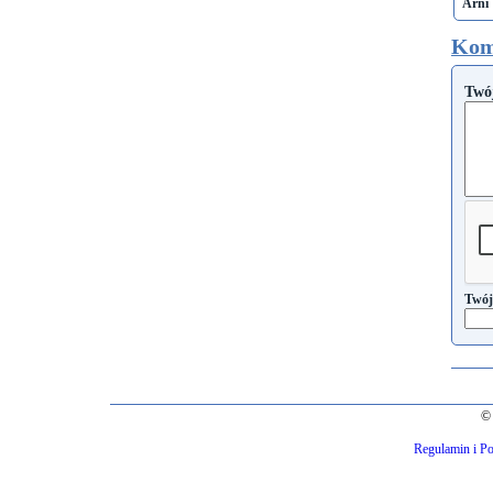
Arni
Kom
Twó
Twój
© 
Regulamin i Po