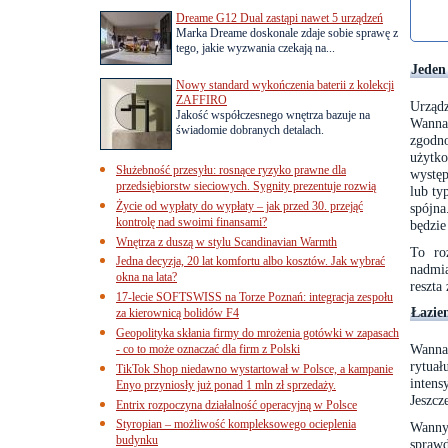
Dreame G12 Dual zastąpi nawet 5 urządzeń
Marka Dreame doskonale zdaje sobie sprawę z
tego, jakie wyzwania czekają na...
Jeden
Nowy standard wykończenia baterii z kolekcji
ZAFFIRO
Urządz
Jakość współczesnego wnętrza bazuje na
Wanna
świadomie dobranych detalach.
zgodn
użytk
Służebność przesyłu: rosnące ryzyko prawne dla
wystę
przedsiębiorstw sieciowych. Sygnity prezentuje rozwią
lub ty
Życie od wypłaty do wypłaty – jak przed 30. przejąć
spójna
kontrolę nad swoimi finansami?
będzie
Wnętrza z duszą w stylu Scandinavian Warmth
To ro
Jedna decyzja, 20 lat komfortu albo kosztów. Jak wybrać
nadmia
okna na lata?
reszta
17-lecie SOFTSWISS na Torze Poznań: integracja zespołu
Łazie
za kierownicą bolidów F4
Geopolityka skłania firmy do mrożenia gotówki w zapasach
Wanna
- co to może oznaczać dla firm z Polski
rytua
TikTok Shop niedawno wystartował w Polsce, a kampanie
intens
Enyo przyniosły już ponad 1 mln zł sprzedaży.
Jeszcz
Entrix rozpoczyna działalność operacyjną w Polsce
Styropian – możliwość kompleksowego ocieplenia
Wanny
budynku
sprawd