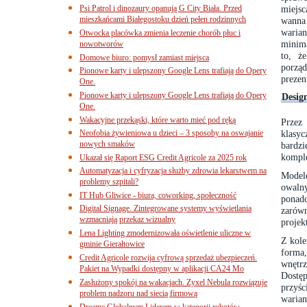
Psi Patrol i dinozaury opanują G City Biała. Przed
miejsc
mieszkańcami Białegostoku dzień pełen rodzinnych
wanna
waria
Otwocka placówka zmienia leczenie chorób płuc i
minima
nowotworów
to, ż
Domowe biuro: pomysł zamiast miejsca
porząd
Pionowe karty i ulepszony Google Lens trafiają do Opery
prezen
One.
Pionowe karty i ulepszony Google Lens trafiają do Opery
Desig
One.
Wakacyjne przekąski, które warto mieć pod ręką
Przez
Neofobia żywieniowa u dzieci – 3 sposoby na oswajanie
klasy
nowych smaków
bardz
komple
Ukazał się Raport ESG Credit Agricole za 2025 rok
Automatyzacja i cyfryzacja służby zdrowia lekarstwem na
Model
problemy szpitali?
owalny
IT Hub Gliwice - biura, coworking, społeczność
ponadc
Digital Signage. Zintegrowane systemy wyświetlania
zarów
wzmacniają przekaz wizualny
projek
Lena Lighting zmodernizowała oświetlenie uliczne w
Z kole
gminie Gierałtowice
forma,
Credit Agricole rozwija cyfrową sprzedaż ubezpieczeń.
wnętr
Pakiet na Wypadki dostępny w aplikacji CA24 Mo
Dostę
Zasłużony spokój na wakacjach. Zyxel Nebula rozwiązuje
przyś
problem nadzoru nad siecią firmową
waria
Dreame Globalnym Liderem w kategorii robotów