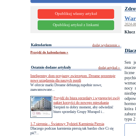
Zdrow
Opublikuj własny artykuł
War
2024-0
Opublikuj artykuł z linkami
Klucz
Kalendarium
dodaj wydarzenie »
Dlacz
Przejdź do kalendarium »
Sen j
znacz
Ostatnio dodane artykuły
dodaj artykuł »
liczne
Inteligentny dom przyjazny zwierzętom. Dreame prezentuje
psych
nowe urządzenia dla naszych pupili
wzmacn
W ofercie marki Dreame debiutują zupełnie nowe,
nocy 
zaawansowane...
niezb
Przyjdź do biura sprzedaży i wynegocjuj swój
odpow
pakiet korzyści do nowego mieszkania
hormon
Sierpień to dobry moment, aby odwiedzić
która 
biuro sprzedaży Grupy Murapol i...
zaburz
typu 2
1-7 sierpnia – Światowy Tydzień Karmienia Piersią
Dlaczego podczas karmienia piersią tak bardzo chce Ci się
pić?...