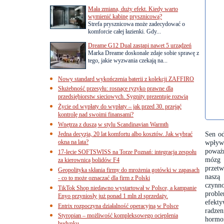
Mała zmiana, duży efekt. Kiedy warto
wymienić kabinę prysznicową?
Strefa prysznicowa może zadecydować o
komforcie całej łazienki. Gdy...
Dreame G12 Dual zastąpi nawet 5 urządzeń
Marka Dreame doskonale zdaje sobie sprawę z
tego, jakie wyzwania czekają na...
Nowy standard wykończenia baterii z kolekcji ZAFFIRO
Służebność przesyłu: rosnące ryzyko prawne dla
przedsiębiorstw sieciowych. Sygnity prezentuje rozwią
Życie od wypłaty do wypłaty – jak przed 30. przejąć
kontrolę nad swoimi finansami?
Wnętrza z duszą w stylu Scandinavian Warmth
Sen o
Jedna decyzja, 20 lat komfortu albo kosztów. Jak wybrać
okna na lata?
wpływ
poważn
17-lecie SOFTSWISS na Torze Poznań: integracja zespołu
mózg 
za kierownicą bolidów F4
przet
Geopolityka skłania firmy do mrożenia gotówki w zapasach
naszą
- co to może oznaczać dla firm z Polski
czynn
TikTok Shop niedawno wystartował w Polsce, a kampanie
probl
Enyo przyniosły już ponad 1 mln zł sprzedaży.
efekt
Entrix rozpoczyna działalność operacyjną w Polsce
radzen
Styropian – możliwość kompleksowego ocieplenia
hormon