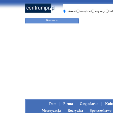
internet
wszędzie
artykuły
ka
Kategorie
Dom
Firma
Gospodarka
Kult
Motoryzacja
Rozrywka
Społeczeństwo