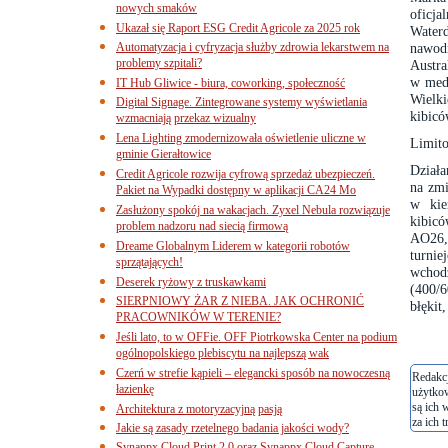
nowych smaków
oficja
Ukazał się Raport ESG Credit Agricole za 2025 rok
Water
Automatyzacja i cyfryzacja służby zdrowia lekarstwem na
nawodn
problemy szpitali?
Austra
w med
IT Hub Gliwice - biura, coworking, społeczność
Wielk
Digital Signage. Zintegrowane systemy wyświetlania
kibicó
wzmacniają przekaz wizualny
Lena Lighting zmodernizowała oświetlenie uliczne w
Limito
gminie Gierałtowice
Działa
Credit Agricole rozwija cyfrową sprzedaż ubezpieczeń.
na zmi
Pakiet na Wypadki dostępny w aplikacji CA24 Mo
w kie
Zasłużony spokój na wakacjach. Zyxel Nebula rozwiązuje
kibic
problem nadzoru nad siecią firmową
AO26
Dreame Globalnym Liderem w kategorii robotów
turni
sprzątających!
wchod
Deserek ryżowy z truskawkami
(400/6
SIERPNIOWY ŻAR Z NIEBA. JAK OCHRONIĆ
błękit
PRACOWNIKÓW W TERENIE?
Jeśli lato, to w OFFie. OFF Piotrkowska Center na podium
ogólnopolskiego plebiscytu na najlepszą wak
Czerń w strefie kąpieli – elegancki sposób na nowoczesną
Redakcj
łazienkę
użytko
są ich 
Architektura z motoryzacyjną pasją
za ich t
Jakie są zasady rzetelnego badania jakości wody?
Synappx Cloud Print 2.0 oraz Synappx Cloud Capture.