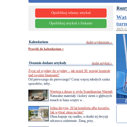
Rozr
Opublikuj własny artykuł
Wat
turn
Opublikuj artykuł z linkami
2025-1
Kalendarium
dodaj wydarzenie »
Przejdź do kalendarium »
Ostatnio dodane artykuły
dodaj artykuł »
Życie od wypłaty do wypłaty – jak przed 30. przejąć kontrolę
nad swoimi finansami?
Od pierwszego do pierwszego? Coraz więcej młodych szuka
sposobów, żeby...
Wnętrza z duszą w stylu Scandinavian Warmth
Naturalne materiały i kolory ziemi o głębszych
tonach to baza wnętrz w...
Z
Jedna decyzja, 20 lat komfortu albo kosztów.
Jak wybrać okna na lata?
Okna kupuje się rzadko, a skutki tej decyzji
odczuwa codziennie. Zimą, przy...