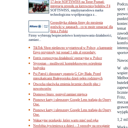
17-lecie SOFTSWISS na Torze Poznań:
Podcza
integracja zespołu za kierownicą bolidów F4
sport
SOFTSWISS, międzynarodowa marka
pozwo
technologiczna współpracująca z...
punkt
Geopolityka skłania firmy do mrożenia
konie
gotówki w zapasach - co to może oznaczać dla
temat
firm z Polski
zawod
Firmy wybierają bezpieczeństwo kontynuowania działalności,
Water
zamiast...
komfor
intens
TikTok Shop niedawno wystartował w Polsce, a kampanie
Enyo przyniosły już ponad 1 mln zł sprzedaży.
sporto
Entrix rozpoczyna działalność operacyjną w Polsce
Nawodn
Styropian – możliwość kompleksowego ocieplenia
W ubie
budynku
wspie
Psi Patrol i dinozaury opanują G City Biała. Przed
Melbo
mieszkańcami Białegostoku dzień pełen rodzinnych
butel
Otwocka placówka zmienia leczenie chorób płuc i
zapew
nowotworów
liczni
Domowe biuro: pomysł zamiast miejsca
Fritz,
Pionowe karty i ulepszony Google Lens trafiają do Opery
mecza
One.
grawe
Pionowe karty i ulepszony Google Lens trafiają do Opery
wyjątk
One.
1,2 ml
Wakacyjne przekąski, które warto mieć pod ręką
Neofobia żywieniowa u dzieci – 3 sposoby na oswajanie
Marka