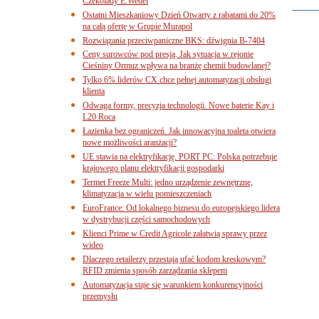
Czekolady E.Wedel
Ostatni Mieszkaniowy Dzień Otwarty z rabatami do 20%
na całą ofertę w Grupie Murapol
Rozwiązania przeciwpaniczne BKS: dźwignia B-7404
Ceny surowców pod presją. Jak sytuacja w rejonie
Cieśniny Ormuz wpływa na branżę chemii budowlanej?
Tylko 6% liderów CX chce pełnej automatyzacji obsługi
klienta
Odwaga formy, precyzja technologii. Nowe baterie Kay i
L20 Roca
Łazienka bez ograniczeń. Jak innowacyjna toaleta otwiera
nowe możliwości aranżacji?
UE stawia na elektryfikację. PORT PC: Polska potrzebuje
krajowego planu elektryfikacji gospodarki
Termet Freeze Multi: jedno urządzenie zewnętrzne,
klimatyzacja w wielu pomieszczeniach
EuroFrance: Od lokalnego biznesu do europejskiego lidera
w dystrybucji części samochodowych
Klienci Prime w Credit Agricole załatwią sprawy przez
wideo
Dlaczego retailerzy przestają ufać kodom kreskowym?
RFID zmienia sposób zarządzania sklepem
Automatyzacja staje się warunkiem konkurencyjności
przemysłu