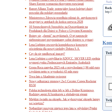
Nades
Sharp Europe wzmacnia ekosystem rozwiązań
Rock
Raport Allianz Trade: potencjalny koszt kolejnej dużej
http://
powodzi dla polskiej gospodarki
Ministerstwo Zdrowia przedłuża pilotaż ds. antykoncepcji
awaryjnej w aptekach do końca czerwca 2028
10 Sprawdzonych Sposobów na Oszczędzanie na
Produktach dla Dzieci w Polsce z Użyciem Kuponów
Boimy się „chemii” na etykietach. O tej naprawdę
niebezpiecznej przypominamy sobie dopiero w sytuacj
Kom
Lena Lighting stworzyła kompleksową koncepcję
oświetlenia dla nowej siedziby Dektra S.A.
Twó
Czy da się randkować inaczej?
Lena Lighting z certyfikacją ADQCC. SKVER LED spełnia
wymogi rynku Zjednoczonych Emiratów Arabskich
Grupa Roca zamyka 2025 rok z przychodami 1,96 mld euro
i zyskiem netto w wysokości 43 mln euro
Trwa lato z Akademią swisspor
Nowy odkurzacz pionowy 2w1 Cecotec Conga Rockstar
RS50
Polska technologia idzie łeb w łeb z Doliną Krzemową.
Rodzimy agent AI konkuruje z globalnymi gigant
Miękkie światło na okrągło. Jak wykorzystać okrągłe lampy
Twój
we wnętrzu?
Najbardziej puszyste miejsce tego lata w gdyńskiej Pijalni