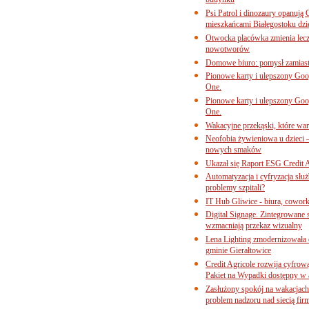
budynku
Psi Patrol i dinozaury opanują 
mieszkańcami Białegostoku dzi
Otwocka placówka zmienia lecze
nowotworów
Domowe biuro: pomysł zamiast
Pionowe karty i ulepszony Goog
One.
Pionowe karty i ulepszony Goog
One.
Wakacyjne przekąski, które war
Neofobia żywieniowa u dzieci 
nowych smaków
Ukazał się Raport ESG Credit A
Automatyzacja i cyfryzacja słu
problemy szpitali?
IT Hub Gliwice - biura, cowork
Digital Signage. Zintegrowane
wzmacniają przekaz wizualny
Lena Lighting zmodernizowała o
gminie Gierałtowice
Credit Agricole rozwija cyfrow
Pakiet na Wypadki dostępny w
Zasłużony spokój na wakacjach
problem nadzoru nad siecią fi