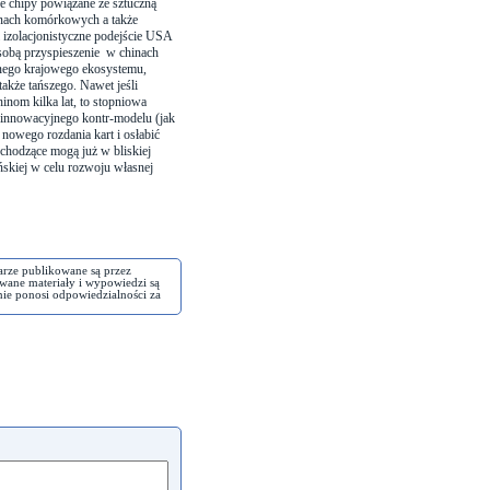
e chipy powiązane ze sztuczną
fonach komórkowych a także
zolacjonistyczne podejście USA
 sobą przyspieszenie w chinach
lnego krajowego ekosystemu,
akże tańszego. Nawet jeśli
inom kilka lat, to stopniowa
 innowacyjnego kontr-modelu (jak
owego rozdania kart i osłabić
chodzące mogą już w bliskiej
skiej w celu rozwoju własnej
arze publikowane są przez
wane materiały i wypowiedzi są
nie ponosi odpowiedzialności za