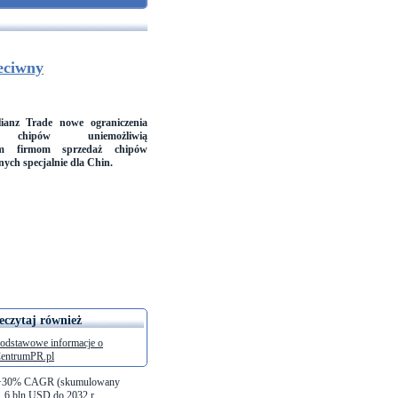
eciwny
ianz Trade nowe ograniczenia
e chipów uniemożliwią
im firmom sprzedaż chipów
ych specjalnie dla Chin.
eczytaj również
odstawowe informacje o
entrumPR.pl
wać +30% CAGR (skumulowany
1,6 bln USD do 2032 r.,