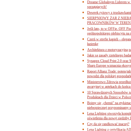
Dreame Globalnym Liderem w k
sprzątających!
Deserek ryżowy z truskawkami
SIERPNIOWY ŻAR Z NIEB
PRACOWNIKÓW W TERENI
Jeśli lato, to w OFFie. OFF P
ogólnopolskiego plebiscytu na 
Czerń w strefie kąpieli – eleg
łazienkę
Architektura z motoryzacyjną p
Jakie są zasady rzetelnego bad
Synappx Cloud Print 2.0 oraz 
Sharp Europe wzmacnia ekosys
Raport Allianz Trade: potencjal
powodzi dla polskiej gospodark
Ministerstwo Zdrowia przedłuża
awaryjnej w aptekach do końca
10 Sprawdzonych Sposobów na
Produktach dla Dzieci w Pols
Boimy się „chemii” na etykieta
niebezpiecznej przypominamy s
Lena Lighting stworzyła komp
oświetlenia dla nowej siedziby
Czy da się randkować inaczej?
Lena Lighting z certyfikacj