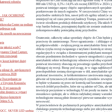
eksportowe do Chin oznaczają dla nich ogromne straty w wyso
ategorii robotów
800 mln USD (tj. 6,5% i 14,6% ich rocznej EBITDA w 2024 r.), 
ponieważ istniejące zapasy chipów zaprojektowanych specjalnie
przekierowane do innych regionów. W rzeczywistości Chiny wcią
przychodów niektórych firm, nawet jeśli ich ogólny udział (w
A. JAK OCHRONIĆ
zmniejszył się od czasu pierwszej kadencji Trumpa, ponieważ kr
E?
świecie ośrodkiem produkcji elektroniki użytkowej. Dla takich f
iotrkowska Center na podium
więc bardzo bolesna, przynajmniej dopóki nie zostanie znalezion
najlepszą wak
zrekompensowałaby potencjalną utratę przychodów.
ancki sposób na nowoczesną
Ostatecznie, całkowity zakaz sprzedaży chipów do Chin będzie
przeciwny do zamierzonego. Nowe ograniczenia – i zbliżające si
asją
na półprzewodniki – zwiększą presję na amerykańskie firmy techn
ania jakości wody?
obliczu ryzyka recesji związanego z taryfami i kontrolą ze str
Synappx Cloud Capture.
regulacyjnych w związku z domniemanymi praktykami monopoli
tem rozwiązań
obecnie przedmiotem dochodzeń w sprawie niezgodności z prze
amerykański sektor technologiczny odnotowywał silną wyprzeda
ny koszt kolejnej dużej
ponieważ inwestorzy obawiają się poważnego spadku przychod
i
zbliżającej się recesji. Biorąc pod uwagę, że w ciągu najbliższ
 pilotaż ds. antykoncepcji
prawdopodobnie zostaną skorygowane w dół, amerykańskie spół
 czerwca 2028
przekonać inwestorów, że krótkoterminowe zawirowania mają jed
 Oszczędzanie na
głównie od tymczasowych niekorzystnych czynników zewnętrzny
to będzie wykazania się przez nie kontrolą nad kosztami związa
ce z Użyciem Kuponów
nowych źródeł przychodów, które nie są zależne od Chin, ale t
ch. O tej naprawdę
inwestycje poczynione w technologię AI nie poszły na marne. In
obie dopiero w sytuacj
stosunkowo spokojni, ale w obliczu radykalnej zmiany warunk
leksową koncepcję
technologiczne muszą pilnie dostarczyć pierwsze namacalne wyn
 Dektra S.A.
nerwowość.
W przeciwieństwie do pochmurnych perspektyw amerykańskich 
chińskiego przemysłu technologicznego niebo jest zdecydowanie 
ą ADQCC. SKVER LED spełnia