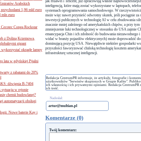
jak Huawei i Tencent, już opracowują własne najnowocześniejsz
Emiratów Arabskich
inteligencją, które mają zostać wykorzystane w laptopach, tele
 przychodami 1,96 mld euro
systemach oprogramowania samochodowego. W rzeczywistości i
3 mln euro
może więc nawet przynieść odwrotny skutek, jeśli pociągnie za
inwestycji publicznych w technologię AI w celu zbudowania si
znacznie mniej zależnego od amerykańskich chipów, a przy tym t
Cecotec Conga Rockstar
zmniejszenie luki technologicznej w stosunku do USA zajmie Ch
emancypacja Chin i ich zdolność do budowania niezawodnego i
 łeb z Doliną Krzemową.
widać w branży pojazdów elektrycznych) może doprowadzić do n
globalnymi gigant
dominującą pozycję USA. Niewątpliwie niektóre gospodarki ws
przyszłości faworyzować chińską technologię kosztem amerykań
k wykorzystać okrągłe lampy
infrastrukturę sztucznej inteligencji.
go lata w gdyńskiej Pijalni
twarty z rabatami do 20%
l
Redakcja CentrumPR informuje, że artykuły, fotografie i koment
użytkowników "Serwisów skupionych w Grupie Kafito". Publiko
BKS: dźwignia B-7404
ich własnością i ich prywatnymi opiniami. Redakcja CentrumPR 
ich treść.
sytuacja w rejonie
nżę chemii budowlanej?
Nadesłał:
j automatyzacji obsługi
artur@multian.pl
ogii. Nowe baterie Kay i
Komentarze (0)
Twój komentarz: