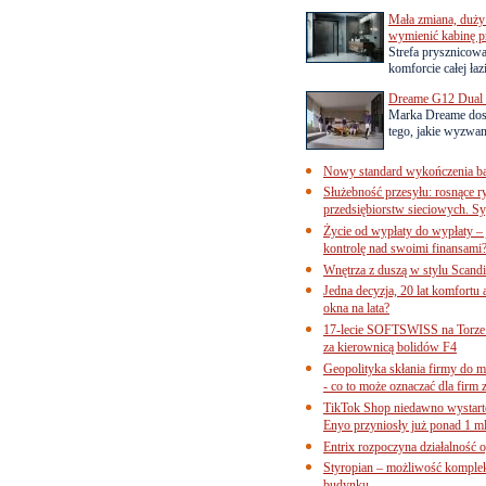
Mała zmiana, duży 
wymienić kabinę p
Strefa prysznicow
komforcie całej łaz
Dreame G12 Dual z
Marka Dreame dosk
tego, jakie wyzwani
Nowy standard wykończenia ba
Służebność przesyłu: rosnące r
przedsiębiorstw sieciowych. Sy
Życie od wypłaty do wypłaty – 
kontrolę nad swoimi finansami
Wnętrza z duszą w stylu Scand
Jedna decyzja, 20 lat komfortu
okna na lata?
17-lecie SOFTSWISS na Torze P
za kierownicą bolidów F4
Geopolityka skłania firmy do 
- co to może oznaczać dla firm 
TikTok Shop niedawno wystart
Enyo przyniosły już ponad 1 ml
Entrix rozpoczyna działalność 
Styropian – możliwość komple