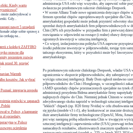
administracja USA robi więc wszystko, aby zapewnić sobie pozy
efekt. Kiedy warto
zwłaszcza po przełomowym sukcesie chińskiego Deepseek.
rysznicową?
•
W ocenie Allianz Trade nowe ograniczenia dotyczące chipów
a może zadecydować o
firmom sprzedaż chipów zaprojektowanych specjalnie dla Chin.
ienki. Gdy...
amerykańskiej gospodarki może jednak przynieść odwrotny sku
sprzedaż dużych amerykańskich firm półprzewodnikowych w du
astąpi nawet 5 urządzeń
Chin (30% ich przychodów w przypadku firm z pierwszej dziesi
onale zdaje sobie sprawę z
rozwiązania w odpowiedzi na rosnące (i realne) obawy dotycz
a czekają na...
ogromnych inwestycji w sztuczną inteligencję.
•
Co więcej, izolacjonistyczna polityka USA zapewne przyspies
terii z kolekcji ZAFFIRO
środki publiczne inwestycje w półprzewodniki, torując tym sa
yzyko prawne dla
tańszego ekosystemu, który w przyszłości może być faworyzo
amerykańskiego.
gnity prezentuje rozwią
jak przed 30. przejąć
?
Po przełomowym sukcesie chińskiego Deepseek, władze USA 
inavian Warmth
ograniczenia w eksporcie półprzewodników, aby zabezpieczyć 
wyścigu sztucznej inteligencji. Biały Dom ogłosił niedawno sz
 albo kosztów. Jak wybrać
półprzewodników do Chin i Hongkongu, w szczególności zaka
i AMD sprzedaży chipów przeznaczonych specjalnie na rynek ch
oznań: integracja zespołu
administracji prezydenta Bidena amerykańskie firmy napotykały
najlepszych chipów do Chin. Niemniej jednak Chinom w ocenie 
mrożenia gotówki w zapasach
zdecydowanego skoku naprzód w technologii sztucznej inteligen
z Polski
"lekkich" chipach (np. H20 firmy Nvidia) w celu zbudowania ta
się języka (modele v3 i r1), aby konkurować ze znacznie droż
ował w Polsce, a kampanie
duże amerykańskie firmy technologiczne (OpenAI, Meta, Amazo
n zł sprzedaży.
jest więc następną próbą odizolowania Chin w trwającym wyśc
operacyjną w Polsce
sztucznej inteligencji i zapewnienia sobie (USA) przewagi tec
ksowego ocieplenia
namacalnych rezultatów, zilustrowanych znacznym spadkiem w
zastosowania ograniczeń (spadek o -22% w latach 2022-2024 w