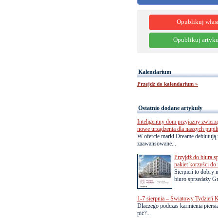
Opublikuj włas
Opublikuj artyku
Kalendarium
Przejdź do kalendarium »
Ostatnio dodane artykuły
Inteligentny dom przyjazny zwierz
nowe urządzenia dla naszych pupil
W ofercie marki Dreame debiutują 
zaawansowane...
Przyjdź do biura s
pakiet korzyści d
Sierpień to dobry
biuro sprzedaży Gr
1-7 sierpnia – Światowy Tydzień K
Dlaczego podczas karmienia piersią
pić?...