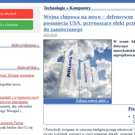
Technologie » Komputery
ny artykuł
Wojna chipowa na nowo – defensywne
posunięcia USA, przynoszące efekt prz
ł z linkami
do zamierzonego
2025-05-02
W ocenie All
dodaj wydarzenie »
dotycząc
amerykańsk
zaprojektowan
dodaj artykuł »
ętom. Dreame prezentuje
i
zupełnie nowe,
przedaży i wynegocjuj swój
Zobacz więcej zdjęć »
o nowego mieszkania
 moment, aby odwiedzić
Prz
upy Murapol i...
P
C
armienia Piersią
 tak bardzo chce Ci się
•
Przychody związane ze sztuczną inteligencją mają odnoto
roczny wskaźnik wzrostu) w ciągu następnej dekady, osiągając 