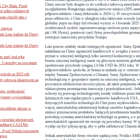
Chiny zawsze były drugim co do wielkości nabywcą amerykańs
G City Biała. Przed
uwzględnieniu Hongkongu zajmują pierwsze miejsce (20% ame
eń pełen rodzinnych
półprzewodników i innej elektroniki w 2024 r.). W rzeczywist
nie chorób płuc i
przez odbiorców z Chin w ubiegłym roku faktycznie wzrosły (u
globalny popyt na chipy był również wyższy w I kwartale 2025
oczekiwanych zysków zaprezentowanego zarówno przez azjaty
 miejsca
jak i SK Hynix), ponieważ część firmy prawdopodobnie gromad
le Lens trafiają do Opery
ostrzejsze stanowisko prezydenta Trumpa.
le Lens trafiają do Opery
Luki prawne osłabiły skutki istniejących ograniczeń. Stany Zjed
nakładania na Chiny ograniczeń handlowych w związku z nowym
prymat w sztucznej inteligencji tylko zaostrzył konkurencję o ni
to mieć pod ręką
branża sztucznej inteligencji stanie się głównym motorem globa
– 3 sposoby na oswajanie
spodziewane przychody osiągną 1,6 bln USD do 2032 roku. W 
półprzewodników sprawiła, że branża ta znalazła się w centru
gricole za 2025 rok
między Stanami Zjednoczonymi a Chinami. Stany Zjednoczone 
technologiczną w gospodarce opartej na sztucznej inteligencji, w
żby zdrowia lekarstwem na
prywatnym zdolnościom inwestycyjnym, ale także potężnemu e
edukacyjnemu promującemu innowacje i przedsiębiorczość. Jedn
ing, społeczność
ochrony tej przewagi technologicznej zostały osłabione przez lu
 systemy wyświetlania
luźniejszych ram regulacyjnych u partnerów handlowych USA, 
dotyczących transferu technologii do Chin przez użytkowników 
więcej, amerykańskiej administracji brakuje zasobów kapitałowy
świetlenie uliczne w
miejsce przeznaczenia produktów będących przedmiotem handlu 
pośrednią wymianę amerykańskiej technologii za granicą, a w p
ą sprzedaż ubezpieczeń.
amerykańskich ograniczeń nie stosuje się procedury karnej. W t
 aplikacji CA24 Mo
wydaje się być jedyną opcją, aby w pełni zablokować Chinom 
. Zyxel Nebula rozwiązuje
Jednak amerykańskie firmy również zapłacą cenę. Nvidia i AMD 
rmową