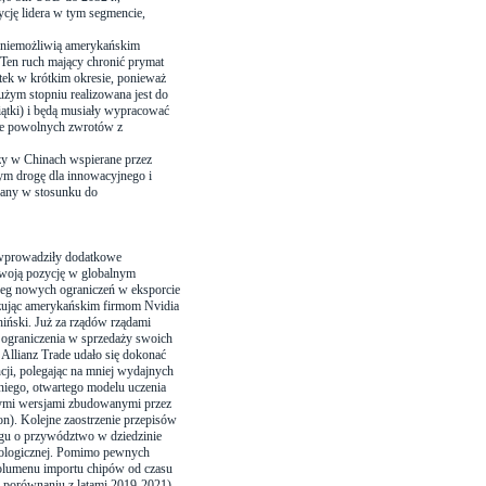
cję lidera w tym segmencie,
 uniemożliwią amerykańskim
 Ten ruch mający chronić prymat
tek w krótkim okresie, ponieważ
żym stopniu realizowana jest do
ątki) i będą musiały wypracować
ące powolnych zwrotów z
zy w Chinach wspierane przez
mym drogę dla innowacyjnego i
wany w stosunku do
wprowadziły dodatkowe
swoją pozycję w globalnym
ereg nowych ograniczeń w eksporcie
zując amerykańskim firmom Nvidia
iński. Już za rządów rządami
 ograniczenia w sprzedaży swoich
Allianz Trade udało się dokonać
cji, polegając na mniej wydajnych
niego, otwartego modelu uczenia
szymi wersjami zbudowanymi przez
n). Kolejne zaostrzenie przepisów
igu o przywództwo w dziedzinie
hnologicznej. Pomimo pewnych
olumenu importu chipów od czasu
 porównaniu z latami 2019-2021),