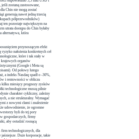
kości odpowiednio 5,5 mld USD i
jeśli zostaną zastosowane,
 dla Chin nie mogą zostać
ż generują nawet jedną trzecią
 zakupach półprzewodników)
aj ten pozostaje największym na
irm utrata dostępu do Chin byłaby
a alternatywa, która
 posunięciem przynoszącym efekt
ę ryzyko nałożenia konkretnych ceł
ologiczne, które i tak stały w
ony krajowych organów
stycznymi (Google i Meta są
pisami). Od połowy lutego
ż, a indeks Nasdaq spadł o -30%,
ów i rentowności w obliczu
ych kilku miesięcy prognozy zysków
ki technologiczne muszą pilnie
ynie charakter cykliczny, zależny
ch, a nie strukturalny. Wymagać
nymi z nowymi cłami i znalezienie
akże udowodnienie, że ogromne
westorzy byli do tej pory
ów gospodarczych, firmy
iki, aby ostudzić rosnącą
firm technologicznych, dla
jaśniejsze. Duże korporacje, takie