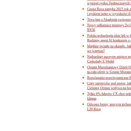
wymogi rynku Zjednoczonych 
Grupa Roca zamyka 2025 rok z
i zyskiem netto w wysokości 4
Trwa lato z Akademią swisspor
Nowy odkurzacz pionowy 2w1 
RS50
Polska technologia idzie łeb w
Rodzimy agent AI konkuruje z 
Miękkie światło na okrągło. Ja
we wnętrzu?
Najbardziej puszyste miejsce te
Czekolady E.Wedel
Ostatni Mieszkaniowy Dzień O
na całą ofertę w Grupie Murapo
Rozwiązania przeciwpaniczne 
Ceny surowców pod presją. Jak 
Cieśniny Ormuz wpływa na bra
Tylko 6% liderów CX chce pełne
klienta
Odwaga formy, precyzja technol
L20 Roca