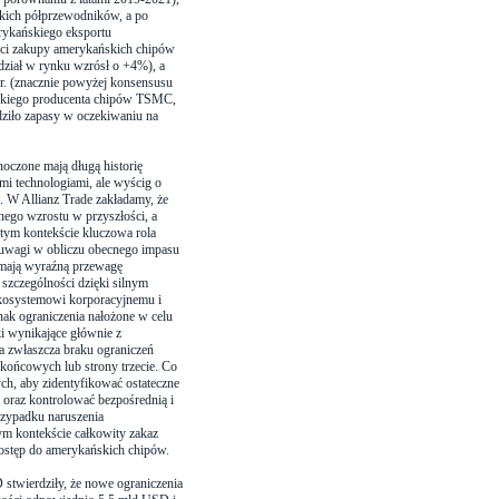
kich półprzewodników, a po
rykańskiego eksportu
ości zakupy amerykańskich chipów
dział w rynku wzrósł o +4%), a
 r. (znacznie powyżej konsensusu
ckiego producenta chipów TSMC,
ziło zapasy w oczekiwaniu na
noczone mają długą historię
i technologiami, ale wyścig o
e. W Allianz Trade zakładamy, że
lnego wzrostu w przyszłości, a
tym kontekście kluczowa rola
m uwagi w obliczu obecnego impasu
mają wyraźną przewagę
 szczególności dzięki silnym
kosystemowi korporacyjnemu i
ak ograniczenia nałożone w celu
ki wynikające głównie z
a zwłaszcza braku ograniczeń
końcowych lub strony trzecie. Co
ch, aby zidentyfikować ostateczne
oraz kontrolować bezpośrednią i
rzypadku naruszenia
ym kontekście całkowity zakaz
dostęp do amerykańskich chipów.
stwierdziły, że nowe ograniczenia