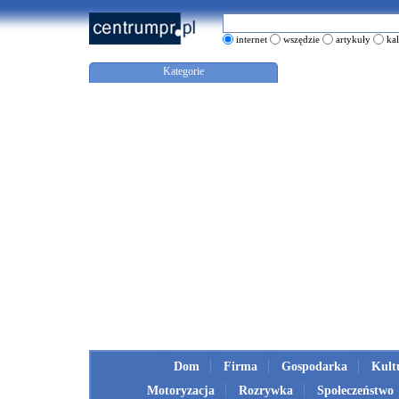
internet
wszędzie
artykuły
ka
Kategorie
Dom
Firma
Gospodarka
Kult
Motoryzacja
Rozrywka
Społeczeństwo