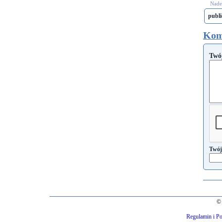
Nades
publ
Kom
Twó
Twój
© 
Regulamin i Po