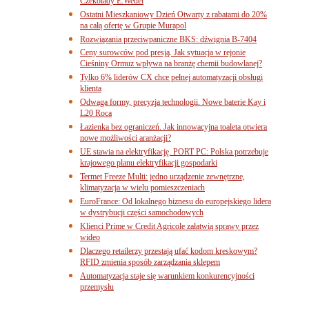
Czekolady E.Wedel
Ostatni Mieszkaniowy Dzień Otwarty z rabatami do 20%
na całą ofertę w Grupie Murapol
Rozwiązania przeciwpaniczne BKS: dźwignia B-7404
Ceny surowców pod presją. Jak sytuacja w rejonie
Cieśniny Ormuz wpływa na branżę chemii budowlanej?
Tylko 6% liderów CX chce pełnej automatyzacji obsługi
klienta
Odwaga formy, precyzja technologii. Nowe baterie Kay i
L20 Roca
Łazienka bez ograniczeń. Jak innowacyjna toaleta otwiera
nowe możliwości aranżacji?
UE stawia na elektryfikację. PORT PC: Polska potrzebuje
krajowego planu elektryfikacji gospodarki
Termet Freeze Multi: jedno urządzenie zewnętrzne,
klimatyzacja w wielu pomieszczeniach
EuroFrance: Od lokalnego biznesu do europejskiego lidera
w dystrybucji części samochodowych
Klienci Prime w Credit Agricole załatwią sprawy przez
wideo
Dlaczego retailerzy przestają ufać kodom kreskowym?
RFID zmienia sposób zarządzania sklepem
Automatyzacja staje się warunkiem konkurencyjności
przemysłu