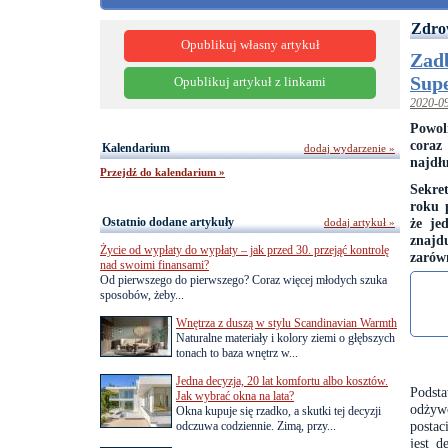
Zdro
Opublikuj własny artykuł
Zadb
Sup
Opublikuj artykuł z linkami
2020-0
Powol
coraz
Kalendarium
dodaj wydarzenie »
najdł
Przejdź do kalendarium »
Sekre
roku 
Ostatnio dodane artykuły
że je
dodaj artykuł »
znajd
Życie od wypłaty do wypłaty – jak przed 30. przejąć kontrolę
zarów
nad swoimi finansami?
Od pierwszego do pierwszego? Coraz więcej młodych szuka
sposobów, żeby...
Wnętrza z duszą w stylu Scandinavian Warmth
Naturalne materiały i kolory ziemi o głębszych
tonach to baza wnętrz w...
Jedna decyzja, 20 lat komfortu albo kosztów.
Podst
Jak wybrać okna na lata?
odżyw
Okna kupuje się rzadko, a skutki tej decyzji
posta
odczuwa codziennie. Zimą, przy...
jest 