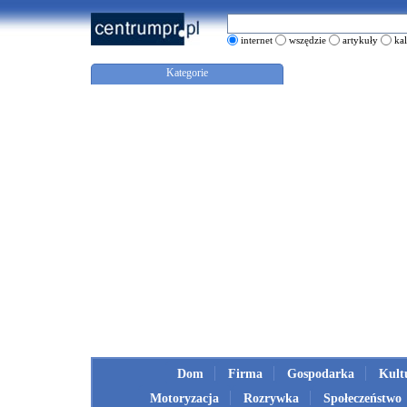
internet
wszędzie
artykuły
ka
Kategorie
Dom
Firma
Gospodarka
Kult
Motoryzacja
Rozrywka
Społeczeństwo