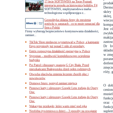
17-lecie SOFTSWISS na Torze Poznań:
produ
integracja zespołu za kierownicą bolidów F4
Dermok
SOFTSWISS, międzynarodowa marka
skóry 
technologiczna współpracująca z...
skórę
Geopolityka skłania firmy do mrożenia
wiecz
gotówki w zapasach - co to może oznaczać dla
kompat
firm z Polski
Jest 
Firmy wybierają bezpieczeństwo kontynuowania działalności,
zwykł
zamiast...
makij
zastos
TikTok Shop niedawno wystartował w Polsce, a kampanie
Dr Ir
Enyo przyniosły już ponad 1 mln zł sprzedaży.
składn
Entrix rozpoczyna działalność operacyjną w Polsce
w zmę
Styropian – możliwość kompleksowego ocieplenia
porann
budynku
dotlen
Psi Patrol i dinozaury opanują G City Biała. Przed
zmęcz
mieszkańcami Białegostoku dzień pełen rodzinnych
róży, 
Otwocka placówka zmienia leczenie chorób płuc i
nowotworów
Domowe biuro: pomysł zamiast miejsca
O dob
Pionowe karty i ulepszony Google Lens trafiają do Opery
cenion
One.
musiel
Pionowe karty i ulepszony Google Lens trafiają do Opery
funkc
One.
oraz 
Wakacyjne przekąski, które warto mieć pod ręką
funkc
suplem
Neofobia żywieniowa u dzieci – 3 sposoby na oswajanie