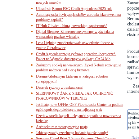
nowych smaków
Zawart
poprz
Ukazał się Raport ESG Credit Agricole za 2025 rok
wpływ 
Automatyzacja i cyfryzacja służby zdrowia lekarstwem na
Berim
problemy szpitali?
choles
IT Hub Gliwice - biura, coworking, społeczność
działa
Digital Signage. Zintegrowane systemy wyświetlania
ekstra
wzmacniają przekaz wizualny
Lena Lighting zmodernizowała oświetlenie uliczne w
gminie Gierałtowice
Produ
Credit Agricole rozwija cyfrową sprzedaż ubezpieczeń.
kosme
Pakiet na Wypadki dostępny w aplikacji CA24 Mo
zadbać
Zasłużony spokój na wakacjach. Zyxel Nebula rozwiązuje
sprawi
problem nadzoru nad siecią firmową
limito
Dreame Globalnym Liderem w kategorii robotów
wynosi
sprzątających!
Zes
Deserek ryżowy z truskawkami
inter
SIERPNIOWY ŻAR Z NIEBA. JAK OCHRONIĆ
PRACOWNIKÓW W TERENIE?
Jeśli lato, to w OFFie. OFF Piotrkowska Center na podium
ogólnopolskiego plebiscytu na najlepszą wak
Redakcj
Czerń w strefie kąpieli – elegancki sposób na nowoczesną
użytko
łazienkę
są ich 
Architektura z motoryzacyjną pasją
za ich t
Jakie są zasady rzetelnego badania jakości wody?
Nades
Synappx Cloud Print 2.0 oraz Synappx Cloud Capture.