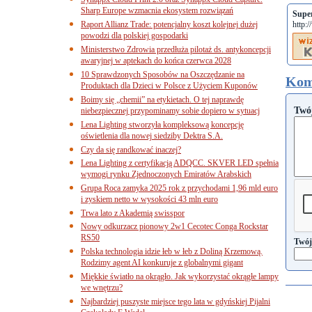
Sharp Europe wzmacnia ekosystem rozwiązań
Supe
Raport Allianz Trade: potencjalny koszt kolejnej dużej
http:
powodzi dla polskiej gospodarki
Ministerstwo Zdrowia przedłuża pilotaż ds. antykoncepcji
awaryjnej w aptekach do końca czerwca 2028
10 Sprawdzonych Sposobów na Oszczędzanie na
Kom
Produktach dla Dzieci w Polsce z Użyciem Kuponów
Boimy się „chemii” na etykietach. O tej naprawdę
Twó
niebezpiecznej przypominamy sobie dopiero w sytuacj
Lena Lighting stworzyła kompleksową koncepcję
oświetlenia dla nowej siedziby Dektra S.A.
Czy da się randkować inaczej?
Lena Lighting z certyfikacją ADQCC. SKVER LED spełnia
wymogi rynku Zjednoczonych Emiratów Arabskich
Grupa Roca zamyka 2025 rok z przychodami 1,96 mld euro
i zyskiem netto w wysokości 43 mln euro
Trwa lato z Akademią swisspor
Nowy odkurzacz pionowy 2w1 Cecotec Conga Rockstar
RS50
Twój
Polska technologia idzie łeb w łeb z Doliną Krzemową.
Rodzimy agent AI konkuruje z globalnymi gigant
Miękkie światło na okrągło. Jak wykorzystać okrągłe lampy
we wnętrzu?
Najbardziej puszyste miejsce tego lata w gdyńskiej Pijalni