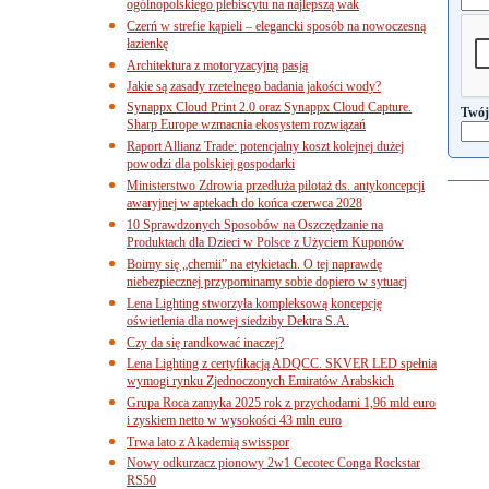
ogólnopolskiego plebiscytu na najlepszą wak
Czerń w strefie kąpieli – elegancki sposób na nowoczesną
łazienkę
Architektura z motoryzacyjną pasją
Jakie są zasady rzetelnego badania jakości wody?
Synappx Cloud Print 2.0 oraz Synappx Cloud Capture.
Twój
Sharp Europe wzmacnia ekosystem rozwiązań
Raport Allianz Trade: potencjalny koszt kolejnej dużej
powodzi dla polskiej gospodarki
Ministerstwo Zdrowia przedłuża pilotaż ds. antykoncepcji
awaryjnej w aptekach do końca czerwca 2028
10 Sprawdzonych Sposobów na Oszczędzanie na
Produktach dla Dzieci w Polsce z Użyciem Kuponów
Boimy się „chemii” na etykietach. O tej naprawdę
niebezpiecznej przypominamy sobie dopiero w sytuacj
Lena Lighting stworzyła kompleksową koncepcję
oświetlenia dla nowej siedziby Dektra S.A.
Czy da się randkować inaczej?
Lena Lighting z certyfikacją ADQCC. SKVER LED spełnia
wymogi rynku Zjednoczonych Emiratów Arabskich
Grupa Roca zamyka 2025 rok z przychodami 1,96 mld euro
i zyskiem netto w wysokości 43 mln euro
Trwa lato z Akademią swisspor
Nowy odkurzacz pionowy 2w1 Cecotec Conga Rockstar
RS50