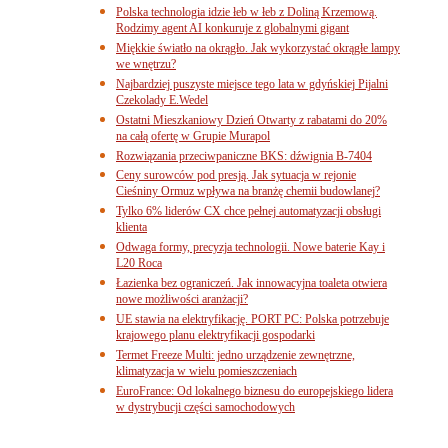
Polska technologia idzie łeb w łeb z Doliną Krzemową.
Rodzimy agent AI konkuruje z globalnymi gigant
Miękkie światło na okrągło. Jak wykorzystać okrągłe lampy
we wnętrzu?
Najbardziej puszyste miejsce tego lata w gdyńskiej Pijalni
Czekolady E.Wedel
Ostatni Mieszkaniowy Dzień Otwarty z rabatami do 20%
na całą ofertę w Grupie Murapol
Rozwiązania przeciwpaniczne BKS: dźwignia B-7404
Ceny surowców pod presją. Jak sytuacja w rejonie
Cieśniny Ormuz wpływa na branżę chemii budowlanej?
Tylko 6% liderów CX chce pełnej automatyzacji obsługi
klienta
Odwaga formy, precyzja technologii. Nowe baterie Kay i
L20 Roca
Łazienka bez ograniczeń. Jak innowacyjna toaleta otwiera
nowe możliwości aranżacji?
UE stawia na elektryfikację. PORT PC: Polska potrzebuje
krajowego planu elektryfikacji gospodarki
Termet Freeze Multi: jedno urządzenie zewnętrzne,
klimatyzacja w wielu pomieszczeniach
EuroFrance: Od lokalnego biznesu do europejskiego lidera
w dystrybucji części samochodowych