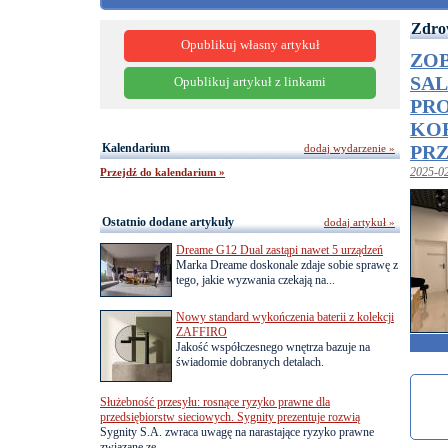
Zdro
Opublikuj własny artykuł
ZOB
SAL
Opublikuj artykuł z linkami
PR
KOR
Kalendarium
PR
dodaj wydarzenie »
Przejdź do kalendarium »
2025-0
Ostatnio dodane artykuły
dodaj artykuł »
Dreame G12 Dual zastąpi nawet 5 urządzeń
Marka Dreame doskonale zdaje sobie sprawę z
tego, jakie wyzwania czekają na...
Nowy standard wykończenia baterii z kolekcji
ZAFFIRO
Jakość współczesnego wnętrza bazuje na
świadomie dobranych detalach.
Służebność przesyłu: rosnące ryzyko prawne dla
przedsiębiorstw sieciowych. Sygnity prezentuje rozwią
Sygnity S.A. zwraca uwagę na narastające ryzyko prawne
związane ze...