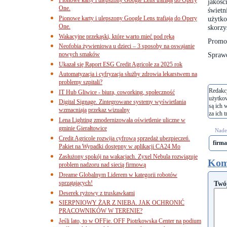
jakoś
One.
świetn
Pionowe karty i ulepszony Google Lens trafiają do Opery
użytk
One.
skorzy
Wakacyjne przekąski, które warto mieć pod ręką
Promoc
Neofobia żywieniowa u dzieci – 3 sposoby na oswajanie
nowych smaków
Sprawd
Ukazał się Raport ESG Credit Agricole za 2025 rok
Automatyzacja i cyfryzacja służby zdrowia lekarstwem na
problemy szpitali?
Redakcj
IT Hub Gliwice - biura, coworking, społeczność
użytko
Digital Signage. Zintegrowane systemy wyświetlania
są ich 
wzmacniają przekaz wizualny
za ich t
Lena Lighting zmodernizowała oświetlenie uliczne w
gminie Gierałtowice
Nades
Credit Agricole rozwija cyfrową sprzedaż ubezpieczeń.
firma
Pakiet na Wypadki dostępny w aplikacji CA24 Mo
Zasłużony spokój na wakacjach. Zyxel Nebula rozwiązuje
Kom
problem nadzoru nad siecią firmową
Dreame Globalnym Liderem w kategorii robotów
sprzątających!
Twó
Deserek ryżowy z truskawkami
SIERPNIOWY ŻAR Z NIEBA. JAK OCHRONIĆ
PRACOWNIKÓW W TERENIE?
Jeśli lato, to w OFFie. OFF Piotrkowska Center na podium