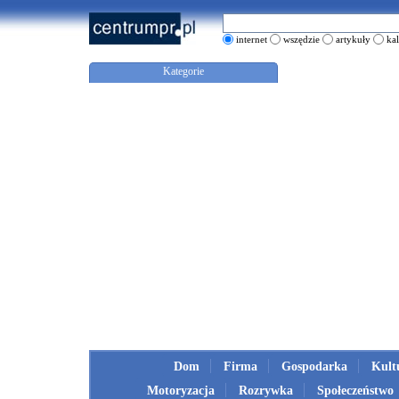
internet
wszędzie
artykuły
ka
Kategorie
Dom
Firma
Gospodarka
Kult
Motoryzacja
Rozrywka
Społeczeństwo