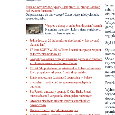
W rama
Życie od wypłaty do wypłaty – jak przed 30. przejąć kontrolę
rabat
nad swoimi finansami?
okular
Od pierwszego do pierwszego? Coraz więcej młodych szuka
wysoki
sposobów, żeby...
Wszyst
Wnętrza z duszą w stylu Scandinavian Warmth
gamę 
Naturalne materiały i kolory ziemi o głębszych
można
tonach to baza wnętrz w...
wyjąt
Jedna decyzja, 20 lat komfortu albo kosztów. Jak wybrać
Styl i
okna na lata?
Oprawk
17-lecie SOFTSWISS na Torze Poznań: integracja zespołu
komfo
za kierownicą bolidów F4
Optyk 
Geopolityka skłania firmy do mrożenia gotówki w zapasach
czy sz
- co to może oznaczać dla firm z Polski
tylko 
TikTok Shop niedawno wystartował w Polsce, a kampanie
najlep
Enyo przyniosły już ponad 1 mln zł sprzedaży.
inwest
Entrix rozpoczyna działalność operacyjną w Polsce
Styropian – możliwość kompleksowego ocieplenia
Perfek
budynku
Wybór 
Psi Patrol i dinozaury opanują G City Biała. Przed
wygod
mieszkańcami Białegostoku dzień pełen rodzinnych
dopaso
Otwocka placówka zmienia leczenie chorób płuc i
aktyw
nowotworów
soczew
Domowe biuro: pomysł zamiast miejsca
promie
Pionowe karty i ulepszony Google Lens trafiają do Opery