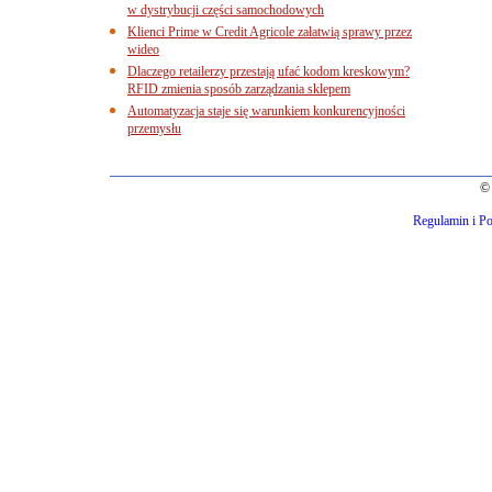
w dystrybucji części samochodowych
Klienci Prime w Credit Agricole załatwią sprawy przez
wideo
Dlaczego retailerzy przestają ufać kodom kreskowym?
RFID zmienia sposób zarządzania sklepem
Automatyzacja staje się warunkiem konkurencyjności
przemysłu
© 
Regulamin i Po