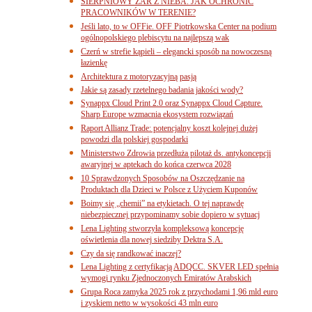
SIERPNIOWY ŻAR Z NIEBA. JAK OCHRONIĆ
PRACOWNIKÓW W TERENIE?
Jeśli lato, to w OFFie. OFF Piotrkowska Center na podium
ogólnopolskiego plebiscytu na najlepszą wak
Czerń w strefie kąpieli – elegancki sposób na nowoczesną
łazienkę
Architektura z motoryzacyjną pasją
Jakie są zasady rzetelnego badania jakości wody?
Synappx Cloud Print 2.0 oraz Synappx Cloud Capture.
Sharp Europe wzmacnia ekosystem rozwiązań
Raport Allianz Trade: potencjalny koszt kolejnej dużej
powodzi dla polskiej gospodarki
Ministerstwo Zdrowia przedłuża pilotaż ds. antykoncepcji
awaryjnej w aptekach do końca czerwca 2028
10 Sprawdzonych Sposobów na Oszczędzanie na
Produktach dla Dzieci w Polsce z Użyciem Kuponów
Boimy się „chemii” na etykietach. O tej naprawdę
niebezpiecznej przypominamy sobie dopiero w sytuacj
Lena Lighting stworzyła kompleksową koncepcję
oświetlenia dla nowej siedziby Dektra S.A.
Czy da się randkować inaczej?
Lena Lighting z certyfikacją ADQCC. SKVER LED spełnia
wymogi rynku Zjednoczonych Emiratów Arabskich
Grupa Roca zamyka 2025 rok z przychodami 1,96 mld euro
i zyskiem netto w wysokości 43 mln euro