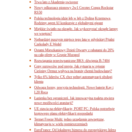
Trwa lato z Akademią swisspor
Nowy odkurzacz pionowy 2w1 Cecotec Conga Rockstar
RS50
Polska technologia idzie łeb w łeb z Doliną Krzemową.
Rodzimy agent AI konkuruje z globalnymi gigant
Miękkie światło na okrągło. Jak wykorzystać okrągłe lampy
we wnętrzu?
Najbardziej puszyste miejsce tego lata w gdyńskiej Pijalni
Czekolady E.Wedel
Ostatni Mieszkaniowy Dzień Otwarty z rabatami do 20%
na całą ofertę w Grupie Murapol
Rozwiązania przeciwpaniczne BKS: dźwignia B-7404
Ceny surowców pod presją. Jak sytuacja w rejonie
Cieśniny Ormuz wpływa na branżę chemii budowlanej?
Tylko 6% liderów CX chce pełnej automatyzacji obsługi
klienta
Odwaga formy, precyzja technologii. Nowe baterie Kay i
L20 Roca
Łazienka bez ograniczeń. Jak innowacyjna toaleta otwiera
nowe możliwości aranżacji?
UE stawia na elektryfikację. PORT PC: Polska potrzebuje
krajowego planu elektryfikacji gospodarki
Termet Freeze Multi: jedno urządzenie zewnętrzne,
klimatyzacja w wielu pomieszczeniach
EuroFrance: Od lokalnego biznesu do europejskiego lidera