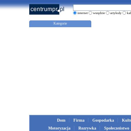
internet
wszędzie
artykuły
ka
Kategorie
Dom
Firma
Gospodarka
Kult
Motoryzacja
Rozrywka
Społeczeństwo