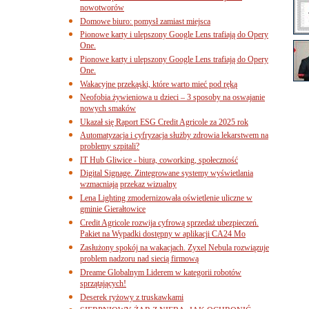
nowotworów
Domowe biuro: pomysł zamiast miejsca
Pionowe karty i ulepszony Google Lens trafiają do Opery
One.
Pionowe karty i ulepszony Google Lens trafiają do Opery
One.
Wakacyjne przekąski, które warto mieć pod ręką
Neofobia żywieniowa u dzieci – 3 sposoby na oswajanie
nowych smaków
Ukazał się Raport ESG Credit Agricole za 2025 rok
Automatyzacja i cyfryzacja służby zdrowia lekarstwem na
problemy szpitali?
IT Hub Gliwice - biura, coworking, społeczność
Digital Signage. Zintegrowane systemy wyświetlania
wzmacniają przekaz wizualny
Lena Lighting zmodernizowała oświetlenie uliczne w
gminie Gierałtowice
Credit Agricole rozwija cyfrową sprzedaż ubezpieczeń.
Pakiet na Wypadki dostępny w aplikacji CA24 Mo
Zasłużony spokój na wakacjach. Zyxel Nebula rozwiązuje
problem nadzoru nad siecią firmową
Dreame Globalnym Liderem w kategorii robotów
sprzątających!
Deserek ryżowy z truskawkami