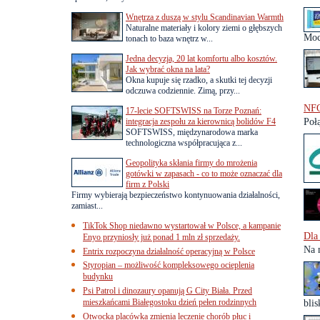
Wnętrza z duszą w stylu Scandinavian Warmth
Naturalne materiały i kolory ziemi o głębszych
Moc
tonach to baza wnętrz w...
Jedna decyzja, 20 lat komfortu albo kosztów.
Jak wybrać okna na lata?
Okna kupuje się rzadko, a skutki tej decyzji
odczuwa codziennie. Zimą, przy...
NFO
17-lecie SOFTSWISS na Torze Poznań:
integracja zespołu za kierownicą bolidów F4
Poł
SOFTSWISS, międzynarodowa marka
technologiczna współpracująca z...
Geopolityka skłania firmy do mrożenia
gotówki w zapasach - co to może oznaczać dla
firm z Polski
Firmy wybierają bezpieczeństwo kontynuowania działalności,
zamiast...
TikTok Shop niedawno wystartował w Polsce, a kampanie
Dla
Enyo przyniosły już ponad 1 mln zł sprzedaży.
Na 
Entrix rozpoczyna działalność operacyjną w Polsce
Styropian – możliwość kompleksowego ocieplenia
budynku
Psi Patrol i dinozaury opanują G City Biała. Przed
mieszkańcami Białegostoku dzień pełen rodzinnych
blis
Otwocka placówka zmienia leczenie chorób płuc i