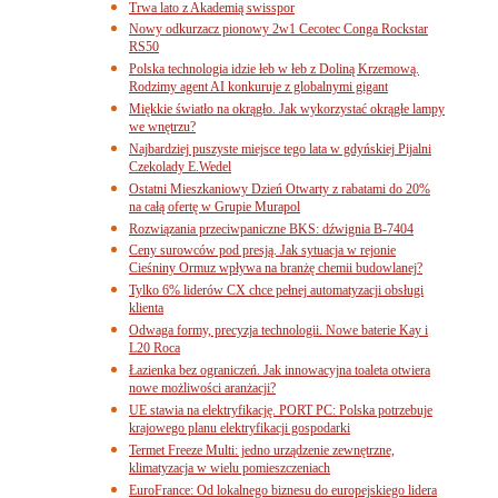
Trwa lato z Akademią swisspor
Nowy odkurzacz pionowy 2w1 Cecotec Conga Rockstar
RS50
Polska technologia idzie łeb w łeb z Doliną Krzemową.
Rodzimy agent AI konkuruje z globalnymi gigant
Miękkie światło na okrągło. Jak wykorzystać okrągłe lampy
we wnętrzu?
Najbardziej puszyste miejsce tego lata w gdyńskiej Pijalni
Czekolady E.Wedel
Ostatni Mieszkaniowy Dzień Otwarty z rabatami do 20%
na całą ofertę w Grupie Murapol
Rozwiązania przeciwpaniczne BKS: dźwignia B-7404
Ceny surowców pod presją. Jak sytuacja w rejonie
Cieśniny Ormuz wpływa na branżę chemii budowlanej?
Tylko 6% liderów CX chce pełnej automatyzacji obsługi
klienta
Odwaga formy, precyzja technologii. Nowe baterie Kay i
L20 Roca
Łazienka bez ograniczeń. Jak innowacyjna toaleta otwiera
nowe możliwości aranżacji?
UE stawia na elektryfikację. PORT PC: Polska potrzebuje
krajowego planu elektryfikacji gospodarki
Termet Freeze Multi: jedno urządzenie zewnętrzne,
klimatyzacja w wielu pomieszczeniach
EuroFrance: Od lokalnego biznesu do europejskiego lidera