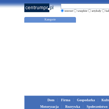
internet
wszędzie
artykuły
ka
Kategorie
Dom
Firma
Gospodarka
Kult
Motoryzacja
Rozrywka
Społeczeństwo