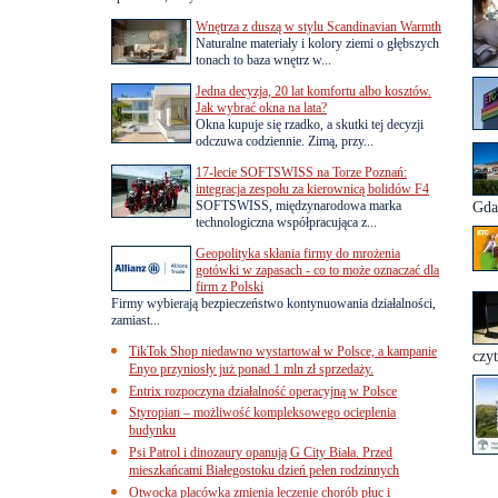
Wnętrza z duszą w stylu Scandinavian Warmth
Naturalne materiały i kolory ziemi o głębszych
tonach to baza wnętrz w...
Jedna decyzja, 20 lat komfortu albo kosztów.
Jak wybrać okna na lata?
Okna kupuje się rzadko, a skutki tej decyzji
odczuwa codziennie. Zimą, przy...
17-lecie SOFTSWISS na Torze Poznań:
integracja zespołu za kierownicą bolidów F4
SOFTSWISS, międzynarodowa marka
Gda
technologiczna współpracująca z...
Geopolityka skłania firmy do mrożenia
gotówki w zapasach - co to może oznaczać dla
firm z Polski
Firmy wybierają bezpieczeństwo kontynuowania działalności,
zamiast...
TikTok Shop niedawno wystartował w Polsce, a kampanie
czyt
Enyo przyniosły już ponad 1 mln zł sprzedaży.
Entrix rozpoczyna działalność operacyjną w Polsce
Styropian – możliwość kompleksowego ocieplenia
budynku
Psi Patrol i dinozaury opanują G City Biała. Przed
mieszkańcami Białegostoku dzień pełen rodzinnych
Otwocka placówka zmienia leczenie chorób płuc i