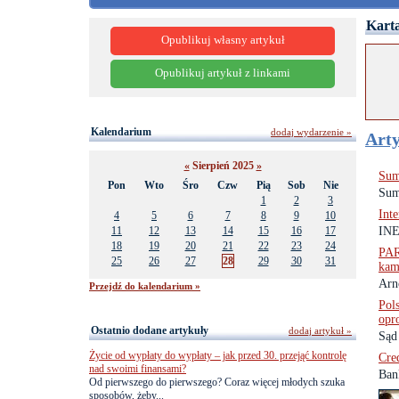
Karta
Opublikuj własny artykuł
Opublikuj artykuł z linkami
Kalendarium
dodaj wydarzenie »
Arty
«
Sierpień 2025
»
Sum
Pon
Wto
Śro
Czw
Pią
Sob
Nie
Sum
1
2
3
Int
4
5
6
7
8
9
10
11
12
13
14
15
16
17
INE
18
19
20
21
22
23
24
PAR
25
26
27
28
29
30
31
kam
Arn
Przejdź do kalendarium »
Pol
opr
Ostatnio dodane artykuły
dodaj artykuł »
Sąd
Życie od wypłaty do wypłaty – jak przed 30. przejąć kontrolę
Cre
nad swoimi finansami?
Ban
Od pierwszego do pierwszego? Coraz więcej młodych szuka
sposobów, żeby...