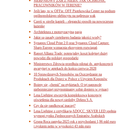
SIERPNIOWY ŻAR Z NIEBA. JAK OCHRONIĆ
PRACOWNIKÓW W TERENIE?
Jeśli lato, to w OFFie. OFF Piotrkowska Center na podium
ogólnopolskiego plebiscytu na najlepszą wak
Czerń w strefie kąpieli – elegancki sposób na nowoczesną
łazienkę
Architektura z motoryzacyjną pasją
Jakie są zasady rzetelnego badania jakości wody?
Synappx Cloud Print 2.0 oraz Synappx Cloud Capture.
Sharp Europe wzmacnia ekosystem rozwiązań
Raport Allianz Trade: potencjalny koszt kolejnej dużej
powodzi dla polskiej gospodarki
Ministerstwo Zdrowia przedłuża pilotaż ds. antykoncepcji
awaryjnej w aptekach do końca czerwca 2028
10 Sprawdzonych Sposobów na Oszczędzanie na
Produktach dla Dzieci w Polsce z Użyciem Kuponów
Boimy się „chemii” na etykietach. O tej naprawdę
niebezpiecznej przypominamy sobie dopiero w sytuacj
Lena Lighting stworzyła kompleksową koncepcję
oświetlenia dla nowej siedziby Dektra S.A.
Czy da się randkować inaczej?
Lena Lighting z certyfikacją ADQCC. SKVER LED spełnia
wymogi rynku Zjednoczonych Emiratów Arabskich
Grupa Roca zamyka 2025 rok z przychodami 1,96 mld euro
i zyskiem netto w wysokości 43 mln euro