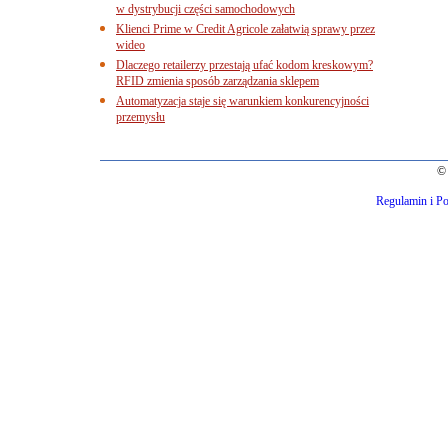
w dystrybucji części samochodowych
Klienci Prime w Credit Agricole załatwią sprawy przez
wideo
Dlaczego retailerzy przestają ufać kodom kreskowym?
RFID zmienia sposób zarządzania sklepem
Automatyzacja staje się warunkiem konkurencyjności
przemysłu
© 
Regulamin i Po