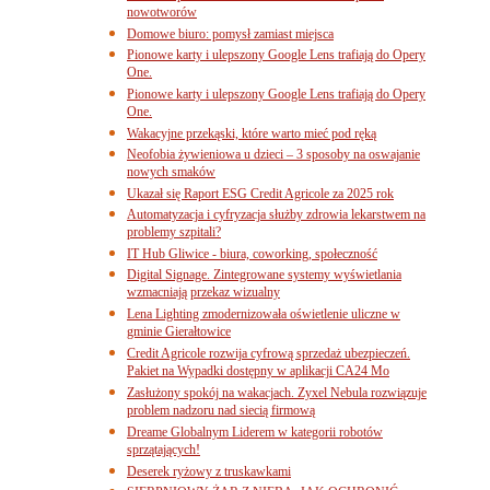
nowotworów
Domowe biuro: pomysł zamiast miejsca
Pionowe karty i ulepszony Google Lens trafiają do Opery
One.
Pionowe karty i ulepszony Google Lens trafiają do Opery
One.
Wakacyjne przekąski, które warto mieć pod ręką
Neofobia żywieniowa u dzieci – 3 sposoby na oswajanie
nowych smaków
Ukazał się Raport ESG Credit Agricole za 2025 rok
Automatyzacja i cyfryzacja służby zdrowia lekarstwem na
problemy szpitali?
IT Hub Gliwice - biura, coworking, społeczność
Digital Signage. Zintegrowane systemy wyświetlania
wzmacniają przekaz wizualny
Lena Lighting zmodernizowała oświetlenie uliczne w
gminie Gierałtowice
Credit Agricole rozwija cyfrową sprzedaż ubezpieczeń.
Pakiet na Wypadki dostępny w aplikacji CA24 Mo
Zasłużony spokój na wakacjach. Zyxel Nebula rozwiązuje
problem nadzoru nad siecią firmową
Dreame Globalnym Liderem w kategorii robotów
sprzątających!
Deserek ryżowy z truskawkami