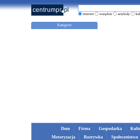
internet
wszędzie
artykuły
ka
Kategorie
Dom
Firma
Gospodarka
Kult
Motoryzacja
Rozrywka
Społeczeństwo