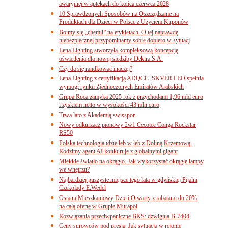
awaryjnej w aptekach do końca czerwca 2028
10 Sprawdzonych Sposobów na Oszczędzanie na
Produktach dla Dzieci w Polsce z Użyciem Kuponów
Boimy się „chemii” na etykietach. O tej naprawdę
niebezpiecznej przypominamy sobie dopiero w sytuacj
Lena Lighting stworzyła kompleksową koncepcję
oświetlenia dla nowej siedziby Dektra S.A.
Czy da się randkować inaczej?
Lena Lighting z certyfikacją ADQCC. SKVER LED spełnia
wymogi rynku Zjednoczonych Emiratów Arabskich
Grupa Roca zamyka 2025 rok z przychodami 1,96 mld euro
i zyskiem netto w wysokości 43 mln euro
Trwa lato z Akademią swisspor
Nowy odkurzacz pionowy 2w1 Cecotec Conga Rockstar
RS50
Polska technologia idzie łeb w łeb z Doliną Krzemową.
Rodzimy agent AI konkuruje z globalnymi gigant
Miękkie światło na okrągło. Jak wykorzystać okrągłe lampy
we wnętrzu?
Najbardziej puszyste miejsce tego lata w gdyńskiej Pijalni
Czekolady E.Wedel
Ostatni Mieszkaniowy Dzień Otwarty z rabatami do 20%
na całą ofertę w Grupie Murapol
Rozwiązania przeciwpaniczne BKS: dźwignia B-7404
Ceny surowców pod presją. Jak sytuacja w rejonie