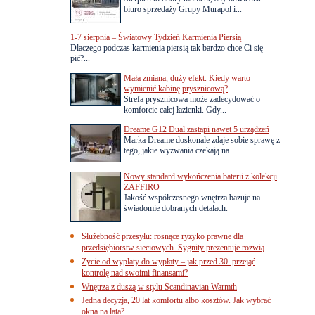
biuro sprzedaży Grupy Murapol i...
1-7 sierpnia – Światowy Tydzień Karmienia Piersią
Dlaczego podczas karmienia piersią tak bardzo chce Ci się
pić?...
Mała zmiana, duży efekt. Kiedy warto
wymienić kabinę prysznicową?
Strefa prysznicowa może zadecydować o
komforcie całej łazienki. Gdy...
Dreame G12 Dual zastąpi nawet 5 urządzeń
Marka Dreame doskonale zdaje sobie sprawę z
tego, jakie wyzwania czekają na...
Nowy standard wykończenia baterii z kolekcji
ZAFFIRO
Jakość współczesnego wnętrza bazuje na
świadomie dobranych detalach.
Służebność przesyłu: rosnące ryzyko prawne dla
przedsiębiorstw sieciowych. Sygnity prezentuje rozwią
Życie od wypłaty do wypłaty – jak przed 30. przejąć
kontrolę nad swoimi finansami?
Wnętrza z duszą w stylu Scandinavian Warmth
Jedna decyzja, 20 lat komfortu albo kosztów. Jak wybrać
okna na lata?