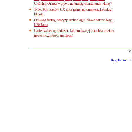
Cieśniny Ormuz wpływa na branżę chemii budowlanej?
Tylko 6% liderów CX chce pełnej automatyzacji obsługi
klienta
Odwaga formy, precyzja technologii. Nowe baterie Kay i
L20 Roca
Łazienka bez ograniczeń. Jak innowacyjna toaleta otwiera
nowe możliwości aranżacji?
© 
Regulamin i Po