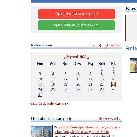
Karta
Opublikuj własny artykuł
Opublikuj artykuł z linkami
Kalendarium
dodaj wydarzenie »
Arty
«
Styczeń 2022
»
Pon
Wto
Śro
Czw
Pią
Sob
Nie
1
2
3
4
5
6
7
8
9
10
11
12
13
14
15
16
17
18
19
20
21
22
23
24
25
26
27
28
29
30
31
Przejdź do kalendarium »
Ostatnio dodane artykuły
dodaj artykuł »
Przyjdź do biura sprzedaży i wynegocjuj swój
pakiet korzyści do nowego mieszkania
Sierpień to dobry moment, aby odwiedzić