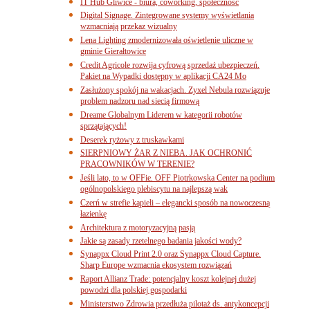
IT Hub Gliwice - biura, coworking, społeczność
Digital Signage. Zintegrowane systemy wyświetlania
wzmacniają przekaz wizualny
Lena Lighting zmodernizowała oświetlenie uliczne w
gminie Gierałtowice
Credit Agricole rozwija cyfrową sprzedaż ubezpieczeń.
Pakiet na Wypadki dostępny w aplikacji CA24 Mo
Zasłużony spokój na wakacjach. Zyxel Nebula rozwiązuje
problem nadzoru nad siecią firmową
Dreame Globalnym Liderem w kategorii robotów
sprzątających!
Deserek ryżowy z truskawkami
SIERPNIOWY ŻAR Z NIEBA. JAK OCHRONIĆ
PRACOWNIKÓW W TERENIE?
Jeśli lato, to w OFFie. OFF Piotrkowska Center na podium
ogólnopolskiego plebiscytu na najlepszą wak
Czerń w strefie kąpieli – elegancki sposób na nowoczesną
łazienkę
Architektura z motoryzacyjną pasją
Jakie są zasady rzetelnego badania jakości wody?
Synappx Cloud Print 2.0 oraz Synappx Cloud Capture.
Sharp Europe wzmacnia ekosystem rozwiązań
Raport Allianz Trade: potencjalny koszt kolejnej dużej
powodzi dla polskiej gospodarki
Ministerstwo Zdrowia przedłuża pilotaż ds. antykoncepcji