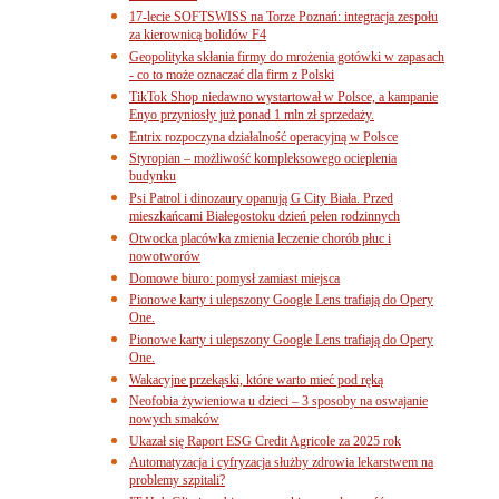
17-lecie SOFTSWISS na Torze Poznań: integracja zespołu
za kierownicą bolidów F4
Geopolityka skłania firmy do mrożenia gotówki w zapasach
- co to może oznaczać dla firm z Polski
TikTok Shop niedawno wystartował w Polsce, a kampanie
Enyo przyniosły już ponad 1 mln zł sprzedaży.
Entrix rozpoczyna działalność operacyjną w Polsce
Styropian – możliwość kompleksowego ocieplenia
budynku
Psi Patrol i dinozaury opanują G City Biała. Przed
mieszkańcami Białegostoku dzień pełen rodzinnych
Otwocka placówka zmienia leczenie chorób płuc i
nowotworów
Domowe biuro: pomysł zamiast miejsca
Pionowe karty i ulepszony Google Lens trafiają do Opery
One.
Pionowe karty i ulepszony Google Lens trafiają do Opery
One.
Wakacyjne przekąski, które warto mieć pod ręką
Neofobia żywieniowa u dzieci – 3 sposoby na oswajanie
nowych smaków
Ukazał się Raport ESG Credit Agricole za 2025 rok
Automatyzacja i cyfryzacja służby zdrowia lekarstwem na
problemy szpitali?