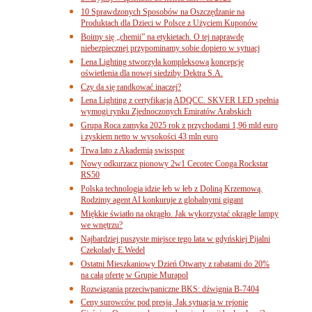
10 Sprawdzonych Sposobów na Oszczędzanie na
Produktach dla Dzieci w Polsce z Użyciem Kuponów
Boimy się „chemii” na etykietach. O tej naprawdę
niebezpiecznej przypominamy sobie dopiero w sytuacj
Lena Lighting stworzyła kompleksową koncepcję
oświetlenia dla nowej siedziby Dektra S.A.
Czy da się randkować inaczej?
Lena Lighting z certyfikacją ADQCC. SKVER LED spełnia
wymogi rynku Zjednoczonych Emiratów Arabskich
Grupa Roca zamyka 2025 rok z przychodami 1,96 mld euro
i zyskiem netto w wysokości 43 mln euro
Trwa lato z Akademią swisspor
Nowy odkurzacz pionowy 2w1 Cecotec Conga Rockstar
RS50
Polska technologia idzie łeb w łeb z Doliną Krzemową.
Rodzimy agent AI konkuruje z globalnymi gigant
Miękkie światło na okrągło. Jak wykorzystać okrągłe lampy
we wnętrzu?
Najbardziej puszyste miejsce tego lata w gdyńskiej Pijalni
Czekolady E.Wedel
Ostatni Mieszkaniowy Dzień Otwarty z rabatami do 20%
na całą ofertę w Grupie Murapol
Rozwiązania przeciwpaniczne BKS: dźwignia B-7404
Ceny surowców pod presją. Jak sytuacja w rejonie