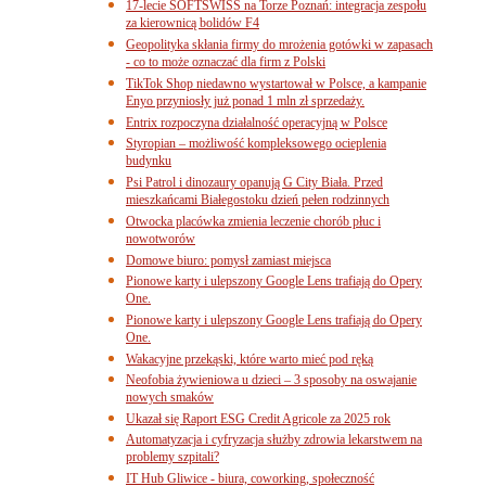
17-lecie SOFTSWISS na Torze Poznań: integracja zespołu
za kierownicą bolidów F4
Geopolityka skłania firmy do mrożenia gotówki w zapasach
- co to może oznaczać dla firm z Polski
TikTok Shop niedawno wystartował w Polsce, a kampanie
Enyo przyniosły już ponad 1 mln zł sprzedaży.
Entrix rozpoczyna działalność operacyjną w Polsce
Styropian – możliwość kompleksowego ocieplenia
budynku
Psi Patrol i dinozaury opanują G City Biała. Przed
mieszkańcami Białegostoku dzień pełen rodzinnych
Otwocka placówka zmienia leczenie chorób płuc i
nowotworów
Domowe biuro: pomysł zamiast miejsca
Pionowe karty i ulepszony Google Lens trafiają do Opery
One.
Pionowe karty i ulepszony Google Lens trafiają do Opery
One.
Wakacyjne przekąski, które warto mieć pod ręką
Neofobia żywieniowa u dzieci – 3 sposoby na oswajanie
nowych smaków
Ukazał się Raport ESG Credit Agricole za 2025 rok
Automatyzacja i cyfryzacja służby zdrowia lekarstwem na
problemy szpitali?
IT Hub Gliwice - biura, coworking, społeczność