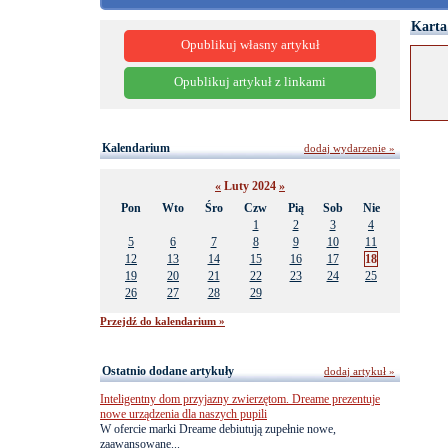
Karta
Opublikuj własny artykuł
Opublikuj artykuł z linkami
Kalendarium
dodaj wydarzenie »
«
Luty 2024
»
Pon
Wto
Śro
Czw
Pią
Sob
Nie
1
2
3
4
5
6
7
8
9
10
11
12
13
14
15
16
17
18
19
20
21
22
23
24
25
26
27
28
29
Przejdź do kalendarium »
Ostatnio dodane artykuły
dodaj artykuł »
Inteligentny dom przyjazny zwierzętom. Dreame prezentuje
nowe urządzenia dla naszych pupili
W ofercie marki Dreame debiutują zupełnie nowe,
zaawansowane...