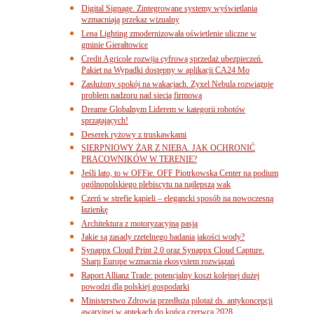
Digital Signage. Zintegrowane systemy wyświetlania
wzmacniają przekaz wizualny
Lena Lighting zmodernizowała oświetlenie uliczne w
gminie Gierałtowice
Credit Agricole rozwija cyfrową sprzedaż ubezpieczeń.
Pakiet na Wypadki dostępny w aplikacji CA24 Mo
Zasłużony spokój na wakacjach. Zyxel Nebula rozwiązuje
problem nadzoru nad siecią firmową
Dreame Globalnym Liderem w kategorii robotów
sprzątających!
Deserek ryżowy z truskawkami
SIERPNIOWY ŻAR Z NIEBA. JAK OCHRONIĆ
PRACOWNIKÓW W TERENIE?
Jeśli lato, to w OFFie. OFF Piotrkowska Center na podium
ogólnopolskiego plebiscytu na najlepszą wak
Czerń w strefie kąpieli – elegancki sposób na nowoczesną
łazienkę
Architektura z motoryzacyjną pasją
Jakie są zasady rzetelnego badania jakości wody?
Synappx Cloud Print 2.0 oraz Synappx Cloud Capture.
Sharp Europe wzmacnia ekosystem rozwiązań
Raport Allianz Trade: potencjalny koszt kolejnej dużej
powodzi dla polskiej gospodarki
Ministerstwo Zdrowia przedłuża pilotaż ds. antykoncepcji
awaryjnej w aptekach do końca czerwca 2028