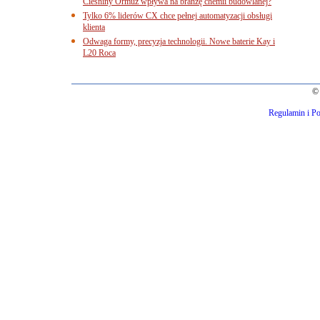
Cieśniny Ormuz wpływa na branżę chemii budowlanej?
Tylko 6% liderów CX chce pełnej automatyzacji obsługi
klienta
Odwaga formy, precyzja technologii. Nowe baterie Kay i
L20 Roca
© 
Regulamin i Po