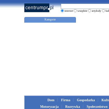
internet
wszędzie
artykuły
ka
Kategorie
Dom
Firma
Gospodarka
Kult
Motoryzacja
Rozrywka
Społeczeństwo