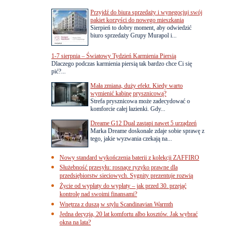
Przyjdź do biura sprzedaży i wynegocjuj swój
pakiet korzyści do nowego mieszkania
Sierpień to dobry moment, aby odwiedzić
biuro sprzedaży Grupy Murapol i...
1-7 sierpnia – Światowy Tydzień Karmienia Piersią
Dlaczego podczas karmienia piersią tak bardzo chce Ci się
pić?...
Mała zmiana, duży efekt. Kiedy warto
wymienić kabinę prysznicową?
Strefa prysznicowa może zadecydować o
komforcie całej łazienki. Gdy...
Dreame G12 Dual zastąpi nawet 5 urządzeń
Marka Dreame doskonale zdaje sobie sprawę z
tego, jakie wyzwania czekają na...
Nowy standard wykończenia baterii z kolekcji ZAFFIRO
Służebność przesyłu: rosnące ryzyko prawne dla
przedsiębiorstw sieciowych. Sygnity prezentuje rozwią
Życie od wypłaty do wypłaty – jak przed 30. przejąć
kontrolę nad swoimi finansami?
Wnętrza z duszą w stylu Scandinavian Warmth
Jedna decyzja, 20 lat komfortu albo kosztów. Jak wybrać
okna na lata?