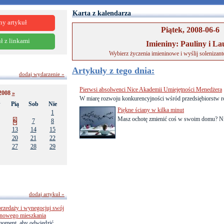
Karta z kalendarza
ny artykuł
Piątek, 2008-06-6
ł z linkami
Imieniny: Pauliny i La
Wybierz życzenia imieninowe i wyślij solenizan
Artykuły z tego dnia:
dodaj wydarzenie »
Pierwsi absolwenci Nice Akademii Umiejętności Menedżera
2008
»
W miarę rozwoju konkurencyjności wśród przedsiębiorstw ro
w
Pią
Sob
Nie
Piękne ściany w kilka minut
1
Masz ochotę zmienić coś w swoim domu? Nie 
6
7
8
13
14
15
20
21
22
27
28
29
dodaj artykuł »
przedaży i wynegocjuj swój
o nowego mieszkania
 moment, aby odwiedzić