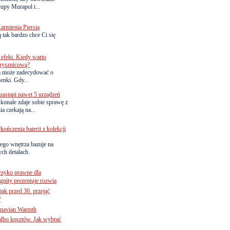
upy Murapol i...
armienia Piersią
 tak bardzo chce Ci się
efekt. Kiedy warto
rysznicową?
a może zadecydować o
ienki. Gdy...
astąpi nawet 5 urządzeń
onale zdaje sobie sprawę z
a czekają na...
ńczenia baterii z kolekcji
ego wnętrza bazuje na
ch detalach.
yzyko prawne dla
gnity prezentuje rozwią
jak przed 30. przejąć
?
inavian Warmth
 albo kosztów. Jak wybrać