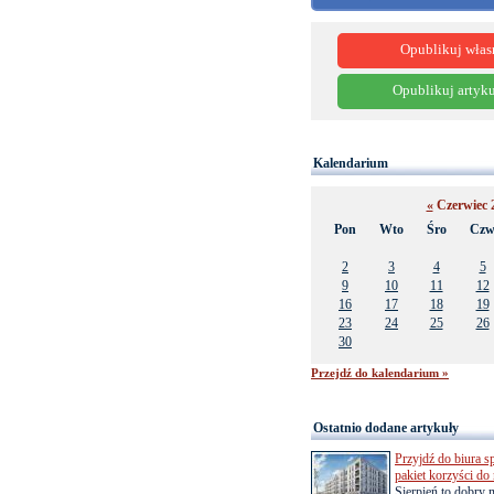
Opublikuj włas
Opublikuj artyku
Kalendarium
«
Czerwiec 
Pon
Wto
Śro
Cz
2
3
4
5
9
10
11
12
16
17
18
19
23
24
25
26
30
Przejdź do kalendarium »
Ostatnio dodane artykuły
Przyjdź do biura s
pakiet korzyści d
Sierpień to dobry