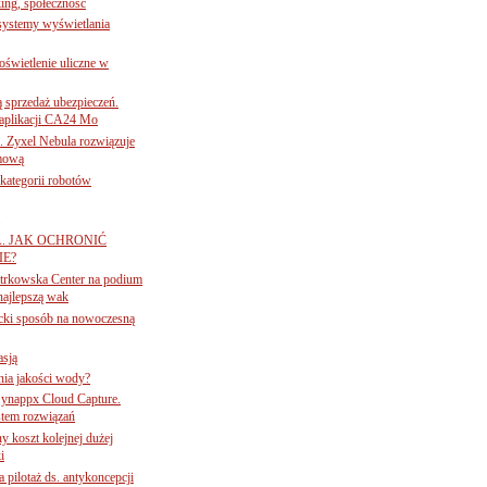
ing, społeczność
 systemy wyświetlania
świetlenie uliczne w
ą sprzedaż ubezpieczeń.
 aplikacji CA24 Mo
. Zyxel Nebula rozwiązuje
rmową
ategorii robotów
A. JAK OCHRONIĆ
E?
iotrkowska Center na podium
najlepszą wak
ancki sposób na nowoczesną
asją
ania jakości wody?
Synappx Cloud Capture.
tem rozwiązań
ny koszt kolejnej dużej
i
 pilotaż ds. antykoncepcji