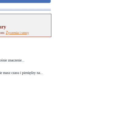
ury
tom:
Życzenia i smsy
śnie znaczenie...
masz czasu i pieniędzy na...