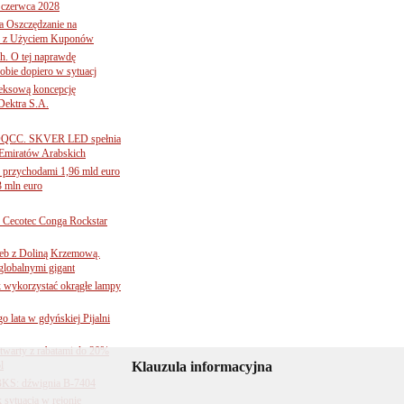
 czerwca 2028
 Oszczędzanie na
ce z Użyciem Kuponów
ch. O tej naprawdę
obie dopiero w sytuacj
leksową koncepcję
 Dektra S.A.
ą ADQCC. SKVER LED spełnia
Emiratów Arabskich
 przychodami 1,96 mld euro
3 mln euro
Cecotec Conga Rockstar
 łeb z Doliną Krzemową.
globalnymi gigant
k wykorzystać okrągłe lampy
go lata w gdyńskiej Pijalni
twarty z rabatami do 20%
l
Klauzula informacyjna
BKS: dźwignia B-7404
sytuacja w rejonie