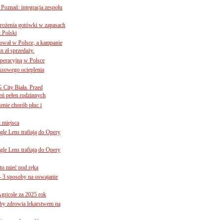
oznań: integracja zespołu
mrożenia gotówki w zapasach
z Polski
ował w Polsce, a kampanie
n zł sprzedaży.
operacyjną w Polsce
ksowego ocieplenia
G City Biała. Przed
eń pełen rodzinnych
nie chorób płuc i
 miejsca
le Lens trafiają do Opery
le Lens trafiają do Opery
to mieć pod ręką
– 3 sposoby na oswajanie
gricole za 2025 rok
żby zdrowia lekarstwem na