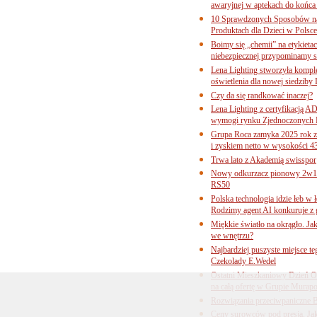
awaryjnej w aptekach do końca
10 Sprawdzonych Sposobów na
Produktach dla Dzieci w Pols
Boimy się „chemii” na etykieta
niebezpiecznej przypominamy s
Lena Lighting stworzyła komp
oświetlenia dla nowej siedziby
Czy da się randkować inaczej?
Lena Lighting z certyfikacj
wymogi rynku Zjednoczonych 
Grupa Roca zamyka 2025 rok z
i zyskiem netto w wysokości 4
Trwa lato z Akademią swisspor
Nowy odkurzacz pionowy 2w1 
RS50
Polska technologia idzie łeb w
Rodzimy agent AI konkuruje z 
Miękkie światło na okrągło. Ja
we wnętrzu?
Najbardziej puszyste miejsce te
Czekolady E.Wedel
Ostatni Mieszkaniowy Dzień O
na całą ofertę w Grupie Murapo
Rozwiązania przeciwpaniczne 
Ceny surowców pod presją. Jak 