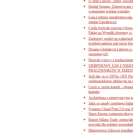
IT Hub Gliwice - biura, cowork
Digital Signage. Zintegrowane
wzmacniają przekaz wizualny
Lena Lighting zmodernizowała o
gminie Gierałtowice
Credit Agricole rozwija cyfrow
Pakiet na Wypadki dostępny w
Zasłużony spokój na wakacjach
problem nadzoru nad siecią fi
Dreame Globalnym Liderem w k
sprzątających!
Deserek ryżowy z truskawkami
SIERPNIOWY ŻAR Z NIEB
PRACOWNIKÓW W TERENI
Jeśli lato, to w OFFie. OFF P
ogólnopolskiego plebiscytu na 
Czerń w strefie kąpieli – eleg
łazienkę
Architektura z motoryzacyjną p
Jakie są zasady rzetelnego bad
Synappx Cloud Print 2.0 oraz 
Sharp Europe wzmacnia ekosys
Raport Allianz Trade: potencjal
powodzi dla polskiej gospodark
Ministerstwo Zdrowia przedłuża