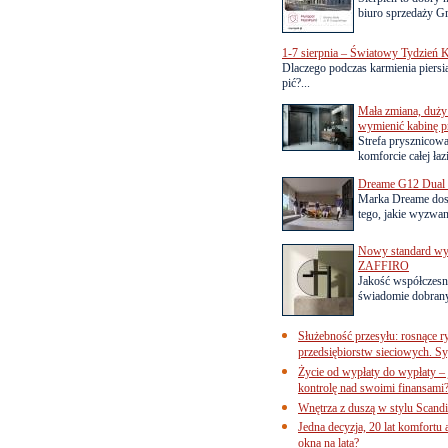
biuro sprzedaży Gr
1-7 sierpnia – Światowy Tydzień K
Dlaczego podczas karmienia piersią
pić?...
Mała zmiana, duży 
wymienić kabinę p
Strefa prysznicow
komforcie całej łaz
Dreame G12 Dual z
Marka Dreame dosk
tego, jakie wyzwani
Nowy standard wyko
ZAFFIRO
Jakość współczesn
świadomie dobrany
Służebność przesyłu: rosnące r
przedsiębiorstw sieciowych. Sy
Życie od wypłaty do wypłaty – 
kontrolę nad swoimi finansami
Wnętrza z duszą w stylu Scand
Jedna decyzja, 20 lat komfortu
okna na lata?