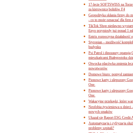
17-lecie SOFTSWISS na Torze P
za kierownicą bolidów F4
Geopolityka skłania firmy do 
- co to może oznaczać dla firm 
TikTok Shop niedawno wystart
Enyo przyniosły już ponad 1 ml
Entrix rozpoczyna działalność 
Styropian – możliwość komple
budynku
Psi Patrol i dinozaury opanują 
mieszkańcami Białegostoku dzi
Otwocka placówka zmienia lecze
nowotworów
Domowe biuro: pomysł zamiast
Pionowe karty i ulepszony Goog
One.
Pionowe karty i ulepszony Goog
One.
Wakacyjne przekąski, które war
Neofobia żywieniowa u dzieci 
nowych smaków
Ukazał się Raport ESG Credit A
Automatyzacja i cyfryzacja słu
problemy szpitali?