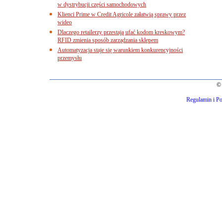
w dystrybucji części samochodowych
Klienci Prime w Credit Agricole załatwią sprawy przez
wideo
Dlaczego retailerzy przestają ufać kodom kreskowym?
RFID zmienia sposób zarządzania sklepem
Automatyzacja staje się warunkiem konkurencyjności
przemysłu
© 
Regulamin i Po