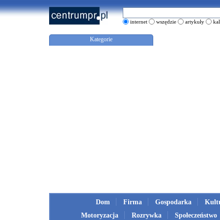
internet
wszędzie
artykuły
ka
Kategorie
Dom
Firma
Gospodarka
Kult
Motoryzacja
Rozrywka
Społeczeństwo