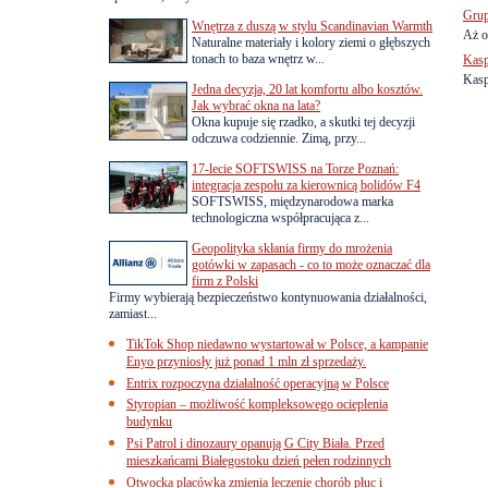
Grup
Wnętrza z duszą w stylu Scandinavian Warmth
Aż o
Naturalne materiały i kolory ziemi o głębszych
tonach to baza wnętrz w...
Kasp
Kasp
Jedna decyzja, 20 lat komfortu albo kosztów.
Jak wybrać okna na lata?
Okna kupuje się rzadko, a skutki tej decyzji
odczuwa codziennie. Zimą, przy...
17-lecie SOFTSWISS na Torze Poznań:
integracja zespołu za kierownicą bolidów F4
SOFTSWISS, międzynarodowa marka
technologiczna współpracująca z...
Geopolityka skłania firmy do mrożenia
gotówki w zapasach - co to może oznaczać dla
firm z Polski
Firmy wybierają bezpieczeństwo kontynuowania działalności,
zamiast...
TikTok Shop niedawno wystartował w Polsce, a kampanie
Enyo przyniosły już ponad 1 mln zł sprzedaży.
Entrix rozpoczyna działalność operacyjną w Polsce
Styropian – możliwość kompleksowego ocieplenia
budynku
Psi Patrol i dinozaury opanują G City Biała. Przed
mieszkańcami Białegostoku dzień pełen rodzinnych
Otwocka placówka zmienia leczenie chorób płuc i