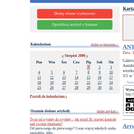
Karta
Dodaj własne wydarzenie
Opublikuj artykuł z linkami
Kalendarium
dodaj wydarzenie »
ANT
Data: 
«
Sierpień 2008
»
Galer
Pon
Wto
Śro
Czw
Pią
Sob
Nie
Antid
1
2
3
wtorku
4
5
6
7
8
9
10
3/5 w 
11
12
13
14
15
16
17
18
19
20
21
22
23
24
Nades
25
26
27
28
29
30
31
Wytw
http:
Przejdź do kalendarium »
Ostatnio dodane artykuły
dodaj artykuł »
Życie od wypłaty do wypłaty – jak przed 30. przejąć kontrolę
nad swoimi finansami?
Arty
Od pierwszego do pierwszego? Coraz więcej młodych szuka
sposobów, żeby...