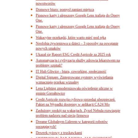
nowotworów
Domowe biuro: pomysł zamiast miejsca
Pionowe karty i ulepszony Google Lens trafiają do Opery
One.
Pionowe karty i ulepszony Google Lens trafiają do Opery
One.
Wakacyjne przekąski, które warto mieć pod ręką
Neofobia żywieniowa u dzieci – 3 sposoby na oswajanie
nowych smaków
Ukazał się Raport ESG Credit Agricole za 2025 rok
Automatyzacja i cyfryzacja służby zdrowia lekarstwem na
problemy szpitali?
IT Hub Gliwice - biura, coworking, społeczność
Digital Signage. Zintegrowane systemy wyświetlania
wzmacniają przekaz wizualny
Lena Lighting zmodernizowała oświetlenie uliczne w
gminie Gierałtowice
Credit Agricole rozwija cyfrową sprzedaż ubezpieczeń.
Pakiet na Wypadki dostępny w aplikacji CA24 Mo
Zasłużony spokój na wakacjach. Zyxel Nebula rozwiązuje
problem nadzoru nad siecią firmową
Dreame Globalnym Liderem w kategorii robotów
sprzątających!
Deserek ryżowy z truskawkami