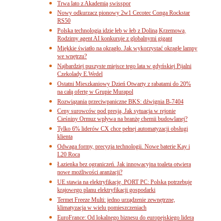
Trwa lato z Akademią swisspor
Nowy odkurzacz pionowy 2w1 Cecotec Conga Rockstar
RS50
Polska technologia idzie łeb w łeb z Doliną Krzemową.
Rodzimy agent AI konkuruje z globalnymi gigant
Miękkie światło na okrągło. Jak wykorzystać okrągłe lampy
we wnętrzu?
Najbardziej puszyste miejsce tego lata w gdyńskiej Pijalni
Czekolady E.Wedel
Ostatni Mieszkaniowy Dzień Otwarty z rabatami do 20%
na całą ofertę w Grupie Murapol
Rozwiązania przeciwpaniczne BKS: dźwignia B-7404
Ceny surowców pod presją. Jak sytuacja w rejonie
Cieśniny Ormuz wpływa na branżę chemii budowlanej?
Tylko 6% liderów CX chce pełnej automatyzacji obsługi
klienta
Odwaga formy, precyzja technologii. Nowe baterie Kay i
L20 Roca
Łazienka bez ograniczeń. Jak innowacyjna toaleta otwiera
nowe możliwości aranżacji?
UE stawia na elektryfikację. PORT PC: Polska potrzebuje
krajowego planu elektryfikacji gospodarki
Termet Freeze Multi: jedno urządzenie zewnętrzne,
klimatyzacja w wielu pomieszczeniach
EuroFrance: Od lokalnego biznesu do europejskiego lidera