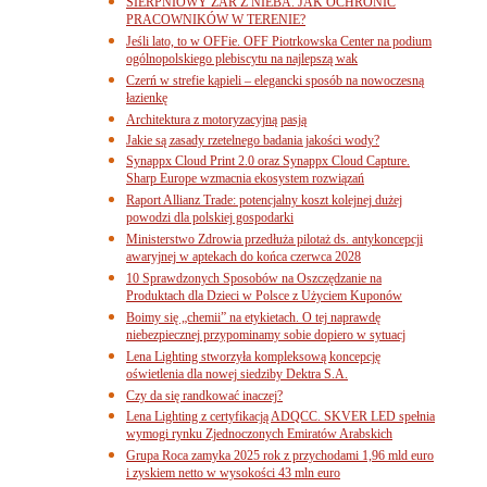
SIERPNIOWY ŻAR Z NIEBA. JAK OCHRONIĆ
PRACOWNIKÓW W TERENIE?
Jeśli lato, to w OFFie. OFF Piotrkowska Center na podium
ogólnopolskiego plebiscytu na najlepszą wak
Czerń w strefie kąpieli – elegancki sposób na nowoczesną
łazienkę
Architektura z motoryzacyjną pasją
Jakie są zasady rzetelnego badania jakości wody?
Synappx Cloud Print 2.0 oraz Synappx Cloud Capture.
Sharp Europe wzmacnia ekosystem rozwiązań
Raport Allianz Trade: potencjalny koszt kolejnej dużej
powodzi dla polskiej gospodarki
Ministerstwo Zdrowia przedłuża pilotaż ds. antykoncepcji
awaryjnej w aptekach do końca czerwca 2028
10 Sprawdzonych Sposobów na Oszczędzanie na
Produktach dla Dzieci w Polsce z Użyciem Kuponów
Boimy się „chemii” na etykietach. O tej naprawdę
niebezpiecznej przypominamy sobie dopiero w sytuacj
Lena Lighting stworzyła kompleksową koncepcję
oświetlenia dla nowej siedziby Dektra S.A.
Czy da się randkować inaczej?
Lena Lighting z certyfikacją ADQCC. SKVER LED spełnia
wymogi rynku Zjednoczonych Emiratów Arabskich
Grupa Roca zamyka 2025 rok z przychodami 1,96 mld euro
i zyskiem netto w wysokości 43 mln euro