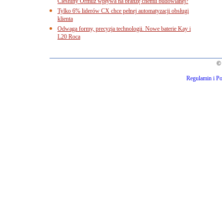
Cieśniny Ormuz wpływa na branżę chemii budowlanej?
Tylko 6% liderów CX chce pełnej automatyzacji obsługi
klienta
Odwaga formy, precyzja technologii. Nowe baterie Kay i
L20 Roca
© 
Regulamin i Po