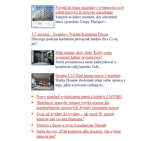
Przyjdź do biura sprzedaży i wynegocjuj swój
pakiet korzyści do nowego mieszkania
Sierpień to dobry moment, aby odwiedzić
biuro sprzedaży Grupy Murapol i...
1-7 sierpnia – Światowy Tydzień Karmienia Piersią
Dlaczego podczas karmienia piersią tak bardzo chce Ci się
pić?...
Mała zmiana, duży efekt. Kiedy warto
wymienić kabinę prysznicową?
Strefa prysznicowa może zadecydować o
komforcie całej łazienki. Gdy...
Dreame G12 Dual zastąpi nawet 5 urządzeń
Marka Dreame doskonale zdaje sobie sprawę z
tego, jakie wyzwania czekają na...
Nowy standard wykończenia baterii z kolekcji ZAFFIRO
Służebność przesyłu: rosnące ryzyko prawne dla
przedsiębiorstw sieciowych. Sygnity prezentuje rozwią
Życie od wypłaty do wypłaty – jak przed 30. przejąć
kontrolę nad swoimi finansami?
Wnętrza z duszą w stylu Scandinavian Warmth
Jedna decyzja, 20 lat komfortu albo kosztów. Jak wybrać
okna na lata?