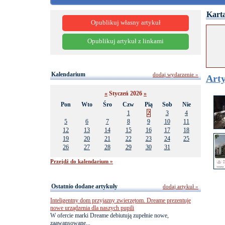
Karta
Opublikuj własny artykuł
Opublikuj artykuł z linkami
Kalendarium
dodaj wydarzenie »
Arty
«
Styczeń 2026
»
Pon
Wto
Śro
Czw
Pią
Sob
Nie
1
2
3
4
5
6
7
8
9
10
11
12
13
14
15
16
17
18
19
20
21
22
23
24
25
26
27
28
29
30
31
Przejdź do kalendarium »
Ostatnio dodane artykuły
dodaj artykuł »
Inteligentny dom przyjazny zwierzętom. Dreame prezentuje
nowe urządzenia dla naszych pupili
W ofercie marki Dreame debiutują zupełnie nowe,
zaawansowane...