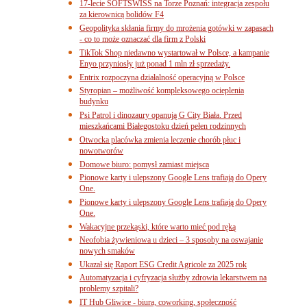
17-lecie SOFTSWISS na Torze Poznań: integracja zespołu
za kierownicą bolidów F4
Geopolityka skłania firmy do mrożenia gotówki w zapasach
- co to może oznaczać dla firm z Polski
TikTok Shop niedawno wystartował w Polsce, a kampanie
Enyo przyniosły już ponad 1 mln zł sprzedaży.
Entrix rozpoczyna działalność operacyjną w Polsce
Styropian – możliwość kompleksowego ocieplenia
budynku
Psi Patrol i dinozaury opanują G City Biała. Przed
mieszkańcami Białegostoku dzień pełen rodzinnych
Otwocka placówka zmienia leczenie chorób płuc i
nowotworów
Domowe biuro: pomysł zamiast miejsca
Pionowe karty i ulepszony Google Lens trafiają do Opery
One.
Pionowe karty i ulepszony Google Lens trafiają do Opery
One.
Wakacyjne przekąski, które warto mieć pod ręką
Neofobia żywieniowa u dzieci – 3 sposoby na oswajanie
nowych smaków
Ukazał się Raport ESG Credit Agricole za 2025 rok
Automatyzacja i cyfryzacja służby zdrowia lekarstwem na
problemy szpitali?
IT Hub Gliwice - biura, coworking, społeczność