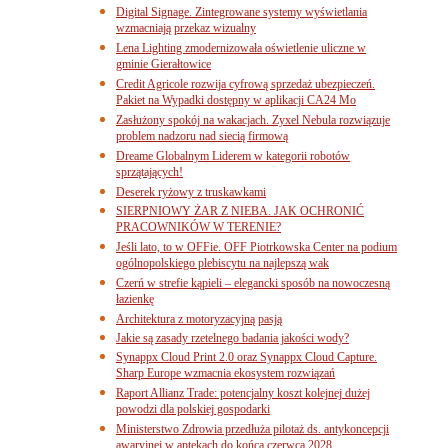
Digital Signage. Zintegrowane systemy wyświetlania
wzmacniają przekaz wizualny
Lena Lighting zmodernizowała oświetlenie uliczne w
gminie Gierałtowice
Credit Agricole rozwija cyfrową sprzedaż ubezpieczeń.
Pakiet na Wypadki dostępny w aplikacji CA24 Mo
Zasłużony spokój na wakacjach. Zyxel Nebula rozwiązuje
problem nadzoru nad siecią firmową
Dreame Globalnym Liderem w kategorii robotów
sprzątających!
Deserek ryżowy z truskawkami
SIERPNIOWY ŻAR Z NIEBA. JAK OCHRONIĆ
PRACOWNIKÓW W TERENIE?
Jeśli lato, to w OFFie. OFF Piotrkowska Center na podium
ogólnopolskiego plebiscytu na najlepszą wak
Czerń w strefie kąpieli – elegancki sposób na nowoczesną
łazienkę
Architektura z motoryzacyjną pasją
Jakie są zasady rzetelnego badania jakości wody?
Synappx Cloud Print 2.0 oraz Synappx Cloud Capture.
Sharp Europe wzmacnia ekosystem rozwiązań
Raport Allianz Trade: potencjalny koszt kolejnej dużej
powodzi dla polskiej gospodarki
Ministerstwo Zdrowia przedłuża pilotaż ds. antykoncepcji
awaryjnej w aptekach do końca czerwca 2028