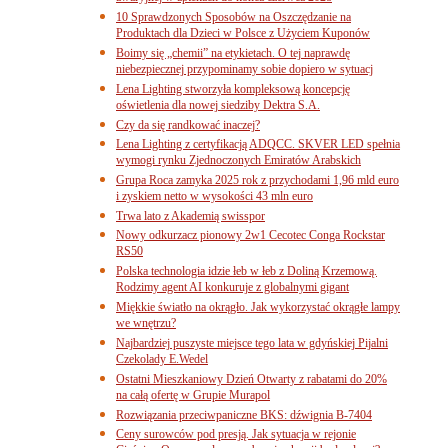
10 Sprawdzonych Sposobów na Oszczędzanie na
Produktach dla Dzieci w Polsce z Użyciem Kuponów
Boimy się „chemii” na etykietach. O tej naprawdę
niebezpiecznej przypominamy sobie dopiero w sytuacj
Lena Lighting stworzyła kompleksową koncepcję
oświetlenia dla nowej siedziby Dektra S.A.
Czy da się randkować inaczej?
Lena Lighting z certyfikacją ADQCC. SKVER LED spełnia
wymogi rynku Zjednoczonych Emiratów Arabskich
Grupa Roca zamyka 2025 rok z przychodami 1,96 mld euro
i zyskiem netto w wysokości 43 mln euro
Trwa lato z Akademią swisspor
Nowy odkurzacz pionowy 2w1 Cecotec Conga Rockstar
RS50
Polska technologia idzie łeb w łeb z Doliną Krzemową.
Rodzimy agent AI konkuruje z globalnymi gigant
Miękkie światło na okrągło. Jak wykorzystać okrągłe lampy
we wnętrzu?
Najbardziej puszyste miejsce tego lata w gdyńskiej Pijalni
Czekolady E.Wedel
Ostatni Mieszkaniowy Dzień Otwarty z rabatami do 20%
na całą ofertę w Grupie Murapol
Rozwiązania przeciwpaniczne BKS: dźwignia B-7404
Ceny surowców pod presją. Jak sytuacja w rejonie