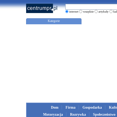
internet
wszędzie
artykuły
ka
Kategorie
Dom
Firma
Gospodarka
Kult
Motoryzacja
Rozrywka
Społeczeństwo