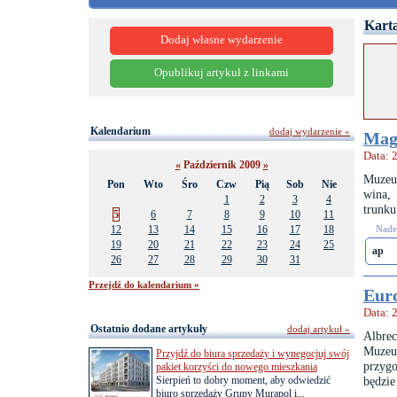
Karta
Dodaj własne wydarzenie
Opublikuj artykuł z linkami
Kalendarium
dodaj wydarzenie »
Magi
Data: 
«
Październik 2009
»
Muzeum
Pon
Wto
Śro
Czw
Pią
Sob
Nie
wina,
1
2
3
4
trunku
5
6
7
8
9
10
11
12
13
14
15
16
17
18
Nades
19
20
21
22
23
24
25
ap
26
27
28
29
30
31
Przejdź do kalendarium »
Euro
Data: 
Ostatnio dodane artykuły
dodaj artykuł »
Albrec
Muzeu
Przyjdź do biura sprzedaży i wynegocjuj swój
przyg
pakiet korzyści do nowego mieszkania
Sierpień to dobry moment, aby odwiedzić
będzie
biuro sprzedaży Grupy Murapol i...