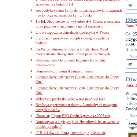
za kierownicą bolidów F4
ap
Geopolityka skłania firmy do mrożenia gotówki w zapasach
- co to może oznaczać dla firm z Polski
Obsz
TikTok Shop niedawno wystartował w Polsce, a kampanie
Data: 
Enyo przyniosły już ponad 1 mln zł sprzedaży.
Entrix rozpoczyna działalność operacyjną w Polsce
Od 25
Styropian – możliwość kompleksowego ocieplenia
przyg
budynku
2009. 
Psi Patrol i dinozaury opanują G City Biała. Przed
Kopaln
mieszkańcami Białegostoku dzień pełen rodzinnych
Nades
Otwocka placówka zmienia leczenie chorób płuc i
ap
nowotworów
Domowe biuro: pomysł zamiast miejsca
Pionowe karty i ulepszony Google Lens trafiają do Opery
Otw
One.
Data: 
Pionowe karty i ulepszony Google Lens trafiają do Opery
One.
W pią
Dolin
Wakacyjne przekąski, które warto mieć pod ręką
polski
Neofobia żywieniowa u dzieci – 3 sposoby na oswajanie
Zespo
nowych smaków
Ukazał się Raport ESG Credit Agricole za 2025 rok
Nades
Automatyzacja i cyfryzacja służby zdrowia lekarstwem na
Żmigr
problemy szpitali?
http:
IT Hub Gliwice - biura, coworking, społeczność