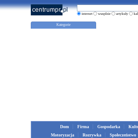
internet
wszędzie
artykuły
ka
Kategorie
Dom
Firma
Gospodarka
Kult
Motoryzacja
Rozrywka
Społeczeństwo