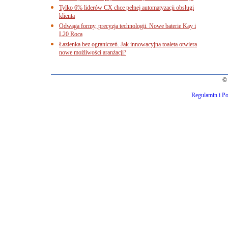
Tylko 6% liderów CX chce pełnej automatyzacji obsługi
klienta
Odwaga formy, precyzja technologii. Nowe baterie Kay i
L20 Roca
Łazienka bez ograniczeń. Jak innowacyjna toaleta otwiera
nowe możliwości aranżacji?
© 
Regulamin i Po