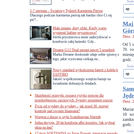
Nades
ap
1-7 sierpnia – Światowy Tydzień Karmienia Piersią
Dlaczego podczas karmienia piersią tak bardzo chce Ci się
pić?...
Maj 
Mała zmiana, duży efekt. Kiedy warto
Gór
wymienić kabinę prysznicową?
Data: 
Strefa prysznicowa może zadecydować o
komforcie całej łazienki. Gdy...
Od 5 s
70. ro
Dreame G12 Dual zastąpi nawet 5 urządzeń
miesię
Marka Dreame doskonale zdaje sobie sprawę z
tego, jakie wyzwania czekają na...
godz. 
Nades
Nowy standard wykończenia baterii z kolekcji
ap
ZAFFIRO
Jakość współczesnego wnętrza bazuje na
świadomie dobranych detalach.
Samo
Jędr
Służebność przesyłu: rosnące ryzyko prawne dla
przedsiębiorstw sieciowych. Sygnity prezentuje rozwią
Data: 
Życie od wypłaty do wypłaty – jak przed 30. przejąć
Marian
kontrolę nad swoimi finansami?
10 wr
Wnętrza z duszą w stylu Scandinavian Warmth
zamkni
Jedna decyzja, 20 lat komfortu albo kosztów. Jak wybrać
godz. 
okna na lata?
Nades
17-lecie SOFTSWISS na Torze Poznań: integracja zespołu