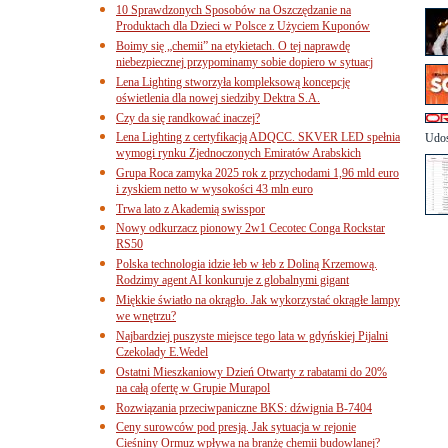
10 Sprawdzonych Sposobów na Oszczędzanie na
Produktach dla Dzieci w Polsce z Użyciem Kuponów
Boimy się „chemii” na etykietach. O tej naprawdę
niebezpiecznej przypominamy sobie dopiero w sytuacj
Lena Lighting stworzyła kompleksową koncepcję
oświetlenia dla nowej siedziby Dektra S.A.
Czy da się randkować inaczej?
Lena Lighting z certyfikacją ADQCC. SKVER LED spełnia
Udos
wymogi rynku Zjednoczonych Emiratów Arabskich
Grupa Roca zamyka 2025 rok z przychodami 1,96 mld euro
i zyskiem netto w wysokości 43 mln euro
Trwa lato z Akademią swisspor
Nowy odkurzacz pionowy 2w1 Cecotec Conga Rockstar
RS50
Polska technologia idzie łeb w łeb z Doliną Krzemową.
Rodzimy agent AI konkuruje z globalnymi gigant
Miękkie światło na okrągło. Jak wykorzystać okrągłe lampy
we wnętrzu?
Najbardziej puszyste miejsce tego lata w gdyńskiej Pijalni
Czekolady E.Wedel
Ostatni Mieszkaniowy Dzień Otwarty z rabatami do 20%
na całą ofertę w Grupie Murapol
Rozwiązania przeciwpaniczne BKS: dźwignia B-7404
Ceny surowców pod presją. Jak sytuacja w rejonie
Cieśniny Ormuz wpływa na branżę chemii budowlanej?