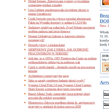
Digital Signage. Zintegrowane systemy wyświetlania
wzmacniają przekaz wizualny
Lena Lighting zmodernizowała oświetlenie uliczne w
gminie Gierałtowice
Bezp
Credit Agricole rozwija cyfrową sprzedaż ubezpieczeń.
DO
Pakiet na Wypadki dostępny w aplikacji CA24 Mo
Data: 
Zasłużony spokój na wakacjach. Zyxel Nebula rozwiązuje
problem nadzoru nad siecią firmową
Włosk
31.10.
Dreame Globalnym Liderem w kategorii robotów
sprzątających!
kondy
kiedy 
Deserek ryżowy z truskawkami
SIERPNIOWY ŻAR Z NIEBA. JAK OCHRONIĆ
Nades
PRACOWNIKÓW W TERENIE?
DOR
Jeśli lato, to w OFFie. OFF Piotrkowska Center na podium
http:
ogólnopolskiego plebiscytu na najlepszą wak
Czerń w strefie kąpieli – elegancki sposób na nowoczesną
łazienkę
Architektura z motoryzacyjną pasją
Jakie są zasady rzetelnego badania jakości wody?
Arty
Synappx Cloud Print 2.0 oraz Synappx Cloud Capture.
Sharp Europe wzmacnia ekosystem rozwiązań
Raport Allianz Trade: potencjalny koszt kolejnej dużej
powodzi dla polskiej gospodarki
Ministerstwo Zdrowia przedłuża pilotaż ds. antykoncepcji
awaryjnej w aptekach do końca czerwca 2028