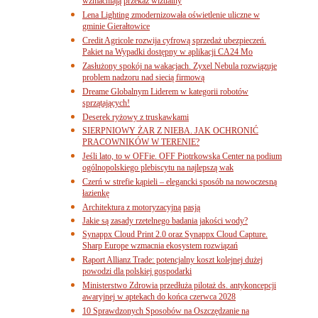
wzmacniają przekaz wizualny
Lena Lighting zmodernizowała oświetlenie uliczne w
gminie Gierałtowice
Credit Agricole rozwija cyfrową sprzedaż ubezpieczeń.
Pakiet na Wypadki dostępny w aplikacji CA24 Mo
Zasłużony spokój na wakacjach. Zyxel Nebula rozwiązuje
problem nadzoru nad siecią firmową
Dreame Globalnym Liderem w kategorii robotów
sprzątających!
Deserek ryżowy z truskawkami
SIERPNIOWY ŻAR Z NIEBA. JAK OCHRONIĆ
PRACOWNIKÓW W TERENIE?
Jeśli lato, to w OFFie. OFF Piotrkowska Center na podium
ogólnopolskiego plebiscytu na najlepszą wak
Czerń w strefie kąpieli – elegancki sposób na nowoczesną
łazienkę
Architektura z motoryzacyjną pasją
Jakie są zasady rzetelnego badania jakości wody?
Synappx Cloud Print 2.0 oraz Synappx Cloud Capture.
Sharp Europe wzmacnia ekosystem rozwiązań
Raport Allianz Trade: potencjalny koszt kolejnej dużej
powodzi dla polskiej gospodarki
Ministerstwo Zdrowia przedłuża pilotaż ds. antykoncepcji
awaryjnej w aptekach do końca czerwca 2028
10 Sprawdzonych Sposobów na Oszczędzanie na