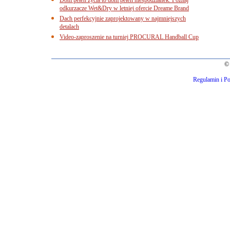
odkurzacze Wet&Dry w letniej ofercie Dreame Brand
Dach perfekcyjnie zaprojektowany w najmniejszych
detalach
Video-zaproszenie na turniej PROCURAL Handball Cup
© 
Regulamin i Po