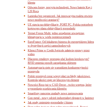
klienta
Odwaga formy, precyzja technologii. Nowe baterie Kay i
L20 Roca
Łazienka bez ograniczeń. Jak innowacyjna toaleta otwiera
nowe możliwości aranżacji?
UE stawia na elektryfikację. PORT PC: Polska potrzebuje
krajowego planu elektryfikacji gospodarki
Termet Freeze Multi: jedno urządzenie zewnętrzne,
klimatyzacja w wielu pomieszczeniach
EuroFrance: Od lokalnego biznesu do europejskiego lidera
w dystrybucji części samochodowych
Klienci Prime w Credit Agricole załatwią sprawy przez
wideo
Dlaczego retailerzy przestają ufać kodom kreskowym?
RFID zmienia sposób zarządzania sklepem
Automatyzacja staje się warunkiem konkurencyjności
przemysłu
Polski przemysł coraz więcej płaci za błędy jakościowe.
Kontrola jakości staje się kluczowym element
Nowości Roca już w CAD Decor - twórz wnętrza, które
wyprzedzają oczekiwania klientów
Smartfony pancerne znalazły nowe zastosowania
Gun metal - nowy odcień industrialnej elegancji w łazience
Jak upały zmieniają gospodarkę i biznes
Dom pełen życia to dom pełen niespodzianek. Poznaj