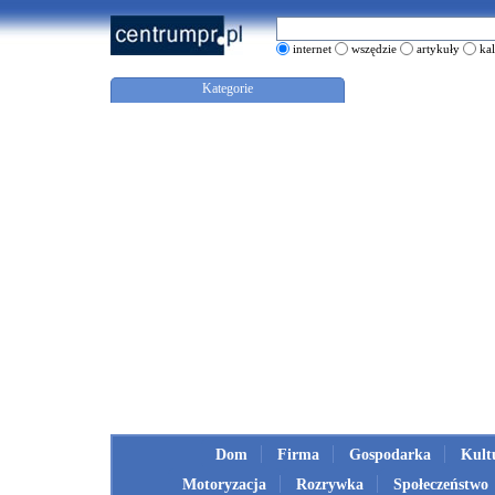
internet
wszędzie
artykuły
ka
Kategorie
Dom
Firma
Gospodarka
Kult
Motoryzacja
Rozrywka
Społeczeństwo