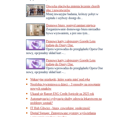
Otwocka placówka zmienia leczenie chorób
płuc i nowotworów
Mniej inwazyjne badania, krótszy pobyt w
szpitalu i szybszy dostęp do...
Domowe biuro: pomysł zamiast miejsca
Zorganizowanie domowego biura nierzadko
bywa wyzwaniem, a jest ono tym...
Pionowe karty i ulepszony Google Lens
trafiają do Opery One.
Opera wprowadza do przeglądarki Opera One
nowy, opcjonalny układ kart –...
Pionowe karty i ulepszony Google Lens
trafiają do Opery One.
Opera wprowadza do przeglądarki Opera One
nowy, opcjonalny układ kart –...
Wakacyjne przekąski, które warto mieć pod ręką
Neofobia żywieniowa u dzieci – 3 sposoby na oswajanie
nowych smaków
Ukazał się Raport ESG Credit Agricole za 2025 rok
Automatyzacja i cyfryzacja służby zdrowia lekarstwem na
problemy szpitali?
IT Hub Gliwice - biura, coworking, społeczność
Digital Signage. Zintegrowane systemy wyświetlania