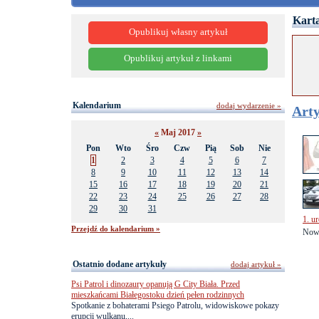
Karta
Opublikuj własny artykuł
Opublikuj artykuł z linkami
Kalendarium
dodaj wydarzenie »
Arty
«
Maj 2017
»
Pon
Wto
Śro
Czw
Pią
Sob
Nie
1
2
3
4
5
6
7
8
9
10
11
12
13
14
15
16
17
18
19
20
21
22
23
24
25
26
27
28
29
30
31
1. u
Przejdź do kalendarium »
Nowa
Ostatnio dodane artykuły
dodaj artykuł »
Psi Patrol i dinozaury opanują G City Biała. Przed
mieszkańcami Białegostoku dzień pełen rodzinnych
Spotkanie z bohaterami Psiego Patrolu, widowiskowe pokazy
erupcji wulkanu,...