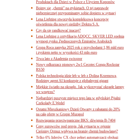
Produktach dla Dzieci w Polsce z Użyciem Kuponów
Boimy się „chemii” na etykietach. O tej naprawdę
niebezpiecznej przypominamy sobie dopiero w sytuacj
Lena Lighting stworzyła kompleksową koncepcję
oświetlenia dla nowej siedziby Dektra S.A.
Czy da się randkować inaczej?
Lena Lighting z certyfikacją ADQCC. SKVER LED spełnia
wymogi rynku Zjednoczonych Emiratów Arabskich
Grupa Roca zamyka 2025 rok z przychodami 1,96 mld euro
i zyskiem netto w wysokości 43 mln euro
Trwa lato z Akademią swisspor
Nowy odkurzacz pionowy 2w1 Cecotec Conga Rockstar
RS50
Polska technologia idzie łeb w łeb z Doliną Krzemową.
Rodzimy agent AI konkuruje z globalnymi gigant
Miękkie światło na okrągło. Jak wykorzystać okrągłe lampy
we wnętrzu?
Najbardziej puszyste miejsce tego lata w gdyńskiej Pijalni
Czekolady E.Wedel
Ostatni Mieszkaniowy Dzień Otwarty z rabatami do 20%
na całą ofertę w Grupie Murapol
Rozwiązania przeciwpaniczne BKS: dźwignia B-7404
Ceny surowców pod presją. Jak sytuacja w rejonie
Cieśniny Ormuz wpływa na branżę chemii budowlanej?
Tylko 6% liderów CX chce pełnej automatyzacji obsługi