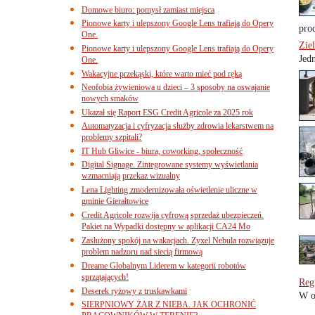
Domowe biuro: pomysł zamiast miejsca
Pionowe karty i ulepszony Google Lens trafiają do Opery
pro
One.
Zie
Pionowe karty i ulepszony Google Lens trafiają do Opery
Jed
One.
Wakacyjne przekąski, które warto mieć pod ręką
Neofobia żywieniowa u dzieci – 3 sposoby na oswajanie
nowych smaków
Ukazał się Raport ESG Credit Agricole za 2025 rok
Automatyzacja i cyfryzacja służby zdrowia lekarstwem na
problemy szpitali?
IT Hub Gliwice - biura, coworking, społeczność
Digital Signage. Zintegrowane systemy wyświetlania
wzmacniają przekaz wizualny
Lena Lighting zmodernizowała oświetlenie uliczne w
gminie Gierałtowice
Credit Agricole rozwija cyfrową sprzedaż ubezpieczeń.
Pakiet na Wypadki dostępny w aplikacji CA24 Mo
Zasłużony spokój na wakacjach. Zyxel Nebula rozwiązuje
problem nadzoru nad siecią firmową
Dreame Globalnym Liderem w kategorii robotów
sprzątających!
Reg
Deserek ryżowy z truskawkami
W o
SIERPNIOWY ŻAR Z NIEBA. JAK OCHRONIĆ