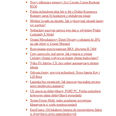
Nowy odkurzacz pionowy 2w1 Cecotec Conga Rockstar
RS50
Polska technologia idzie łeb w łeb z Doliną Krzemową.
Rodzimy agent AI konkuruje z globalnymi gigant
Miękkie światło na okrągło. Jak wykorzystać okrągłe lampy
we wnętrzu?
Najbardziej puszyste miejsce tego lata w gdyńskiej Pijalni
Czekolady E.Wedel
Ostatni Mieszkaniowy Dzień Otwarty z rabatami do 20%
na całą ofertę w Grupie Murapol
Rozwiązania przeciwpaniczne BKS: dźwignia B-7404
Ceny surowców pod presją. Jak sytuacja w rejonie
Cieśniny Ormuz wpływa na branżę chemii budowlanej?
Tylko 6% liderów CX chce pełnej automatyzacji obsługi
klienta
Odwaga formy, precyzja technologii. Nowe baterie Kay i
L20 Roca
Łazienka bez ograniczeń. Jak innowacyjna toaleta otwiera
nowe możliwości aranżacji?
UE stawia na elektryfikację. PORT PC: Polska potrzebuje
krajowego planu elektryfikacji gospodarki
Termet Freeze Multi: jedno urządzenie zewnętrzne,
klimatyzacja w wielu pomieszczeniach
EuroFrance: Od lokalnego biznesu do europejskiego lidera
w dystrybucji części samochodowych