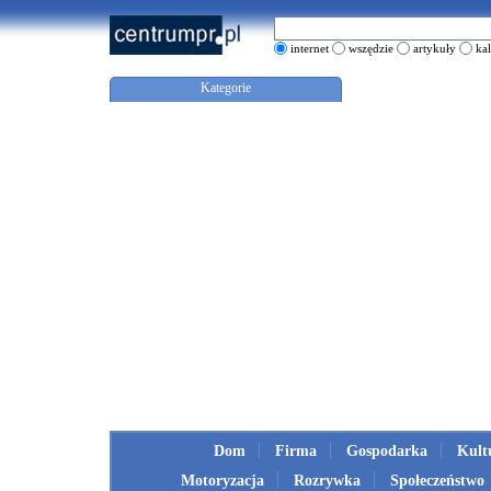
internet
wszędzie
artykuły
ka
Kategorie
Dom
Firma
Gospodarka
Kult
Motoryzacja
Rozrywka
Społeczeństwo