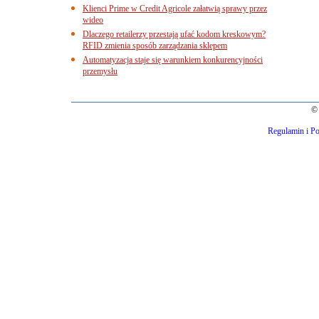
Klienci Prime w Credit Agricole załatwią sprawy przez
wideo
Dlaczego retailerzy przestają ufać kodom kreskowym?
RFID zmienia sposób zarządzania sklepem
Automatyzacja staje się warunkiem konkurencyjności
przemysłu
© 
Regulamin i Po