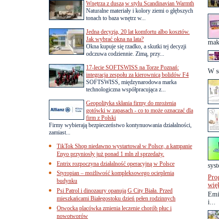
Wnętrza z duszą w stylu Scandinavian Warmth
Naturalne materiały i kolory ziemi o głębszych
tonach to baza wnętrz w...
Jedna decyzja, 20 lat komfortu albo kosztów.
Jak wybrać okna na lata?
maki
Okna kupuje się rzadko, a skutki tej decyzji
odczuwa codziennie. Zimą, przy...
17-lecie SOFTSWISS na Torze Poznań:
W s
integracja zespołu za kierownicą bolidów F4
SOFTSWISS, międzynarodowa marka
technologiczna współpracująca z...
Geopolityka skłania firmy do mrożenia
gotówki w zapasach - co to może oznaczać dla
firm z Polski
Firmy wybierają bezpieczeństwo kontynuowania działalności,
zamiast...
TikTok Shop niedawno wystartował w Polsce, a kampanie
Enyo przyniosły już ponad 1 mln zł sprzedaży.
Entrix rozpoczyna działalność operacyjną w Polsce
sys
Styropian – możliwość kompleksowego ocieplenia
Pro
budynku
wię
Psi Patrol i dinozaury opanują G City Biała. Przed
Emi
mieszkańcami Białegostoku dzień pełen rodzinnych
i...
Otwocka placówka zmienia leczenie chorób płuc i
nowotworów