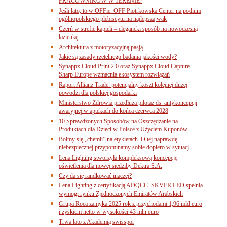
PRACOWNIKÓW W TERENIE?
Jeśli lato, to w OFFie. OFF Piotrkowska Center na podium
ogólnopolskiego plebiscytu na najlepszą wak
Czerń w strefie kąpieli – elegancki sposób na nowoczesną
łazienkę
Architektura z motoryzacyjną pasją
Jakie są zasady rzetelnego badania jakości wody?
Synappx Cloud Print 2.0 oraz Synappx Cloud Capture.
Sharp Europe wzmacnia ekosystem rozwiązań
Raport Allianz Trade: potencjalny koszt kolejnej dużej
powodzi dla polskiej gospodarki
Ministerstwo Zdrowia przedłuża pilotaż ds. antykoncepcji
awaryjnej w aptekach do końca czerwca 2028
10 Sprawdzonych Sposobów na Oszczędzanie na
Produktach dla Dzieci w Polsce z Użyciem Kuponów
Boimy się „chemii” na etykietach. O tej naprawdę
niebezpiecznej przypominamy sobie dopiero w sytuacj
Lena Lighting stworzyła kompleksową koncepcję
oświetlenia dla nowej siedziby Dektra S.A.
Czy da się randkować inaczej?
Lena Lighting z certyfikacją ADQCC. SKVER LED spełnia
wymogi rynku Zjednoczonych Emiratów Arabskich
Grupa Roca zamyka 2025 rok z przychodami 1,96 mld euro
i zyskiem netto w wysokości 43 mln euro
Trwa lato z Akademią swisspor