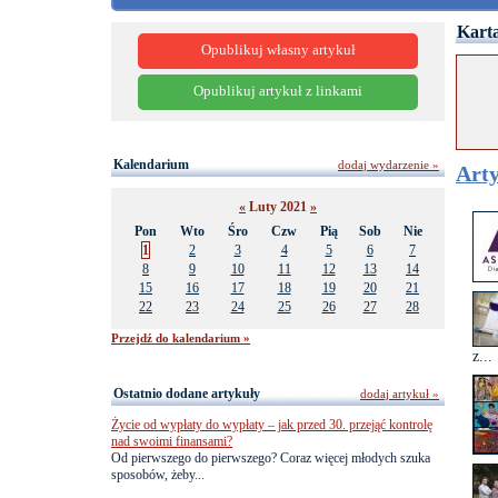
Karta
Opublikuj własny artykuł
Opublikuj artykuł z linkami
Kalendarium
dodaj wydarzenie »
Arty
«
Luty 2021
»
Pon
Wto
Śro
Czw
Pią
Sob
Nie
1
2
3
4
5
6
7
8
9
10
11
12
13
14
15
16
17
18
19
20
21
22
23
24
25
26
27
28
Przejdź do kalendarium »
z...
Ostatnio dodane artykuły
dodaj artykuł »
Życie od wypłaty do wypłaty – jak przed 30. przejąć kontrolę
nad swoimi finansami?
Od pierwszego do pierwszego? Coraz więcej młodych szuka
sposobów, żeby...