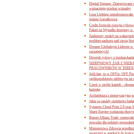
Digital Signage. Zintegrowane
wzmacniają przekaz wizualny
Lena Lighting zmodernizowała o
gminie Gierałtowice
Credit Agricole rozwija cyfrow
Pakiet na Wypadki dostępny w
Zasłużony spokój na wakacjach
problem nadzoru nad siecią fi
Dreame Globalnym Liderem w k
sprzątających!
Deserek ryżowy z truskawkami
SIERPNIOWY ŻAR Z NIEB
PRACOWNIKÓW W TERENI
Jeśli lato, to w OFFie. OFF P
ogólnopolskiego plebiscytu na 
Czerń w strefie kąpieli – eleg
łazienkę
Architektura z motoryzacyjną p
Jakie są zasady rzetelnego bad
Synappx Cloud Print 2.0 oraz 
Sharp Europe wzmacnia ekosys
Raport Allianz Trade: potencjal
powodzi dla polskiej gospodark
Ministerstwo Zdrowia przedłuża
awaryjnej w aptekach do końca