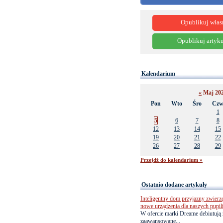
Opublikuj włas
Opublikuj artyku
Kalendarium
«
Maj 20
Pon
Wto
Śro
Cz
1
5
6
7
8
12
13
14
15
19
20
21
22
26
27
28
29
Przejdź do kalendarium »
Ostatnio dodane artykuły
Inteligentny dom przyjazny zwierz
nowe urządzenia dla naszych pupil
W ofercie marki Dreame debiutują 
zaawansowane...