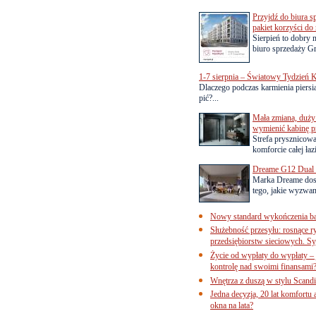
Przyjdź do biura s
pakiet korzyści d
Sierpień to dobry
biuro sprzedaży Gr
1-7 sierpnia – Światowy Tydzień K
Dlaczego podczas karmienia piersią
pić?...
Mała zmiana, duży 
wymienić kabinę p
Strefa prysznicow
komforcie całej łaz
Dreame G12 Dual z
Marka Dreame dosk
tego, jakie wyzwani
Nowy standard wykończenia ba
Służebność przesyłu: rosnące r
przedsiębiorstw sieciowych. Sy
Życie od wypłaty do wypłaty – 
kontrolę nad swoimi finansami
Wnętrza z duszą w stylu Scand
Jedna decyzja, 20 lat komfortu
okna na lata?