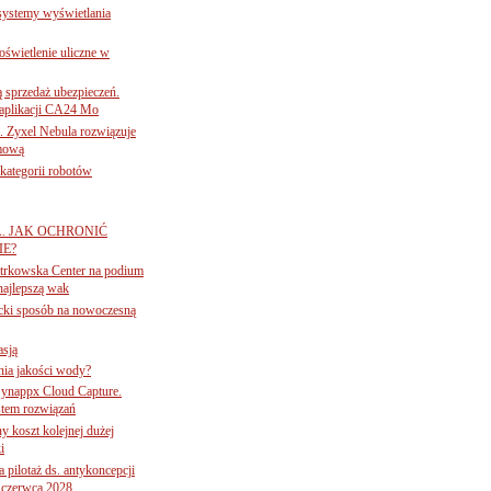
 systemy wyświetlania
świetlenie uliczne w
ą sprzedaż ubezpieczeń.
 aplikacji CA24 Mo
. Zyxel Nebula rozwiązuje
rmową
ategorii robotów
A. JAK OCHRONIĆ
E?
iotrkowska Center na podium
najlepszą wak
ancki sposób na nowoczesną
asją
ania jakości wody?
Synappx Cloud Capture.
tem rozwiązań
ny koszt kolejnej dużej
i
 pilotaż ds. antykoncepcji
 czerwca 2028