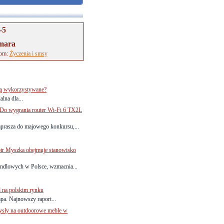
-5
emara
tom:
Życzenia i smsy
 są wykorzystywane?
lna dla...
. Do wygrania router Wi-Fi 6 TX2L
zaprasza do majowego konkursu,...
otr Myszka obejmuje stanowisko
andlowych w Polsce, wzmacnia...
 na polskim rynku
a. Najnowszy raport...
mysły na outdoorowe meble w