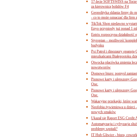
17-lecie SOFTSWISS na Torze P
za kierownicą bolidów F4
Geopolityka skłania firmy do 
- co to może oznaczać dla firm 
TikTok Shop niedawno wystart
Enyo przyniosły już ponad 1 ml
Entrix rozpoczyna działalność 
Styropian – możliwość komple
budynku
Psi Patrol i dinozaury opanują 
mieszkańcami Białegostoku dzi
Otwocka placówka zmienia lecze
nowotworów
Domowe biuro: pomysł zamiast
Pionowe karty i ulepszony Goog
One.
Pionowe karty i ulepszony Goog
One.
Wakacyjne przekąski, które war
Neofobia żywieniowa u dzieci 
nowych smaków
Ukazał się Raport ESG Credit A
Automatyzacja i cyfryzacja słu
problemy szpitali?
IT Hub Gliwice - biura, cowork