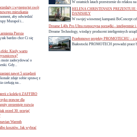
W ostatnich latach przestrzenie do relaksu n
przedaży i wynegocjuj swój
HELENA CHRISTENSEN PREZENTUJE: 
o nowego mieszkania
DANISHLY
 moment, aby odwiedzić
W swojej wiosennej kampanii BoConcept cele
upy Murapol i...
Dreame L40s Pro Ultra rozpoczyna porządki - inteligentnie i
Dreame Technology, wiodący producent inteligentnych urządz
armienia Piersią
 tak bardzo chce Ci się
Przełomowe projekty PROMOTECHU – z u
Białostocki PROMOTECH prowadzi prace ba
efekt. Kiedy warto
rysznicową?
a może zadecydować o
ienki. Gdy...
astąpi nawet 5 urządzeń
onale zdaje sobie sprawę z
a czekają na...
terii z kolekcji ZAFFIRO
yzyko prawne dla
gnity prezentuje rozwią
jak przed 30. przejąć
?
inavian Warmth
 albo kosztów. Jak wybrać