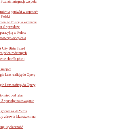
oznań: integracja zespołu
mrożenia gotówki w zapasach
z Polski
ował w Polsce, a kampanie
n zł sprzedaży.
operacyjną w Polsce
ksowego ocieplenia
G City Biała. Przed
eń pełen rodzinnych
nie chorób płuc i
 miejsca
le Lens trafiają do Opery
le Lens trafiają do Opery
to mieć pod ręką
– 3 sposoby na oswajanie
gricole za 2025 rok
żby zdrowia lekarstwem na
ing, społeczność