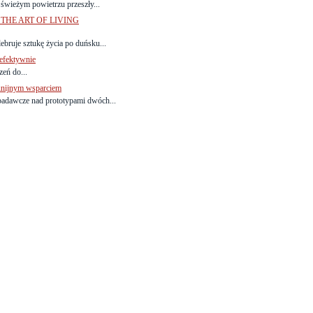
a świeżym powietrzu przeszły...
THE ART OF LIVING
bruje sztukę życia po duńsku...
 efektywnie
eń do...
nijnym wsparciem
dawcze nad prototypami dwóch...