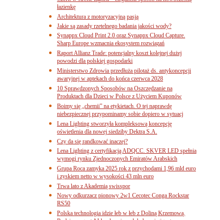
łazienkę
Architektura z motoryzacyjną pasją
Jakie są zasady rzetelnego badania jakości wody?
Synappx Cloud Print 2.0 oraz Synappx Cloud Capture.
Sharp Europe wzmacnia ekosystem rozwiązań
Raport Allianz Trade: potencjalny koszt kolejnej dużej
powodzi dla polskiej gospodarki
Ministerstwo Zdrowia przedłuża pilotaż ds. antykoncepcji
awaryjnej w aptekach do końca czerwca 2028
10 Sprawdzonych Sposobów na Oszczędzanie na
Produktach dla Dzieci w Polsce z Użyciem Kuponów
Boimy się „chemii” na etykietach. O tej naprawdę
niebezpiecznej przypominamy sobie dopiero w sytuacj
Lena Lighting stworzyła kompleksową koncepcję
oświetlenia dla nowej siedziby Dektra S.A.
Czy da się randkować inaczej?
Lena Lighting z certyfikacją ADQCC. SKVER LED spełnia
wymogi rynku Zjednoczonych Emiratów Arabskich
Grupa Roca zamyka 2025 rok z przychodami 1,96 mld euro
i zyskiem netto w wysokości 43 mln euro
Trwa lato z Akademią swisspor
Nowy odkurzacz pionowy 2w1 Cecotec Conga Rockstar
RS50
Polska technologia idzie łeb w łeb z Doliną Krzemową.