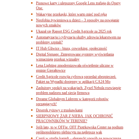
Pionowe karty i ulepszony Google Lens trafiają do Opery
One.
Wakacyjne przekąski, które warto mieć pod ręką
Neofobia żywieniowa u dzieci – 3 sposoby na oswajanie
nowych smaków
Ukazał się Raport ESG Credit Agricole za 2025 rok
Automatyzacja i cyfryzacja służby zdrowia lekarstwem na
problemy szpitali?
IT Hub Gliwice - biura, coworking, społeczność
Digital Signage. Zintegrowane systemy wyświetlania
wzmacniają przekaz wizualny
Lena Lighting zmodernizowała oświetlenie uliczne w
gminie Gierałtowice
Credit Agricole rozwija cyfrową sprzedaż ubezpieczeń.
Pakiet na Wypadki dostępny w aplikacji CA24 Mo
Zasłużony spokój na wakacjach. Zyxel Nebula rozwiązuje
problem nadzoru nad siecią firmową
Dreame Globalnym Liderem w kategorii robotów
sprzątających!
Deserek ryżowy z truskawkami
SIERPNIOWY ŻAR Z NIEBA. JAK OCHRONIĆ
PRACOWNIKÓW W TERENIE?
Jeśli lato, to w OFFie. OFF Piotrkowska Center na podium
ogólnopolskiego plebiscytu na najlepszą wak
Czerń w strefie kąpieli – elegancki sposób na nowoczesną