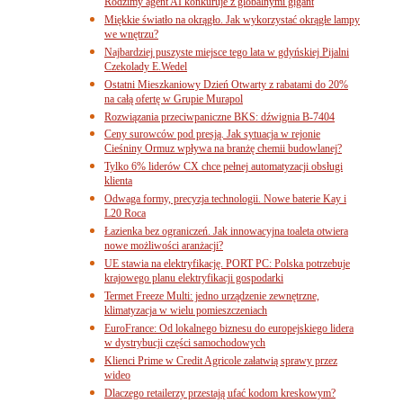
Rodzimy agent AI konkuruje z globalnymi gigant
Miękkie światło na okrągło. Jak wykorzystać okrągłe lampy
we wnętrzu?
Najbardziej puszyste miejsce tego lata w gdyńskiej Pijalni
Czekolady E.Wedel
Ostatni Mieszkaniowy Dzień Otwarty z rabatami do 20%
na całą ofertę w Grupie Murapol
Rozwiązania przeciwpaniczne BKS: dźwignia B-7404
Ceny surowców pod presją. Jak sytuacja w rejonie
Cieśniny Ormuz wpływa na branżę chemii budowlanej?
Tylko 6% liderów CX chce pełnej automatyzacji obsługi
klienta
Odwaga formy, precyzja technologii. Nowe baterie Kay i
L20 Roca
Łazienka bez ograniczeń. Jak innowacyjna toaleta otwiera
nowe możliwości aranżacji?
UE stawia na elektryfikację. PORT PC: Polska potrzebuje
krajowego planu elektryfikacji gospodarki
Termet Freeze Multi: jedno urządzenie zewnętrzne,
klimatyzacja w wielu pomieszczeniach
EuroFrance: Od lokalnego biznesu do europejskiego lidera
w dystrybucji części samochodowych
Klienci Prime w Credit Agricole załatwią sprawy przez
wideo
Dlaczego retailerzy przestają ufać kodom kreskowym?