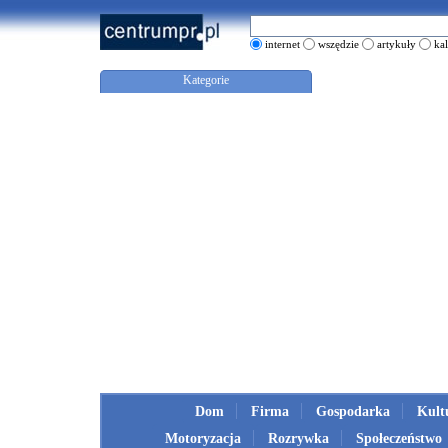
internet
wszędzie
artykuły
ka
Kategorie
Dom
Firma
Gospodarka
Kult
Motoryzacja
Rozrywka
Społeczeństwo