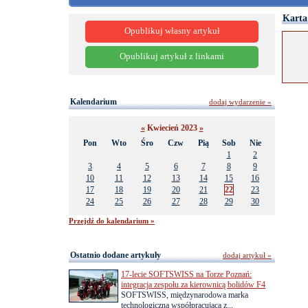
Karta
Opublikuj własny artykuł
Opublikuj artykuł z linkami
Kalendarium
dodaj wydarzenie »
«
Kwiecień 2023
»
Pon
Wto
Śro
Czw
Pią
Sob
Nie
1
2
3
4
5
6
7
8
9
10
11
12
13
14
15
16
17
18
19
20
21
22
23
24
25
26
27
28
29
30
Przejdź do kalendarium »
Ostatnio dodane artykuły
dodaj artykuł »
17-lecie SOFTSWISS na Torze Poznań:
integracja zespołu za kierownicą bolidów F4
SOFTSWISS, międzynarodowa marka
technologiczna współpracująca z...