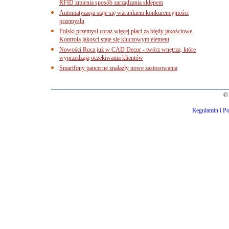
RFID zmienia sposób zarządzania sklepem
Automatyzacja staje się warunkiem konkurencyjności
przemysłu
Polski przemysł coraz więcej płaci za błędy jakościowe.
Kontrola jakości staje się kluczowym element
Nowości Roca już w CAD Decor - twórz wnętrza, które
wyprzedzają oczekiwania klientów
Smartfony pancerne znalazły nowe zastosowania
© 
Regulamin i Po