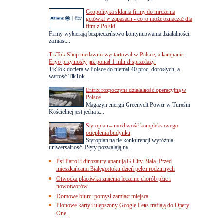
Geopolityka skłania firmy do mrożenia
gotówki w zapasach - co to może oznaczać dla
firm z Polski
Firmy wybierają bezpieczeństwo kontynuowania działalności,
zamiast...
TikTok Shop niedawno wystartował w Polsce, a kampanie
Enyo przyniosły już ponad 1 mln zł sprzedaży.
TikTok dociera w Polsce do niemal 40 proc. dorosłych, a
wartość TikTok...
Entrix rozpoczyna działalność operacyjną w
Polsce
Magazyn energii Greenvolt Power w Turośni
Kościelnej jest jedną z...
Styropian – możliwość kompleksowego
ocieplenia budynku
Styropian na tle konkurencji wyróżnia
uniwersalność. Płyty pozwalają na...
Psi Patrol i dinozaury opanują G City Biała. Przed
mieszkańcami Białegostoku dzień pełen rodzinnych
Otwocka placówka zmienia leczenie chorób płuc i
nowotworów
Domowe biuro: pomysł zamiast miejsca
Pionowe karty i ulepszony Google Lens trafiają do Opery
One.