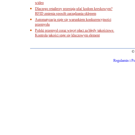
wideo
Dlaczego retailerzy przestają ufać kodom kreskowym?
RFID zmienia sposób zarządzania sklepem
Automatyzacja staje się warunkiem konkurencyjności
przemysłu
Polski przemysł coraz więcej płaci za błędy jakościowe.
Kontrola jakości staje się kluczowym element
© 
Regulamin i Po