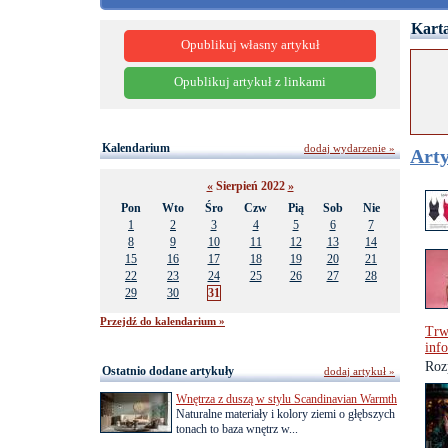
Karta
Opublikuj własny artykuł
Opublikuj artykuł z linkami
Kalendarium
dodaj wydarzenie »
Arty
«
Sierpień 2022
»
Pon
Wto
Śro
Czw
Pią
Sob
Nie
1
2
3
4
5
6
7
8
9
10
11
12
13
14
15
16
17
18
19
20
21
22
23
24
25
26
27
28
29
30
31
Przejdź do kalendarium »
Trw
inf
Roz
Ostatnio dodane artykuły
dodaj artykuł »
Wnętrza z duszą w stylu Scandinavian Warmth
Naturalne materiały i kolory ziemi o głębszych
tonach to baza wnętrz w...