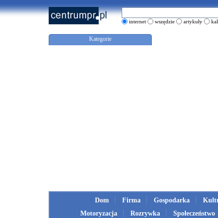
internet
wszędzie
artykuły
ka
Kategorie
Dom
Firma
Gospodarka
Kult
Motoryzacja
Rozrywka
Społeczeństwo