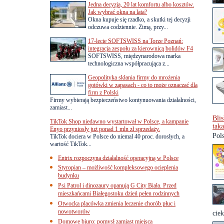
Jedna decyzja, 20 lat komfortu albo kosztów.
Jak wybrać okna na lata?
Okna kupuje się rzadko, a skutki tej decyzji
odczuwa codziennie. Zimą, przy...
17-lecie SOFTSWISS na Torze Poznań:
integracja zespołu za kierownicą bolidów F4
SOFTSWISS, międzynarodowa marka
technologiczna współpracująca z...
Geopolityka skłania firmy do mrożenia
gotówki w zapasach - co to może oznaczać dla
firm z Polski
Firmy wybierają bezpieczeństwo kontynuowania działalności,
zamiast...
Blis
TikTok Shop niedawno wystartował w Polsce, a kampanie
tak
Enyo przyniosły już ponad 1 mln zł sprzedaży.
Pol
TikTok dociera w Polsce do niemal 40 proc. dorosłych, a
wartość TikTok...
Entrix rozpoczyna działalność operacyjną w Polsce
Styropian – możliwość kompleksowego ocieplenia
budynku
Psi Patrol i dinozaury opanują G City Biała. Przed
mieszkańcami Białegostoku dzień pełen rodzinnych
Otwocka placówka zmienia leczenie chorób płuc i
nowotworów
ciek
Domowe biuro: pomysł zamiast miejsca