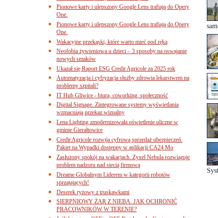
Pionowe karty i ulepszony Google Lens trafiają do Opery
One.
Pionowe karty i ulepszony Google Lens trafiają do Opery
same
One.
Wakacyjne przekąski, które warto mieć pod ręką
Neofobia żywieniowa u dzieci – 3 sposoby na oswajanie
nowych smaków
Ukazał się Raport ESG Credit Agricole za 2025 rok
Automatyzacja i cyfryzacja służby zdrowia lekarstwem na
problemy szpitali?
IT Hub Gliwice - biura, coworking, społeczność
Digital Signage. Zintegrowane systemy wyświetlania
wzmacniają przekaz wizualny
Lena Lighting zmodernizowała oświetlenie uliczne w
gminie Gierałtowice
Credit Agricole rozwija cyfrową sprzedaż ubezpieczeń.
Pakiet na Wypadki dostępny w aplikacji CA24 Mo
Zasłużony spokój na wakacjach. Zyxel Nebula rozwiązuje
problem nadzoru nad siecią firmową
Sys
Dreame Globalnym Liderem w kategorii robotów
sprzątających!
Deserek ryżowy z truskawkami
SIERPNIOWY ŻAR Z NIEBA. JAK OCHRONIĆ
PRACOWNIKÓW W TERENIE?