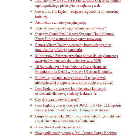
Jeśli lato, to w OFFie. OFF Piotrkowska Center na podium
ogólnopolskiego plebiscytu na najlepszą wak
Czerń w strefie kąpieli – elegancki sposób na nowoczesną
łazienkę
Architektura z motoryzacyjną pasją
Jakie są zasady rzetelnego badania jakości wody?
Synappx Cloud Print 2.0 oraz Synappx Cloud Capture.
Sharp Europe wzmacnia ekosystem rozwiązań
Raport Allianz Trade: potencjalny koszt kolejnej dużej
powodzi dla polskiej gospodarki
Ministerstwo Zdrowia przedłuża pilotaż ds. antykoncepcji
awaryjnej w aptekach do końca czerwca 2028
10 Sprawdzonych Sposobów na Oszczędzanie na
Produktach dla Dzieci w Polsce z Użyciem Kuponów
Boimy się „chemii” na etykietach. O tej naprawdę
niebezpiecznej przypominamy sobie dopiero w sytuacj
Lena Lighting stworzyła kompleksową koncepcję
oświetlenia dla nowej siedziby Dektra S.A.
Czy da się randkować inaczej?
Lena Lighting z certyfikacją ADQCC. SKVER LED spełnia
wymogi rynku Zjednoczonych Emiratów Arabskich
Grupa Roca zamyka 2025 rok z przychodami 1,96 mld euro
i zyskiem netto w wysokości 43 mln euro
Trwa lato z Akademią swisspor
Nowy odkurzacz pionowy 2w1 Cecotec Conga Rockstar