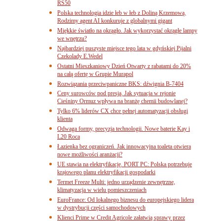
RS50
Polska technologia idzie łeb w łeb z Doliną Krzemową.
Rodzimy agent AI konkuruje z globalnymi gigant
Miękkie światło na okrągło. Jak wykorzystać okrągłe lampy
we wnętrzu?
Najbardziej puszyste miejsce tego lata w gdyńskiej Pijalni
Czekolady E.Wedel
Ostatni Mieszkaniowy Dzień Otwarty z rabatami do 20%
na całą ofertę w Grupie Murapol
Rozwiązania przeciwpaniczne BKS: dźwignia B-7404
Ceny surowców pod presją. Jak sytuacja w rejonie
Cieśniny Ormuz wpływa na branżę chemii budowlanej?
Tylko 6% liderów CX chce pełnej automatyzacji obsługi
klienta
Odwaga formy, precyzja technologii. Nowe baterie Kay i
L20 Roca
Łazienka bez ograniczeń. Jak innowacyjna toaleta otwiera
nowe możliwości aranżacji?
UE stawia na elektryfikację. PORT PC: Polska potrzebuje
krajowego planu elektryfikacji gospodarki
Termet Freeze Multi: jedno urządzenie zewnętrzne,
klimatyzacja w wielu pomieszczeniach
EuroFrance: Od lokalnego biznesu do europejskiego lidera
w dystrybucji części samochodowych
Klienci Prime w Credit Agricole załatwią sprawy przez