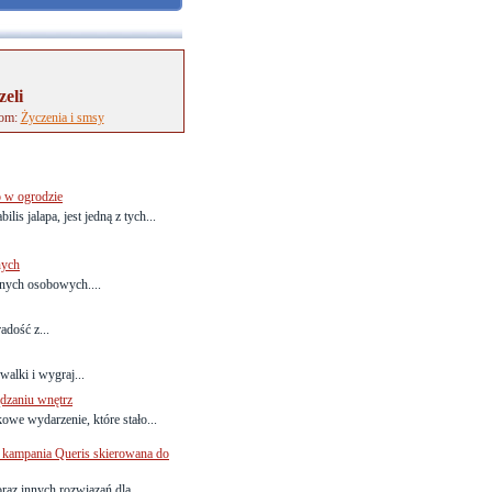
zeli
tom:
Życzenia i smsy
o w ogrodzie
is jalapa, jest jedną z tych...
nych
anych osobowych....
adość z...
alki i wygraj...
dzaniu wnętrz
owe wydarzenie, które stało...
kampania Queris skierowana do
az innych rozwiązań dla...