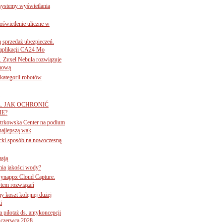
 systemy wyświetlania
świetlenie uliczne w
ą sprzedaż ubezpieczeń.
 aplikacji CA24 Mo
. Zyxel Nebula rozwiązuje
rmową
ategorii robotów
A. JAK OCHRONIĆ
E?
iotrkowska Center na podium
najlepszą wak
ancki sposób na nowoczesną
asją
ania jakości wody?
Synappx Cloud Capture.
tem rozwiązań
ny koszt kolejnej dużej
i
 pilotaż ds. antykoncepcji
 czerwca 2028