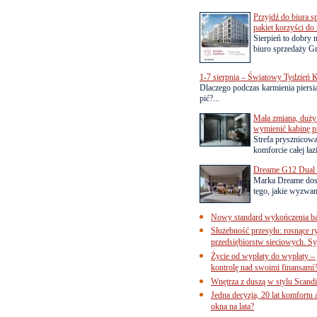
Przyjdź do biura s
pakiet korzyści d
Sierpień to dobry
biuro sprzedaży Gr
1-7 sierpnia – Światowy Tydzień K
Dlaczego podczas karmienia piersią
pić?...
Mała zmiana, duży 
wymienić kabinę p
Strefa prysznicow
komforcie całej łaz
Dreame G12 Dual z
Marka Dreame dosk
tego, jakie wyzwani
Nowy standard wykończenia ba
Służebność przesyłu: rosnące r
przedsiębiorstw sieciowych. Sy
Życie od wypłaty do wypłaty – 
kontrolę nad swoimi finansami
Wnętrza z duszą w stylu Scand
Jedna decyzja, 20 lat komfortu
okna na lata?