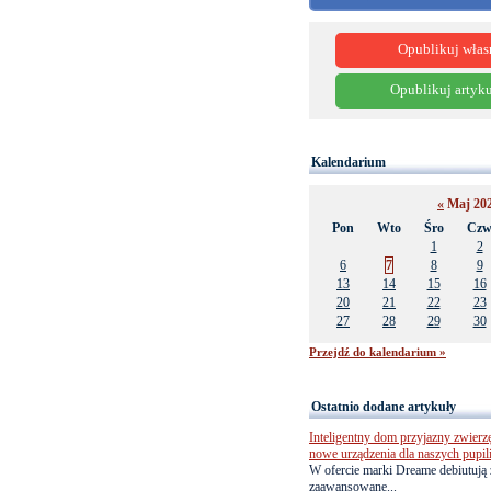
Opublikuj włas
Opublikuj artyku
Kalendarium
«
Maj 20
Pon
Wto
Śro
Cz
1
2
6
7
8
9
13
14
15
16
20
21
22
23
27
28
29
30
Przejdź do kalendarium »
Ostatnio dodane artykuły
Inteligentny dom przyjazny zwierz
nowe urządzenia dla naszych pupil
W ofercie marki Dreame debiutują 
zaawansowane...