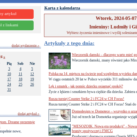
Karta z kalendarza
ny artykuł
Wtorek, 2024-05-07
ł z linkami
Imieniny: Ludmiły i Gi
Wybierz życzenia imieninowe i wyślij solenizan
Artykuły z tego dnia:
dodaj wydarzenie »
Wieczornik damski – dlaczego warto mieć g
24
»
Wieczornik damski, znany również jako Mirabil
w
Pią
Sob
Nie
3
4
5
Polska na 14. miejscu na świecie pod względem wycieku da
10
11
12
17
18
19
W ciągu ostatnich 20 lat w Polsce wyciekło 311 milionów d
24
25
26
Lęk i smutek - jak pomóc dziecku osiągnąć spokój?
31
Życie z lękiem i smutkiem bywa ciężkie dla dziecka. Zabiera r
Rusza turniej Counter Strike 2 i FC24 w CH Focus!
Rusza turniej Counter Strike 2 i FC24 w CH Focus! Stań do w
Domodesign w Domotece – wszystko o urzą
dodaj artykuł »
Już od trzech lat Domoteka organizuje wyjątk
ętom. Dreame prezentuje
"MESOZOIK. Nowa era produkcji" - Nowa 
i
branży spożywczej i FMCG
zupełnie nowe,
Producent i dostawca systemu Queris MES or