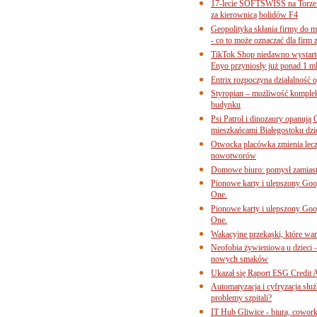
17-lecie SOFTSWISS na Torze P
za kierownicą bolidów F4
Geopolityka skłania firmy do 
- co to może oznaczać dla firm 
TikTok Shop niedawno wystart
Enyo przyniosły już ponad 1 ml
Entrix rozpoczyna działalność 
Styropian – możliwość komple
budynku
Psi Patrol i dinozaury opanują 
mieszkańcami Białegostoku dzi
Otwocka placówka zmienia lecze
nowotworów
Domowe biuro: pomysł zamiast
Pionowe karty i ulepszony Goog
One.
Pionowe karty i ulepszony Goog
One.
Wakacyjne przekąski, które war
Neofobia żywieniowa u dzieci 
nowych smaków
Ukazał się Raport ESG Credit A
Automatyzacja i cyfryzacja słu
problemy szpitali?
IT Hub Gliwice - biura, cowork