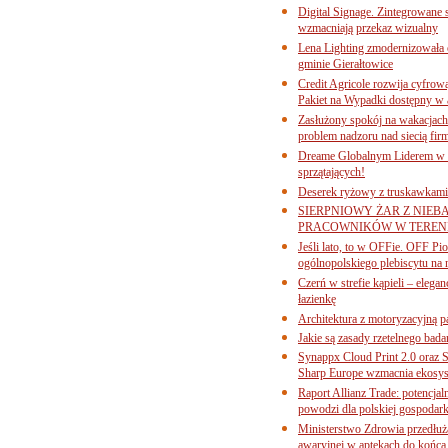
Digital Signage. Zintegrowane
wzmacniają przekaz wizualny
Lena Lighting zmodernizowała o
gminie Gierałtowice
Credit Agricole rozwija cyfrow
Pakiet na Wypadki dostępny w
Zasłużony spokój na wakacjach
problem nadzoru nad siecią fi
Dreame Globalnym Liderem w k
sprzątających!
Deserek ryżowy z truskawkami
SIERPNIOWY ŻAR Z NIEB
PRACOWNIKÓW W TERENI
Jeśli lato, to w OFFie. OFF P
ogólnopolskiego plebiscytu na 
Czerń w strefie kąpieli – eleg
łazienkę
Architektura z motoryzacyjną p
Jakie są zasady rzetelnego bad
Synappx Cloud Print 2.0 oraz 
Sharp Europe wzmacnia ekosys
Raport Allianz Trade: potencjal
powodzi dla polskiej gospodark
Ministerstwo Zdrowia przedłuża
awaryjnej w aptekach do końca