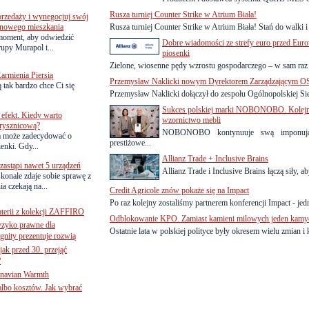
Rusza turniej Counter Strike w Atrium Biała!
przedaży i wynegocjuj swój
o nowego mieszkania
Rusza turniej Counter Strike w Atrium Biała! Stań do walki i
 moment, aby odwiedzić
Dobre wiadomości ze strefy euro przed Euro
upy Murapol i...
piosenki
Zielone, wiosenne pędy wzrostu gospodarczego – w sam raz
armienia Piersią
Przemysław Naklicki nowym Dyrektorem Zarządzającym 
 tak bardzo chce Ci się
Przemysław Naklicki dołączył do zespołu Ogólnopolskiej Siec
Sukces polskiej marki NOBONOBO. Kolejne
efekt. Kiedy warto
wzornictwo mebli
rysznicową?
NOBONOBO kontynuuje swą imponując
a może zadecydować o
prestiżowe...
ienki. Gdy...
Allianz Trade + Inclusive Brains
astąpi nawet 5 urządzeń
Allianz Trade i Inclusive Brains łączą siły, ab
onale zdaje sobie sprawę z
a czekają na...
Credit Agricole znów pokaże się na Impact
Po raz kolejny zostaliśmy partnerem konferencji Impact - jedn
terii z kolekcji ZAFFIRO
Odblokowanie KPO. Zamiast kamieni milowych jeden kamy
yzyko prawne dla
Ostatnie lata w polskiej polityce były okresem wielu zmian i k
gnity prezentuje rozwią
jak przed 30. przejąć
?
inavian Warmth
 albo kosztów. Jak wybrać