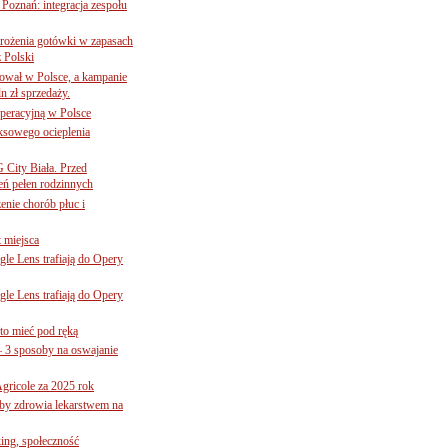
oznań: integracja zespołu
mrożenia gotówki w zapasach
z Polski
ował w Polsce, a kampanie
n zł sprzedaży.
operacyjną w Polsce
ksowego ocieplenia
G City Biała. Przed
eń pełen rodzinnych
nie chorób płuc i
 miejsca
le Lens trafiają do Opery
le Lens trafiają do Opery
to mieć pod ręką
– 3 sposoby na oswajanie
gricole za 2025 rok
żby zdrowia lekarstwem na
ing, społeczność