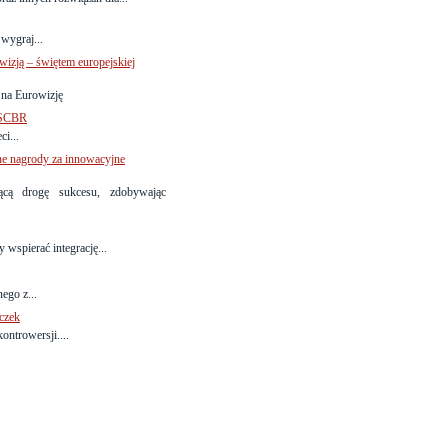
 wygraj...
wizją – świętem europejskiej
 na Eurowizję
OSCBR
i...
 nagrody za innowacyjne
ą drogę sukcesu, zdobywając
y wspierać integrację...
ego z...
czek
ontrowersji....