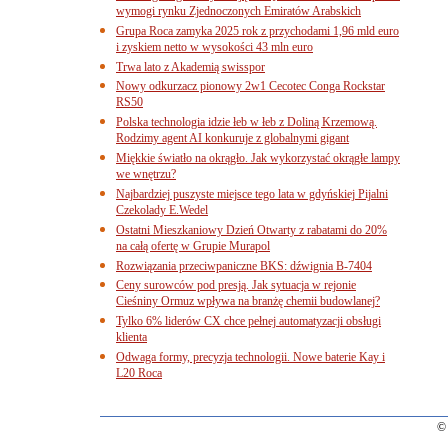
wymogi rynku Zjednoczonych Emiratów Arabskich
Grupa Roca zamyka 2025 rok z przychodami 1,96 mld euro
i zyskiem netto w wysokości 43 mln euro
Trwa lato z Akademią swisspor
Nowy odkurzacz pionowy 2w1 Cecotec Conga Rockstar
RS50
Polska technologia idzie łeb w łeb z Doliną Krzemową.
Rodzimy agent AI konkuruje z globalnymi gigant
Miękkie światło na okrągło. Jak wykorzystać okrągłe lampy
we wnętrzu?
Najbardziej puszyste miejsce tego lata w gdyńskiej Pijalni
Czekolady E.Wedel
Ostatni Mieszkaniowy Dzień Otwarty z rabatami do 20%
na całą ofertę w Grupie Murapol
Rozwiązania przeciwpaniczne BKS: dźwignia B-7404
Ceny surowców pod presją. Jak sytuacja w rejonie
Cieśniny Ormuz wpływa na branżę chemii budowlanej?
Tylko 6% liderów CX chce pełnej automatyzacji obsługi
klienta
Odwaga formy, precyzja technologii. Nowe baterie Kay i
L20 Roca
© 