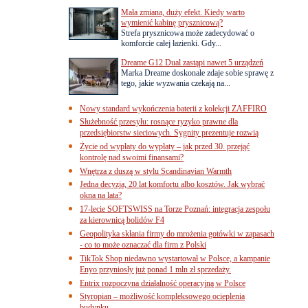
Mała zmiana, duży efekt. Kiedy warto
wymienić kabinę prysznicową?
Strefa prysznicowa może zadecydować o
komforcie całej łazienki. Gdy...
Dreame G12 Dual zastąpi nawet 5 urządzeń
Marka Dreame doskonale zdaje sobie sprawę z
tego, jakie wyzwania czekają na...
Nowy standard wykończenia baterii z kolekcji ZAFFIRO
Służebność przesyłu: rosnące ryzyko prawne dla
przedsiębiorstw sieciowych. Sygnity prezentuje rozwią
Życie od wypłaty do wypłaty – jak przed 30. przejąć
kontrolę nad swoimi finansami?
Wnętrza z duszą w stylu Scandinavian Warmth
Jedna decyzja, 20 lat komfortu albo kosztów. Jak wybrać
okna na lata?
17-lecie SOFTSWISS na Torze Poznań: integracja zespołu
za kierownicą bolidów F4
Geopolityka skłania firmy do mrożenia gotówki w zapasach
- co to może oznaczać dla firm z Polski
TikTok Shop niedawno wystartował w Polsce, a kampanie
Enyo przyniosły już ponad 1 mln zł sprzedaży.
Entrix rozpoczyna działalność operacyjną w Polsce
Styropian – możliwość kompleksowego ocieplenia