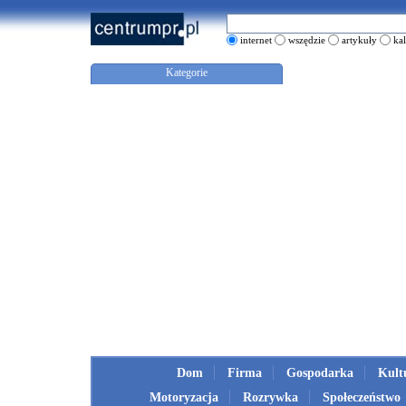
internet
wszędzie
artykuły
ka
Kategorie
Dom
Firma
Gospodarka
Kult
Motoryzacja
Rozrywka
Społeczeństwo