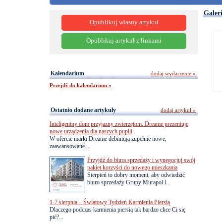
Galer
Opublikuj własny artykuł
Opublikuj artykuł z linkami
Kalendarium
dodaj wydarzenie »
Przejdź do kalendarium »
Ostatnio dodane artykuły
dodaj artykuł »
Inteligentny dom przyjazny zwierzętom. Dreame prezentuje
nowe urządzenia dla naszych pupili
W ofercie marki Dreame debiutują zupełnie nowe,
zaawansowane...
Przyjdź do biura sprzedaży i wynegocjuj swój
pakiet korzyści do nowego mieszkania
Sierpień to dobry moment, aby odwiedzić
biuro sprzedaży Grupy Murapol i...
1-7 sierpnia – Światowy Tydzień Karmienia Piersią
Dlaczego podczas karmienia piersią tak bardzo chce Ci się
pić?...