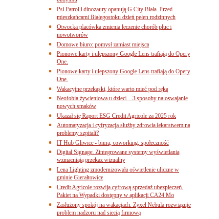
budynku
Psi Patrol i dinozaury opanują G City Biała. Przed
mieszkańcami Białegostoku dzień pełen rodzinnych
Otwocka placówka zmienia leczenie chorób płuc i
nowotworów
Domowe biuro: pomysł zamiast miejsca
Pionowe karty i ulepszony Google Lens trafiają do Opery
One.
Pionowe karty i ulepszony Google Lens trafiają do Opery
One.
Wakacyjne przekąski, które warto mieć pod ręką
Neofobia żywieniowa u dzieci – 3 sposoby na oswajanie
nowych smaków
Ukazał się Raport ESG Credit Agricole za 2025 rok
Automatyzacja i cyfryzacja służby zdrowia lekarstwem na
problemy szpitali?
IT Hub Gliwice - biura, coworking, społeczność
Digital Signage. Zintegrowane systemy wyświetlania
wzmacniają przekaz wizualny
Lena Lighting zmodernizowała oświetlenie uliczne w
gminie Gierałtowice
Credit Agricole rozwija cyfrową sprzedaż ubezpieczeń.
Pakiet na Wypadki dostępny w aplikacji CA24 Mo
Zasłużony spokój na wakacjach. Zyxel Nebula rozwiązuje
problem nadzoru nad siecią firmową