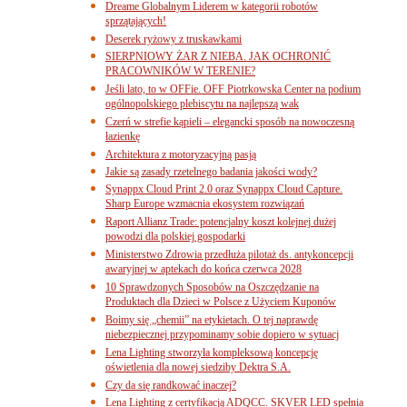
Dreame Globalnym Liderem w kategorii robotów
sprzątających!
Deserek ryżowy z truskawkami
SIERPNIOWY ŻAR Z NIEBA. JAK OCHRONIĆ
PRACOWNIKÓW W TERENIE?
Jeśli lato, to w OFFie. OFF Piotrkowska Center na podium
ogólnopolskiego plebiscytu na najlepszą wak
Czerń w strefie kąpieli – elegancki sposób na nowoczesną
łazienkę
Architektura z motoryzacyjną pasją
Jakie są zasady rzetelnego badania jakości wody?
Synappx Cloud Print 2.0 oraz Synappx Cloud Capture.
Sharp Europe wzmacnia ekosystem rozwiązań
Raport Allianz Trade: potencjalny koszt kolejnej dużej
powodzi dla polskiej gospodarki
Ministerstwo Zdrowia przedłuża pilotaż ds. antykoncepcji
awaryjnej w aptekach do końca czerwca 2028
10 Sprawdzonych Sposobów na Oszczędzanie na
Produktach dla Dzieci w Polsce z Użyciem Kuponów
Boimy się „chemii” na etykietach. O tej naprawdę
niebezpiecznej przypominamy sobie dopiero w sytuacj
Lena Lighting stworzyła kompleksową koncepcję
oświetlenia dla nowej siedziby Dektra S.A.
Czy da się randkować inaczej?
Lena Lighting z certyfikacją ADQCC. SKVER LED spełnia