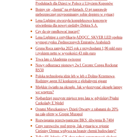
Produktach dla Dzieci w Polsce z Użyciem Kuponów
Boimy się „chemii” na etykietach. O tej naprawdę
niebezpiecznej przypominamy sobie dopiero w sytuacj
Lena Lighting stworzyła kompleksową koncepcję
oświetlenia dla nowej siedziby Dektra S.A.
Czy da się randkować inaczej?
Lena Lighting z certyfikacją ADQCC. SKVER LED spełnia
wymogi rynku Zjednoczonych Emiratów Arabskich
Grupa Roca zamyka 2025 rok z przychodami 1,96 mld euro
i zyskiem netto w wysokości 43 mln euro
Trwa lato z Akademią swisspor
Nowy odkurzacz pionowy 2w1 Cecotec Conga Rockstar
RS50
Polska technologia idzie łeb w łeb z Doliną Krzemową.
Rodzimy agent AI konkuruje z globalnymi gigant
Miękkie światło na okrągło. Jak wykorzystać okrągłe lampy
we wnętrzu?
Najbardziej puszyste miejsce tego lata w gdyńskiej Pijalni
Czekolady E.Wedel
Ostatni Mieszkaniowy Dzień Otwarty z rabatami do 20%
na całą ofertę w Grupie Murapol
Rozwiązania przeciwpaniczne BKS: dźwignia B-7404
Ceny surowców pod presją. Jak sytuacja w rejonie
Cieśniny Ormuz wpływa na branżę chemii budowlanej?
Tylko 6% liderów CX chce pełnej automatyzacji obsługi