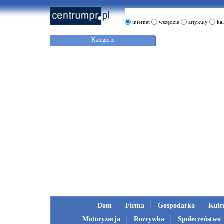
internet
wszędzie
artykuły
ka
Kategorie
Dom
Firma
Gospodarka
Kult
Motoryzacja
Rozrywka
Społeczeństwo