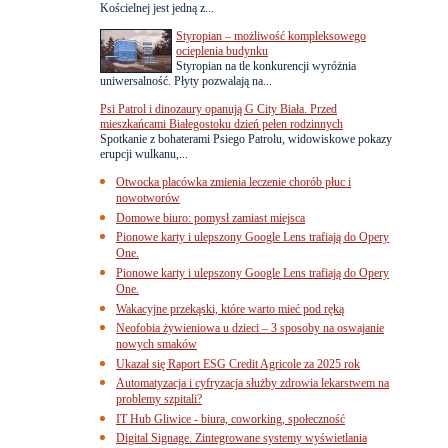
Kościelnej jest jedną z...
Styropian – możliwość kompleksowego
ocieplenia budynku
Styropian na tle konkurencji wyróżnia
uniwersalność. Płyty pozwalają na...
Psi Patrol i dinozaury opanują G City Biała. Przed
mieszkańcami Białegostoku dzień pełen rodzinnych
Spotkanie z bohaterami Psiego Patrolu, widowiskowe pokazy
erupcji wulkanu,...
Otwocka placówka zmienia leczenie chorób płuc i
nowotworów
Domowe biuro: pomysł zamiast miejsca
Pionowe karty i ulepszony Google Lens trafiają do Opery
One.
Pionowe karty i ulepszony Google Lens trafiają do Opery
One.
Wakacyjne przekąski, które warto mieć pod ręką
Neofobia żywieniowa u dzieci – 3 sposoby na oswajanie
nowych smaków
Ukazał się Raport ESG Credit Agricole za 2025 rok
Automatyzacja i cyfryzacja służby zdrowia lekarstwem na
problemy szpitali?
IT Hub Gliwice - biura, coworking, społeczność
Digital Signage. Zintegrowane systemy wyświetlania