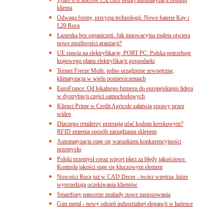
klienta
Odwaga formy, precyzja technologii. Nowe baterie Kay i
L20 Roca
Łazienka bez ograniczeń. Jak innowacyjna toaleta otwiera
nowe możliwości aranżacji?
UE stawia na elektryfikację. PORT PC: Polska potrzebuje
krajowego planu elektryfikacji gospodarki
Termet Freeze Multi: jedno urządzenie zewnętrzne,
klimatyzacja w wielu pomieszczeniach
EuroFrance: Od lokalnego biznesu do europejskiego lidera
w dystrybucji części samochodowych
Klienci Prime w Credit Agricole załatwią sprawy przez
wideo
Dlaczego retailerzy przestają ufać kodom kreskowym?
RFID zmienia sposób zarządzania sklepem
Automatyzacja staje się warunkiem konkurencyjności
przemysłu
Polski przemysł coraz więcej płaci za błędy jakościowe.
Kontrola jakości staje się kluczowym element
Nowości Roca już w CAD Decor - twórz wnętrza, które
wyprzedzają oczekiwania klientów
Smartfony pancerne znalazły nowe zastosowania
Gun metal - nowy odcień industrialnej elegancji w łazience