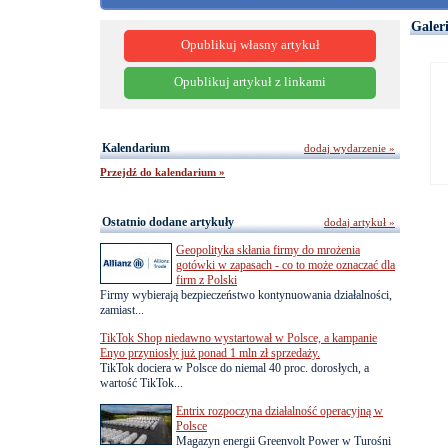
Galer
Opublikuj własny artykuł
Opublikuj artykuł z linkami
Kalendarium
dodaj wydarzenie »
Przejdź do kalendarium »
Ostatnio dodane artykuły
dodaj artykuł »
Geopolityka skłania firmy do mrożenia
gotówki w zapasach - co to może oznaczać dla
firm z Polski
Firmy wybierają bezpieczeństwo kontynuowania działalności,
zamiast...
TikTok Shop niedawno wystartował w Polsce, a kampanie
Enyo przyniosły już ponad 1 mln zł sprzedaży.
TikTok dociera w Polsce do niemal 40 proc. dorosłych, a
wartość TikTok...
Entrix rozpoczyna działalność operacyjną w
Polsce
Magazyn energii Greenvolt Power w Turośni