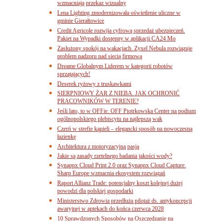
wzmacniają przekaz wizualny
Lena Lighting zmodernizowała oświetlenie uliczne w
gminie Gierałtowice
Credit Agricole rozwija cyfrową sprzedaż ubezpieczeń.
Pakiet na Wypadki dostępny w aplikacji CA24 Mo
Zasłużony spokój na wakacjach. Zyxel Nebula rozwiązuje
problem nadzoru nad siecią firmową
Dreame Globalnym Liderem w kategorii robotów
sprzątających!
Deserek ryżowy z truskawkami
SIERPNIOWY ŻAR Z NIEBA. JAK OCHRONIĆ
PRACOWNIKÓW W TERENIE?
Jeśli lato, to w OFFie. OFF Piotrkowska Center na podium
ogólnopolskiego plebiscytu na najlepszą wak
Czerń w strefie kąpieli – elegancki sposób na nowoczesną
łazienkę
Architektura z motoryzacyjną pasją
Jakie są zasady rzetelnego badania jakości wody?
Synappx Cloud Print 2.0 oraz Synappx Cloud Capture.
Sharp Europe wzmacnia ekosystem rozwiązań
Raport Allianz Trade: potencjalny koszt kolejnej dużej
powodzi dla polskiej gospodarki
Ministerstwo Zdrowia przedłuża pilotaż ds. antykoncepcji
awaryjnej w aptekach do końca czerwca 2028
10 Sprawdzonych Sposobów na Oszczędzanie na