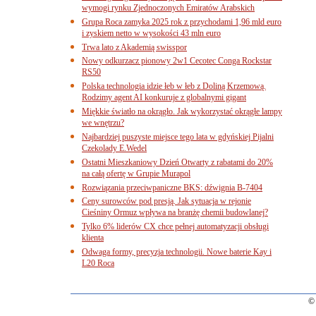
wymogi rynku Zjednoczonych Emiratów Arabskich
Grupa Roca zamyka 2025 rok z przychodami 1,96 mld euro
i zyskiem netto w wysokości 43 mln euro
Trwa lato z Akademią swisspor
Nowy odkurzacz pionowy 2w1 Cecotec Conga Rockstar
RS50
Polska technologia idzie łeb w łeb z Doliną Krzemową.
Rodzimy agent AI konkuruje z globalnymi gigant
Miękkie światło na okrągło. Jak wykorzystać okrągłe lampy
we wnętrzu?
Najbardziej puszyste miejsce tego lata w gdyńskiej Pijalni
Czekolady E.Wedel
Ostatni Mieszkaniowy Dzień Otwarty z rabatami do 20%
na całą ofertę w Grupie Murapol
Rozwiązania przeciwpaniczne BKS: dźwignia B-7404
Ceny surowców pod presją. Jak sytuacja w rejonie
Cieśniny Ormuz wpływa na branżę chemii budowlanej?
Tylko 6% liderów CX chce pełnej automatyzacji obsługi
klienta
Odwaga formy, precyzja technologii. Nowe baterie Kay i
L20 Roca
© 