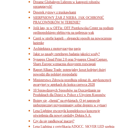
Dreame Globalnym Liderem w kategorii robotów
sprzątających!
Deserek ryżowy z truskawkami
SIERPNIOWY ŻAR Z NIEBA. JAK OCHRONIĆ
PRACOWNIKÓW W TERENIE?
Jeśli lato, to w OFFie. OFF Piotrkowska Center na podium
ogólnopolskiego plebiscytu na najlepszą wak
Czerń w strefie kąpieli – elegancki sposób na nowoczesną
łazienkę
Architektura z motoryzacyjną pasją
Jakie są zasady rzetelnego badania jakości wody?
Synappx Cloud Print 2.0 oraz Synappx Cloud Capture.
Sharp Europe wzmacnia ekosystem rozwiązań
Raport Allianz Trade: potencjalny koszt kolejnej dużej
powodzi dla polskiej gospodarki
Ministerstwo Zdrowia przedłuża pilotaż ds. antykoncepcji
awaryjnej w aptekach do końca czerwca 2028
10 Sprawdzonych Sposobów na Oszczędzanie na
Produktach dla Dzieci w Polsce z Użyciem Kuponów
Boimy się „chemii” na etykietach. O tej naprawdę
niebezpiecznej przypominamy sobie dopiero w sytuacj
Lena Lighting stworzyła kompleksową koncepcję
oświetlenia dla nowej siedziby Dektra S.A.
Czy da się randkować inaczej?
Lena Lighting z certyfikacją ADQCC. SKVER LED spełnia