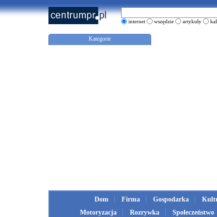
internet
wszędzie
artykuły
ka
Kategorie
Dom
Firma
Gospodarka
Kult
Motoryzacja
Rozrywka
Społeczeństwo