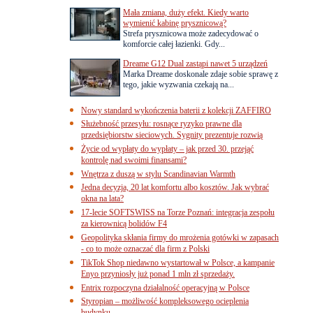
Mała zmiana, duży efekt. Kiedy warto
wymienić kabinę prysznicową?
Strefa prysznicowa może zadecydować o
komforcie całej łazienki. Gdy...
Dreame G12 Dual zastąpi nawet 5 urządzeń
Marka Dreame doskonale zdaje sobie sprawę z
tego, jakie wyzwania czekają na...
Nowy standard wykończenia baterii z kolekcji ZAFFIRO
Służebność przesyłu: rosnące ryzyko prawne dla
przedsiębiorstw sieciowych. Sygnity prezentuje rozwią
Życie od wypłaty do wypłaty – jak przed 30. przejąć
kontrolę nad swoimi finansami?
Wnętrza z duszą w stylu Scandinavian Warmth
Jedna decyzja, 20 lat komfortu albo kosztów. Jak wybrać
okna na lata?
17-lecie SOFTSWISS na Torze Poznań: integracja zespołu
za kierownicą bolidów F4
Geopolityka skłania firmy do mrożenia gotówki w zapasach
- co to może oznaczać dla firm z Polski
TikTok Shop niedawno wystartował w Polsce, a kampanie
Enyo przyniosły już ponad 1 mln zł sprzedaży.
Entrix rozpoczyna działalność operacyjną w Polsce
Styropian – możliwość kompleksowego ocieplenia