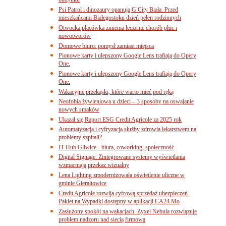
budynku
Psi Patrol i dinozaury opanują G City Biała. Przed
mieszkańcami Białegostoku dzień pełen rodzinnych
Otwocka placówka zmienia leczenie chorób płuc i
nowotworów
Domowe biuro: pomysł zamiast miejsca
Pionowe karty i ulepszony Google Lens trafiają do Opery
One.
Pionowe karty i ulepszony Google Lens trafiają do Opery
One.
Wakacyjne przekąski, które warto mieć pod ręką
Neofobia żywieniowa u dzieci – 3 sposoby na oswajanie
nowych smaków
Ukazał się Raport ESG Credit Agricole za 2025 rok
Automatyzacja i cyfryzacja służby zdrowia lekarstwem na
problemy szpitali?
IT Hub Gliwice - biura, coworking, społeczność
Digital Signage. Zintegrowane systemy wyświetlania
wzmacniają przekaz wizualny
Lena Lighting zmodernizowała oświetlenie uliczne w
gminie Gierałtowice
Credit Agricole rozwija cyfrową sprzedaż ubezpieczeń.
Pakiet na Wypadki dostępny w aplikacji CA24 Mo
Zasłużony spokój na wakacjach. Zyxel Nebula rozwiązuje
problem nadzoru nad siecią firmową