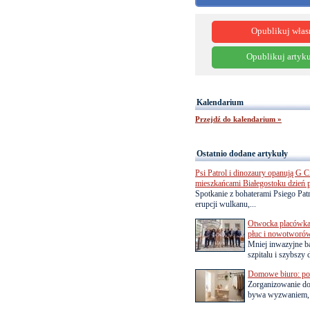
Opublikuj włas
Opublikuj artyku
Kalendarium
Przejdź do kalendarium »
Ostatnio dodane artykuły
Psi Patrol i dinozaury opanują G Ci
mieszkańcami Białegostoku dzień 
Spotkanie z bohaterami Psiego Pa
erupcji wulkanu,...
Otwocka placówka 
płuc i nowotworó
Mniej inwazyjne b
szpitalu i szybszy 
Domowe biuro: pom
Zorganizowanie d
bywa wyzwaniem, a