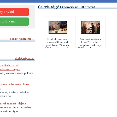
Galeria zdjęć
Eko-kocioł na 100 procent
ny artykuł
ł z linkami
dodaj wydarzenie »
Kontrakt wartości
Kontrakt wartości
około 230 mln zł
około 230 mln zł
podpisano 24 maja
podpisano 24 maja
2010 r. w Jaworznie.
2010 r. w Jaworznie.
dodaj artykuł »
ty Biała. Przed
pełen rodzinnych
trolu, widowiskowe pokazy
zmienia leczenie chorób
w
adania, krótszy pobyt w
dostęp do...
ysł zamiast miejsca
omowego biura nierzadko
 jest ono tym...