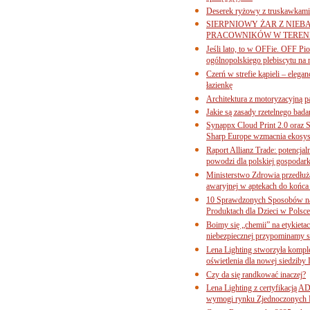
Deserek ryżowy z truskawkami
SIERPNIOWY ŻAR Z NIEB
PRACOWNIKÓW W TERENI
Jeśli lato, to w OFFie. OFF P
ogólnopolskiego plebiscytu na 
Czerń w strefie kąpieli – eleg
łazienkę
Architektura z motoryzacyjną p
Jakie są zasady rzetelnego bad
Synappx Cloud Print 2.0 oraz 
Sharp Europe wzmacnia ekosys
Raport Allianz Trade: potencjal
powodzi dla polskiej gospodark
Ministerstwo Zdrowia przedłuża
awaryjnej w aptekach do końca
10 Sprawdzonych Sposobów na
Produktach dla Dzieci w Pols
Boimy się „chemii” na etykieta
niebezpiecznej przypominamy s
Lena Lighting stworzyła komp
oświetlenia dla nowej siedziby
Czy da się randkować inaczej?
Lena Lighting z certyfikacj
wymogi rynku Zjednoczonych 