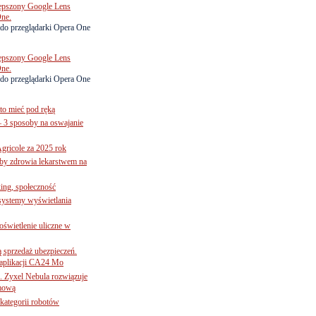
lepszony Google Lens
One.
do przeglądarki Opera One
lepszony Google Lens
One.
do przeglądarki Opera One
to mieć pod ręką
– 3 sposoby na oswajanie
gricole za 2025 rok
żby zdrowia lekarstwem na
ing, społeczność
 systemy wyświetlania
świetlenie uliczne w
ą sprzedaż ubezpieczeń.
 aplikacji CA24 Mo
. Zyxel Nebula rozwiązuje
rmową
ategorii robotów