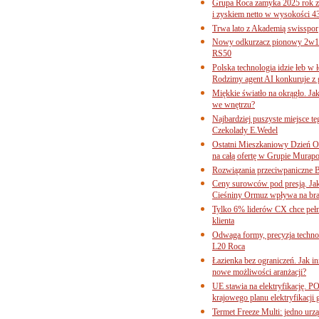
Grupa Roca zamyka 2025 rok z
i zyskiem netto w wysokości 4
Trwa lato z Akademią swisspor
Nowy odkurzacz pionowy 2w1 
RS50
Polska technologia idzie łeb w
Rodzimy agent AI konkuruje z 
Miękkie światło na okrągło. Ja
we wnętrzu?
Najbardziej puszyste miejsce te
Czekolady E.Wedel
Ostatni Mieszkaniowy Dzień O
na całą ofertę w Grupie Murapo
Rozwiązania przeciwpaniczne 
Ceny surowców pod presją. Jak 
Cieśniny Ormuz wpływa na bra
Tylko 6% liderów CX chce pełne
klienta
Odwaga formy, precyzja technol
L20 Roca
Łazienka bez ograniczeń. Jak i
nowe możliwości aranżacji?
UE stawia na elektryfikację. P
krajowego planu elektryfikacji
Termet Freeze Multi: jedno urz