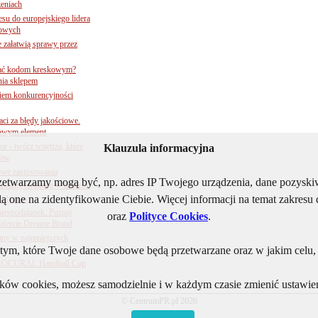
zeniach
su do europejskiego lidera
dowych
e załatwią sprawy przez
 ufać kodom kreskowym?
nia sklepem
kiem konkurencyjności
aci za błędy jakościowe.
czowym element
 - twórz wnętrza, które
Klauzula informacyjna
tów
owe zastosowania
rzetwarzamy mogą być, np. adres IP Twojego urządzenia, dane pozys
ialnej elegancji w łazience
ą one na zidentyfikowanie Ciebie. Więcej informacji na temat zakres
 i biznes
niespodzianek. Poznaj
oraz
Polityce Cookies
.
ofercie Dreame Brand
any w najmniejszych
ym, które Twoje dane osobowe będą przetwarzane oraz w jakim celu, i
j PROCURAL Handball Cup
lików cookies, możesz samodzielnie i w każdym czasie zmienić ustawien
© CentrumPR.pl 2026