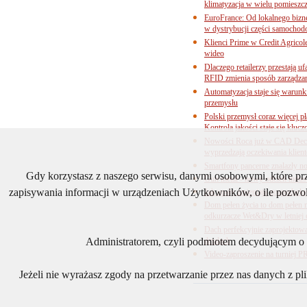
klimatyzacja w wielu pomieszc
EuroFrance: Od lokalnego bizne
w dystrybucji części samocho
Klienci Prime w Credit Agricol
wideo
Dlaczego retailerzy przestają
RFID zmienia sposób zarządza
Automatyzacja staje się warun
przemysłu
Polski przemysł coraz więcej pł
Kontrola jakości staje się klu
Nowości Roca już w CAD Decor
wyprzedzają oczekiwania klien
Smartfony pancerne znalazły n
Gdy korzystasz z naszego serwisu, danymi osobowymi, które p
Gun metal - nowy odcień industr
zapisywania informacji w urządzeniach Użytkowników, o ile pozwol
Jak upały zmieniają gospodarkę
Dom pełen życia to dom pełen 
odkurzacze Wet&Dry w letniej 
Dach perfekcyjnie zaprojektow
detalach
Administratorem, czyli podmiotem decydującym o t
Video-zaproszenie na turnie
Jeżeli nie wyrażasz zgody na przetwarzanie przez nas danych z p