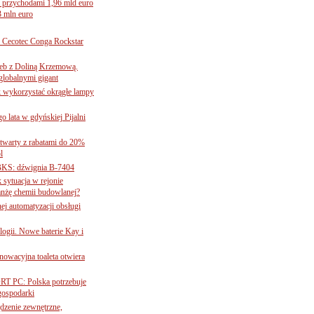
 przychodami 1,96 mld euro
3 mln euro
Cecotec Conga Rockstar
 łeb z Doliną Krzemową.
globalnymi gigant
k wykorzystać okrągłe lampy
go lata w gdyńskiej Pijalni
twarty z rabatami do 20%
l
BKS: dźwignia B-7404
sytuacja w rejonie
nżę chemii budowlanej?
j automatyzacji obsługi
ogii. Nowe baterie Kay i
nnowacyjna toaleta otwiera
ORT PC: Polska potrzebuje
 gospodarki
ądzenie zewnętrzne,