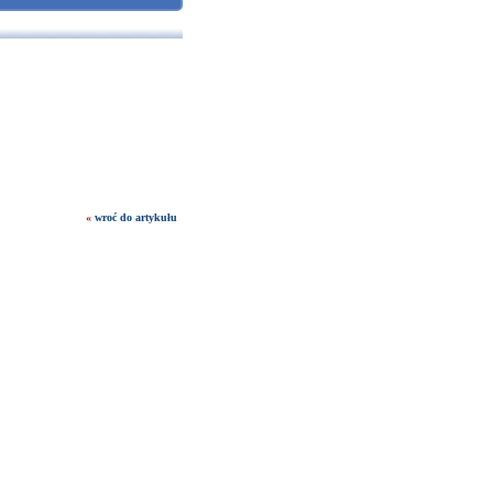
«
wroć do artykułu