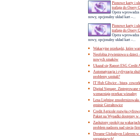
Pionowe karty i u
trafiają do Opery 
Opera wprowadza 
nowy, opcjonalny układ kart –...
Pionowe karty i u
trafiają do Opery 
Opera wprowadza 
nowy, opcjonalny układ kart –...
Wakacyjne przekąski, które war
Neofobia żywieniowa u dzieci 
nowych smaków
Ukazał się Raport ESG Credit A
Automatyzacja i cyfryzacja słu
problemy szpitali?
IT Hub Gliwice - biura, cowork
Digital Signage. Zintegrowane
wzmacniają przekaz wizualny
Lena Lighting zmodernizowała o
gminie Gierałtowice
Credit Agricole rozwija cyfrow
Pakiet na Wypadki dostępny w
Zasłużony spokój na wakacjach
problem nadzoru nad siecią fi
Dreame Globalnym Liderem w k
sprzątających!