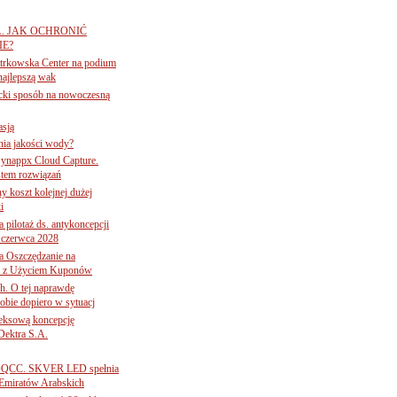
A. JAK OCHRONIĆ
E?
iotrkowska Center na podium
najlepszą wak
ancki sposób na nowoczesną
asją
ania jakości wody?
Synappx Cloud Capture.
tem rozwiązań
ny koszt kolejnej dużej
i
 pilotaż ds. antykoncepcji
 czerwca 2028
 Oszczędzanie na
ce z Użyciem Kuponów
ch. O tej naprawdę
obie dopiero w sytuacj
leksową koncepcję
 Dektra S.A.
ą ADQCC. SKVER LED spełnia
Emiratów Arabskich