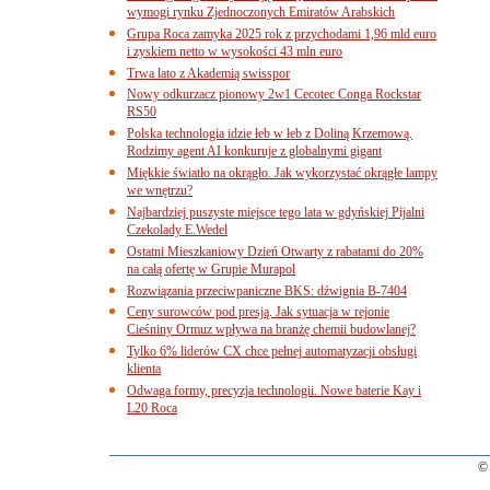
wymogi rynku Zjednoczonych Emiratów Arabskich
Grupa Roca zamyka 2025 rok z przychodami 1,96 mld euro
i zyskiem netto w wysokości 43 mln euro
Trwa lato z Akademią swisspor
Nowy odkurzacz pionowy 2w1 Cecotec Conga Rockstar
RS50
Polska technologia idzie łeb w łeb z Doliną Krzemową.
Rodzimy agent AI konkuruje z globalnymi gigant
Miękkie światło na okrągło. Jak wykorzystać okrągłe lampy
we wnętrzu?
Najbardziej puszyste miejsce tego lata w gdyńskiej Pijalni
Czekolady E.Wedel
Ostatni Mieszkaniowy Dzień Otwarty z rabatami do 20%
na całą ofertę w Grupie Murapol
Rozwiązania przeciwpaniczne BKS: dźwignia B-7404
Ceny surowców pod presją. Jak sytuacja w rejonie
Cieśniny Ormuz wpływa na branżę chemii budowlanej?
Tylko 6% liderów CX chce pełnej automatyzacji obsługi
klienta
Odwaga formy, precyzja technologii. Nowe baterie Kay i
L20 Roca
© 