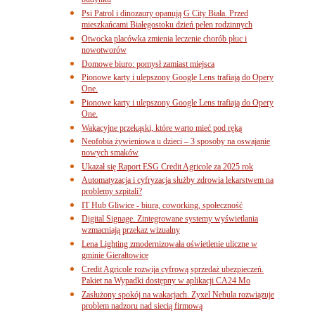
budynku
Psi Patrol i dinozaury opanują G City Biała. Przed
mieszkańcami Białegostoku dzień pełen rodzinnych
Otwocka placówka zmienia leczenie chorób płuc i
nowotworów
Domowe biuro: pomysł zamiast miejsca
Pionowe karty i ulepszony Google Lens trafiają do Opery
One.
Pionowe karty i ulepszony Google Lens trafiają do Opery
One.
Wakacyjne przekąski, które warto mieć pod ręką
Neofobia żywieniowa u dzieci – 3 sposoby na oswajanie
nowych smaków
Ukazał się Raport ESG Credit Agricole za 2025 rok
Automatyzacja i cyfryzacja służby zdrowia lekarstwem na
problemy szpitali?
IT Hub Gliwice - biura, coworking, społeczność
Digital Signage. Zintegrowane systemy wyświetlania
wzmacniają przekaz wizualny
Lena Lighting zmodernizowała oświetlenie uliczne w
gminie Gierałtowice
Credit Agricole rozwija cyfrową sprzedaż ubezpieczeń.
Pakiet na Wypadki dostępny w aplikacji CA24 Mo
Zasłużony spokój na wakacjach. Zyxel Nebula rozwiązuje
problem nadzoru nad siecią firmową