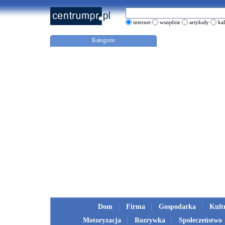
internet
wszędzie
artykuły
ka
Kategorie
Dom
Firma
Gospodarka
Kult
Motoryzacja
Rozrywka
Społeczeństwo