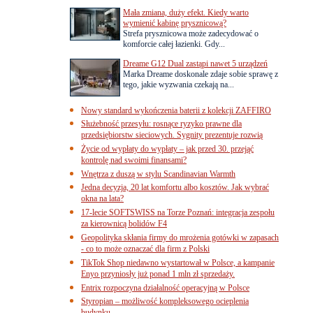
Mała zmiana, duży efekt. Kiedy warto
wymienić kabinę prysznicową?
Strefa prysznicowa może zadecydować o
komforcie całej łazienki. Gdy...
Dreame G12 Dual zastąpi nawet 5 urządzeń
Marka Dreame doskonale zdaje sobie sprawę z
tego, jakie wyzwania czekają na...
Nowy standard wykończenia baterii z kolekcji ZAFFIRO
Służebność przesyłu: rosnące ryzyko prawne dla
przedsiębiorstw sieciowych. Sygnity prezentuje rozwią
Życie od wypłaty do wypłaty – jak przed 30. przejąć
kontrolę nad swoimi finansami?
Wnętrza z duszą w stylu Scandinavian Warmth
Jedna decyzja, 20 lat komfortu albo kosztów. Jak wybrać
okna na lata?
17-lecie SOFTSWISS na Torze Poznań: integracja zespołu
za kierownicą bolidów F4
Geopolityka skłania firmy do mrożenia gotówki w zapasach
- co to może oznaczać dla firm z Polski
TikTok Shop niedawno wystartował w Polsce, a kampanie
Enyo przyniosły już ponad 1 mln zł sprzedaży.
Entrix rozpoczyna działalność operacyjną w Polsce
Styropian – możliwość kompleksowego ocieplenia