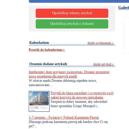
Galer
Opublikuj własny artykuł
Opublikuj artykuł z linkami
Kalendarium
dodaj wydarzenie »
Przejdź do kalendarium »
Ostatnio dodane artykuły
dodaj artykuł »
Inteligentny dom przyjazny zwierzętom. Dreame prezentuje
nowe urządzenia dla naszych pupili
W ofercie marki Dreame debiutują zupełnie nowe,
zaawansowane...
Przyjdź do biura sprzedaży i wynegocjuj swój
pakiet korzyści do nowego mieszkania
Sierpień to dobry moment, aby odwiedzić
biuro sprzedaży Grupy Murapol i...
1-7 sierpnia – Światowy Tydzień Karmienia Piersią
Dlaczego podczas karmienia piersią tak bardzo chce Ci się
pić?...