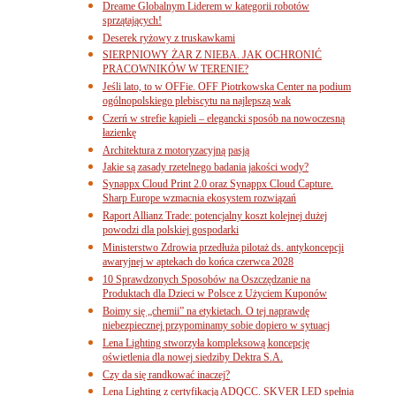
Dreame Globalnym Liderem w kategorii robotów
sprzątających!
Deserek ryżowy z truskawkami
SIERPNIOWY ŻAR Z NIEBA. JAK OCHRONIĆ
PRACOWNIKÓW W TERENIE?
Jeśli lato, to w OFFie. OFF Piotrkowska Center na podium
ogólnopolskiego plebiscytu na najlepszą wak
Czerń w strefie kąpieli – elegancki sposób na nowoczesną
łazienkę
Architektura z motoryzacyjną pasją
Jakie są zasady rzetelnego badania jakości wody?
Synappx Cloud Print 2.0 oraz Synappx Cloud Capture.
Sharp Europe wzmacnia ekosystem rozwiązań
Raport Allianz Trade: potencjalny koszt kolejnej dużej
powodzi dla polskiej gospodarki
Ministerstwo Zdrowia przedłuża pilotaż ds. antykoncepcji
awaryjnej w aptekach do końca czerwca 2028
10 Sprawdzonych Sposobów na Oszczędzanie na
Produktach dla Dzieci w Polsce z Użyciem Kuponów
Boimy się „chemii” na etykietach. O tej naprawdę
niebezpiecznej przypominamy sobie dopiero w sytuacj
Lena Lighting stworzyła kompleksową koncepcję
oświetlenia dla nowej siedziby Dektra S.A.
Czy da się randkować inaczej?
Lena Lighting z certyfikacją ADQCC. SKVER LED spełnia