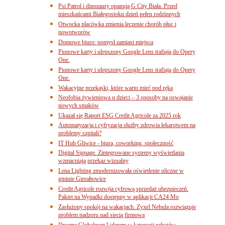
Psi Patrol i dinozaury opanują G City Biała. Przed
mieszkańcami Białegostoku dzień pełen rodzinnych
Otwocka placówka zmienia leczenie chorób płuc i
nowotworów
Domowe biuro: pomysł zamiast miejsca
Pionowe karty i ulepszony Google Lens trafiają do Opery
One.
Pionowe karty i ulepszony Google Lens trafiają do Opery
One.
Wakacyjne przekąski, które warto mieć pod ręką
Neofobia żywieniowa u dzieci – 3 sposoby na oswajanie
nowych smaków
Ukazał się Raport ESG Credit Agricole za 2025 rok
Automatyzacja i cyfryzacja służby zdrowia lekarstwem na
problemy szpitali?
IT Hub Gliwice - biura, coworking, społeczność
Digital Signage. Zintegrowane systemy wyświetlania
wzmacniają przekaz wizualny
Lena Lighting zmodernizowała oświetlenie uliczne w
gminie Gierałtowice
Credit Agricole rozwija cyfrową sprzedaż ubezpieczeń.
Pakiet na Wypadki dostępny w aplikacji CA24 Mo
Zasłużony spokój na wakacjach. Zyxel Nebula rozwiązuje
problem nadzoru nad siecią firmową
Dreame Globalnym Liderem w kategorii robotów