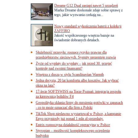
Dreame G12 Dual zastąpi nawet 5 urządzeń
Marka Dreame doskonale zdaje sobie sprawę z
tego, jakie wyzwania czekają na...
Nowy standard wykończenia baterii z kolekcji
ZAFFIRO
Jakość współczesnego wnętrza bazuje na
świadomie dobranych detalach.
Służebność przesyłu: rosnące ryzyko prawne dla
przedsiębiorstw sieciowych. Sygnity prezentuje rozwią
Życie od wypłaty do wypłaty – jak przed 30. przejąć
kontrolę nad swoimi finansami?
Wnętrza z duszą w stylu Scandinavian Warmth
Jedna decyzja, 20 lat komfortu albo kosztów. Jak wybrać
okna na lata?
17-lecie SOFTSWISS na Torze Poznań: integracja zespołu
za kierownicą bolidów F4
Geopolityka skłania firmy do mrożenia gotówki w zapasach
- co to może oznaczać dla firm z Polski
TikTok Shop niedawno wystartował w Polsce, a kampanie
Enyo przyniosły już ponad 1 mln zł sprzedaży.
Entrix rozpoczyna działalność operacyjną w Polsce
Styropian – możliwość kompleksowego ocieplenia
budynku