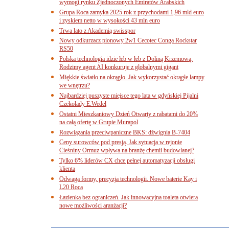
wymogi rynku Zjednoczonych Emiratów Arabskich
Grupa Roca zamyka 2025 rok z przychodami 1,96 mld euro
i zyskiem netto w wysokości 43 mln euro
Trwa lato z Akademią swisspor
Nowy odkurzacz pionowy 2w1 Cecotec Conga Rockstar
RS50
Polska technologia idzie łeb w łeb z Doliną Krzemową.
Rodzimy agent AI konkuruje z globalnymi gigant
Miękkie światło na okrągło. Jak wykorzystać okrągłe lampy
we wnętrzu?
Najbardziej puszyste miejsce tego lata w gdyńskiej Pijalni
Czekolady E.Wedel
Ostatni Mieszkaniowy Dzień Otwarty z rabatami do 20%
na całą ofertę w Grupie Murapol
Rozwiązania przeciwpaniczne BKS: dźwignia B-7404
Ceny surowców pod presją. Jak sytuacja w rejonie
Cieśniny Ormuz wpływa na branżę chemii budowlanej?
Tylko 6% liderów CX chce pełnej automatyzacji obsługi
klienta
Odwaga formy, precyzja technologii. Nowe baterie Kay i
L20 Roca
Łazienka bez ograniczeń. Jak innowacyjna toaleta otwiera
nowe możliwości aranżacji?