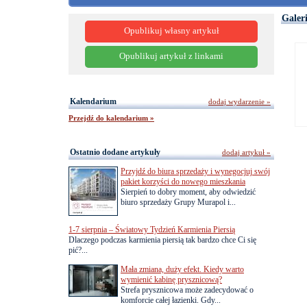
Galer
Opublikuj własny artykuł
Opublikuj artykuł z linkami
Kalendarium
dodaj wydarzenie »
Przejdź do kalendarium »
Ostatnio dodane artykuły
dodaj artykuł »
Przyjdź do biura sprzedaży i wynegocjuj swój
pakiet korzyści do nowego mieszkania
Sierpień to dobry moment, aby odwiedzić
biuro sprzedaży Grupy Murapol i...
1-7 sierpnia – Światowy Tydzień Karmienia Piersią
Dlaczego podczas karmienia piersią tak bardzo chce Ci się
pić?...
Mała zmiana, duży efekt. Kiedy warto
wymienić kabinę prysznicową?
Strefa prysznicowa może zadecydować o
komforcie całej łazienki. Gdy...