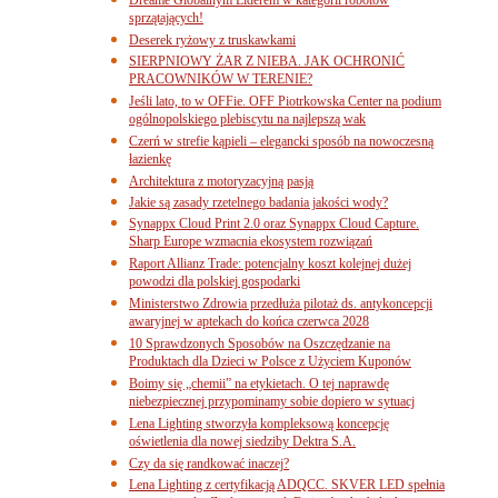
sprzątających!
Deserek ryżowy z truskawkami
SIERPNIOWY ŻAR Z NIEBA. JAK OCHRONIĆ
PRACOWNIKÓW W TERENIE?
Jeśli lato, to w OFFie. OFF Piotrkowska Center na podium
ogólnopolskiego plebiscytu na najlepszą wak
Czerń w strefie kąpieli – elegancki sposób na nowoczesną
łazienkę
Architektura z motoryzacyjną pasją
Jakie są zasady rzetelnego badania jakości wody?
Synappx Cloud Print 2.0 oraz Synappx Cloud Capture.
Sharp Europe wzmacnia ekosystem rozwiązań
Raport Allianz Trade: potencjalny koszt kolejnej dużej
powodzi dla polskiej gospodarki
Ministerstwo Zdrowia przedłuża pilotaż ds. antykoncepcji
awaryjnej w aptekach do końca czerwca 2028
10 Sprawdzonych Sposobów na Oszczędzanie na
Produktach dla Dzieci w Polsce z Użyciem Kuponów
Boimy się „chemii” na etykietach. O tej naprawdę
niebezpiecznej przypominamy sobie dopiero w sytuacj
Lena Lighting stworzyła kompleksową koncepcję
oświetlenia dla nowej siedziby Dektra S.A.
Czy da się randkować inaczej?
Lena Lighting z certyfikacją ADQCC. SKVER LED spełnia