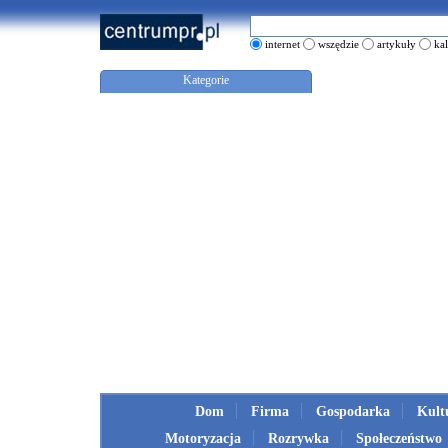
internet
wszędzie
artykuły
ka
Kategorie
Dom
Firma
Gospodarka
Kult
Motoryzacja
Rozrywka
Społeczeństwo