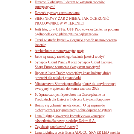
Dreame Globalnym Liderem w kategorii robotów
sprzątających!
Deserek ryżowy z truskawkami
SIERPNIOWY ŻAR Z NIEBA. JAK OCHRONIĆ
PRACOWNIKÓW W TERENIE?
Jeśli lato, to w OFFie. OFF Piotrkowska Center na podium
ogólnopolskiego plebiscytu na najlepszą wak
Czerń w strefie kąpieli – elegancki sposób na nowoczesną
łazienkę
Architektura z motoryzacyjną pasją
Jakie są zasady rzetelnego badania jakości wody?
Synappx Cloud Print 2.0 oraz Synappx Cloud Capture.
Sharp Europe wzmacnia ekosystem rozwiązań
Raport Allianz Trade: potencjalny koszt kolejnej dużej
powodzi dla polskiej gospodarki
Ministerstwo Zdrowia przedłuża pilotaż ds. antykoncepcji
awaryjnej w aptekach do końca czerwca 2028
10 Sprawdzonych Sposobów na Oszczędzanie na
Produktach dla Dzieci w Polsce z Użyciem Kuponów
Boimy się „chemii” na etykietach. O tej naprawdę
niebezpiecznej przypominamy sobie dopiero w sytuacj
Lena Lighting stworzyła kompleksową koncepcję
oświetlenia dla nowej siedziby Dektra S.A.
Czy da się randkować inaczej?
Lena Lighting z certyfikacją ADQCC. SKVER LED spełnia