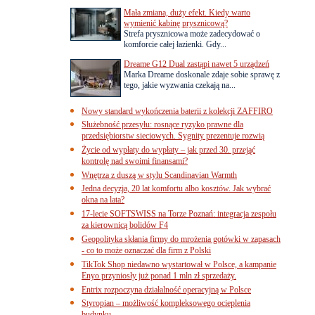
Mała zmiana, duży efekt. Kiedy warto
wymienić kabinę prysznicową?
Strefa prysznicowa może zadecydować o
komforcie całej łazienki. Gdy...
Dreame G12 Dual zastąpi nawet 5 urządzeń
Marka Dreame doskonale zdaje sobie sprawę z
tego, jakie wyzwania czekają na...
Nowy standard wykończenia baterii z kolekcji ZAFFIRO
Służebność przesyłu: rosnące ryzyko prawne dla
przedsiębiorstw sieciowych. Sygnity prezentuje rozwią
Życie od wypłaty do wypłaty – jak przed 30. przejąć
kontrolę nad swoimi finansami?
Wnętrza z duszą w stylu Scandinavian Warmth
Jedna decyzja, 20 lat komfortu albo kosztów. Jak wybrać
okna na lata?
17-lecie SOFTSWISS na Torze Poznań: integracja zespołu
za kierownicą bolidów F4
Geopolityka skłania firmy do mrożenia gotówki w zapasach
- co to może oznaczać dla firm z Polski
TikTok Shop niedawno wystartował w Polsce, a kampanie
Enyo przyniosły już ponad 1 mln zł sprzedaży.
Entrix rozpoczyna działalność operacyjną w Polsce
Styropian – możliwość kompleksowego ocieplenia