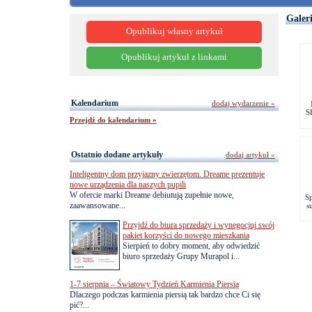
Galer
Opublikuj własny artykuł
Opublikuj artykuł z linkami
Kalendarium
dodaj wydarzenie »
S
Przejdź do kalendarium »
Ostatnio dodane artykuły
dodaj artykuł »
Inteligentny dom przyjazny zwierzętom. Dreame prezentuje
nowe urządzenia dla naszych pupili
W ofercie marki Dreame debiutują zupełnie nowe,
Sp
zaawansowane...
s
Przyjdź do biura sprzedaży i wynegocjuj swój
pakiet korzyści do nowego mieszkania
Sierpień to dobry moment, aby odwiedzić
biuro sprzedaży Grupy Murapol i...
1-7 sierpnia – Światowy Tydzień Karmienia Piersią
Dlaczego podczas karmienia piersią tak bardzo chce Ci się
pić?...