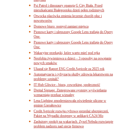
budynku
Psi Patrol i dinozaury opanują G City Biała. Przed
mieszkańcami Białegostoku dzień pełen rodzinnych
Otwocka placówka zmienia leczenie chorób płuc i
nowotworów
Domowe biuro: pomysł zamiast miejsca
Pionowe karty i ulepszony Google Lens trafiają do Opery
One.
Pionowe karty i ulepszony Google Lens trafiają do Opery
One.
Wakacyjne przekąski, które warto mieć pod ręką
Neofobia żywieniowa u dzieci – 3 sposoby na oswajanie
nowych smaków
Ukazał się Raport ESG Credit Agricole za 2025 rok
Automatyzacja i cyfryzacja służby zdrowia lekarstwem na
problemy szpitali?
IT Hub Gliwice - biura, coworking, społeczność
Digital Signage. Zintegrowane systemy wyświetlania
wzmacniają przekaz wizualny
Lena Lighting zmodernizowała oświetlenie uliczne w
gminie Gierałtowice
Credit Agricole rozwija cyfrową sprzedaż ubezpieczeń.
Pakiet na Wypadki dostępny w aplikacji CA24 Mo
Zasłużony spokój na wakacjach. Zyxel Nebula rozwiązuje
problem nadzoru nad siecią firmową