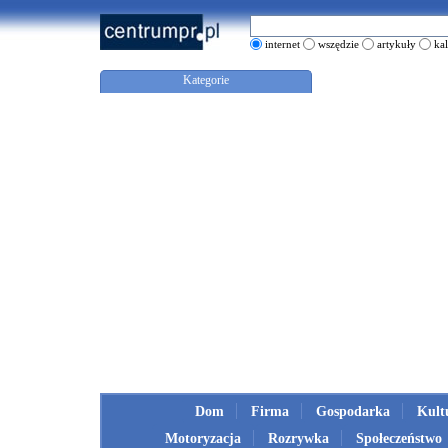
internet
wszędzie
artykuły
ka
Kategorie
Dom
Firma
Gospodarka
Kult
Motoryzacja
Rozrywka
Społeczeństwo