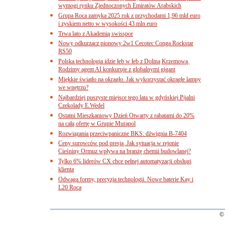
wymogi rynku Zjednoczonych Emiratów Arabskich
Grupa Roca zamyka 2025 rok z przychodami 1,96 mld euro
i zyskiem netto w wysokości 43 mln euro
Trwa lato z Akademią swisspor
Nowy odkurzacz pionowy 2w1 Cecotec Conga Rockstar
RS50
Polska technologia idzie łeb w łeb z Doliną Krzemową.
Rodzimy agent AI konkuruje z globalnymi gigant
Miękkie światło na okrągło. Jak wykorzystać okrągłe lampy
we wnętrzu?
Najbardziej puszyste miejsce tego lata w gdyńskiej Pijalni
Czekolady E.Wedel
Ostatni Mieszkaniowy Dzień Otwarty z rabatami do 20%
na całą ofertę w Grupie Murapol
Rozwiązania przeciwpaniczne BKS: dźwignia B-7404
Ceny surowców pod presją. Jak sytuacja w rejonie
Cieśniny Ormuz wpływa na branżę chemii budowlanej?
Tylko 6% liderów CX chce pełnej automatyzacji obsługi
klienta
Odwaga formy, precyzja technologii. Nowe baterie Kay i
L20 Roca
© 