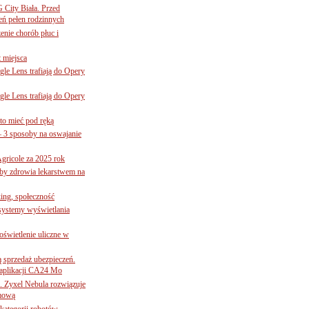
G City Biała. Przed
eń pełen rodzinnych
nie chorób płuc i
 miejsca
le Lens trafiają do Opery
le Lens trafiają do Opery
to mieć pod ręką
– 3 sposoby na oswajanie
gricole za 2025 rok
żby zdrowia lekarstwem na
ing, społeczność
 systemy wyświetlania
świetlenie uliczne w
ą sprzedaż ubezpieczeń.
 aplikacji CA24 Mo
. Zyxel Nebula rozwiązuje
rmową
ategorii robotów