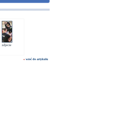
zdjecie
«
wroć do artykułu