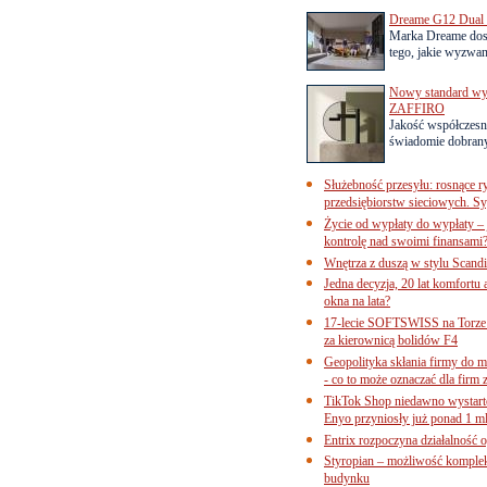
Dreame G12 Dual z
Marka Dreame dosk
tego, jakie wyzwani
Nowy standard wyko
ZAFFIRO
Jakość współczesn
świadomie dobrany
Służebność przesyłu: rosnące r
przedsiębiorstw sieciowych. Sy
Życie od wypłaty do wypłaty – 
kontrolę nad swoimi finansami
Wnętrza z duszą w stylu Scand
Jedna decyzja, 20 lat komfortu
okna na lata?
17-lecie SOFTSWISS na Torze P
za kierownicą bolidów F4
Geopolityka skłania firmy do 
- co to może oznaczać dla firm 
TikTok Shop niedawno wystart
Enyo przyniosły już ponad 1 ml
Entrix rozpoczyna działalność 
Styropian – możliwość komple
budynku