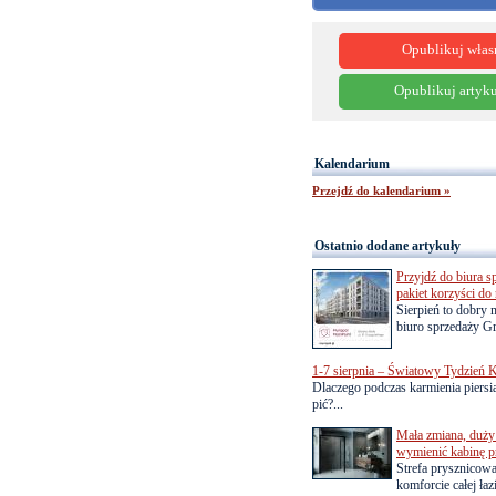
Opublikuj włas
Opublikuj artyku
Kalendarium
Przejdź do kalendarium »
Ostatnio dodane artykuły
Przyjdź do biura s
pakiet korzyści d
Sierpień to dobry
biuro sprzedaży Gr
1-7 sierpnia – Światowy Tydzień K
Dlaczego podczas karmienia piersią
pić?...
Mała zmiana, duży 
wymienić kabinę p
Strefa prysznicow
komforcie całej łaz