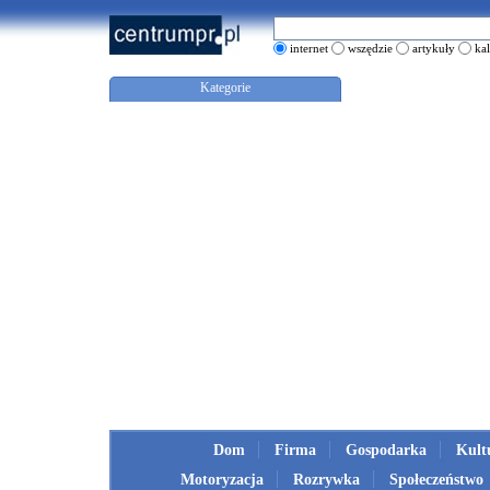
internet
wszędzie
artykuły
ka
Kategorie
Dom
Firma
Gospodarka
Kult
Motoryzacja
Rozrywka
Społeczeństwo