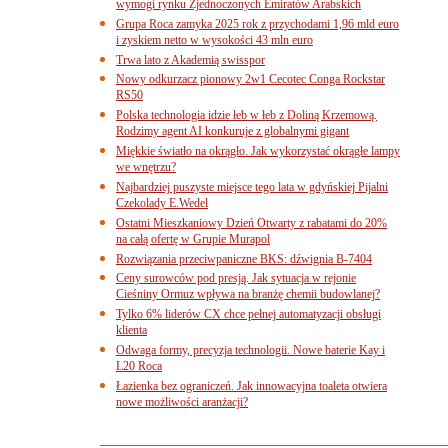
wymogi rynku Zjednoczonych Emiratów Arabskich
Grupa Roca zamyka 2025 rok z przychodami 1,96 mld euro
i zyskiem netto w wysokości 43 mln euro
Trwa lato z Akademią swisspor
Nowy odkurzacz pionowy 2w1 Cecotec Conga Rockstar
RS50
Polska technologia idzie łeb w łeb z Doliną Krzemową.
Rodzimy agent AI konkuruje z globalnymi gigant
Miękkie światło na okrągło. Jak wykorzystać okrągłe lampy
we wnętrzu?
Najbardziej puszyste miejsce tego lata w gdyńskiej Pijalni
Czekolady E.Wedel
Ostatni Mieszkaniowy Dzień Otwarty z rabatami do 20%
na całą ofertę w Grupie Murapol
Rozwiązania przeciwpaniczne BKS: dźwignia B-7404
Ceny surowców pod presją. Jak sytuacja w rejonie
Cieśniny Ormuz wpływa na branżę chemii budowlanej?
Tylko 6% liderów CX chce pełnej automatyzacji obsługi
klienta
Odwaga formy, precyzja technologii. Nowe baterie Kay i
L20 Roca
Łazienka bez ograniczeń. Jak innowacyjna toaleta otwiera
nowe możliwości aranżacji?