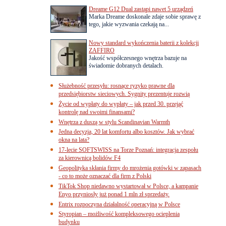
Dreame G12 Dual zastąpi nawet 5 urządzeń
Marka Dreame doskonale zdaje sobie sprawę z
tego, jakie wyzwania czekają na...
Nowy standard wykończenia baterii z kolekcji
ZAFFIRO
Jakość współczesnego wnętrza bazuje na
świadomie dobranych detalach.
Służebność przesyłu: rosnące ryzyko prawne dla
przedsiębiorstw sieciowych. Sygnity prezentuje rozwią
Życie od wypłaty do wypłaty – jak przed 30. przejąć
kontrolę nad swoimi finansami?
Wnętrza z duszą w stylu Scandinavian Warmth
Jedna decyzja, 20 lat komfortu albo kosztów. Jak wybrać
okna na lata?
17-lecie SOFTSWISS na Torze Poznań: integracja zespołu
za kierownicą bolidów F4
Geopolityka skłania firmy do mrożenia gotówki w zapasach
- co to może oznaczać dla firm z Polski
TikTok Shop niedawno wystartował w Polsce, a kampanie
Enyo przyniosły już ponad 1 mln zł sprzedaży.
Entrix rozpoczyna działalność operacyjną w Polsce
Styropian – możliwość kompleksowego ocieplenia
budynku