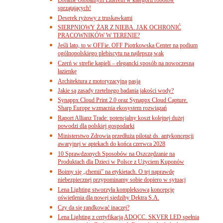
sprzątających!
Deserek ryżowy z truskawkami
SIERPNIOWY ŻAR Z NIEBA. JAK OCHRONIĆ
PRACOWNIKÓW W TERENIE?
Jeśli lato, to w OFFie. OFF Piotrkowska Center na podium
ogólnopolskiego plebiscytu na najlepszą wak
Czerń w strefie kąpieli – elegancki sposób na nowoczesną
łazienkę
Architektura z motoryzacyjną pasją
Jakie są zasady rzetelnego badania jakości wody?
Synappx Cloud Print 2.0 oraz Synappx Cloud Capture.
Sharp Europe wzmacnia ekosystem rozwiązań
Raport Allianz Trade: potencjalny koszt kolejnej dużej
powodzi dla polskiej gospodarki
Ministerstwo Zdrowia przedłuża pilotaż ds. antykoncepcji
awaryjnej w aptekach do końca czerwca 2028
10 Sprawdzonych Sposobów na Oszczędzanie na
Produktach dla Dzieci w Polsce z Użyciem Kuponów
Boimy się „chemii” na etykietach. O tej naprawdę
niebezpiecznej przypominamy sobie dopiero w sytuacj
Lena Lighting stworzyła kompleksową koncepcję
oświetlenia dla nowej siedziby Dektra S.A.
Czy da się randkować inaczej?
Lena Lighting z certyfikacją ADQCC. SKVER LED spełnia