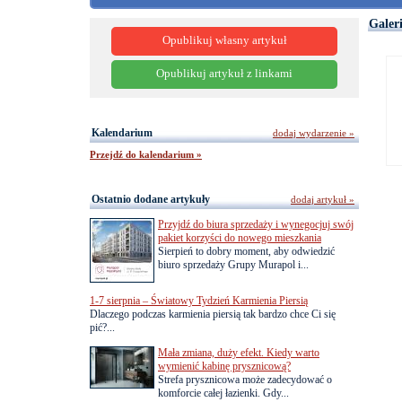
Galer
Opublikuj własny artykuł
Opublikuj artykuł z linkami
Kalendarium
dodaj wydarzenie »
Przejdź do kalendarium »
Ostatnio dodane artykuły
dodaj artykuł »
Przyjdź do biura sprzedaży i wynegocjuj swój
pakiet korzyści do nowego mieszkania
Sierpień to dobry moment, aby odwiedzić
biuro sprzedaży Grupy Murapol i...
1-7 sierpnia – Światowy Tydzień Karmienia Piersią
Dlaczego podczas karmienia piersią tak bardzo chce Ci się
pić?...
Mała zmiana, duży efekt. Kiedy warto
wymienić kabinę prysznicową?
Strefa prysznicowa może zadecydować o
komforcie całej łazienki. Gdy...