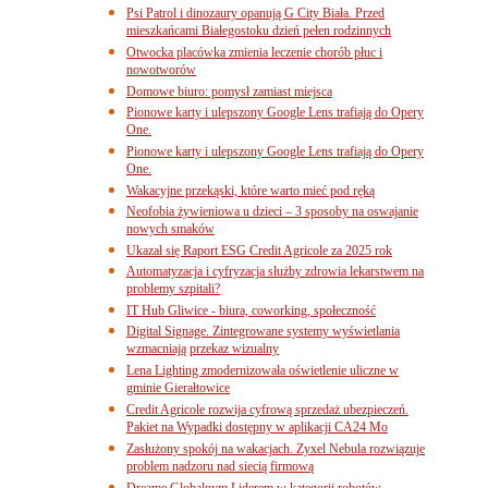
Psi Patrol i dinozaury opanują G City Biała. Przed
mieszkańcami Białegostoku dzień pełen rodzinnych
Otwocka placówka zmienia leczenie chorób płuc i
nowotworów
Domowe biuro: pomysł zamiast miejsca
Pionowe karty i ulepszony Google Lens trafiają do Opery
One.
Pionowe karty i ulepszony Google Lens trafiają do Opery
One.
Wakacyjne przekąski, które warto mieć pod ręką
Neofobia żywieniowa u dzieci – 3 sposoby na oswajanie
nowych smaków
Ukazał się Raport ESG Credit Agricole za 2025 rok
Automatyzacja i cyfryzacja służby zdrowia lekarstwem na
problemy szpitali?
IT Hub Gliwice - biura, coworking, społeczność
Digital Signage. Zintegrowane systemy wyświetlania
wzmacniają przekaz wizualny
Lena Lighting zmodernizowała oświetlenie uliczne w
gminie Gierałtowice
Credit Agricole rozwija cyfrową sprzedaż ubezpieczeń.
Pakiet na Wypadki dostępny w aplikacji CA24 Mo
Zasłużony spokój na wakacjach. Zyxel Nebula rozwiązuje
problem nadzoru nad siecią firmową
Dreame Globalnym Liderem w kategorii robotów