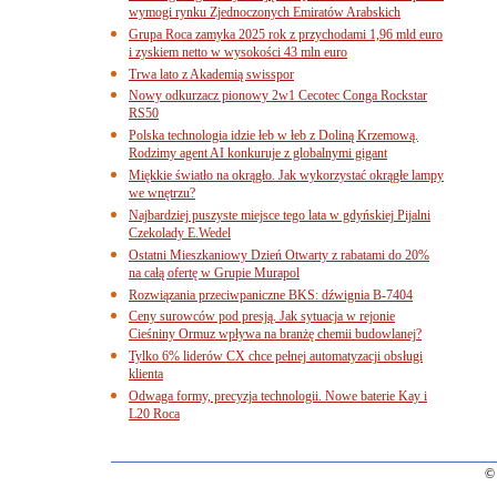
wymogi rynku Zjednoczonych Emiratów Arabskich
Grupa Roca zamyka 2025 rok z przychodami 1,96 mld euro
i zyskiem netto w wysokości 43 mln euro
Trwa lato z Akademią swisspor
Nowy odkurzacz pionowy 2w1 Cecotec Conga Rockstar
RS50
Polska technologia idzie łeb w łeb z Doliną Krzemową.
Rodzimy agent AI konkuruje z globalnymi gigant
Miękkie światło na okrągło. Jak wykorzystać okrągłe lampy
we wnętrzu?
Najbardziej puszyste miejsce tego lata w gdyńskiej Pijalni
Czekolady E.Wedel
Ostatni Mieszkaniowy Dzień Otwarty z rabatami do 20%
na całą ofertę w Grupie Murapol
Rozwiązania przeciwpaniczne BKS: dźwignia B-7404
Ceny surowców pod presją. Jak sytuacja w rejonie
Cieśniny Ormuz wpływa na branżę chemii budowlanej?
Tylko 6% liderów CX chce pełnej automatyzacji obsługi
klienta
Odwaga formy, precyzja technologii. Nowe baterie Kay i
L20 Roca
© 