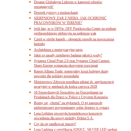
Dreame Globalnym Liderem w kategorii robotów
sprzątających!
Deserek ryżowy z truskawkami
SIERPNIOWY ŻAR Z NIEBA. JAK OCHRONIĆ
PRACOWNIKÓW W TERENIE?
Jeśli lato, to w OFFie. OFF Piotrkowska Center na podium
ogólnopolskiego plebiscytu na najlepszą wak
Czerń w strefie kąpieli – elegancki sposób na nowoczesną
łazienkę
Architektura z motoryzacyjną pasją
Jakie są zasady rzetelnego badania jakości wody?
Synappx Cloud Print 2.0 oraz Synappx Cloud Capture.
Sharp Europe wzmacnia ekosystem rozwiązań
Raport Allianz Trade: potencjalny koszt kolejnej dużej
powodzi dla polskiej gospodarki
Ministerstwo Zdrowia przedłuża pilotaż ds. antykoncepcji
awaryjnej w aptekach do końca czerwca 2028
10 Sprawdzonych Sposobów na Oszczędzanie na
Produktach dla Dzieci w Polsce z Użyciem Kuponów
Boimy się „chemii” na etykietach. O tej naprawdę
niebezpiecznej przypominamy sobie dopiero w sytuacj
Lena Lighting stworzyła kompleksową koncepcję
oświetlenia dla nowej siedziby Dektra S.A.
Czy da się randkować inaczej?
Lena Lighting z certyfikacją ADQCC. SKVER LED spełnia