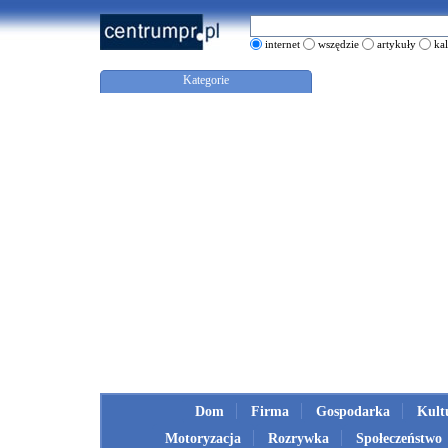
internet
wszędzie
artykuły
ka
Kategorie
Dom
Firma
Gospodarka
Kult
Motoryzacja
Rozrywka
Społeczeństwo