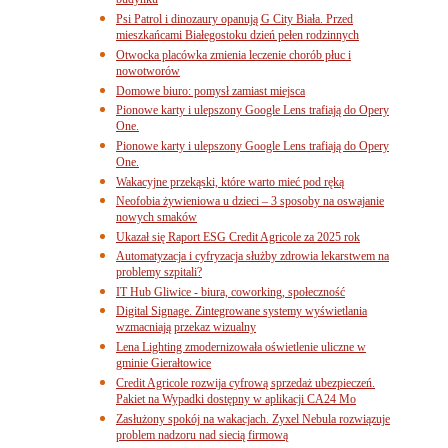
budynku
Psi Patrol i dinozaury opanują G City Biała. Przed
mieszkańcami Białegostoku dzień pełen rodzinnych
Otwocka placówka zmienia leczenie chorób płuc i
nowotworów
Domowe biuro: pomysł zamiast miejsca
Pionowe karty i ulepszony Google Lens trafiają do Opery
One.
Pionowe karty i ulepszony Google Lens trafiają do Opery
One.
Wakacyjne przekąski, które warto mieć pod ręką
Neofobia żywieniowa u dzieci – 3 sposoby na oswajanie
nowych smaków
Ukazał się Raport ESG Credit Agricole za 2025 rok
Automatyzacja i cyfryzacja służby zdrowia lekarstwem na
problemy szpitali?
IT Hub Gliwice - biura, coworking, społeczność
Digital Signage. Zintegrowane systemy wyświetlania
wzmacniają przekaz wizualny
Lena Lighting zmodernizowała oświetlenie uliczne w
gminie Gierałtowice
Credit Agricole rozwija cyfrową sprzedaż ubezpieczeń.
Pakiet na Wypadki dostępny w aplikacji CA24 Mo
Zasłużony spokój na wakacjach. Zyxel Nebula rozwiązuje
problem nadzoru nad siecią firmową