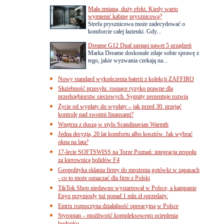
Mała zmiana, duży efekt. Kiedy warto
wymienić kabinę prysznicową?
Strefa prysznicowa może zadecydować o
komforcie całej łazienki. Gdy...
Dreame G12 Dual zastąpi nawet 5 urządzeń
Marka Dreame doskonale zdaje sobie sprawę z
tego, jakie wyzwania czekają na...
Nowy standard wykończenia baterii z kolekcji ZAFFIRO
Służebność przesyłu: rosnące ryzyko prawne dla
przedsiębiorstw sieciowych. Sygnity prezentuje rozwią
Życie od wypłaty do wypłaty – jak przed 30. przejąć
kontrolę nad swoimi finansami?
Wnętrza z duszą w stylu Scandinavian Warmth
Jedna decyzja, 20 lat komfortu albo kosztów. Jak wybrać
okna na lata?
17-lecie SOFTSWISS na Torze Poznań: integracja zespołu
za kierownicą bolidów F4
Geopolityka skłania firmy do mrożenia gotówki w zapasach
- co to może oznaczać dla firm z Polski
TikTok Shop niedawno wystartował w Polsce, a kampanie
Enyo przyniosły już ponad 1 mln zł sprzedaży.
Entrix rozpoczyna działalność operacyjną w Polsce
Styropian – możliwość kompleksowego ocieplenia