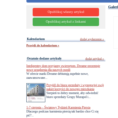
Galer
Opublikuj własny artykuł
Opublikuj artykuł z linkami
Kalendarium
dodaj wydarzenie »
Przejdź do kalendarium »
Ostatnio dodane artykuły
dodaj artykuł »
Inteligentny dom przyjazny zwierzętom. Dreame prezentuje
nowe urządzenia dla naszych pupili
W ofercie marki Dreame debiutują zupełnie nowe,
zaawansowane...
Przyjdź do biura sprzedaży i wynegocjuj swój
pakiet korzyści do nowego mieszkania
Sierpień to dobry moment, aby odwiedzić
biuro sprzedaży Grupy Murapol i...
1-7 sierpnia – Światowy Tydzień Karmienia Piersią
Dlaczego podczas karmienia piersią tak bardzo chce Ci się
pić?...