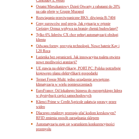
Czekolady E.Wedel
Ostatni Mieszkaniowy Dzień Otwarty z rabatami do 20%
na całą ofertę w Grupie Murapol
Rozwiązania przeciwpaniczne BKS: dźwignia B-7404
Ceny surowców pod presją. Jak sytuacja w rejonie
Cieśniny Ormuz wpływa na branżę chemii budowlanej?
Tylko 6% liderów CX chce pełnej automatyzacji obsługi
klienta
Odwaga formy, precyzja technologii. Nowe baterie Kay i
L20 Roca
Łazienka bez ograniczeń. Jak innowacyjna toaleta otwiera
nowe możliwości aranżacji?
UE stawia na elektryfikację. PORT PC: Polska potrzebuje
krajowego planu elektryfikacji gospodarki
Termet Freeze Multi: jedno urządzenie zewnętrzne,
klimatyzacja w wielu pomieszczeniach
EuroFrance: Od lokalnego biznesu do europejskiego lidera
w dystrybucji części samochodowych
Klienci Prime w Credit Agricole załatwią sprawy przez
wideo
Dlaczego retailerzy przestają ufać kodom kreskowym?
RFID zmienia sposób zarządzania sklepem
Automatyzacja staje się warunkiem konkurencyjności
przemysłu