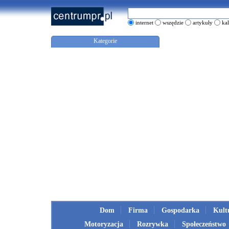
internet
wszędzie
artykuły
ka
Kategorie
Dom
Firma
Gospodarka
Kult
Motoryzacja
Rozrywka
Społeczeństwo