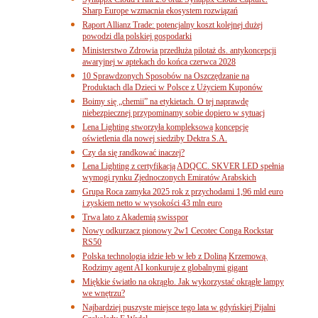
Sharp Europe wzmacnia ekosystem rozwiązań
Raport Allianz Trade: potencjalny koszt kolejnej dużej
powodzi dla polskiej gospodarki
Ministerstwo Zdrowia przedłuża pilotaż ds. antykoncepcji
awaryjnej w aptekach do końca czerwca 2028
10 Sprawdzonych Sposobów na Oszczędzanie na
Produktach dla Dzieci w Polsce z Użyciem Kuponów
Boimy się „chemii” na etykietach. O tej naprawdę
niebezpiecznej przypominamy sobie dopiero w sytuacj
Lena Lighting stworzyła kompleksową koncepcję
oświetlenia dla nowej siedziby Dektra S.A.
Czy da się randkować inaczej?
Lena Lighting z certyfikacją ADQCC. SKVER LED spełnia
wymogi rynku Zjednoczonych Emiratów Arabskich
Grupa Roca zamyka 2025 rok z przychodami 1,96 mld euro
i zyskiem netto w wysokości 43 mln euro
Trwa lato z Akademią swisspor
Nowy odkurzacz pionowy 2w1 Cecotec Conga Rockstar
RS50
Polska technologia idzie łeb w łeb z Doliną Krzemową.
Rodzimy agent AI konkuruje z globalnymi gigant
Miękkie światło na okrągło. Jak wykorzystać okrągłe lampy
we wnętrzu?
Najbardziej puszyste miejsce tego lata w gdyńskiej Pijalni