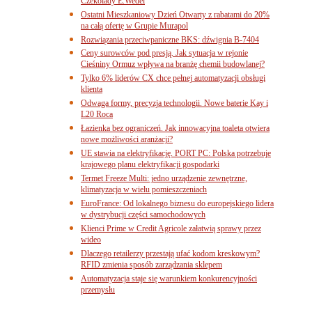
Czekolady E.Wedel
Ostatni Mieszkaniowy Dzień Otwarty z rabatami do 20%
na całą ofertę w Grupie Murapol
Rozwiązania przeciwpaniczne BKS: dźwignia B-7404
Ceny surowców pod presją. Jak sytuacja w rejonie
Cieśniny Ormuz wpływa na branżę chemii budowlanej?
Tylko 6% liderów CX chce pełnej automatyzacji obsługi
klienta
Odwaga formy, precyzja technologii. Nowe baterie Kay i
L20 Roca
Łazienka bez ograniczeń. Jak innowacyjna toaleta otwiera
nowe możliwości aranżacji?
UE stawia na elektryfikację. PORT PC: Polska potrzebuje
krajowego planu elektryfikacji gospodarki
Termet Freeze Multi: jedno urządzenie zewnętrzne,
klimatyzacja w wielu pomieszczeniach
EuroFrance: Od lokalnego biznesu do europejskiego lidera
w dystrybucji części samochodowych
Klienci Prime w Credit Agricole załatwią sprawy przez
wideo
Dlaczego retailerzy przestają ufać kodom kreskowym?
RFID zmienia sposób zarządzania sklepem
Automatyzacja staje się warunkiem konkurencyjności
przemysłu