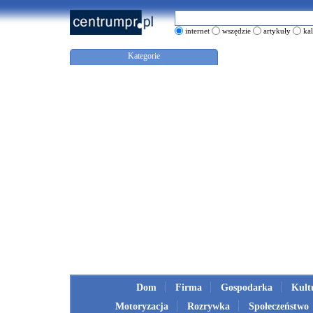
internet
wszędzie
artykuły
ka
Kategorie
Dom
Firma
Gospodarka
Kult
Motoryzacja
Rozrywka
Społeczeństwo