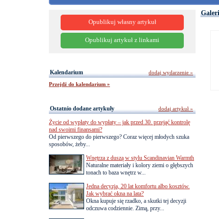
Galer
Opublikuj własny artykuł
Opublikuj artykuł z linkami
Kalendarium
dodaj wydarzenie »
Przejdź do kalendarium »
Ostatnio dodane artykuły
dodaj artykuł »
Życie od wypłaty do wypłaty – jak przed 30. przejąć kontrolę
nad swoimi finansami?
Od pierwszego do pierwszego? Coraz więcej młodych szuka
sposobów, żeby...
Wnętrza z duszą w stylu Scandinavian Warmth
Naturalne materiały i kolory ziemi o głębszych
tonach to baza wnętrz w...
Jedna decyzja, 20 lat komfortu albo kosztów.
Jak wybrać okna na lata?
Okna kupuje się rzadko, a skutki tej decyzji
odczuwa codziennie. Zimą, przy...