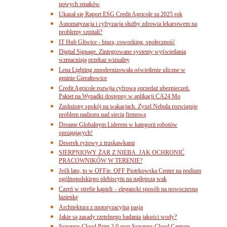
nowych smaków
Ukazał się Raport ESG Credit Agricole za 2025 rok
Automatyzacja i cyfryzacja służby zdrowia lekarstwem na
problemy szpitali?
IT Hub Gliwice - biura, coworking, społeczność
Digital Signage. Zintegrowane systemy wyświetlania
wzmacniają przekaz wizualny
Lena Lighting zmodernizowała oświetlenie uliczne w
gminie Gierałtowice
Credit Agricole rozwija cyfrową sprzedaż ubezpieczeń.
Pakiet na Wypadki dostępny w aplikacji CA24 Mo
Zasłużony spokój na wakacjach. Zyxel Nebula rozwiązuje
problem nadzoru nad siecią firmową
Dreame Globalnym Liderem w kategorii robotów
sprzątających!
Deserek ryżowy z truskawkami
SIERPNIOWY ŻAR Z NIEBA. JAK OCHRONIĆ
PRACOWNIKÓW W TERENIE?
Jeśli lato, to w OFFie. OFF Piotrkowska Center na podium
ogólnopolskiego plebiscytu na najlepszą wak
Czerń w strefie kąpieli – elegancki sposób na nowoczesną
łazienkę
Architektura z motoryzacyjną pasją
Jakie są zasady rzetelnego badania jakości wody?
Synappx Cloud Print 2.0 oraz Synappx Cloud Capture.