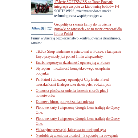
17-lecie SOFTSWISS na Torze Poznań:
integracja zespołu za kierownicą bolidów F4
SOFTSWISS, międzynarodowa marka
technologiczna współpracująca z...
Geopolityka skłania firmy do mrożenia
gotówki w zapasach - co to może oznaczać dla
firm z Polski
Firmy wybierają bezpieczeństwo kontynuowania działalności,
zamiast...
TikTok Shop niedawno wystartował w Polsce, a kampanie
Enyo przyniosły już ponad 1 mln zł sprzedaży.
Entrix rozpoczyna działalność operacyjną w Polsce
Styropian – możliwość kompleksowego ocieplenia
budynku
Psi Patrol i dinozaury opanują G City Biała. Przed
mieszkańcami Białegostoku dzień pełen rodzinnych
Otwocka placówka zmienia leczenie chorób płuc i
nowotworów
Domowe biuro: pomysł zamiast miejsca
Pionowe karty i ulepszony Google Lens trafiają do Opery
One.
Pionowe karty i ulepszony Google Lens trafiają do Opery
One.
Wakacyjne przekąski, które warto mieć pod ręką
Neofobia żywieniowa u dzieci – 3 sposoby na oswajanie