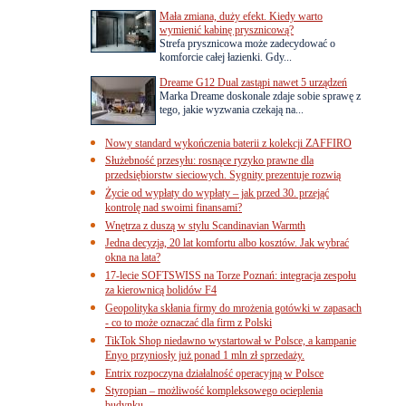
Mała zmiana, duży efekt. Kiedy warto
wymienić kabinę prysznicową?
Strefa prysznicowa może zadecydować o
komforcie całej łazienki. Gdy...
Dreame G12 Dual zastąpi nawet 5 urządzeń
Marka Dreame doskonale zdaje sobie sprawę z
tego, jakie wyzwania czekają na...
Nowy standard wykończenia baterii z kolekcji ZAFFIRO
Służebność przesyłu: rosnące ryzyko prawne dla
przedsiębiorstw sieciowych. Sygnity prezentuje rozwią
Życie od wypłaty do wypłaty – jak przed 30. przejąć
kontrolę nad swoimi finansami?
Wnętrza z duszą w stylu Scandinavian Warmth
Jedna decyzja, 20 lat komfortu albo kosztów. Jak wybrać
okna na lata?
17-lecie SOFTSWISS na Torze Poznań: integracja zespołu
za kierownicą bolidów F4
Geopolityka skłania firmy do mrożenia gotówki w zapasach
- co to może oznaczać dla firm z Polski
TikTok Shop niedawno wystartował w Polsce, a kampanie
Enyo przyniosły już ponad 1 mln zł sprzedaży.
Entrix rozpoczyna działalność operacyjną w Polsce
Styropian – możliwość kompleksowego ocieplenia