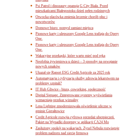
budynku
Psi Patrol i dinozaury opanują G City Biała. Przed
mieszkańcami Białegostoku dzień pełen rodzinnych
Otwocka placówka zmienia leczenie chorób płuc i
nowotworów
Domowe biuro: pomysł zamiast miejsca
Pionowe karty i ulepszony Google Lens trafiają do Opery
One.
Pionowe karty i ulepszony Google Lens trafiają do Opery
One.
Wakacyjne przekąski, które warto mieć pod ręką
Neofobia żywieniowa u dzieci – 3 sposoby na oswajanie
nowych smaków
Ukazał się Raport ESG Credit Agricole za 2025 rok
Automatyzacja i cyfryzacja służby zdrowia lekarstwem na
problemy szpitali?
IT Hub Gliwice - biura, coworking, społeczność
Digital Signage. Zintegrowane systemy wyświetlania
wzmacniają przekaz wizualny
Lena Lighting zmodernizowała oświetlenie uliczne w
gminie Gierałtowice
Credit Agricole rozwija cyfrową sprzedaż ubezpieczeń.
Pakiet na Wypadki dostępny w aplikacji CA24 Mo
Zasłużony spokój na wakacjach. Zyxel Nebula rozwiązuje
problem nadzoru nad siecią firmową