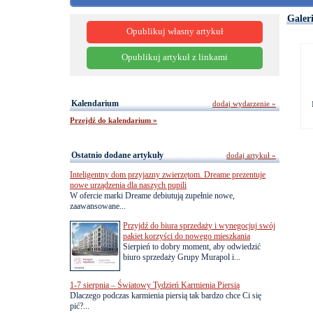
Galer
Opublikuj własny artykuł
Opublikuj artykuł z linkami
Kalendarium
dodaj wydarzenie »
Przejdź do kalendarium »
Ostatnio dodane artykuły
dodaj artykuł »
Inteligentny dom przyjazny zwierzętom. Dreame prezentuje
nowe urządzenia dla naszych pupili
W ofercie marki Dreame debiutują zupełnie nowe,
zaawansowane...
Przyjdź do biura sprzedaży i wynegocjuj swój
pakiet korzyści do nowego mieszkania
Sierpień to dobry moment, aby odwiedzić
biuro sprzedaży Grupy Murapol i...
1-7 sierpnia – Światowy Tydzień Karmienia Piersią
Dlaczego podczas karmienia piersią tak bardzo chce Ci się
pić?...