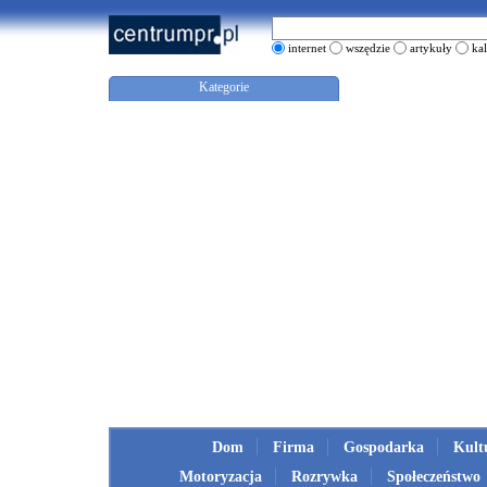
internet
wszędzie
artykuły
ka
Kategorie
Dom
Firma
Gospodarka
Kult
Motoryzacja
Rozrywka
Społeczeństwo