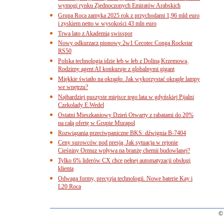
wymogi rynku Zjednoczonych Emiratów Arabskich
Grupa Roca zamyka 2025 rok z przychodami 1,96 mld euro
i zyskiem netto w wysokości 43 mln euro
Trwa lato z Akademią swisspor
Nowy odkurzacz pionowy 2w1 Cecotec Conga Rockstar
RS50
Polska technologia idzie łeb w łeb z Doliną Krzemową.
Rodzimy agent AI konkuruje z globalnymi gigant
Miękkie światło na okrągło. Jak wykorzystać okrągłe lampy
we wnętrzu?
Najbardziej puszyste miejsce tego lata w gdyńskiej Pijalni
Czekolady E.Wedel
Ostatni Mieszkaniowy Dzień Otwarty z rabatami do 20%
na całą ofertę w Grupie Murapol
Rozwiązania przeciwpaniczne BKS: dźwignia B-7404
Ceny surowców pod presją. Jak sytuacja w rejonie
Cieśniny Ormuz wpływa na branżę chemii budowlanej?
Tylko 6% liderów CX chce pełnej automatyzacji obsługi
klienta
Odwaga formy, precyzja technologii. Nowe baterie Kay i
L20 Roca
© 