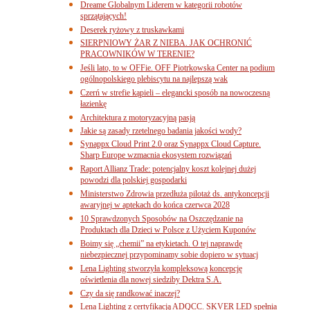
Dreame Globalnym Liderem w kategorii robotów
sprzątających!
Deserek ryżowy z truskawkami
SIERPNIOWY ŻAR Z NIEBA. JAK OCHRONIĆ
PRACOWNIKÓW W TERENIE?
Jeśli lato, to w OFFie. OFF Piotrkowska Center na podium
ogólnopolskiego plebiscytu na najlepszą wak
Czerń w strefie kąpieli – elegancki sposób na nowoczesną
łazienkę
Architektura z motoryzacyjną pasją
Jakie są zasady rzetelnego badania jakości wody?
Synappx Cloud Print 2.0 oraz Synappx Cloud Capture.
Sharp Europe wzmacnia ekosystem rozwiązań
Raport Allianz Trade: potencjalny koszt kolejnej dużej
powodzi dla polskiej gospodarki
Ministerstwo Zdrowia przedłuża pilotaż ds. antykoncepcji
awaryjnej w aptekach do końca czerwca 2028
10 Sprawdzonych Sposobów na Oszczędzanie na
Produktach dla Dzieci w Polsce z Użyciem Kuponów
Boimy się „chemii” na etykietach. O tej naprawdę
niebezpiecznej przypominamy sobie dopiero w sytuacj
Lena Lighting stworzyła kompleksową koncepcję
oświetlenia dla nowej siedziby Dektra S.A.
Czy da się randkować inaczej?
Lena Lighting z certyfikacją ADQCC. SKVER LED spełnia