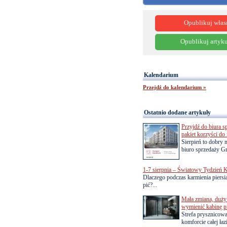
Opublikuj włas
Opublikuj artyku
Kalendarium
Przejdź do kalendarium »
Ostatnio dodane artykuły
Przyjdź do biura s
pakiet korzyści d
Sierpień to dobry
biuro sprzedaży Gr
1-7 sierpnia – Światowy Tydzień K
Dlaczego podczas karmienia piersią
pić?...
Mała zmiana, duży 
wymienić kabinę p
Strefa prysznicow
komforcie całej łaz