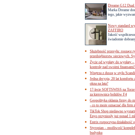
Dreame G12 Dual z
Marka Dreame dosk
tego, jakie wyzwani
Nowy standard wyko
ZAFFIRO
Jakość współczesn
świadomie dobrany
Służebność przesyłu: rosnące r
przedsiębiorstw sieciowych. Sy
Życie od wypłaty do wypłaty – 
kontrolę nad swoimi finansami
Wnętrza z duszą w stylu Scand
Jedna decyzja, 20 lat komfortu
okna na lata?
17-lecie SOFTSWISS na Torze P
za kierownicą bolidów F4
Geopolityka skłania firmy do 
- co to może oznaczać dla firm 
TikTok Shop niedawno wystart
Enyo przyniosły już ponad 1 ml
Entrix rozpoczyna działalność 
Styropian – możliwość komple
budynku