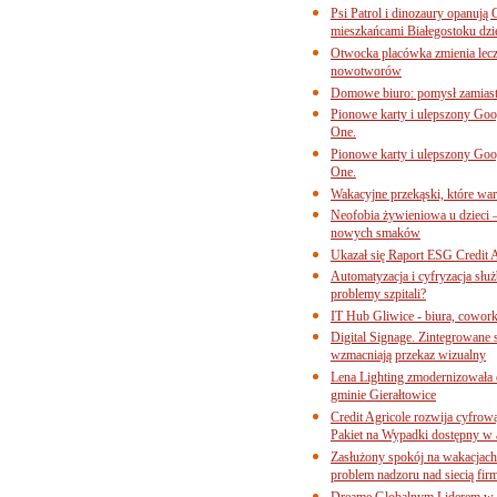
Psi Patrol i dinozaury opanują 
mieszkańcami Białegostoku dzi
Otwocka placówka zmienia lecze
nowotworów
Domowe biuro: pomysł zamiast
Pionowe karty i ulepszony Goog
One.
Pionowe karty i ulepszony Goog
One.
Wakacyjne przekąski, które war
Neofobia żywieniowa u dzieci 
nowych smaków
Ukazał się Raport ESG Credit A
Automatyzacja i cyfryzacja słu
problemy szpitali?
IT Hub Gliwice - biura, cowork
Digital Signage. Zintegrowane
wzmacniają przekaz wizualny
Lena Lighting zmodernizowała o
gminie Gierałtowice
Credit Agricole rozwija cyfrow
Pakiet na Wypadki dostępny w
Zasłużony spokój na wakacjach
problem nadzoru nad siecią fi
Dreame Globalnym Liderem w k