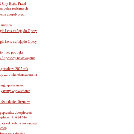
G City Biała. Przed
eń pełen rodzinnych
nie chorób płuc i
 miejsca
le Lens trafiają do Opery
le Lens trafiają do Opery
to mieć pod ręką
– 3 sposoby na oswajanie
gricole za 2025 rok
żby zdrowia lekarstwem na
ing, społeczność
 systemy wyświetlania
świetlenie uliczne w
ą sprzedaż ubezpieczeń.
 aplikacji CA24 Mo
. Zyxel Nebula rozwiązuje
rmową
ategorii robotów