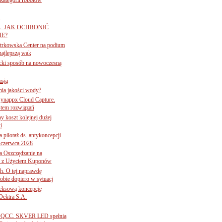
A. JAK OCHRONIĆ
E?
iotrkowska Center na podium
najlepszą wak
ancki sposób na nowoczesną
asją
ania jakości wody?
Synappx Cloud Capture.
tem rozwiązań
ny koszt kolejnej dużej
i
 pilotaż ds. antykoncepcji
 czerwca 2028
 Oszczędzanie na
ce z Użyciem Kuponów
ch. O tej naprawdę
obie dopiero w sytuacj
leksową koncepcję
 Dektra S.A.
ą ADQCC. SKVER LED spełnia