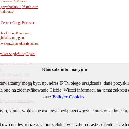
Emiratów Arabskich
 przychodami 1,96 mld euro
3 mln euro
Cecotec Conga Rockstar
 łeb z Doliną Krzemową.
globalnymi gigant
k wykorzystać okrągłe lampy
go lata w gdyńskiej Pijalni
twarty z rabatami do 20%
l
Klauzula informacyjna
BKS: dźwignia B-7404
sytuacja w rejonie
rzetwarzamy mogą być, np. adres IP Twojego urządzenia, dane pozys
nżę chemii budowlanej?
ą one na zidentyfikowanie Ciebie. Więcej informacji na temat zakres
j automatyzacji obsługi
oraz
Polityce Cookies
.
ogii. Nowe baterie Kay i
ym, które Twoje dane osobowe będą przetwarzane oraz w jakim celu, i
nnowacyjna toaleta otwiera
lików cookies, możesz samodzielnie i w każdym czasie zmienić ustawien