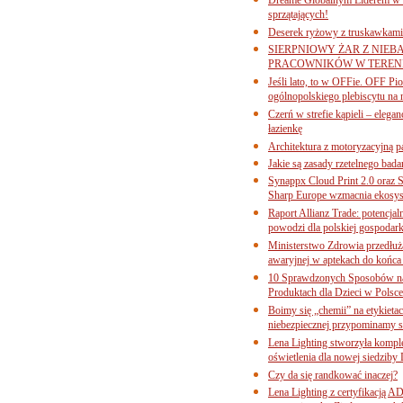
sprzątających!
Deserek ryżowy z truskawkami
SIERPNIOWY ŻAR Z NIEB
PRACOWNIKÓW W TERENI
Jeśli lato, to w OFFie. OFF P
ogólnopolskiego plebiscytu na 
Czerń w strefie kąpieli – eleg
łazienkę
Architektura z motoryzacyjną p
Jakie są zasady rzetelnego bad
Synappx Cloud Print 2.0 oraz 
Sharp Europe wzmacnia ekosys
Raport Allianz Trade: potencjal
powodzi dla polskiej gospodark
Ministerstwo Zdrowia przedłuża
awaryjnej w aptekach do końca
10 Sprawdzonych Sposobów na
Produktach dla Dzieci w Pols
Boimy się „chemii” na etykieta
niebezpiecznej przypominamy s
Lena Lighting stworzyła komp
oświetlenia dla nowej siedziby
Czy da się randkować inaczej?
Lena Lighting z certyfikacj