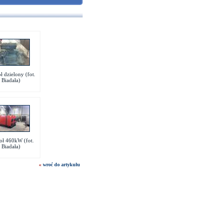
ł dzielony (fot.
Biadała)
oł 460kW (fot.
Biadała)
«
wroć do artykułu