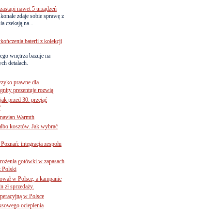
astąpi nawet 5 urządzeń
onale zdaje sobie sprawę z
a czekają na...
ńczenia baterii z kolekcji
ego wnętrza bazuje na
ch detalach.
yzyko prawne dla
gnity prezentuje rozwią
jak przed 30. przejąć
?
inavian Warmth
 albo kosztów. Jak wybrać
oznań: integracja zespołu
mrożenia gotówki w zapasach
z Polski
ował w Polsce, a kampanie
n zł sprzedaży.
operacyjną w Polsce
ksowego ocieplenia