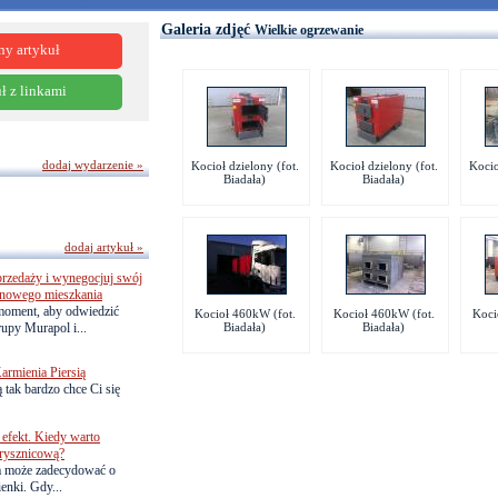
Galeria zdjęć
Wielkie ogrzewanie
ny artykuł
ł z linkami
dodaj wydarzenie »
Kocioł dzielony (fot.
Kocioł dzielony (fot.
Kocio
Biadała)
Biadała)
dodaj artykuł »
przedaży i wynegocjuj swój
o nowego mieszkania
 moment, aby odwiedzić
Kocioł 460kW (fot.
Kocioł 460kW (fot.
Koci
upy Murapol i...
Biadała)
Biadała)
armienia Piersią
 tak bardzo chce Ci się
efekt. Kiedy warto
rysznicową?
a może zadecydować o
ienki. Gdy...