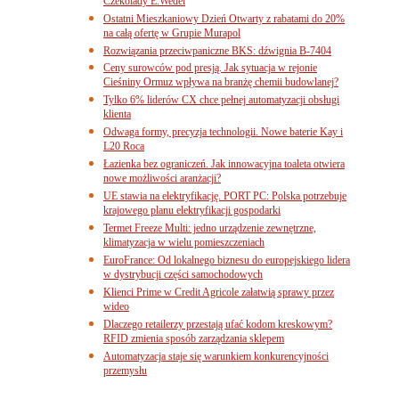
Czekolady E.Wedel
Ostatni Mieszkaniowy Dzień Otwarty z rabatami do 20%
na całą ofertę w Grupie Murapol
Rozwiązania przeciwpaniczne BKS: dźwignia B-7404
Ceny surowców pod presją. Jak sytuacja w rejonie
Cieśniny Ormuz wpływa na branżę chemii budowlanej?
Tylko 6% liderów CX chce pełnej automatyzacji obsługi
klienta
Odwaga formy, precyzja technologii. Nowe baterie Kay i
L20 Roca
Łazienka bez ograniczeń. Jak innowacyjna toaleta otwiera
nowe możliwości aranżacji?
UE stawia na elektryfikację. PORT PC: Polska potrzebuje
krajowego planu elektryfikacji gospodarki
Termet Freeze Multi: jedno urządzenie zewnętrzne,
klimatyzacja w wielu pomieszczeniach
EuroFrance: Od lokalnego biznesu do europejskiego lidera
w dystrybucji części samochodowych
Klienci Prime w Credit Agricole załatwią sprawy przez
wideo
Dlaczego retailerzy przestają ufać kodom kreskowym?
RFID zmienia sposób zarządzania sklepem
Automatyzacja staje się warunkiem konkurencyjności
przemysłu