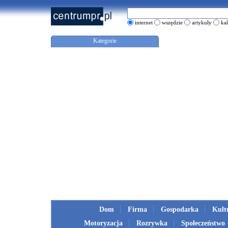
internet
wszędzie
artykuły
ka
Kategorie
Dom
Firma
Gospodarka
Kult
Motoryzacja
Rozrywka
Społeczeństwo