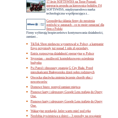
17-lecie SOFTSWISS na Torze Poznań:
integracja zespołu za kierownicą bolidów F4
SOFTSWISS, międzynarodowa marka
technologiczna współpracująca z...
Geopolityka skłania firmy do mrożenia
gotówki w zapasach - co to może oznaczać dla
firm z Polski
Firmy wybierają bezpieczeństwo kontynuowania działalności,
zamiast...
TikTok Shop niedawno wystartował w Polsce, a kampanie
Enyo przyniosły już ponad 1 mln zł sprzedaży.
Entrix rozpoczyna działalność operacyjną w Polsce
Styropian – możliwość kompleksowego ocieplenia
budynku
Psi Patrol i dinozaury opanują G City Biała. Przed
mieszkańcami Białegostoku dzień pełen rodzinnych
Otwocka placówka zmienia leczenie chorób płuc i
nowotworów
Domowe biuro: pomysł zamiast miejsca
Pionowe karty i ulepszony Google Lens trafiają do Opery
One.
Pionowe karty i ulepszony Google Lens trafiają do Opery
One.
Wakacyjne przekąski, które warto mieć pod ręką
Neofobia żywieniowa u dzieci – 3 sposoby na oswajanie