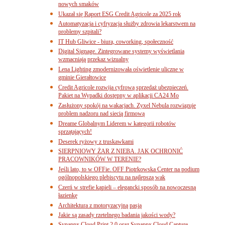
nowych smaków
Ukazał się Raport ESG Credit Agricole za 2025 rok
Automatyzacja i cyfryzacja służby zdrowia lekarstwem na
problemy szpitali?
IT Hub Gliwice - biura, coworking, społeczność
Digital Signage. Zintegrowane systemy wyświetlania
wzmacniają przekaz wizualny
Lena Lighting zmodernizowała oświetlenie uliczne w
gminie Gierałtowice
Credit Agricole rozwija cyfrową sprzedaż ubezpieczeń.
Pakiet na Wypadki dostępny w aplikacji CA24 Mo
Zasłużony spokój na wakacjach. Zyxel Nebula rozwiązuje
problem nadzoru nad siecią firmową
Dreame Globalnym Liderem w kategorii robotów
sprzątających!
Deserek ryżowy z truskawkami
SIERPNIOWY ŻAR Z NIEBA. JAK OCHRONIĆ
PRACOWNIKÓW W TERENIE?
Jeśli lato, to w OFFie. OFF Piotrkowska Center na podium
ogólnopolskiego plebiscytu na najlepszą wak
Czerń w strefie kąpieli – elegancki sposób na nowoczesną
łazienkę
Architektura z motoryzacyjną pasją
Jakie są zasady rzetelnego badania jakości wody?
Synappx Cloud Print 2.0 oraz Synappx Cloud Capture.