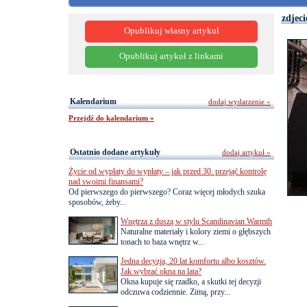
zdjeci
Opublikuj własny artykuł
Opublikuj artykuł z linkami
Kalendarium
dodaj wydarzenie »
Przejdź do kalendarium »
Ostatnio dodane artykuły
dodaj artykuł »
Życie od wypłaty do wypłaty – jak przed 30. przejąć kontrolę
nad swoimi finansami?
Od pierwszego do pierwszego? Coraz więcej młodych szuka
sposobów, żeby...
Wnętrza z duszą w stylu Scandinavian Warmth
Naturalne materiały i kolory ziemi o głębszych
tonach to baza wnętrz w...
Jedna decyzja, 20 lat komfortu albo kosztów.
Jak wybrać okna na lata?
Okna kupuje się rzadko, a skutki tej decyzji
odczuwa codziennie. Zimą, przy...