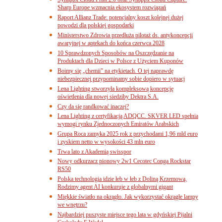
Sharp Europe wzmacnia ekosystem rozwiązań
Raport Allianz Trade: potencjalny koszt kolejnej dużej
powodzi dla polskiej gospodarki
Ministerstwo Zdrowia przedłuża pilotaż ds. antykoncepcji
awaryjnej w aptekach do końca czerwca 2028
10 Sprawdzonych Sposobów na Oszczędzanie na
Produktach dla Dzieci w Polsce z Użyciem Kuponów
Boimy się „chemii” na etykietach. O tej naprawdę
niebezpiecznej przypominamy sobie dopiero w sytuacj
Lena Lighting stworzyła kompleksową koncepcję
oświetlenia dla nowej siedziby Dektra S.A.
Czy da się randkować inaczej?
Lena Lighting z certyfikacją ADQCC. SKVER LED spełnia
wymogi rynku Zjednoczonych Emiratów Arabskich
Grupa Roca zamyka 2025 rok z przychodami 1,96 mld euro
i zyskiem netto w wysokości 43 mln euro
Trwa lato z Akademią swisspor
Nowy odkurzacz pionowy 2w1 Cecotec Conga Rockstar
RS50
Polska technologia idzie łeb w łeb z Doliną Krzemową.
Rodzimy agent AI konkuruje z globalnymi gigant
Miękkie światło na okrągło. Jak wykorzystać okrągłe lampy
we wnętrzu?
Najbardziej puszyste miejsce tego lata w gdyńskiej Pijalni