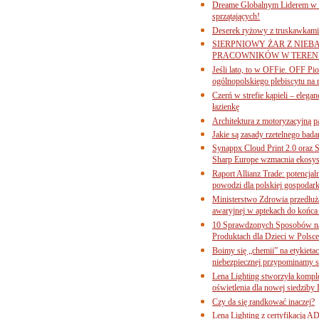
Dreame Globalnym Liderem w k
sprzątających!
Deserek ryżowy z truskawkami
SIERPNIOWY ŻAR Z NIEB
PRACOWNIKÓW W TERENI
Jeśli lato, to w OFFie. OFF P
ogólnopolskiego plebiscytu na 
Czerń w strefie kąpieli – eleg
łazienkę
Architektura z motoryzacyjną p
Jakie są zasady rzetelnego bad
Synappx Cloud Print 2.0 oraz 
Sharp Europe wzmacnia ekosys
Raport Allianz Trade: potencjal
powodzi dla polskiej gospodark
Ministerstwo Zdrowia przedłuża
awaryjnej w aptekach do końca
10 Sprawdzonych Sposobów na
Produktach dla Dzieci w Pols
Boimy się „chemii” na etykieta
niebezpiecznej przypominamy s
Lena Lighting stworzyła komp
oświetlenia dla nowej siedziby
Czy da się randkować inaczej?
Lena Lighting z certyfikacj