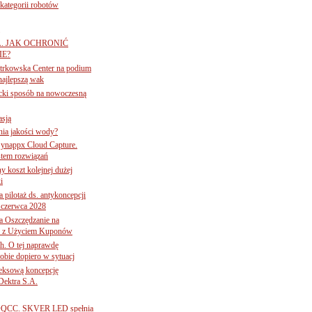
ategorii robotów
A. JAK OCHRONIĆ
E?
iotrkowska Center na podium
najlepszą wak
ancki sposób na nowoczesną
asją
ania jakości wody?
Synappx Cloud Capture.
tem rozwiązań
ny koszt kolejnej dużej
i
 pilotaż ds. antykoncepcji
 czerwca 2028
 Oszczędzanie na
ce z Użyciem Kuponów
ch. O tej naprawdę
obie dopiero w sytuacj
leksową koncepcję
 Dektra S.A.
ą ADQCC. SKVER LED spełnia