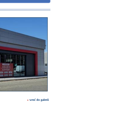
«
wroć do galerii