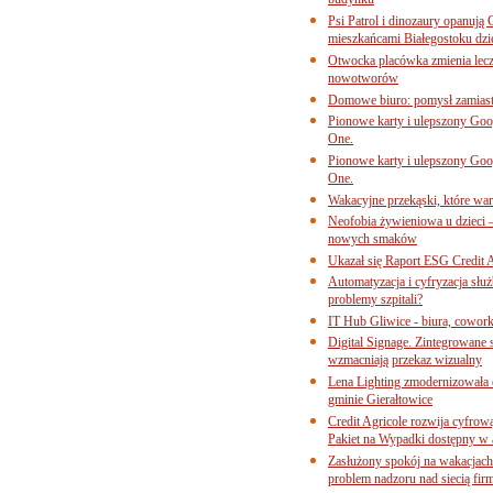
budynku
Psi Patrol i dinozaury opanują 
mieszkańcami Białegostoku dzi
Otwocka placówka zmienia lecze
nowotworów
Domowe biuro: pomysł zamiast
Pionowe karty i ulepszony Goog
One.
Pionowe karty i ulepszony Goog
One.
Wakacyjne przekąski, które war
Neofobia żywieniowa u dzieci 
nowych smaków
Ukazał się Raport ESG Credit A
Automatyzacja i cyfryzacja słu
problemy szpitali?
IT Hub Gliwice - biura, cowork
Digital Signage. Zintegrowane
wzmacniają przekaz wizualny
Lena Lighting zmodernizowała o
gminie Gierałtowice
Credit Agricole rozwija cyfrow
Pakiet na Wypadki dostępny w
Zasłużony spokój na wakacjach
problem nadzoru nad siecią fi