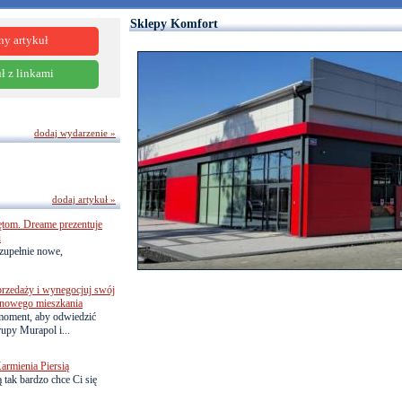
Sklepy Komfort
ny artykuł
ł z linkami
dodaj wydarzenie »
dodaj artykuł »
ętom. Dreame prezentuje
i
zupełnie nowe,
przedaży i wynegocjuj swój
o nowego mieszkania
 moment, aby odwiedzić
upy Murapol i...
armienia Piersią
 tak bardzo chce Ci się