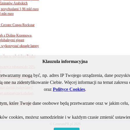
Emiratów Arabskich
 przychodami 1,96 mld euro
3 mln euro
Cecotec Conga Rockstar
 łeb z Doliną Krzemową.
globalnymi gigant
k wykorzystać okrągłe lampy
go lata w gdyńskiej Pijalni
Klauzula informacyjna
twarty z rabatami do 20%
l
rzetwarzamy mogą być, np. adres IP Twojego urządzenia, dane pozys
BKS: dźwignia B-7404
ą one na zidentyfikowanie Ciebie. Więcej informacji na temat zakres
sytuacja w rejonie
nżę chemii budowlanej?
oraz
Polityce Cookies
.
j automatyzacji obsługi
ym, które Twoje dane osobowe będą przetwarzane oraz w jakim celu, i
ogii. Nowe baterie Kay i
lików cookies, możesz samodzielnie i w każdym czasie zmienić ustawien
© CentrumPR.pl 2026