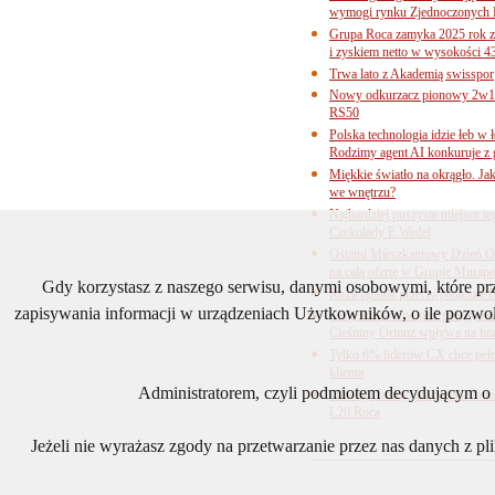
wymogi rynku Zjednoczonych 
Grupa Roca zamyka 2025 rok z
i zyskiem netto w wysokości 4
Trwa lato z Akademią swisspor
Nowy odkurzacz pionowy 2w1 
RS50
Polska technologia idzie łeb w
Rodzimy agent AI konkuruje z 
Miękkie światło na okrągło. Ja
we wnętrzu?
Najbardziej puszyste miejsce te
Czekolady E.Wedel
Ostatni Mieszkaniowy Dzień O
na całą ofertę w Grupie Murapo
Gdy korzystasz z naszego serwisu, danymi osobowymi, które p
Rozwiązania przeciwpaniczne 
zapisywania informacji w urządzeniach Użytkowników, o ile pozwol
Ceny surowców pod presją. Jak 
Cieśniny Ormuz wpływa na bra
Tylko 6% liderów CX chce pełne
klienta
Administratorem, czyli podmiotem decydującym o t
Odwaga formy, precyzja technol
L20 Roca
Jeżeli nie wyrażasz zgody na przetwarzanie przez nas danych z p