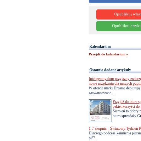
Opublikuj włas
Opublikuj artyku
Kalendarium
Przejdź do kalendarium »
Ostatnio dodane artykuły
Inteligentny dom przyjazny zwierz
nowe urządzenia dla naszych pupil
W ofercie marki Dreame debiutują 
zaawansowane...
Przyjdź do biura s
pakiet korzyści d
Sierpień to dobry
biuro sprzedaży Gr
1-7 sierpnia – Światowy Tydzień K
Dlaczego podczas karmienia piersią
pić?...