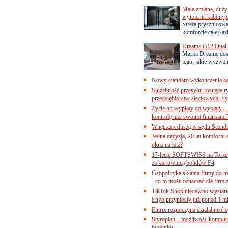
Mała zmiana, duży 
wymienić kabinę p
Strefa prysznicow
komforcie całej łaz
Dreame G12 Dual z
Marka Dreame dosk
tego, jakie wyzwani
Nowy standard wykończenia ba
Służebność przesyłu: rosnące r
przedsiębiorstw sieciowych. Sy
Życie od wypłaty do wypłaty – 
kontrolę nad swoimi finansami
Wnętrza z duszą w stylu Scand
Jedna decyzja, 20 lat komfortu
okna na lata?
17-lecie SOFTSWISS na Torze P
za kierownicą bolidów F4
Geopolityka skłania firmy do 
- co to może oznaczać dla firm 
TikTok Shop niedawno wystart
Enyo przyniosły już ponad 1 ml
Entrix rozpoczyna działalność 
Styropian – możliwość komple