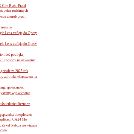
G City Biała. Przed
eń pełen rodzinnych
nie chorób płuc i
 miejsca
le Lens trafiają do Opery
le Lens trafiają do Opery
to mieć pod ręką
– 3 sposoby na oswajanie
gricole za 2025 rok
żby zdrowia lekarstwem na
ing, społeczność
 systemy wyświetlania
świetlenie uliczne w
ą sprzedaż ubezpieczeń.
 aplikacji CA24 Mo
. Zyxel Nebula rozwiązuje
rmową