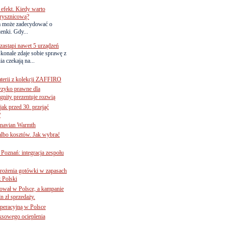
efekt. Kiedy warto
rysznicową?
a może zadecydować o
ienki. Gdy...
astąpi nawet 5 urządzeń
onale zdaje sobie sprawę z
a czekają na...
terii z kolekcji ZAFFIRO
yzyko prawne dla
gnity prezentuje rozwią
jak przed 30. przejąć
?
inavian Warmth
 albo kosztów. Jak wybrać
oznań: integracja zespołu
mrożenia gotówki w zapasach
z Polski
ował w Polsce, a kampanie
n zł sprzedaży.
operacyjną w Polsce
ksowego ocieplenia